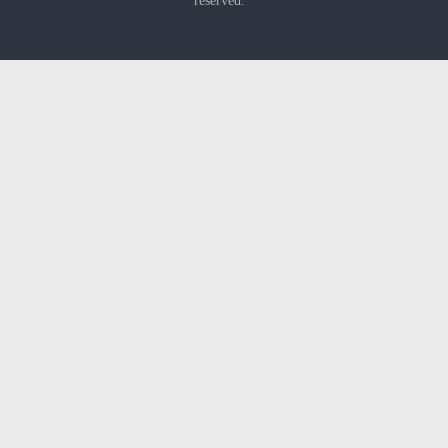
reserved.