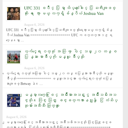
UFC 331 ၿပိဳင္ ပြဲ မွာ ထိပ္ဆုံးေခါင္ ပြဲ ႀကီးအျဖစ္
ထိုး ရ ေတာ့ မယ့္ လက္ရွိ ခ်န္ပီယံ ‌Joshua Van
August 6, 2026
UFC 331 ၿပိဳင္ပြဲမွာ ထိပ္ဆုံးေခါင္ပြဲႀကီးအျဖစ္ ထိုးရေတာ့မယ့္ လက္ရွိ ခ်န္
ပီယံ ‌Joshua Van ==================== UFC က စက္တက္ဘာ ၁၉ ရ
က္ေန႔မွာ …
ေလ့က်င့္ေရး ဝတ္စုံ အ တြ က္ ေပါင္ သန္း ၂၀ တန္ စ
ပြ န္ဆာ စာခ်ဳပ္ကို မန္ယူ ခ်ဳပ္ဆို
August 6, 2026
ေလ့က်င့္ေရး ဝတ္စုံအတြက္ ေပါင္ သန္း ၂၀ တန္ စပြန္ဆာ စာခ်ဳပ္ကို မန္ယူ 
ခ်ဳပ္ဆို ================= မန္ယူအသင္းဟာ ေလ့က်င့္ေရး၀တ္စုံစပြန္
ဆာအျဖစ္ Betway နဲ႔ …
ျမန္မာ့လက္ေ႐ြးစင္ အမ်ိဳးသားအသင္းႏွင့္ အမ်ိဳးသမီးအသ
င္းတို႔ ကြင္း သြင္း ျခင္းခတ္ကစားနည္း၌ ေငြ တံဆိပ္
ဆုမ်ားအသီးသီး ဆြတ္ခူး
August 6, 2026
ျမန္မာ့လက္ေ႐ြးစင္ အမ်ိဳးသားအသင္းႏွင့္ အမ်ိဳးသမီးအသင္းတို ကြင္းသြင္းျခင္းခ
တ္ကစားနည္း၌ ေငြတံဆိပ္ဆုမ်ားအသီးသီးဆြတ္ခူး ==================== ျ