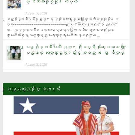
ယ္ ဝတၳဳအစုစုတို႔ ကပ္လႉ
August 5, 2026
ျပည္ခိုင္ၿဖိဳးပါတီဒုဥကၠ႒မွ ဝါဆိုသကၤန္းႏွင့္ လႉဖြယ္ ဝတၳဳအစုစုတို႔ က
ပ္လႉ ========================= (ျပည္တြင္း)ၾသဂုတ္ ၄ ေနျပည္ေ
တာ္ ၊တပ္ကုန္းၿမိဳ႕နယ္ အေနာ္ရထာရပ္ကြက္ ၿမိဳ႕ေရွ႕စႏၵာ႐ုံဘုန္းေ
တာ္ႀကီးေက်ာင္းမွ သက္ေတာ္ရွည္ ဆရာေတာ္ဘုရားႀကီးအား ၾသဂုတ္လ …
ျပည္ခိုင္ၿဖိဳးပါတီ ဥကၠ႒ ဦးခင္ရီ တိုင္းေဒသႀကီး/ျ
ပည္နယ္ လႊတ္ေတာ္ဥကၠ႒မ်ားႏွင့္ အစည္း အ ေဝး ျပဳလုပ္
August 3, 2026
ျပည္နယ္ႏွင့္တိုင္း သတင္းမ်ား