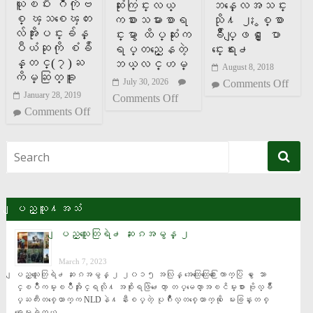
ယူၿပီး ဂ်ိဳကိုဗ
ဆုံးကြင္းလယ္
ဘန္ေလအသင္း
စ္ ၾသစေၾတး
ကစားသမားစာရ
သို႔ ၂ ႏွစ္စာ
လ်အိုးပင္းခ်န္
င္းမွာ ထိပ္ဆုံးက
ခ်ဳပ္ျဖင့္ ေျပာ
ပီယံဆုကို စံခ်ိ
ရပ္တည္ေနတဲ့
င္းေရႊ႕
န္တင္(၇)ႀ
ဘယ္လင္ဟမ္
August 8, 2018
ကိမ္ဆြတ္ခူး
July 30, 2026
Comments Off
January 28, 2019
Comments Off
Comments Off
ျပည္သူ႔အသံ
ျပည္သူေတြရဲ႕ ဆႏၵအမွန္ ၂
March 7, 2023
ျပည္သူေတြရဲ႕ ဆႏၵအမွန္ ၂ ၂၀၁၅ အလြန္ အေထြေထြေ႐ြးေကာက္ပြဲ မွ ေသာ
င္ၿပိဳကမ္းၿပိဳအႏိုင္ရလို႔ အစိုးရဖြဲ႕ေတာ့ တပ္မေတာ္အၿငိမ္းစား ဗိုလ္ခ်ဳ
ပ္ႀကီးတစ္ေယာက္က NLDနဲ႔ နီးစပ္တဲ့ ပုဂၢိဳလ္တစ္ေယာက္ကို ေမးခြန္းတစ္
ခုေမးခဲ့တယ္.. …