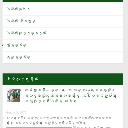
UFC 331 ၿပိဳင္ ပြဲ မွာ ထိပ္ဆုံးေခါင္ ပြဲ ႀကီးအျဖစ္ ထိုး ရ ေတာ့ မယ့္ လက္ရွိ
ပါတီ၏မူ၀ါဒ
ခ်န္ပီယံ ‌Joshua Van
ယြမ္ ၂၀၀၀ တန္ က်န္းမာေရး လက္ စြပ္ Casio မိတ္ဆက္
ပါတီ၏ သႏိၷဌာန္
ႏိုင္ငံေတာ္သမၼတ ထိုင္းႏိုင္ငံသို႔ ေရာက္ရွိ
ပါတီ၏လုပ္ငန္းစဥ္မ်ား
ေလ့က်င့္ေရး ဝတ္စုံ အ တြ က္ ေပါင္ သန္း ၂၀ တန္ စ ပြ န္ဆာ စာခ်ဳပ္ကို မ
န္ယူ ခ်ဳပ္ဆို
ေမွ်ာ္မွန္းခ်က္
ျမန္မာ့လက္ေ႐ြးစင္ အမ်ိဳးသားအသင္းႏွင့္ အမ်ိဳးသမီးအသင္းတို႔ ကြင္း သြင္း ျခ
ရည္မွန္းခ်က္
င္းခတ္ကစားနည္း၌ ေငြ တံဆိပ္ဆုမ်ားအသီးသီး ဆြတ္ခူး
ေလးမ်က္ႏွာၿမိဳ႕နယ္ ေရ ေဘး ကယ္ဆယ္ေရးစခန္းသို႔ အသင့္စားသုံးႏိုင္ေသာအစား
အစာမ်ားႏွင့္ ေဆးဝါးပစၥည္းမ်ားအား ျပည္ခိုင္ၿဖိဳးပါတီမွ လႉဒါန္း
ပါတီလႈပ္ရွားမွဳမ်ား
ေရႀကီးနစ္ျမဳပ္မႈဒဏ္ခံရသည့္ ေက်း႐ြာမ်ားရွိ ျပည္သူမ်ားအား ျပည္ခိုင္ၿဖိဳး
ေလးမ်က္ႏွာၿမိဳ႕နယ္ ေရ ေဘး ကယ္ဆယ္ေရးစခန္းသို႔
ပါတီက ကူညီေထာက္ပံ့
အသင့္စားသုံးႏိုင္ေသာအစားအစာမ်ားႏွင့္ ေဆးဝါးပစၥည္းမ်ားအား ျ
ဒီယိုမန္ဒီကို ရီးယဲလ္မက္ဒရစ္အသင္း ေခၚယူ
ပည္ခိုင္ၿဖိဳးပါတီမွ လႉဒါန္း
August 5, 2026
ေလးမ်က္ႏွာၿမိဳ႕နယ္ ေရေဘးကယ္ဆယ္ေရးစခန္းသို အသင့္စားသုံးႏိုင္ေသာအစားအစာ
မ်ားႏွင့္ ေဆးဝါးပစၥည္းမ်ားအား ျပည္ခိုင္ၿဖိဳးပါတီမွ လႉဒါန္း 