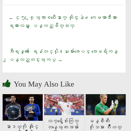
၄၅ ႏွစ္ ၾကာၿပီးေနာက္ ထုိင္းနဲ႕ ကေမၻာဒီးယား
←
ရထားလမ္း ျပန္လည္ခ်ိတ္ဆက္
အီရန္၏ ေရနံတင္ပို႔မႈမ်ားအေပၚ အေမရိကန္
ျပန္လည္တင္းၾကပ္
→
You May Also Like
လက္ရွိေစ်းကြက္
မန္စီးတီး
နာဒယ္ကို အႏုိင္
တန္ေၾကးအမ်ား
ဂိုးသမား ဂ်ိဳးဟတ္