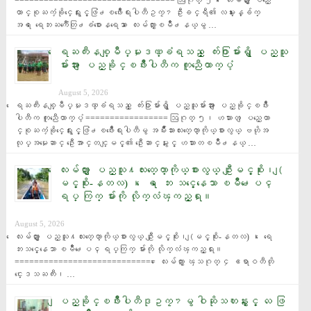
================================= ဩဂုတ္ ၅၊ ေလးမ်က္ႏွာ ျပည္ေ
ထာင္စုႀကံ့ခိုင္ေရးႏွင့္ဖြံ႕ၿဖိဳးေရးပါတီဥကၠ႒ ဦးခင္ရီ၏ လမ္းၫႊန္ခ်က္
အရ ေရေဘးႀကဳံေတြ႕ခံစားေနရေသာ ေလးမ်က္ႏွာၿမိဳ႕နယ္မွ …
ေရႀကီးနစ္ျမဳပ္မႈဒဏ္ခံရသည့္ ေက်း႐ြာမ်ားရွိ ျပည္သူ
မ်ားအား ျပည္ခိုင္ၿဖိဳးပါတီက ကူညီေထာက္ပံ့
August 5, 2026
ေရႀကီးနစ္ျမဳပ္မႈဒဏ္ခံရသည့္ ေက်း႐ြာမ်ားရွိ ျပည္သူမ်ားအား ျပည္ခိုင္ၿဖိဳး
ပါတီက ကူညီေထာက္ပံ့ ================= ဩဂုတ္ ၅၊ ဟသၤာတ ျပည္ေထာ
င္စုႀကံ့ခိုင္ေရးႏွင့္ဖြံ႕ၿဖိဳးေရးပါတီမွ အမ်ိဳးသားလႊတ္ေတာ္ကိုယ္စားလွယ္ ဗဟိုအ
လုပ္အမႈေဆာင္ ဦးေအာင္တင္ျမင့္၏ ဦးေဆာင္မႈႏွင့္ ဟသၤာတၿမိဳ႕နယ္ …
ေလးမ်က္ႏွာ ျပည္သူ႔လႊတ္ေတာ္ကိုယ္စားလွယ္ ဦးျမင့္စိုး၊ (ျ
မင့္စိုး-နတလ) ၊ ေရ ေဘး သင့္ေနေသာ ၿမိဳ႕ေပၚ
ရပ္ ကြက္ မ်ားကို လိုက္လံၾကည့္ရႈ။
August 5, 2026
ေလးမ်က္ႏွာ ျပည္သူ႔လႊတ္ေတာ္ကိုယ္စားလွယ္ ဦးျမင့္စိုး၊ (ျမင့္စိုး-နတလ) ၊ ေရေ
ဘးသင့္ေနေသာ ၿမိဳ႕ေပၚ ရပ္ကြက္ မ်ားကို လိုက္လံၾကည့္ရႈ။ 
============================= ေလးမ်က္ႏွာ ၾသဂုတ္ ၄ ဧရာဝတီတို
င္းေဒသႀကီး၊ …
ျပည္ခိုင္ၿဖိဳးပါတီဒုဥကၠ႒မွ ဝါဆိုသကၤန္းႏွင့္ လႉ ဖြ