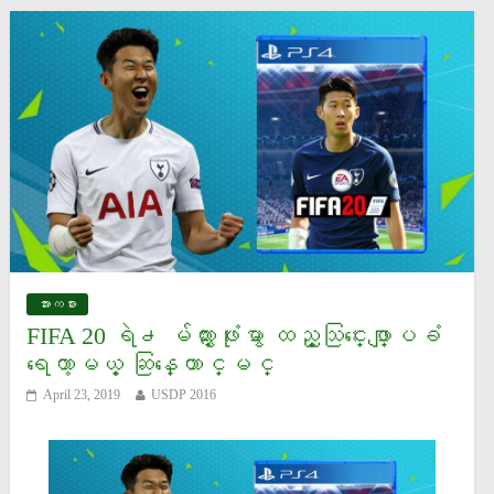
အားကစား
FIFA 20 ရဲ႕ မ်က္ႏွာဖံုးမွာ ထည့္သြင္းေဖာ္ျပခံ
ရေတာ့မယ့္ ဆြန္ေဟာင္မင္
April 23, 2019
USDP 2016