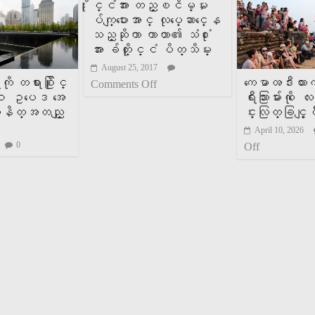
ႏိုင္ငံအား တည္ၿငိမ္မႈ
ပ်က္ျပားေအာင္ လုပ္ေဆာင္ေန
သည္ဆိုကာ ကာတာ၏ သံ႐ုံး
အား ခ်တ္ႏိုင္ငံ ပိတ္သိမ္း
August 25, 2017
ို တရားစြဲႏိုင္
ကေမာၻဒီးယာ
Comments Off
၁ ဥပေဒ အေ
ရီးသြားမ်ားကို
းနိတ္အတည္ျ
င္းလြတ္ခြင့္ျပ
April 10, 2026
0
Off