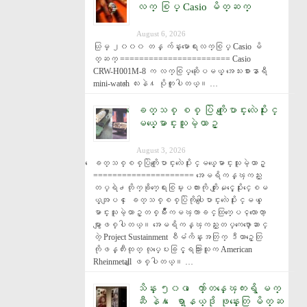
လက္ စြပ္ Casio မိတ္ဆက္
August 6, 2026
ယြမ္ ၂၀၀၀ တန္ က်န္းမာေရးလက္စြပ္ Casio မိ
တ္ဆက္ ======================= Casio 
CRW-H001M-8 က လက္စြပ္ဆိုေပမယ့္ အေသးစားနာရီ 
mini-watch ေလးနဲ႔ ပိုတူပါတယ္။ …
ေခတ္သစ္ စစ္ ပြဲ ကိုေျပာင္းလဲေပးႏိုင္
မယ့္ေမာင္းသူမဲ့ယာဥ္
August 3, 2026
ေခတ္သစ္စစ္ပြဲကိုေျပာင္းလဲေပးႏိုင္မယ့္ေမာင္းသူမဲ့ယာဥ္ 
===================== အေမရိကန္ၾကည္း
တပ္ရဲ႕တိုက္ခိုက္ေရးစြမ္းပကားကို တိုးျမႇင့္ေပးႏိုင္ေစမ
ယ့္အျပင္ ေခတ္သစ္စစ္ပြဲကိုပါေျပာင္းလဲေပးႏိုင္မယ့္ ေ
မာင္းသူမဲ့ယာဥ္တစ္မ်ိဳးကမၾကာခင္ထြက္ေပၚလာေတာ့
မွာျဖစ္ပါတယ္။ အေမရိကန္ၾကည္းတပ္ကေဖာ္ေဆာင္
တဲ့ Project Sustainment စီမံကိန္းအတြက္ ဒီယာဥ္ေတြ
ကိုဖန္တီးထုတ္ လုပ္ေပးခြင့္ရသြားသူက American 
Rheinmetall ျဖစ္ပါတယ္။ …
သိန္း ၅၀၀ ေက်ာ္တန္ေၾကးရွိ မက္
ဆီ နဲ႔ ေရာ္နယ္ဒို ဖုန္းေတြ မိတ္ဆ