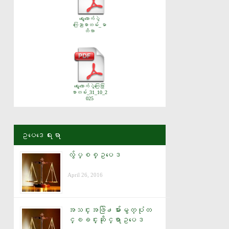
ရွေးကောက်ပွဲ
ကြေညာစာတမ်း_မာ
တိကာ
ရွေးကောက်ပွဲကြေငြာ
စာတမ်း_31_10_2
025
ဥပေဒေရးရာ
လွ်ပ္စစ္ဥပေဒ
April 26, 2016
အသင္းအဖြဲ႕မ်ားမွတ္ပုံတ
င္ၿခင္းဆိုင္ရာဥပေဒ