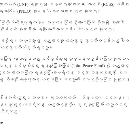
ိးသားတပ္ဦး (CNF) ရွမ္းျပည္ ျပန္လည္ ထူေထာင္ေရး ေကာင္စီ (RCSS) ပအိုဝ္း အ
က္ေရးအဖြဲ႔ (PNLO) တို႔မွ ပါဝင္ေၾကာင္း ၎က ဆိုသည္။
ြေတြကို ထိထိေရာက္ေရာက္နဲ႔ ဘယ္က႑ေတြက ဦးစားေပးေတြလဲ ဆိုတာကို ေျပာတာေပါ့
ိုခ်င္လဲ ဆိုတာမ်ဳိးကို ေရးဆြဲၿပီးေတာ့တင္ဖို႔ပါ”ဟု ၎က ဆိုသည္။
အစိုးရ၊ တပ္မေတာ္ႏွင့္ ျပည္ေထာင္စု လႊတ္ေတာ္မွ ေကာ္မတီဝင္မ်ားလည္း ပ
း ယင္းေကာ္မတီထံမွ သိရသည္။
င္ငံတြင္ ေဖာ္ေဆာင္ေနသည့္ ၿငိမ္းခ်မ္းေရး လုပ္ငန္းစဥ္မ်ားအတြက္ ကုလသ
ညီေပးရန္ ၿငိမ္းခ်မ္းေရး ရန္ပုံေငြအဖြဲ႔ (Joint Peace Fund) ကို တည္ေထာင္
ာက္ႏွစ္တာ ကာလအတြက္ ရန္ပုံေငြ အေမရိကန္ ေဒၚလာ သန္းတစ္ရာေက်ာ္ ေပး
ျပဳၿပီးျဖစ္ေၾကာင္း ယင္းအဖြဲ႔အစည္း၏ ဝက္ဘ္ဆိုက္တြင္ ထုတ္ျပ
ခ်ိန္အထိ ဥေရာပ သမဂၢ၊ ၾသစေၾတးလ်၊ ဒိန္းမတ္၊ ဖင္လန္၊ 
္၊ ယူေကႏွင့္ အေမရိကန္ ျပည္ေထာင္စုတို႔မွ ရန္ပုံေငြမ်ား ထည့္ဝင္ရန
္း သိရသည္။
ce