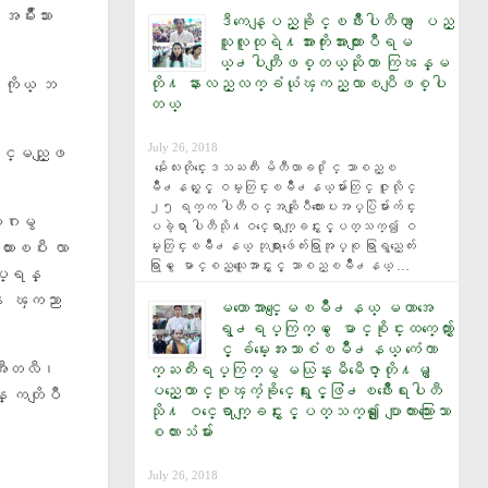
မ်ဳိးသား
ဒီကေန့ျပည္ခုိင္ၿဖိဳးပါတီဟာ ျပည္
သူလူထုရဲ႔အားကိုးအားထားျပဳရမ
ယ္႕ပါတီျဖစ္တယ္ဆိုတာ ကြၽန္မ
တို႔ နားလည္လက္ခံယုံၾကည္လာၿပီျဖစ္ပါ
။ ကိုယ္ ဘ
တယ္
July 26, 2018
ါဝင္မည္ျဖ
  မႏၲေလးတိုင္းေဒသႀကီး မိတီၴလာခ႐ိုင္ သာစည္ၿ
မိဳ႕နယ္ႏွင့္ ဝမ္းတြင္းၿမိဳ႕နယ္မ်ားတြင္ ဇူလိုင္ 
၂၅ ရက္က ပါတီဝင္အဆိုျပဳလႊာေပးအပ္ပြဲမ်ားက်င္း
မဂၢမွ
ပခဲ့ရာ ပါတီသို႔ဝင္ေရာက္ျခင္းႏွင့္ပတ္သက္၍ ဝ
မ္းတြင္းၿမိဳ႕နယ္ ဘုရားျဖဴေက်းရြာအုပ္စု ရြာရွည္ေက်း
ထားၿပီး လာ
ရြာမွ ေမာင္စည္သူေအာင္ႏွင့္ သာစည္ၿမိဳ႕နယ္ …
အပ္ရန္
န္ ေၾကညာ
မဟာေအာင္ေျမၿမိဳ႕နယ္ မဟာအေ
ရွ႕ရပ္ကြက္မွ ေမာင္စုိင္းထက္ေက်ာ္ႏွ
င့္ ခ်မ္းေအးသာစံၿမိဳ႕နယ္ ကံေကာ
အီတလီ၊
က္ႀကီးရပ္ကြက္မွ မယြန္းမီမီေဇာ္တုိ႔မွ ျ
ပည္ေထာင္စုၾကံ့ခုိင္ေရးႏွင့္ဖြံ႕ၿဖိဳးေရးပါတီ
္ ကတိျပဳ
သုိ႔ ဝင္ေရာက္ျခင္းႏွင့္ပတ္သက္၍ ​ေျပာျကားသြား​ေသာ
စကားသံမ်ား
July 26, 2018