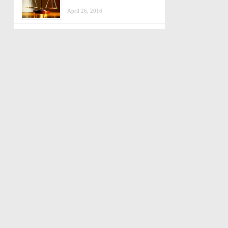
April 26, 2016