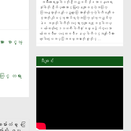
  အမ်ဳိးသားေရးမူဝါဒကိုဦးတည္ၿပီး ဒို႔တာဝန္အေရး
သံုးပါးကို ဦးထိပ္ထားေဆာင္ရြက္ေနတာျဖစ္တဲ့အတြက္ 
ကြၽန္ေတာ္တို႔လိုျပည္သူေတြ အားကိုးထိုက္တဲ့ပါတီႀကီးျဖ
စ္တာကို သိျမင္ၾကားသိရတဲ့အတြက္ ယံုၾကည္စိတ္
နဲ႔ အခုလို ပါတီကိုဝင္ေရာက္လာျခင္းျဖစ္ပါတယ္​
။ မႏၲေလးတိုင္းေဒသႀကီး ပါတီ႐ံုးခန္းမ၌က်င္းပေသာ 
မႏၲေလးၿမိဳ႕ေပၚေလးၿမိဳ႕နယ္ ပါတီဝင္အဆုိျပဳလႊာ
စုေပါင္းေပးအပ္ပြဲအခမ္းအနားကုိ ဇူလိုင္ …
ား ေစာင့္ၾ
သီချင်း
တြင္ တရား
မ်ားထံမွ ေငြေ
မ်ားကို ဖမ္း