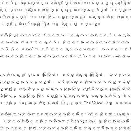
င္ငံ ၿငိမ္းခ်မ္းေရးေဖာ္ေဆာင္မႈအတြက္ ႏိုင္ငံတကာကေပးအပ္မည့္ ရန္ပုံေငြမ်ာ
 ေဘး သင့္ေနေသာ ၿမိဳ႕ေပၚ ရပ္ ကြက္ မ်ားကို လိုက္လံၾကည့္ရႈ။
ြင္ မွ်တမႈ ရရွိေစေရးအတြက္ တိုင္းရင္းသားလက္နက္ကိုင္မ်ား ပါဝင္ ဆုံးျဖတ
လႉ
တီတစ္ရပ္ကို ပထမဆုံး ဖြဲ႔စည္းလိုက္သည္။ ယင္းေကာ္မတီကို အစိုးရႏွင့
န္ပီယံ ‌Joshua Van
္နက္ကိုင္မ်ား စုေပါင္း၍ ဖြဲ႔စည္းလိုက္ျခင္း ျဖစ္သည္။
ာ္မတီကို ေနျပည္ေတာ္တြင္ ဒီဇင္ဘာလ ၂ဝ ရက္က တရားဝင္ ဖြဲ႔စည္းခဲ့ျ
ုးရဘက္က ေကာ္မတီဝင္ ရွစ္ဦး၊ တိုင္းရင္းသား လက္နက္ကိုင္မ်ားဘက္က 
း ၁၆ ဦးႏွင့္ အႀကံေပး ႏွစ္ဦး ပါဝင္ မည္ျဖစ္ေၾကာင္း၊ အပစ္ရပ္ စာခ
းရေသးသည့္ တိုင္းရင္းသား လက္နက္ကိုင္မ်ားလည္း ပါဝင္ ေၾကာင္း ယင္းေကာ္မ
္မတီ အေနႏွင့္ ႏိုင္ငံေရး ေဆြးေႏြးပြဲမ်ား၊ ၿငိမ္းခ်မ္းေရး ေဆြးေႏြးပြဲမ်ား၊ အပစ္
ၾကည့္သည့္ လုပ္ငန္းစဥ္မ်ား၊ ၿငိမ္းခ်မ္းေရး ညီလာခံမ်ား စသည့္ ၿငိမ္းခ်
ားလုံးႏွင့္ သက္ဆိုင္သည့္ ယႏၲရားတစ္ခုလုံးတြင္ အသုံးျပဳမည့္ရန္ပုံေငြမ်ားကိ
းျပဳသြားရန္ ရည္႐ြယ္ ဖြဲ႔စည္းခဲ့ျခင္းျဖစ္ေၾကာင္း ယင္းေကာ္မတီတြင္ ပ
နက္ကိုင္ ေခါင္းေဆာင္ ဗိုလ္မွဴးႀကီး ခြန္ဥကၠာက The Voice သို႔ ေျပာၾကာ
ိုးရေသးသည့္ တိုင္းရင္းသားလက္နက္ကိုင္မ်ားမွ “ဝ”ႏွင့္ မိုင္းလားဗဟိုေကာ္မ
 ျပည္သစ္ပါတီႏွင့္ ရခိုင္အမ်ဳိးသားေကာင္စီ (ANC) တို႔မွ ကိုယ္စားလွယ္မ်
ီး အပစ္ရပ္ ထိုးထား သည့္လက္နက္ကိုင္မ်ားမွ ကရင္အမ်ဳိးသားအစည္းအ႐ု