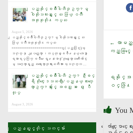
ျပည္ခိုင္ၿဖိဳးပါတီဒုဥကၠ႒မွ
ဝါဆိုသကၤန္းႏွင့္ လႉ ဖြယ္ ဝတၳဳ
အစုစုတို႔ ကပ္လႉ
August 5, 2026
ျပည္ခိုင္ၿဖိဳးပါတီဒုဥကၠ႒မွ ဝါဆိုသကၤန္းႏွင့္ လႉ
လာမည့္ၾ
←
ဖြယ္ ဝတၳဳအစုစုတို႔ ကပ္လႉ 
========================= (ျပည္တြင္း)ၾ
ကည့္ခြင့္
သဂုတ္ ၄ ေနျပည္ေတာ္ ၊တပ္ကုန္းၿမိဳ႕နယ္ အေနာ္
ရထာရပ္ကြက္ ၿမိဳ႕ေရွ႕စႏၵာ႐ုံဘုန္းေတာ္ႀကီးေက်ာင္း
မွ သက္ေတာ္ရွည္ ဆရာေတာ္ဘုရားႀကီးအား ၾသဂုတ္လ …
ျပည္ခိုင္ၿဖိဳးပါတီ ဥကၠ႒ ဦးခင္
ရခုိင္အမ
ရီ တိုင္းေဒသႀကီး/ျပည္နယ္ လႊတ္ေ
ဝင္ဖြဲ႔
တာ္ဥကၠ႒မ်ားႏွင့္ အစည္း အ ေဝး ျပဳ
လုပ္
August 3, 2026
You 
ေက်ာင္းေျပာ
ျပည္နယ္ႏွင့္တိုင္း သတင္းမ်ား
အခ်င္းစစ္ စ