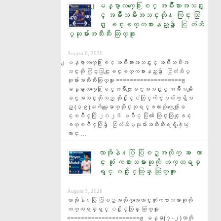
ျမန္မာ့လက္ေ႐ြးစင္ အမ်ိဳးသားအသင္းႏွ
င့္ အမ်ိဳးသမီးအသင္းတို႔ ကြင္း သြ
င္း ျခင္းခတ္ကစားနည္း၌ ေငြ တံဆိ
ပ္ဆုမ်ားအသီးသီး ဆြတ္ခူး
August 6, 2026
ျမန္မာ့လက္ေ႐ြးစင္ အမ်ိဳးသားအသင္းႏွင့္ အမ်ိဳးသမီးအ
သင္းတို ကြင္းသြင္းျခင္းခတ္ကစားနည္း၌ ေငြတံဆိပ္
ဆုမ်ားအသီးသီးဆြတ္ခူး ==================== ျ
မန္မာ့လက္ေ႐ြးစင္အမ်ိဳးသားျခင္းအသင္းႏွင့္ အမ်ိဳးသမီးျ
ခင္းအသင္းတိုသည္ ထိုင္းႏိုင္ငံတြင္က်င္းပလ်က္ရွိသ
ည့္ (၃၉)ႀကိမ္ေျမာက္ထိုင္းဘုရင့္ဖလားပိုက္ေက်ာ္ျခ
င္းၿပိဳင္ပြဲ ၂၀၂၆ ၿပိဳင္ ပြဲ၏ ကြင္းသြင္းျခင္း
ခတ္ၿပိဳင္ပြဲ၌ ေငြတံဆိပ္ဆုမ်ားအသီးသီးရရွိခဲ့ေၾ
ကာင္း …
လာအိုနဲ႔ပြဲ ပြဲစဥ္အလိုက္ အ ေကာ
င္း ဆုံး ကစားသမားဆုကို ဟက္ထရစ္
ရွင္ ဝင္းႏိုင္ထြန္း ဆြတ္ခူး
August 5, 2026
လာအိုနဲ႔ပြဲ ပြဲစဥ္အလိုက္အေကာင္းဆုံးကစားသမားဆုကို 
ဟက္ထရစ္ရွင္ ဝင္းႏိုင္ထြန္း ဆြတ္ခူး 
====================== ျမန္မာ(၇-၂)လာအို