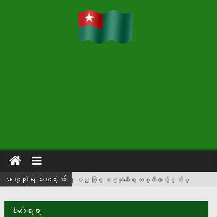
ေနာက္ဆံုးရသတင္းမ်ား
ျပည္ တြင္း စက္သုံးဆီေဈး တစ္လီတာလွ်င္ က်ပ္
၁၇၀ မွ ၂၆၅ အထိ ျမင့္တက္
တစ္လကို လူတူစက္႐ုပ္ ၁၀၀၀ ထုတ္လုပ္မယ့္ မစ္ဆူဘီရွီ
ပါတီေရးရာ