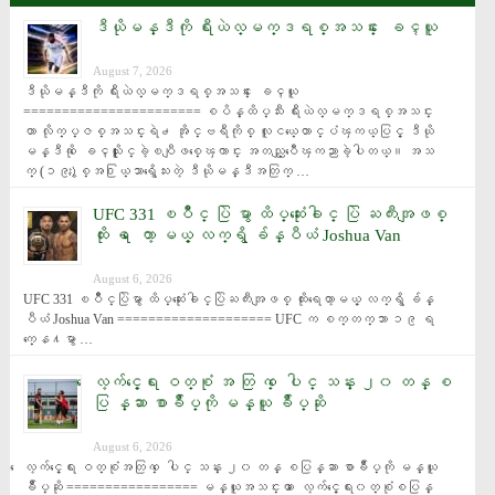
ဒီယိုမန္ဒီကို ရီးယဲလ္မက္ဒရစ္အသင္း ေခၚယူ
August 7, 2026
ဒီယိုမန္ဒီကို ရီးယဲလ္မက္ဒရစ္အသင္း ေခၚယူ 
======================= စပိန္ထိပ္သီး ရီးယဲလ္မက္ဒရစ္အသင္း
ဟာ လိုက္ပ္ဇစ္အသင္းရဲ႕ အိုင္ဗရီကိုစ္ လူငယ္ေတာင္ပံၾကယ္ပြင့္ ဒီယို
မန္ဒီကို ေခၚယူႏိုင္ခဲ့ၿပီျဖစ္ေၾကာင္း အတည္ျပဳေၾကညာခဲ့ပါတယ္။ အသ
က္ (၁၉)ႏွစ္အ႐ြယ္သာရွိေသးတဲ့ ဒီယိုမန္ဒီအတြက္ …
UFC 331 ၿပိဳင္ ပြဲ မွာ ထိပ္ဆုံးေခါင္ ပြဲ ႀကီးအျဖစ္
ထိုး ရ ေတာ့ မယ့္ လက္ရွိ ခ်န္ပီယံ ‌Joshua Van
August 6, 2026
UFC 331 ၿပိဳင္ပြဲမွာ ထိပ္ဆုံးေခါင္ပြဲႀကီးအျဖစ္ ထိုးရေတာ့မယ့္ လက္ရွိ ခ်န္
ပီယံ ‌Joshua Van ==================== UFC က စက္တက္ဘာ ၁၉ ရ
က္ေန႔မွာ …
ေလ့က်င့္ေရး ဝတ္စုံ အ တြ က္ ေပါင္ သန္း ၂၀ တန္ စ
ပြ န္ဆာ စာခ်ဳပ္ကို မန္ယူ ခ်ဳပ္ဆို
August 6, 2026
ေလ့က်င့္ေရး ဝတ္စုံအတြက္ ေပါင္ သန္း ၂၀ တန္ စပြန္ဆာ စာခ်ဳပ္ကို မန္ယူ 
ခ်ဳပ္ဆို ================= မန္ယူအသင္းဟာ ေလ့က်င့္ေရး၀တ္စုံစပြန္