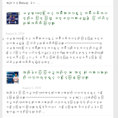
ဆာအျဖစ္ Betway နဲ႔ …
ျမန္မာ့လက္ေ႐ြးစင္ အမ်ိဳးသားအသင္းႏွင့္ အမ်ိဳးသမီးအသ
င္းတို႔ ကြင္း သြင္း ျခင္းခတ္ကစားနည္း၌ ေငြ တံဆိပ္
ဆုမ်ားအသီးသီး ဆြတ္ခူး
August 6, 2026
ျမန္မာ့လက္ေ႐ြးစင္ အမ်ိဳးသားအသင္းႏွင့္ အမ်ိဳးသမီးအသင္းတို ကြင္းသြင္းျခင္းခ
တ္ကစားနည္း၌ ေငြတံဆိပ္ဆုမ်ားအသီးသီးဆြတ္ခူး ==================== ျ
မန္မာ့လက္ေ႐ြးစင္အမ်ိဳးသားျခင္းအသင္းႏွင့္ အမ်ိဳးသမီးျခင္းအသင္းတိုသည္ ထို
င္းႏိုင္ငံတြင္က်င္းပလ်က္ရွိသည့္ (၃၉)ႀကိမ္ေျမာက္ထိုင္းဘုရင့္ဖလားပိုက္ေက်ာ္ျ
ခင္းၿပိဳင္ပြဲ ၂၀၂၆ ၿပိဳင္ ပြဲ၏ ကြင္းသြင္းျခင္းခတ္ၿပိဳင္ပြဲ၌ ေငြ
တံဆိပ္ဆုမ်ားအသီးသီးရရွိခဲ့ေၾကာင္း …
လာအိုနဲ႔ပြဲ ပြဲစဥ္အလိုက္ အ ေကာင္း ဆုံး ကစားသမားဆု
ကို ဟက္ထရစ္ရွင္ ဝင္းႏိုင္ထြန္း ဆြတ္ခူး
August 5, 2026
လာအိုနဲ႔ပြဲ ပြဲစဥ္အလိုက္အေကာင္းဆုံးကစားသမားဆုကို ဟက္ထရစ္ရွင္ ဝင္းႏို
င္ထြန္း ဆြတ္ခူး ====================== ျမန္မာ(၇-၂)လာအိုပြဲမွ ပြဲ
စဥ္အလိုက္အေကာင္းဆုံးကစားသမားဆုကို ဟက္ထရစ္သြင္းယူခဲ့တဲ့ တိုက္စစ္မႉး 
ဝင္းႏိုင္ထြန္းက ဆြတ္ခူးရရွိခဲ့ပါတယ္။ ဝင္းႏိုင္ထြန္းဟာ ဖိလစ္ပိုင္နဲ႔ပြဲ
မွာလည္း တစ္ဂိုးသြင္းယူခဲ့လို …