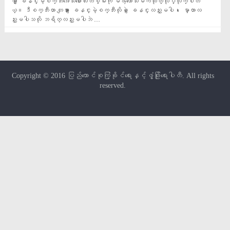
က္ ေျခနင္းမဲ့စက္ဘီးအေသးစားေလးတစ္မ်ိဳးကို မၾကာေသးမီကထုတ္လုပ္လိုက္ပါတ
ယ္။ ဒီစက္ဘီးဟာ တျခား ေျခနင္းမဲ့စက္ဘီးလိုပဲ ေျခနင္းလည္းမပါ၊ ေမာ္တာလ
ည္းမပါသလို ဘရိတ္လည္းမပါဘဲ …
Copyright © 2016
ပြည်ထောင်စုကြံ့ခိုင်ရေးနှင့်ဖွံ့ဖြိုးရေးပါတီ
. All rights
reserved.