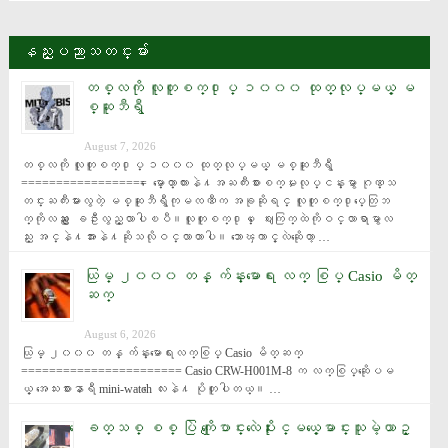
နည္းပညာသတင္းမ်ား
တစ္လကို လူတူစက္႐ုပ္ ၁၀၀၀ ထုတ္လုပ္မယ့္ မ
စ္ဆူဘီရွီ
August 7, 2026
တစ္လကို လူတူစက္႐ုပ္ ၁၀၀၀ ထုတ္လုပ္မယ့္ မစ္ဆူဘီရွီ 
================== ေမာ္ေတာ္ကားနဲ႔အႀကီးစားစက္မႈလုပ္ငန္းမွာ ဂုဏ္သ
တင္းႀကီးမားလွတဲ့ မစ္ဆူဘီရွီကုမၸဏီက အခုဆိုရင္ လူတူစက္႐ုပ္ေတြဘ
က္ကိုလည္း ေျခဦးလွည့္လာပါၿပီ။လူတူစက္႐ုပ္ ေဈးကြက္ထဲကိုဝင္လာရာမွာလ
ည္း အင္နဲ႔အားနဲ႔ဆိုသလိုဝင္လာတာပါ။ ဘာေၾကာင့္လဲဆိုေတာ့ …
ယြမ္ ၂၀၀၀ တန္ က်န္းမာေရး လက္ စြပ္ Casio မိတ္
ဆက္
August 6, 2026
ယြမ္ ၂၀၀၀ တန္ က်န္းမာေရးလက္စြပ္ Casio မိတ္ဆက္ 
======================= Casio CRW-H001M-8 က လက္စြပ္ဆိုေပမ
ယ့္ အေသးစားနာရီ mini-watch ေလးနဲ႔ ပိုတူပါတယ္။ …
ေခတ္သစ္ စစ္ ပြဲ ကိုေျပာင္းလဲေပးႏိုင္မယ့္ေမာင္းသူမဲ့ယာဥ္