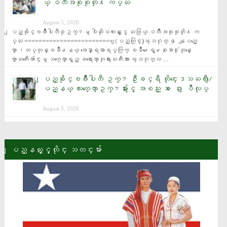
ယ္ ဝတၳဳအစုစုတို႔ ကပ္လႉ
August 5, 2026
ျပည္ခိုင္ၿဖိဳးပါတီဒုဥကၠ႒မွ ဝါဆိုသကၤန္းႏွင့္ လႉဖြယ္ ဝတၳဳအစုစုတို႔ က
ပ္လႉ ========================= (ျပည္တြင္း)ၾသဂုတ္ ၄ ေနျပည္ေ
တာ္ ၊တပ္ကုန္းၿမိဳ႕နယ္ အေနာ္ရထာရပ္ကြက္ ၿမိဳ႕ေရွ႕စႏၵာ႐ုံဘုန္းေ
တာ္ႀကီးေက်ာင္းမွ သက္ေတာ္ရွည္ ဆရာေတာ္ဘုရားႀကီးအား ၾသဂုတ္လ …
ျပည္ခိုင္ၿဖိဳးပါတီ ဥကၠ႒ ဦးခင္ရီ တိုင္းေဒသႀကီး/ျ
ပည္နယ္ လႊတ္ေတာ္ဥကၠ႒မ်ားႏွင့္ အစည္း အ ေဝး ျပဳလုပ္
August 3, 2026
ျပည္နယ္ႏွင့္တိုင္း သတင္းမ်ား