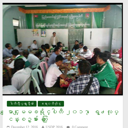
ပါတီလွဳပ္ရွားမွဳမ်ား
ဧရာ၀တီတိုင္း
ေျမာင္းျမမခရုိင္ပါတီ ၂၀၁၇ ေရွ႕လုပ္
ငန္းစဥ္မ်ား ေဆြးေႏြး
December 12, 2016
USDP 2016
0 Comment