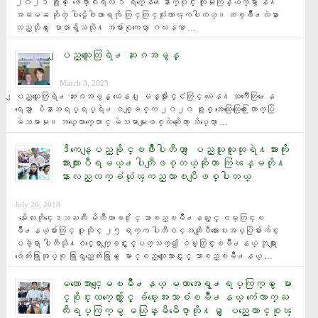
၂၀၂၁ ခုႏွစ္ ေဖေဖာ္ဝါရီလ ၁ ရက္ေန႔ေနာက္ပိုင္း လူမႈကြန္ယက္မွာ နဲ႔ 
အဓမၼ ဆိုတဲ့ ပါဠိေဝါဟာရကို တြင္တြင္သုံးလာၾကပါတယ္။ တစ္ခ်ိဳ႕လဲနား
လည္လို႔ ေျပာတာရွိသလို႔ အမ်ားစုကေတာ့ ဂဃနဏ …
ျပည္သူေတြရဲ႕ ဆႏၵအမွန္
March 3, 2023
ျပည္သူေတြရဲ႕ ဆႏၵအမွန္ ယေန႔ ျမန္မာႏိုင္ငံတြင္ ယေန႔ ႀကဳံေတြ႕ေန
ရေသာ ျပႆနာအရပ္ရပ္ရဲ႕ ဇစ္ျမစ္က ၂၀၂၀ ခုႏွစ္ အေထြေထြေ႐ြးေကာက္ပြဲ 
မဲသမာမႈ။ ဘယ္ေလာက္ေတာင္ မဲသမာမႈျဖစ္လဲဆိုေတာ့ သိပ္ေတာ့ …
ဒီကေန့ျပည္ခုိင္ၿဖိဳးပါတီဟာ ျပည္သူလူထုရဲ႔အားကိုး
အားထားျပဳရမယ္႕ပါတီျဖစ္တယ္ဆိုတာ ကြၽန္မတို႔
နားလည္လက္ခံယုံၾကည္လာၿပီျဖစ္ပါတယ္
July 26, 2018
  မႏၲေလးတိုင္းေဒသႀကီး မိတီၴလာခ႐ိုင္ သာစည္ၿမိဳ႕နယ္ႏွင့္ ဝမ္းတြင္းၿ
မိဳ႕နယ္မ်ားတြင္ ဇူလိုင္ ၂၅ ရက္က ပါတီဝင္အဆိုျပဳလႊာေပးအပ္ပြဲမ်ားက်င္း
ပခဲ့ရာ ပါတီသို႔ဝင္ေရာက္ျခင္းႏွင့္ပတ္သက္၍ ဝမ္းတြင္းၿမိဳ႕နယ္ ဘုရားျ
ဖဴေက်းရြာအုပ္စု ရြာရွည္ေက်းရြာမွ ေမာင္စည္သူေအာင္ႏွင့္ သာစည္ၿမိဳ႕နယ္ …
မဟာေအာင္ေျမၿမိဳ႕နယ္ မဟာအေရွ႕ရပ္ကြက္မွ ေမာ
င္စုိင္းထက္ေက်ာ္ႏွင့္ ခ်မ္းေအးသာစံၿမိဳ႕နယ္ ကံေကာက္ႀ
ကီးရပ္ကြက္မွ မယြန္းမီမီေဇာ္တုိ႔မွ ျပည္ေထာင္စုၾ