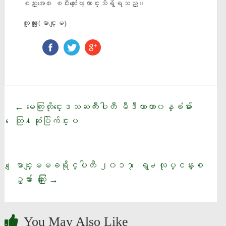
စည္းအေ၀း ၿပီးဆုံးေၾကာင္းသိရွိရသည္။
ထူးထူး(ေျမာင္းျမ)
မေကြးတိုင္းေဒသႀကီးပါတီ မီဒီယာတာ၀န္ခံမ်ား
←
ေတြ႔ဆံုပြဲက်င္းပ
ေျမာင္းျမမခရုိင္ပါတီ ၂၀၁၇ ေရွ႕လုပ္ငန္းစ
ဥ္မ်ား ေဆြးေႏြး
→
You May Also Like