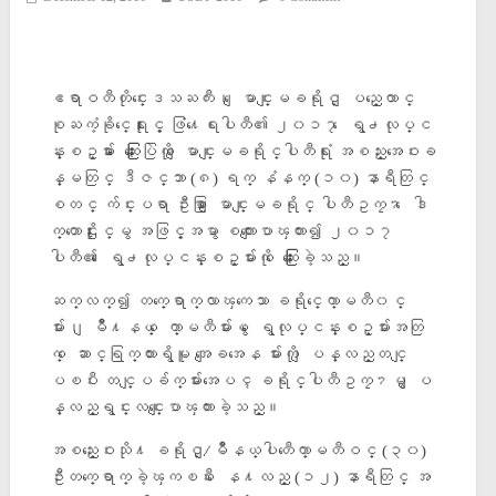
ဧရာဝတီတုိင္းေဒသႀကီး၊ ေျမာင္းျမခရုိင္ ျပည္ေထာင္
စုႀကံ့ခုိင္ေရးႏုင့္ ဖြံ႔ေရးပါတီ၏ ၂၀၁၇ ေရွ႕လုပ္င
န္းစဥ္မ်ား ေဆြးေႏြးပြဲကုိ ေျမာင္းျမခရုိင္ပါတီရုံး အစည္းအေဝးခ
န္မတြင္ ဒီဇင္ဘာ (၈) ရက္ နံနက္ (၁၀) နာရီတြင္
စတင္ က်င္းပရာ ဦးစြာ ေျမာင္းျမခရုိင္ ပါတီဥကၠ႒ ေဒါ
က္တာေဌးႏိုင္မွ အဖြင့္အမွာ စကားေျပာၾကား၍ ၂၀၁၇
ပါတီ၏ ေရွ႕လုပ္ငန္းစဥ္မ်ားကုိ ေဆြးေႏြးခဲ့သည္။
ဆက္လက္၍ တက္ေရာက္လာၾကေသာ ခရုိင္ေကာ္မတီ၀င္
မ်ား၊ ျမဳိ႔နယ္ ေကာ္မတီမ်ားမွ ေရွလုပ္ငန္းစဥ္မ်ားအတြ
က္ ေဆာင္ရြက္ထားရွိမူ အေျခအေန မ်ားကို ျပန္လည္တင္ျ
ပၿပီး တင္ျပခ်က္မ်ားအေပၚ ခရိုင္ပါတီဥကၠ႒မွ ျပ
န္လည္ရွင္းလင္းေျပာၾကားခဲ့သည္။
အစည္းေဝးသုိ႔ ခရုိင္/ျမဳိနယ္ပါတီေကာ္မတီဝင္ (၃၀)
ဦးတက္ေရာက္ခဲ့ၾကၿပီး ေန႔လည္ (၁၂) နာရီတြင္ အ