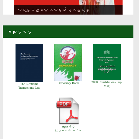
ကရင္ျပည္နယ္ သတင္းမ်ား ၾကည့္ရန္
စာအုပ္စင္
2008 Constitution (Eng-
Democracy Book
The Electronic
MM)
Transactions Law
ရွေးကောက်ပွဲ
ကြေညာစာတမ်း_မာတိကာ