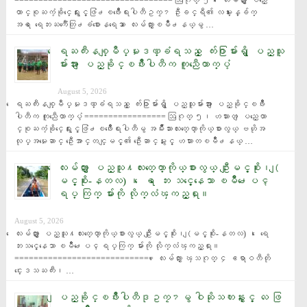
================================= ဩဂုတ္ ၅၊ ေလးမ်က္ႏွာ ျပည္ေ
ထာင္စုႀကံ့ခိုင္ေရးႏွင့္ဖြံ႕ၿဖိဳးေရးပါတီဥကၠ႒ ဦးခင္ရီ၏ လမ္းၫႊန္ခ်က္
အရ ေရေဘးႀကဳံေတြ႕ခံစားေနရေသာ ေလးမ်က္ႏွာၿမိဳ႕နယ္မွ …
ေရႀကီးနစ္ျမဳပ္မႈဒဏ္ခံရသည့္ ေက်း႐ြာမ်ားရွိ ျပည္သူ
မ်ားအား ျပည္ခိုင္ၿဖိဳးပါတီက ကူညီေထာက္ပံ့
August 5, 2026
ေရႀကီးနစ္ျမဳပ္မႈဒဏ္ခံရသည့္ ေက်း႐ြာမ်ားရွိ ျပည္သူမ်ားအား ျပည္ခိုင္ၿဖိဳး
ပါတီက ကူညီေထာက္ပံ့ ================= ဩဂုတ္ ၅၊ ဟသၤာတ ျပည္ေထာ
င္စုႀကံ့ခိုင္ေရးႏွင့္ဖြံ႕ၿဖိဳးေရးပါတီမွ အမ်ိဳးသားလႊတ္ေတာ္ကိုယ္စားလွယ္ ဗဟိုအ
လုပ္အမႈေဆာင္ ဦးေအာင္တင္ျမင့္၏ ဦးေဆာင္မႈႏွင့္ ဟသၤာတၿမိဳ႕နယ္ …
ေလးမ်က္ႏွာ ျပည္သူ႔လႊတ္ေတာ္ကိုယ္စားလွယ္ ဦးျမင့္စိုး၊ (ျ
မင့္စိုး-နတလ) ၊ ေရ ေဘး သင့္ေနေသာ ၿမိဳ႕ေပၚ
ရပ္ ကြက္ မ်ားကို လိုက္လံၾကည့္ရႈ။
August 5, 2026
ေလးမ်က္ႏွာ ျပည္သူ႔လႊတ္ေတာ္ကိုယ္စားလွယ္ ဦးျမင့္စိုး၊ (ျမင့္စိုး-နတလ) ၊ ေရေ
ဘးသင့္ေနေသာ ၿမိဳ႕ေပၚ ရပ္ကြက္ မ်ားကို လိုက္လံၾကည့္ရႈ။ 
============================= ေလးမ်က္ႏွာ ၾသဂုတ္ ၄ ဧရာဝတီတို
င္းေဒသႀကီး၊ …
ျပည္ခိုင္ၿဖိဳးပါတီဒုဥကၠ႒မွ ဝါဆိုသကၤန္းႏွင့္ လႉ ဖြ