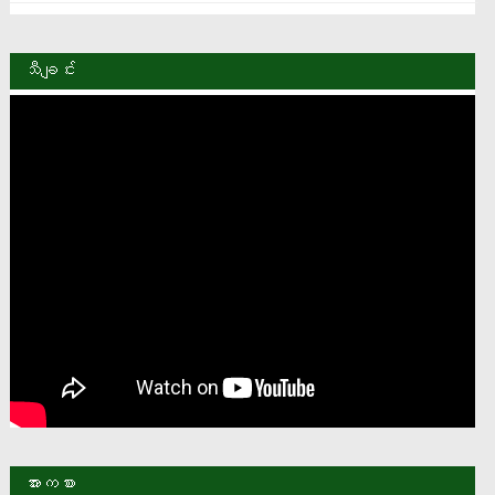
သီချင်း
အားကစား