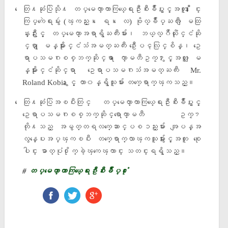
ေတြ႔ဆုံပြဲသုိ႔ တပ္မေတာ္ကာကြယ္ေရးဦးစီးခ်ဳပ္ႏွင့္အတူ ၫႇိႏႈိင္း
ကြပ္ကဲေရးမွဴး (ၾကည္း၊ ေရ၊ ေလ) ဗိုလ္ခ်ဳပ္ႀကီး ျမထြ
န္းဦးႏွင့္ တပ္မေတာ္အရာရွိႀကီးမ်ား၊ ဘယ္လ္ဂ်ီယံႏုိင္ငံဆုိ
င္ရာ ျမန္မာႏုိင္ငံသံအမတ္ႀကီး ဦးေပၚလြင္စိန္၊ ဥေ
ရာပသမဂၢစစ္ဘက္ဆုိင္ရာ ေကာ္မတီဥကၠ႒ႏွင့္အတူ ျမ
န္မာႏုိင္ငံဆုိင္ရာ ဥေရာပသမဂၢသံအမတ္ႀကီး Mr.
Roland Kobia ႏွင့္ တာ၀န္ရွိသူမ်ား တက္ေရာက္ၾကသည္။
ေတြ႔ဆုံပြဲအၿပီးတြင္ တပ္မေတာ္ကာကြယ္ေရးဦးစီးခ်ဳပ္ႏွင့္
ဥေရာပသမဂၢစစ္ဘက္ဆုိင္ရာေကာ္မတီ ဥကၠ႒
တို႔သည္ အမွတ္တရလက္ေဆာင္ပစၥည္းမ်ား အျပန္အ
လွန္ေပးအပ္ၾကၿပီး တက္ေရာက္လာၾကသူမ်ားႏွင့္အတူ စုေ
ပါင္း ဓာတ္ပုံ႐ုိက္ခဲ့ၾကေၾကာင္း သတင္းရရွိသည္။
#
တပ္မေတာ္ကာကြယ္ေရးဦးစီးခ်ဳပ္႐ုံး