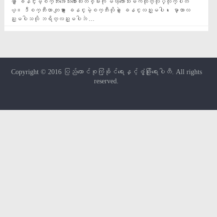
က္ ေျခနင္းမဲ့စက္ဘီးအေသးစားေလးတစ္မ်ိဳးကို မၾကာေသးမီကထုတ္လုပ္လိုက္ပါတ
ယ္။ ဒီစက္ဘီးဟာ တျခား ေျခနင္းမဲ့စက္ဘီးလိုပဲ ေျခနင္းလည္းမပါ၊ ေမာ္တာလ
ည္းမပါသလို ဘရိတ္လည္းမပါဘဲ …
Copyright © 2016
ပြည်ထောင်စုကြံ့ခိုင်ရေးနှင့်ဖွံ့ဖြိုးရေးပါတီ
. All rights
reserved.