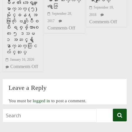
မိဳ႕၏ အေရွ႕ေျ
ရွာေဖြ
September 19,
မာက္ဘက္ (၅)
September 28,
မိုင္ခန႔္အ
2018
ကြာကို ဗဟိုျပဳၿ
2017
Comments Off
ပီး ရစ္ခ်္တာစေ
Comments Off
ကး ၅ ဒသမ
၁ အဆင့္ရွိ ေ
နာက္ဆက္တြဲင
လ်င္လႈပ္
January 16, 2026
Comments Off
Leave a Reply
You must be
logged in
to post a comment.