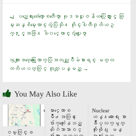
ျပည္ေရႊဆံေတာ္ေစတီေတာ္ ဗုဒၶပူဇနိယပြဲေတာ္ႏွင့္ ဆြ
←
မ္းဆန္စိမ္းေလာင္းလွဴပြဲသို႔ တိုင္းပါတီဒုတိယဥ
ကၠ႒ႏွင့္အဖြဲ႔ ပါ၀င္ေလာင္းလွဴပူေဇာ္
ၾကားျဖတ္ေရြးေကာက္ပြဲအတည္ျပဳမဲစာရင္း မတ္လ
တတိယပတ္တြင္ ထုတ္ျပန္မည္
→
You May Also Like
ေမာင္ေတာၿ
Nuclear
မိဳ႕အတြင္း ေ
ဟန္႔တားေရး စာ
ပ်ာက္ဆံုးေနသည့္
ခ်ဳပ္လက္မွတ္
ဟိႏၵဴဘာသာဝင္
ထုိးဖုိ႔ ျမန္
ဝမ္းတြင္းၿ
မ်ားအား ဆက္လက္
မာဆုံးျဖတ္