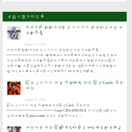
နည္းပညာသတင္းမ်ား
တစ္လကို လူတူစက္႐ုပ္ ၁၀၀၀ ထုတ္လုပ္မယ့္ မ
စ္ဆူဘီရွီ
August 7, 2026
တစ္လကို လူတူစက္႐ုပ္ ၁၀၀၀ ထုတ္လုပ္မယ့္ မစ္ဆူဘီရွီ 
================== ေမာ္ေတာ္ကားနဲ႔အႀကီးစားစက္မႈလုပ္ငန္းမွာ ဂုဏ္သ
တင္းႀကီးမားလွတဲ့ မစ္ဆူဘီရွီကုမၸဏီက အခုဆိုရင္ လူတူစက္႐ုပ္ေတြဘ
က္ကိုလည္း ေျခဦးလွည့္လာပါၿပီ။လူတူစက္႐ုပ္ ေဈးကြက္ထဲကိုဝင္လာရာမွာလ
ည္း အင္နဲ႔အားနဲ႔ဆိုသလိုဝင္လာတာပါ။ ဘာေၾကာင့္လဲဆိုေတာ့ …
ယြမ္ ၂၀၀၀ တန္ က်န္းမာေရး လက္ စြပ္ Casio မိတ္
ဆက္
August 6, 2026
ယြမ္ ၂၀၀၀ တန္ က်န္းမာေရးလက္စြပ္ Casio မိတ္ဆက္ 
======================= Casio CRW-H001M-8 က လက္စြပ္ဆိုေပမ
ယ့္ အေသးစားနာရီ mini-watch ေလးနဲ႔ ပိုတူပါတယ္။ …
ေခတ္သစ္ စစ္ ပြဲ ကိုေျပာင္းလဲေပးႏိုင္မယ့္ေမာင္းသူမဲ့ယာဥ္