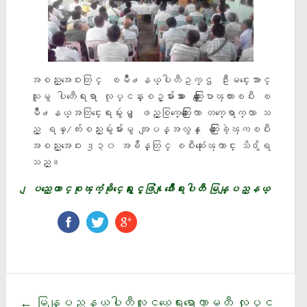
အစည္းအေဝးတြင္ ၿမိဳ႕နယ္ပါတီဥကၠဌ ဦးမင္းေအာင္
သူမွ ပါတီေရးရာ လုပ္ငန္းစဥ္မ်ားအား ေဆြးေႏြးေျပာၾကားၿပီး ၿ
မိဳ႕နယ္အတြင္းေရးမွဴးမွ ျဖည့္စြက္ေဆြးေႏြးကာ တက္ေရာက္လာ သ
ည့္ ရပ္/ေက်းစည္းမွဴးမ်ားမွ အျပန္အလွန္ ေဆြးေႏြးခဲ့ၾကၿပီး
အစည္းအေဝး ၂း၃၀ အခ်ိန္တြင္ ၿပီးဆံုးေၾကာင္း သိ႐ွိရ
သည္။
ျပည္ေထာင္စုၾကံ့ခုိင္ေရးႏွင့္ဖြံ႔ျဖဳိးေရးပါတီ
မြန္ျပည္နယ္
မြန္ျပည္နယ္ပါတီလူငယ္ေရးရာေကာ္မတီ လုပ္င
←