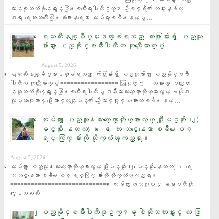
================================= ဩဂုတ္ ၅၊ ေလးမ်က္ႏွာ ျပည္ေ
ထာင္စုႀကံ့ခိုင္ေရးႏွင့္ဖြံ႕ၿဖိဳးေရးပါတီဥကၠ႒ ဦးခင္ရီ၏ လမ္းၫႊန္ခ်က္
အရ ေရေဘးႀကဳံေတြ႕ခံစားေနရေသာ ေလးမ်က္ႏွာၿမိဳ႕နယ္မွ …
ေရႀကီးနစ္ျမဳပ္မႈဒဏ္ခံရသည့္ ေက်း႐ြာမ်ားရွိ ျပည္သူ
မ်ားအား ျပည္ခိုင္ၿဖိဳးပါတီက ကူညီေထာက္ပံ့
August 5, 2026
ေရႀကီးနစ္ျမဳပ္မႈဒဏ္ခံရသည့္ ေက်း႐ြာမ်ားရွိ ျပည္သူမ်ားအား ျပည္ခိုင္ၿဖိဳး
ပါတီက ကူညီေထာက္ပံ့ ================= ဩဂုတ္ ၅၊ ဟသၤာတ ျပည္ေထာ
င္စုႀကံ့ခိုင္ေရးႏွင့္ဖြံ႕ၿဖိဳးေရးပါတီမွ အမ်ိဳးသားလႊတ္ေတာ္ကိုယ္စားလွယ္ ဗဟိုအ
လုပ္အမႈေဆာင္ ဦးေအာင္တင္ျမင့္၏ ဦးေဆာင္မႈႏွင့္ ဟသၤာတၿမိဳ႕နယ္ …
ေလးမ်က္ႏွာ ျပည္သူ႔လႊတ္ေတာ္ကိုယ္စားလွယ္ ဦးျမင့္စိုး၊ (ျ
မင့္စိုး-နတလ) ၊ ေရ ေဘး သင့္ေနေသာ ၿမိဳ႕ေပၚ
ရပ္ ကြက္ မ်ားကို လိုက္လံၾကည့္ရႈ။
August 5, 2026
ေလးမ်က္ႏွာ ျပည္သူ႔လႊတ္ေတာ္ကိုယ္စားလွယ္ ဦးျမင့္စိုး၊ (ျမင့္စိုး-နတလ) ၊ ေရေ
ဘးသင့္ေနေသာ ၿမိဳ႕ေပၚ ရပ္ကြက္ မ်ားကို လိုက္လံၾကည့္ရႈ။ 
============================= ေလးမ်က္ႏွာ ၾသဂုတ္ ၄ ဧရာဝတီတို
င္းေဒသႀကီး၊ …
ျပည္ခိုင္ၿဖိဳးပါတီဒုဥကၠ႒မွ ဝါဆိုသကၤန္းႏွင့္ လႉ ဖြ