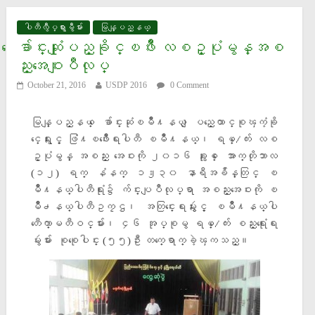
ပါတီလွဳပ္ရွားမွဳမ်ား
မြန္ျပည္နယ္
ေခ်ာင္းဆံုျပည္ခိုင္ၿဖိဳး လစဥ္ပံုမွန္အစ
ည္းအေဝးျပဳလုပ္
October 21, 2016
USDP 2016
0 Comment
မြန္ျပည္နယ္ ေခ်ာင္းဆံုၿမိဳ႔နယ္ ျပည္ေထာင္စုၾကံ့ခို
င္ေရးႏွင့္ ဖြံ႔ၿဖိဳးေရးပါတီ ၿမိဳ႔နယ္၊ ရပ္/ေက်း လစ
ဥ္ပံုမွန္ အစည္း အေဝးကို ၂၀၁၆ ခုႏွစ္ ေအာက္တိုဘာလ
(၁၂) ရက္ နံနက္ ၁၂း၃၀ နာရီအခ်ိန္တြင္ ၿ
မိဳ႔နယ္ပါတီရံုး၌ က်င္းပျပဳလုပ္ရာ အစည္းအေဝးကို ၿ
မိဳ႕နယ္ပါတီဥကၠဌ၊ အတြင္းေရးမွဴးႏွင့္ ၿမိဳ႔နယ္ပါ
တီေကာ္မတီဝင္မ်ား၊ ၄၆ အုပ္စုမွ ရပ္/ေက်း စည္းရုံးေရး
မွဴးမ်ား စုစုေပါင္း (၅၅)ဦး တက္ေရာက္ခဲ့ၾကသည္။