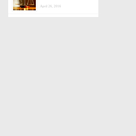
April 26, 2016