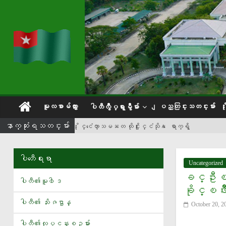
မူလစာမ်က္ႏွာ
ျပည္တြင္းသတင္းမ်ား
ပါတီလွဳပ္ရွားမွဳမ်ား
ႏိုင္ငံေတာ္သမၼတ ထိုင္းႏိုင္ငံသို႔ ေရာက္ရွိ
ေနာက္ဆံုးရသတင္းမ်ား
ေလ့က်င့္ေရး ဝတ္စုံ အ တြ က္ ေပါင္ သန္း ၂၀ တန္ စ ပြ 
ျမန္မာ့လက္ေ႐ြးစင္ အမ်ိဳးသားအသင္းႏွင့္ အမ်ိဳးသမီးအသင္းတို႔ ကြင္း သြင္း ျခင္း
ပါတီေရးရာ
Uncategorized
ေလးမ်က္ႏွာၿမိဳ႕နယ္ ေရ ေဘး ကယ္ဆယ္ေရးစခန္းသို႔ အသင့္စားသုံးႏိုင္ေသာအစားအစာမ်ာ
ခင္ဦးၿမ
ပါတီ၏မူ၀ါဒ
ေရႀကီးနစ္ျမဳပ္မႈဒဏ္ခံရသည့္ ေက်း႐ြာမ်ားရွိ ျပည္သူမ်ားအား ျပည္ခိုင္ၿဖိဳးပါတ
ခုိင္ၿဖိဳ
ေတာင္ကိုရီးယားမွာ အပူလႈိင္းေၾကာင့္ ေသဆုံးသူ ၁၉ ဦးအထိရွိလာ
ပါတီ၏ သႏိၷဌာန္
October 20, 2
ေလးမ်က္ႏွာ ျပည္သူ႔လႊတ္ေတာ္ကိုယ္စားလွယ္ ဦးျမင့္စိုး၊ (ျမင့္စိုး-နတလ) ၊ ေရ
ပါတီ၏လုပ္ငန္းစဥ္မ်ား