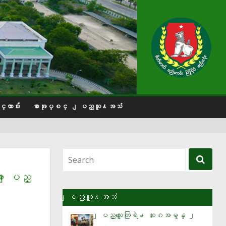
္တာဗ်ဴး
စာအုပ္စင္
ျပည္သူ႔အသံ
ား ျပည္
ျပည္သူ႔အသံ
ျပည္သူေတြရဲ႕ ဆႏၵအမွန္ ၂