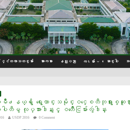
ႏိုင္ငံတကာသတင္းမ်ား
အားကစား
နည္းပညာ
ေဆာင္းပါး
အင
က႑မ်ား
န္ဆာ စာခ်ဳပ္ကို မန္ယူ ခ်ဳပ္ဆို
ခတ္ကစားနည္း၌ ေငြ တံဆိပ္ဆုမ်ားအသီးသီး ဆြတ္ခူး
းႏွင့္ ေဆးဝါးပစၥည္းမ်ားအား ျပည္ခိုင္ၿဖိဳးပါတီမွ လႉဒါန္း
ိဳ႕နယ္ရွိ ေရွးေဟာင္းသမုိင္းဝင္ေစတီဘုရားႏွစ္ဆူအ
ီက ကူညီေထာက္ပံ့
းပါတီမွ လုပ္အားဒါနႏွင့္ ဝတၳဳေငြမ်ားလွဴဒါန္း
016
USDP 2016
0 Comment
 ေဘး သင့္ေနေသာ ၿမိဳ႕ေပၚ ရပ္ ကြက္ မ်ားကို လိုက္လံၾကည့္ရႈ။