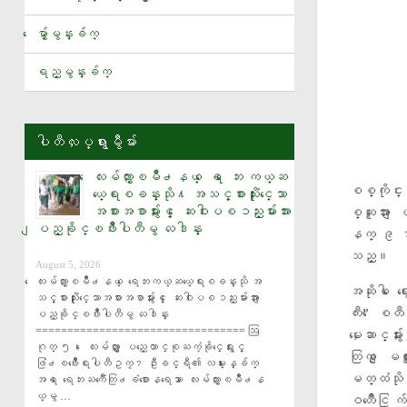
ျပည္ခိုင္ၿဖိဳးပါတီဒုဥကၠ႒မွ ဝါဆိုသကၤန္းႏွင့္ လႉ ဖြယ္ ဝတၳဳအစုစုတို႔ ကပ္
ေမွ်ာ္မွန္းခ်က္
ေလးမ်က္ႏွာၿမိဳ႕နယ္တြင္ ဆက္သြယ္ေရးျပန္လည္ရရွိေစရန္ B2B Satellite Termina
ယြမ္ ၂၀၀၀ တန္ က်န္းမာေရး လက္ စြပ္ Casio မိတ္ဆက္
ရည္မွန္းခ်က္
ပါတီလႈပ္ရွားမွဳမ်ား
ေလးမ်က္ႏွာၿမိဳ႕နယ္ ေရ ေဘး ကယ္ဆ
စစ္ကုိင္း
ယ္ေရးစခန္းသို႔ အသင့္စားသုံးႏိုင္ေသာ
အစားအစာမ်ားႏွင့္ ေဆးဝါးပစၥည္းမ်ားအား
စ္ဆူအား ျ
ျပည္ခိုင္ၿဖိဳးပါတီမွ လႉဒါန္း
နက္ ၉ နာရ
သည္။
August 5, 2026
ေလးမ်က္ႏွာၿမိဳ႕နယ္ ေရေဘးကယ္ဆယ္ေရးစခန္းသို အ
အဆုိပါ ေရ
သင့္စားသုံးႏိုင္ေသာအစားအစာမ်ားႏွင့္ ေဆးဝါးပစၥည္းမ်ားအား ျ
ကီး” ေစတ
ပည္ခိုင္ၿဖိဳးပါတီမွ လႉဒါန္း 
================================= ဩ
မႈေဆာင္မ်
ဂုတ္ ၅၊ ေလးမ်က္ႏွာ ျပည္ေထာင္စုႀကံ့ခိုင္ေရးႏွင့္
တြက္ ေျမ
ဖြံ႕ၿဖိဳးေရးပါတီဥကၠ႒ ဦးခင္ရီ၏ လမ္းၫႊန္ခ်က္
မတ္ထံသုိ႔
အရ ေရေဘးႀကဳံေတြ႕ခံစားေနရေသာ ေလးမ်က္ႏွာၿမိဳ႕န
ယ္မွ …
ဝတၳဳေငြ 