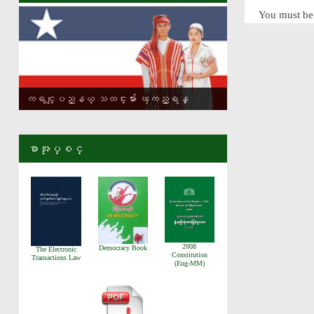
You must b
ခ်င္းျပည္နယ္ သတင္းမ်ား ၾကည့္ရန္
စာအုပ္စင္
2008
Democracy Book
The Electronic
Constitution
Transactions Law
(Eng-MM)