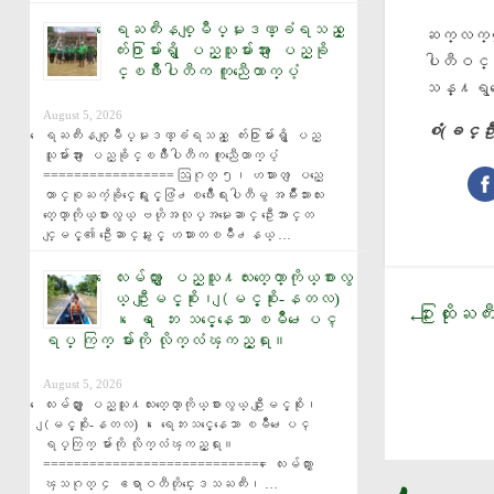
ေရႀကီးနစ္ျမဳပ္မႈဒဏ္ခံရသည့္ ေ
ဆက္လက္၍ 
က်း႐ြာမ်ားရွိ ျပည္သူမ်ားအား ျပည္ခို
ပါတီဝင္မ
င္ၿဖိဳးပါတီက ကူညီေထာက္ပံ့
သန္႔ရွင္
August 5, 2026
စံ(ခင္ဦး
ေရႀကီးနစ္ျမဳပ္မႈဒဏ္ခံရသည့္ ေက်း႐ြာမ်ားရွိ ျပည္
သူမ်ားအား ျပည္ခိုင္ၿဖိဳးပါတီက ကူညီေထာက္ပံ့ 
================= ဩဂုတ္ ၅၊ ဟသၤာတ ျပည္ေ
ထာင္စုႀကံ့ခိုင္ေရးႏွင့္ဖြံ႕ၿဖိဳးေရးပါတီမွ အမ်ိဳးသားလႊ
တ္ေတာ္ကိုယ္စားလွယ္ ဗဟိုအလုပ္အမႈေဆာင္ ဦးေအာင္တ
င္ျမင့္၏ ဦးေဆာင္မႈႏွင့္ ဟသၤာတၿမိဳ႕နယ္ …
ေလးမ်က္ႏွာ ျပည္သူ႔လႊတ္ေတာ္ကိုယ္စားလွ
ယ္ ဦးျမင့္စိုး၊ (ျမင့္စိုး-နတလ)
ႏြားထို
←
၊ ေရ ေဘး သင့္ေနေသာ ၿမိဳ႕ေပၚ
ရပ္ ကြက္ မ်ားကို လိုက္လံၾကည့္ရႈ။
August 5, 2026
ေလးမ်က္ႏွာ ျပည္သူ႔လႊတ္ေတာ္ကိုယ္စားလွယ္ ဦးျမင့္စိုး၊ 
(ျမင့္စိုး-နတလ) ၊ ေရေဘးသင့္ေနေသာ ၿမိဳ႕ေပၚ 
ရပ္ကြက္ မ်ားကို လိုက္လံၾကည့္ရႈ။ 
============================= ေလးမ်က္ႏွာ 
ၾသဂုတ္ ၄ ဧရာဝတီတိုင္းေဒသႀကီး၊ …