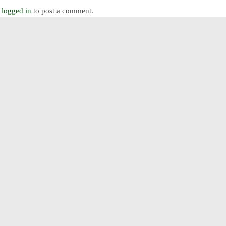
e
logged in
to post a comment.