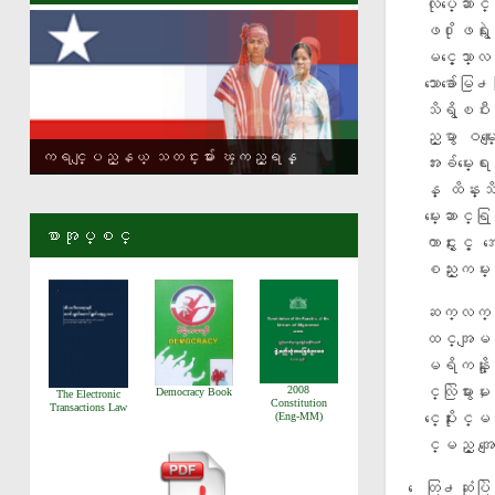
လုပ္ေဆာင္
ဖ႐ိုဖရဲႏွ
မင့္ေသာ္လည
သာေခ်ာေမြ
သိရွိၿပီး
ည္မွာ ဝမ
ကရင္ျပည္နယ္ သတင္းမ်ား ၾကည့္ရန္
အးခ်မ္းေရ
န္ ထိန္းသ
မ္းေဆာင္
စာအုပ္စင္
ကာင္းႏွင
စည္းကမ္းခ
ဆက္လက္ၿပ
ထင္အျမင္ 
မရိကန္ႏိ
င္လြဲမွား
2008
Democracy Book
The Electronic
Constitution
Transactions Law
င္ေပးႏိုင္
(Eng-MM)
င္မည့္ အေျ
ေတြ႕ဆံုပ