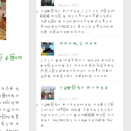
March 7, 2023
ျပည္သူေတြရဲ႕ ဆႏၵအမွန္ ၂ ၂၀၁၅ အလြန္ အေ
ထြေထြေ႐ြးေကာက္ပြဲ မွ ေသာင္ၿပိဳကမ္းၿပိဳအႏိုင္ရလို႔ 
အစိုးရဖြဲ႕ေတာ့ တပ္မေတာ္အၿငိမ္းစား ဗိုလ္ခ်ဳပ္ႀ
ကီးတစ္ေယာက္က NLDနဲ႔ နီးစပ္တဲ့ ပုဂၢိဳလ္တစ္ေယာ
က္ကို ေမးခြန္းတစ္ခုေမးခဲ့တယ္.. …
အဓမၼ ႏွင့္ ဓမၼ
March 3, 2023
န္စြာအေ
၂၀၂၁ ခုႏွစ္ ေဖေဖာ္ဝါရီလ ၁ ရက္ေန႔ေနာက္ပိုင္း 
လူမႈကြန္ယက္မွာ နဲ႔ အဓမၼ ဆိုတဲ့ ပါဠိေဝါဟာရ
ကို တြင္တြင္သုံးလာၾကပါတယ္။ တစ္ခ်ိဳ႕လဲနားလ
ည္လို႔ ေျပာတာရွိသလို႔ အမ်ားစုကေတာ့ ဂဃနဏ …
ျပည္သူေတြရဲ႕ ဆႏၵအမွန္
အသိမ်ား ရ
္စြာအေရးႀ
March 3, 2023
ယူဆပါေၾကာ
ျပည္သူေတြရဲ႕ ဆႏၵအမွန္ ယေန႔ ျမန္မာႏိုင္ငံတြ
္ကန္သည့္သတ
င္ ယေန႔ ႀကဳံေတြ႕ေနရေသာ ျပႆနာအရပ္ရပ္ရဲ႕ 
ဇစ္ျမစ္က ၂၀၂၀ ခုႏွစ္ အေထြေထြေ႐ြးေကာက္ပြဲ မဲသ
ာကြယ္ေရးဦး
မာမႈ။ ဘယ္ေလာက္ေတာင္ မဲသမာမႈျဖစ္လဲဆိုေတာ့ သိပ္ေ
္ရိပ္သာ ဧ
တာ့ …
Ms. Amada