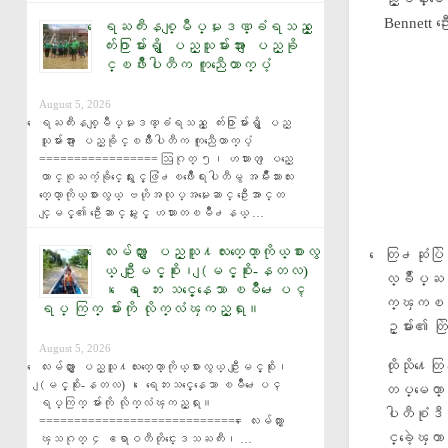
Bennett ဦ
ေရႀကီးနစ္ျမဳပ္မႈဒဏ္ခံရသည့္ ေ
က်း႐ြာမ်ားရွိ ျပည္သူမ်ားအား ျပည္ခို
င္ၿဖိဳးပါတီက ကူညီေထာက္ပံ့
August 5, 2026
ေရႀကီးနစ္ျမဳပ္မႈဒဏ္ခံရသည့္ ေက်း႐ြာမ်ားရွိ ျပည္
သူမ်ားအား ျပည္ခိုင္ၿဖိဳးပါတီက ကူညီေထာက္ပံ့ 
================= ဩဂုတ္ ၅၊ ဟသၤာတ ျပည္ေ
ထာင္စုႀကံ့ခိုင္ေရးႏွင့္ဖြံ႕ၿဖိဳးေရးပါတီမွ အမ်ိဳးသားလႊ
တ္ေတာ္ကိုယ္စားလွယ္ ဗဟိုအလုပ္အမႈေဆာင္ ဦးေအာင္တ
င္ျမင့္၏ ဦးေဆာင္မႈႏွင့္ ဟသၤာတၿမိဳ႕နယ္ …
ေလးမ်က္ႏွာ ျပည္သူ႔လႊတ္ေတာ္ကိုယ္စားလွ
ေတြ႕ဆံုပြဲ
ယ္ ဦးျမင့္စိုး၊ (ျမင့္စိုး-နတလ)
လ္ခ်ဳပ္ႀက
၊ ေရ ေဘး သင့္ေနေသာ ၿမိဳ႕ေပၚ
က္ၾကၿပီး
ရပ္ ကြက္ မ်ားကို လိုက္လံၾကည့္ရႈ။
ဥ္မ်ား၏ တ
August 5, 2026
ထိုသို႔ေ
ေလးမ်က္ႏွာ ျပည္သူ႔လႊတ္ေတာ္ကိုယ္စားလွယ္ ဦးျမင့္စိုး၊ 
(ျမင့္စိုး-နတလ) ၊ ေရေဘးသင့္ေနေသာ ၿမိဳ႕ေပၚ 
တပ္မေတာ္
ရပ္ကြက္ မ်ားကို လိုက္လံၾကည့္ရႈ။ 
ပါတီစံုဒီ
============================= ေလးမ်က္ႏွာ 
င္ခဲ့ေၾက
ၾသဂုတ္ ၄ ဧရာဝတီတိုင္းေဒသႀကီး၊ …