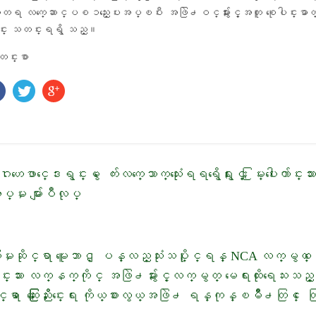
္တရ လက္ေဆာင္ပစၥည္းေပးအပ္ၿပီး အဖြဲ႕ဝင္မ်ားႏွင့္အတူ စုေပါင္းဓာတ္ပံ
္း သတင္းရရွိ သည္။
င္းစာ
ဖာင္ေဒးရွင္းမွ ေက်းလက္ေသာက္သံုးေရရရွိေရးႏွင့္ ႏြမ္းပါးေက်ာင္းသားမ
ပ္မႈ မ်ားျပဳလုပ္
 ေဆြးေႏြးမႈဆုိင္ရာ မူေဘာင္ ျပန္လည္သံုးသပ္ႏုိင္ရန္ NCA လက္မွတ္ 
းရင္းသား လက္နက္ကိုင္ အဖြဲ႕မ်ားႏွင့္လက္မွတ္ မေရးထိုးရေသးသ
ုိင္ရာ ေဆြးေႏြးညိႇႏႈိင္းေရး ကိုယ္စားလွယ္အဖြဲ႕ ရန္ကုန္ၿမိဳ႕တြင္ ေတ