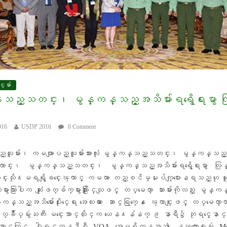
 ေဘး သင့္ေနေသာ ၿမိဳ႕ေပၚ ရပ္ ကြက္ မ်ားကို လိုက္လံၾကည့္ရႈ။
လႉ
န္ပီယံ ‌Joshua Van
းမ်ား
သည့္သတင္း၊ မွန္ကန္သည့္အသိမ်ားရရွိေရးမွာ လြ
016
USDP 2016
0 Comment
ည္သူမ်ား၊ ကမၻာျပည္သူမ်ားအားလံုး မွန္ကန္သည့္သတင္း၊ မွန္ကန္သည့္
ေၾကာင္း၊ မွန္ကန္သည့္သတင္း၊ မွန္ကန္သည့္အသိမ်ားရရွိေရးမွာ လြန
ယင္းသို႔မရရွိျခင္းေၾကာင့္ ကမၻာ တည္ၿငိမ္မႈပ်က္ျပားေနရသည္ဟု 
ွားသြားပါက ဆံုးျဖတ္ခ်က္မွားသြားႏိုင္သျဖင့္ တပ္မေတာ္ သားမ်ားကိုလည္း မွန
ကန္သည့္အသိမ်ားေပးႏိုင္ေရး အေလးထား ေဆာင္ရြက္ေန ေၾကာင္းျဖင့္ တပ္မေတာ္က
 ဗိုလ္ခ်ဳပ္မွဴးႀကီး မင္းေအာင္လိႈင္က ယေန႔နံနက္ ၉ နာရီ၌ ဘုရင့္ေနာင
ေဆာင္တြင္ ဝါရွင္တန္ဒီစီ VOA အေမရိကန္အသံ ၫႊန္ၾကားေရးမွဴး 