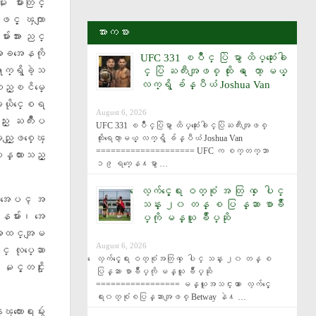
ႈ မ်ားတြင္
ျဖင့္ ၾကာျ
အားကစား
မ်ားအား ညင္
အေျခအေနကို
UFC 331 ၿပိဳင္ ပြဲ မွာ ထိပ္ဆုံးေခါ
ာက္ရွိခဲ့သ
င္ ပြဲ ႀကီးအျဖစ္ ထိုး ရ ေတာ့ မယ့္
လက္ရွိ ခ်န္ပီယံ ‌Joshua Van
တည္ၿငိမ္ေ
းမယိုင္ေစရ
August 6, 2026
ည္း ႀကိဳးပ
UFC 331 ၿပိဳင္ပြဲမွာ ထိပ္ဆုံးေခါင္ပြဲႀကီးအျဖစ္ 
မည္ျဖစ္ေၾ
ထိုးရေတာ့မယ့္ လက္ရွိ ခ်န္ပီယံ ‌Joshua Van 
==================== UFC က စက္တက္ဘာ 
န္ထားသည့္
၁၉ ရက္ေန႔မွာ …
ေလ့က်င့္ေရး ဝတ္စုံ အ တြ က္ ေပါင္
္ငံအေပၚ အ
သန္း ၂၀ တန္ စ ပြ န္ဆာ စာခ်ဳ
ေနမ်ား၊ အေ
ပ္ကို မန္ယူ ခ်ဳပ္ဆို
ၚ အထင္အျမ
August 6, 2026
င္ လုပ္ေဆာ
ေလ့က်င့္ေရး ဝတ္စုံအတြက္ ေပါင္ သန္း ၂၀ တန္ စ
မႇင့္တင္ႏို
ပြန္ဆာ စာခ်ဳပ္ကို မန္ယူ ခ်ဳပ္ဆို 
================= မန္ယူအသင္းဟာ ေလ့က်င့္ေ
ရး၀တ္စုံစပြန္ဆာအျဖစ္ Betway နဲ႔ …
ားေရးမွဴး