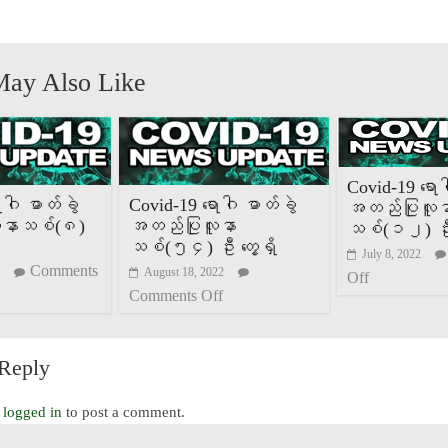
May Also Like
Covid-19 ရောဂ
ာဂါ ဓာတ်ခွဲ
Covid-19 ရောဂါ ဓာတ်ခွဲ
အတည်ပြုလူန
ူနာသစ်(၈)
အတည်ပြုလူနာ
သစ်(၁၂) ဦး တ
သစ်(၅၄) ဦး တွေ့ရှိ
July 8, 2022
Comments
2
August 18, 2022
Off
Comments Off
 Reply
e
logged in
to post a comment.