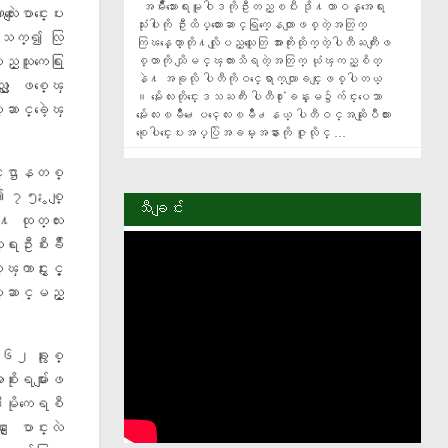
  အမ်ဳိးသားေရးမူဝါဒကိုဦးတည္ၿပီး ဒို႔တာဝန္အေရး
ျပာင္းေပး
သံုးပါးကို ဦးထိပ္ထားေဆာင္ရြက္ေနတာျဖစ္တဲ့အတြက္ 
တ္သက္၍ လြ
ကြၽန္ေတာ္တို႔လိုျပည္သူေတြ အားကိုးထိုက္တဲ့ပါတီႀကီးျဖ
ပည္သူကေရြး
စ္တာကို သိျမင္ၾကားသိရတဲ့အတြက္ ယံုၾကည္စိတ္
နဲ႔ အခုလို ပါတီကိုဝင္ေရာက္လာျခင္းျဖစ္ပါတယ္​
မည္ ျဖစ္ေၾ
။ မႏၲေလးတိုင္းေဒသႀကီး ပါတီ႐ံုးခန္းမ၌က်င္းပေသာ 
ေဆာင္ခဲ့ေၾ
မႏၲေလးၿမိဳ႕ေပၚေလးၿမိဳ႕နယ္ ပါတီဝင္အဆုိျပဳလႊာ
စုေပါင္းေပးအပ္ပြဲအခမ္းအနားကုိ ဇူလိုင္ …
င္းဌာနတစ္
 ၇၅ ႏွစ္ျ
သီချင်း
ု႔ ထုတ္လႊ
းဦးစီးခ်ဳ
ကာင္းႏွင့္
္ေဆာင္မည့္
၉၆၂ ခုႏွစ္
ုးရမ်ားျဖ
ဒီမိုကေရစီ
း ေျပာင္းလဲ