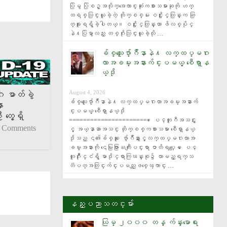
ပြဲမွ ပြဲစဥ္အလိုက္အေကာင္းဆုံးကစားသမားဆုကို ဟက္
ထရစ္သြင္းယူခဲ့တဲ့ တိုက္စစ္မႉး ဝင္းႏိုင္ထြန္းက ဆြ
တ္ခူးရရွိခဲ့ပါတယ္။ ဝင္းႏိုင္ထြန္းဟာ ဖိလစ္ပိုင္
နဲ႔ပြဲမွာလည္း တစ္ဂိုးသြင္းယူခဲ့လို …
ခ်စ္သူေဂ်ာ္ဂ်ီနာနဲ႔ လက္ထပ္မဂၤ
လာအခမ္းအနားက်င္းပမယ့္ စီေရာ္န
ယ္ဒို
August 4, 2026
ါ ဓာတ်ခွဲ
ခ်စ္သူေဂ်ာ္ဂ်ီနာနဲ႔ လက္ထပ္မဂၤလာအခမ္းအနားက်
ာ
င္းပမယ့္ စီေရာ္နယ္ဒို 
ွေ့ရှိ
======================= ေပၚတူဂီအသင္းႏွ
Comments
င့္ အယ္နာဆာအသင္း တိုက္စစ္ကစားသမား စီေရာ္နယ္
ဒိုသည္ ၎၏ခ်စ္သူ ေဂ်ာ္ဂ်ီနာႏွင့္လက္ထပ္မဂၤလာအ
ခမ္းအနားကို ၎ေမြးဖြားႀကီးျပင္းရာ ဇာတိရပ္ေျမ ေပၚ
တူဂီႏိုင္ငံရွိ မာဒိုင္ရာကြၽန္းစု၌ လာမည့္ရက္သ
တၱပတ္အတြင္းက်င္းပမည္ျဖစ္ေၾကာင္း …
နည္းပညာသတင္းမ်ား
ယြမ္ ၂၀၀၀ တန္ က်န္းမာေရး