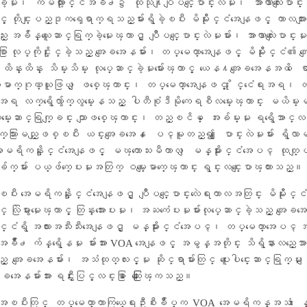
ခဲ့မႈ၊ ကမၻာ့ႏိုင္ငံအခ်ိဳ႕၌ ထိုသို႔ျပဳျပင္ေျပာင္းလဲမႈ၊ အာဏာလႊဲေျပာင္းမ
င့္ တိုင္းျပည္ဒုကၡေရာက္ရသည္မ်ားရွိခဲ့ၿပီး မိမိႏိုင္ငံအေနျဖင့္ ကာလအား
္း အခ်ိန္ယူေဆာင္ရြက္ခဲ့မႈေၾကာင့္ ျပဳျပင္ေျပာင္းလဲမႈမ်ား၊ အာဏာလႊဲေျပာင္းမႈ
႕စြာ လုပ္ကိုင္ႏိုင္ခဲ့သည့္ အေျခအေနမ်ား၊ တပ္မေတာ္အေနျဖင့္ မိမိႏိုင္ငံ၏ 
 ထိန္းထိန္း သိမ္းသိမ္း လုပ္ေဆာင္ခဲ့မႈမ်ားေၾကာင့္ ယေန႔အေျခအေနအထိ ေရ
္းေျမာက္ဂုဏ္ယူဖြယ္ ျဖစ္ေၾကာင္း၊ တပ္မေတာ္အေနျဖင့္ ႏိုင္ငံေရးအရ၊ 
းအရ လက္ရွိေလွ်ာက္လွမ္းေနသည့္ ပါတီစံုဒီမိုကေရစီလမ္းေၾကာင္း မယိမ္
ိမ္းေဆာင္ရြက္ျခင္း သာျဖစ္ေၾကာင္း၊ တည္ၿငိမ္ ေအးခ်မ္းမႈ ရရွိေအာင္လ
ရြက္သြားမည္ျဖစ္ၿပီး ယင္းအေျခအေန ေပၚမူတည္၍ ေျပာင္းလဲမႈမ်ား ရွိလာ
့္ အေမရိကန္ႏိုင္ငံအေနျဖင့္ မၾကာေသးမီကာလ ျမန္မာႏိုင္ငံအေပၚ ထုတ္ျပ
်က္မ်ား ပယ္ဖ်က္ေပးမႈအတြက္ ဝမ္းေျမာက္ေၾကာင္း ရွင္းလင္းေျပာၾကားသည္။
ီး အေမရိကန္ႏိုင္ငံအေနျဖင့္ ျပဳျပင္ေျပာင္းလဲေရးကာလအတြင္း မိမိႏိုင
လြဲမွားမႈေၾကာင့္ တြန္းအားေပးမႈ၊ အႀကံေပးမႈမ်ားလုပ္ေဆာင္ခဲ့သည့္ အေျခအ
ုင္ငံရွိ အလႊာအသီးသီးအေနျဖင့္ ျမန္မာႏိုင္ငံအေပၚ၊ တပ္မေတာ္အေပ
မႈအခ်ိဳ႕ က်န္ရွိေနမႈ မ်ားအား VOA အေနျဖင့္ အမွန္အတိုင္း သိရွိနားလည္ေအာ
မည့္ အေျခအေနမ်ား၊ အသံထုတ္လႊင့္မႈ ဆိုင္ရာမ်ားတြင္ ပူးေပါင္းေဆာင္ရြက္မႈ ျ
ခအေနမ်ားအား ရင္းႏွီးပြင့္လင္းစြာ ေဆြးေႏြးၾကသည္။
ြဲအၿပီးတြင္ တပ္မေတာ္ကာကြယ္ေရးဦးစီးခ်ဳပ္က VOA အေမရိကန္အသံ ၫႊန္ၾက