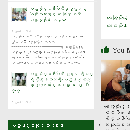
ျပည္ခိုင္ၿဖိဳးပါတီဒုဥကၠ႒မွ
ဝါဆိုသကၤန္းႏွင့္ လႉ ဖြယ္ ဝတၳဳ
မေကြးတိုင
အစုစုတို႔ ကပ္လႉ
အေဝးသို႔ 
August 5, 2026
ျပည္ခိုင္ၿဖိဳးပါတီဒုဥကၠ႒မွ ဝါဆိုသကၤန္းႏွင့္ လႉ
ဖြယ္ ဝတၳဳအစုစုတို႔ ကပ္လႉ 
========================= (ျပည္တြင္း)ၾ
You 
သဂုတ္ ၄ ေနျပည္ေတာ္ ၊တပ္ကုန္းၿမိဳ႕နယ္ အေနာ္
ရထာရပ္ကြက္ ၿမိဳ႕ေရွ႕စႏၵာ႐ုံဘုန္းေတာ္ႀကီးေက်ာင္း
မွ သက္ေတာ္ရွည္ ဆရာေတာ္ဘုရားႀကီးအား ၾသဂုတ္လ …
ျပည္ခိုင္ၿဖိဳးပါတီ ဥကၠ႒ ဦးခင္
ရီ တိုင္းေဒသႀကီး/ျပည္နယ္ လႊတ္ေ
တာ္ဥကၠ႒မ်ားႏွင့္ အစည္း အ ေဝး ျပဳ
လုပ္
August 3, 2026
မေကြးတိုင္
မၿမိဳ႕နယ
ခိုင္ၿဖိဳးပ
ေဆးကုသေရး
ျပည္နယ္ႏွင့္တိုင္း သတင္းမ်ား