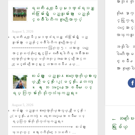
မ်ားသို႔တ
ေရႀကီးနစ္ျမဳပ္မႈဒဏ္ခံရသည့္ ေ
ထို႔ေနာက္
က်း႐ြာမ်ားရွိ ျပည္သူမ်ားအား ျပည္ခို
င္ၿဖိဳးပါတီက ကူညီေထာက္ပံ့
င္ရြက္ရမ
ဝင္ေဆာင္ရ
August 5, 2026
လာၾကသူမ်
ေရႀကီးနစ္ျမဳပ္မႈဒဏ္ခံရသည့္ ေက်း႐ြာမ်ားရွိ ျပည္
သူမ်ားအား ျပည္ခိုင္ၿဖိဳးပါတီက ကူညီေထာက္ပံ့ 
အဆိုပါ အ
================= ဩဂုတ္ ၅၊ ဟသၤာတ ျပည္ေ
ထာင္စုႀကံ့ခိုင္ေရးႏွင့္ဖြံ႕ၿဖိဳးေရးပါတီမွ အမ်ိဳးသားလႊ
ပါတီေကာ္
တ္ေတာ္ကိုယ္စားလွယ္ ဗဟိုအလုပ္အမႈေဆာင္ ဦးေအာင္တ
င္းၿမိဳ႕နယ
င္ျမင့္၏ ဦးေဆာင္မႈႏွင့္ ဟသၤာတၿမိဳ႕နယ္ …
အား စုစု
ေလးမ်က္ႏွာ ျပည္သူ႔လႊတ္ေတာ္ကိုယ္စားလွ
ယ္ ဦးျမင့္စိုး၊ (ျမင့္စိုး-နတလ)
၊ ေရ ေဘး သင့္ေနေသာ ၿမိဳ႕ေပၚ
ရပ္ ကြက္ မ်ားကို လိုက္လံၾကည့္ရႈ။
August 5, 2026
ေလးမ်က္ႏွာ ျပည္သူ႔လႊတ္ေတာ္ကိုယ္စားလွယ္ ဦးျမင့္စိုး၊ 
(ျမင့္စိုး-နတလ) ၊ ေရေဘးသင့္ေနေသာ ၿမိဳ႕ေပၚ 
ဆလုိေဗ
←
ရပ္ကြက္ မ်ားကို လိုက္လံၾကည့္ရႈ။ 
ရြးခ်ယ္
============================= ေလးမ်က္ႏွာ 
ၾသဂုတ္ ၄ ဧရာဝတီတိုင္းေဒသႀကီး၊ …