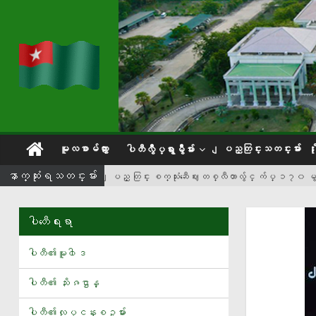
မူလစာမ်က္ႏွာ
ျပည္တြင္းသတင္းမ်ား
ပါတီလွဳပ္ရွားမွဳမ်ား
ေနာက္ဆံုးရသတင္းမ်ား
ျပည္ တြင္း စက္သုံးဆီေဈး တစ္လီတာလွ်င္ က်ပ္ ၁၇
တစ္လကို လူတူစက္႐ုပ္ ၁၀၀၀ ထုတ္လုပ္မယ့္ မစ္
UFC 331 ၿပိဳင္ ပြဲ မွာ ထိပ္ဆုံးေခါင္ ပြဲ ႀကီးအျဖစ္ ထိုး ရ ေတာ့ မယ့္ လက္ရွိ ခ်
ပါတီေရးရာ
ယြမ္ ၂၀၀၀ တန္ က်န္းမာေရး လက္ စြပ္ Casio မိတ္ဆက္
ပါတီ၏မူ၀ါဒ
ႏိုင္ငံေတာ္သမၼတ ထိုင္းႏိုင္ငံသို႔ ေရာက္ရွိ
ပါတီ၏ သႏိၷဌာန္
ေလ့က်င့္ေရး ဝတ္စုံ အ တြ က္ ေပါင္ သန္း ၂၀ တန္ စ ပြ န္ဆာ စာခ်ဳပ္ကို မန္ယူ ခ
ျမန္မာ့လက္ေ႐ြးစင္ အမ်ိဳးသားအသင္းႏွင့္ အမ်ိဳးသမီးအသင္းတို႔ ကြင္း သြင္း ျခင္း
ပါတီ၏လုပ္ငန္းစဥ္မ်ား