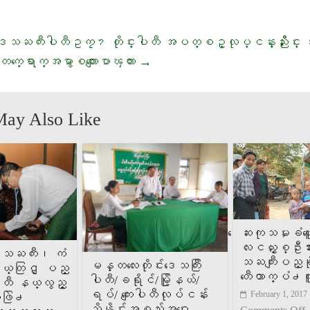
္းေဒသႀကီးပါတီဥကၠ႒ တိုင္းပါတီ အပတ္စဥ္လုပ္ငန္းညႇိႏိႈင္း
တက္ေရာက္အမွာစကားေျပာၾကား
→
May Also Like
ေဆးကုသမႈခံယ
လးငယ္ႏွစ္ဦးအာ
းေဒသႀကီး၊ ကံ
သႀကီးျပည္ခု
မန္တလေးတိုင်းဒေသကြီး
္တြင္ ျပည္
တီေထာက္ပံ႕က
ပါတီ/ခရိုင်/မြို့နယ်/
ါတီ နယ္လွည့္
ရပ်/ ကျေးပါတီလုပ်ငန်း
February 1, 2017
အဖြဲ႕
ညှိနှိုင်းအစည်းအဝေး