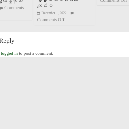
Comments Off
့္လည္ကုသ
ကျင်းပ
Comments
December 1, 2022
Comments Off
 Reply
e
logged in
to post a comment.