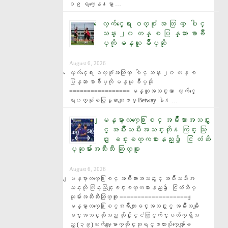
၁၉ ရက္ေန႔မွာ …
ေလ့က်င့္ေရး ဝတ္စုံ အ တြ က္ ေပါင္
သန္း ၂၀ တန္ စ ပြ န္ဆာ စာခ်ဳ
ပ္ကို မန္ယူ ခ်ဳပ္ဆို
August 6, 2026
ေလ့က်င့္ေရး ဝတ္စုံအတြက္ ေပါင္ သန္း ၂၀ တန္ စ
ပြန္ဆာ စာခ်ဳပ္ကို မန္ယူ ခ်ဳပ္ဆို 
================= မန္ယူအသင္းဟာ ေလ့က်င့္ေ
ရး၀တ္စုံစပြန္ဆာအျဖစ္ Betway နဲ႔ …
ျမန္မာ့လက္ေ႐ြးစင္ အမ်ိဳးသားအသင္းႏွ
င့္ အမ်ိဳးသမီးအသင္းတို႔ ကြင္း သြ
င္း ျခင္းခတ္ကစားနည္း၌ ေငြ တံဆိ
ပ္ဆုမ်ားအသီးသီး ဆြတ္ခူး
August 6, 2026
ျမန္မာ့လက္ေ႐ြးစင္ အမ်ိဳးသားအသင္းႏွင့္ အမ်ိဳးသမီးအ
သင္းတို ကြင္းသြင္းျခင္းခတ္ကစားနည္း၌ ေငြတံဆိပ္
ဆုမ်ားအသီးသီးဆြတ္ခူး ==================== ျ
မန္မာ့လက္ေ႐ြးစင္အမ်ိဳးသားျခင္းအသင္းႏွင့္ အမ်ိဳးသမီးျ
ခင္းအသင္းတိုသည္ ထိုင္းႏိုင္ငံတြင္က်င္းပလ်က္ရွိသ
ည့္ (၃၉)ႀကိမ္ေျမာက္ထိုင္းဘုရင့္ဖလားပိုက္ေက်ာ္ျခ