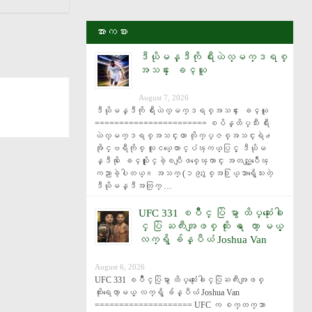
အားကစား
ဒီယိုမန္ဒီကို ရီးယဲလ္မက္ဒရစ္
အသင္း ေခၚယူ
August 7, 2026
ဒီယိုမန္ဒီကို ရီးယဲလ္မက္ဒရစ္အသင္း ေခၚယူ 
======================= စပိန္ထိပ္သီး ရီး
ယဲလ္မက္ဒရစ္အသင္းဟာ လိုက္ပ္ဇစ္အသင္းရဲ႕ 
အိုင္ဗရီကိုစ္ လူငယ္ေတာင္ပံၾကယ္ပြင့္ ဒီယိုမ
န္ဒီကို ေခၚယူႏိုင္ခဲ့ၿပီျဖစ္ေၾကာင္း အတည္ျပဳေၾ
ကညာခဲ့ပါတယ္။ အသက္ (၁၉)ႏွစ္အ႐ြယ္သာရွိေသးတဲ့ 
ဒီယိုမန္ဒီအတြက္ …
UFC 331 ၿပိဳင္ ပြဲ မွာ ထိပ္ဆုံးေခါ
င္ ပြဲ ႀကီးအျဖစ္ ထိုး ရ ေတာ့ မယ့္
လက္ရွိ ခ်န္ပီယံ ‌Joshua Van
August 6, 2026
UFC 331 ၿပိဳင္ပြဲမွာ ထိပ္ဆုံးေခါင္ပြဲႀကီးအျဖစ္ 
ထိုးရေတာ့မယ့္ လက္ရွိ ခ်န္ပီယံ ‌Joshua Van 
==================== UFC က စက္တက္ဘာ 