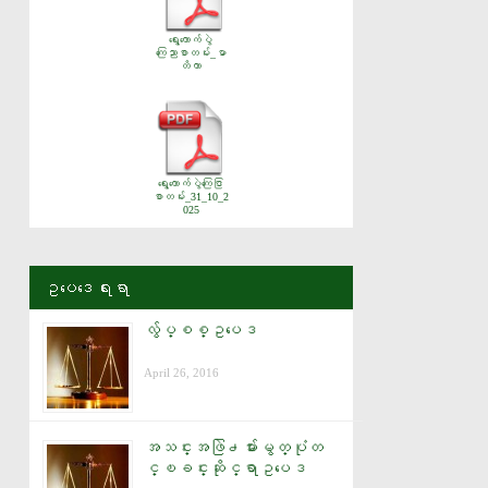
ရွေးကောက်ပွဲ
ကြေညာစာတမ်း_မာ
တိကာ
ရွေးကောက်ပွဲကြေငြာ
စာတမ်း_31_10_2
025
ဥပေဒေရးရာ
လွ်ပ္စစ္ဥပေဒ
April 26, 2016
အသင္းအဖြဲ႕မ်ားမွတ္ပုံတ
င္ၿခင္းဆိုင္ရာဥပေဒ