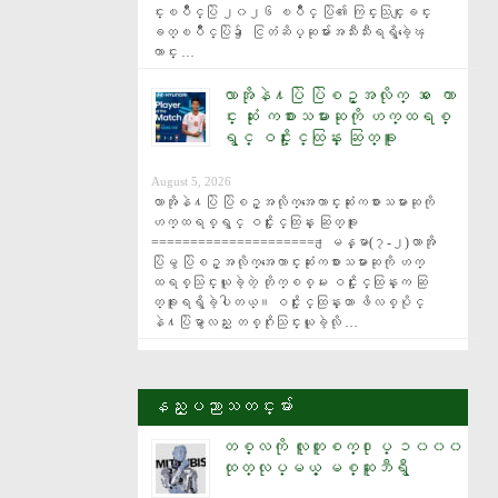
င္းၿပိဳင္ပြဲ ၂၀၂၆ ၿပိဳင္ ပြဲ၏ ကြင္းသြင္းျခင္း
ခတ္ၿပိဳင္ပြဲ၌ ေငြတံဆိပ္ဆုမ်ားအသီးသီးရရွိခဲ့ေၾ
ကာင္း …
လာအိုနဲ႔ပြဲ ပြဲစဥ္အလိုက္ အ ေကာ
င္း ဆုံး ကစားသမားဆုကို ဟက္ထရစ္
ရွင္ ဝင္းႏိုင္ထြန္း ဆြတ္ခူး
August 5, 2026
လာအိုနဲ႔ပြဲ ပြဲစဥ္အလိုက္အေကာင္းဆုံးကစားသမားဆုကို 
ဟက္ထရစ္ရွင္ ဝင္းႏိုင္ထြန္း ဆြတ္ခူး 
====================== ျမန္မာ(၇-၂)လာအို
ပြဲမွ ပြဲစဥ္အလိုက္အေကာင္းဆုံးကစားသမားဆုကို ဟက္
ထရစ္သြင္းယူခဲ့တဲ့ တိုက္စစ္မႉး ဝင္းႏိုင္ထြန္းက ဆြ
တ္ခူးရရွိခဲ့ပါတယ္။ ဝင္းႏိုင္ထြန္းဟာ ဖိလစ္ပိုင္
နဲ႔ပြဲမွာလည္း တစ္ဂိုးသြင္းယူခဲ့လို …
နည္းပညာသတင္းမ်ား
တစ္လကို လူတူစက္႐ုပ္ ၁၀၀၀
ထုတ္လုပ္မယ့္ မစ္ဆူဘီရွီ