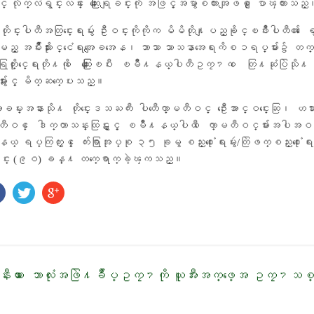
ိုင္ လိုက္လံရွင္းလင္း ေဆြးေႏြးရျခင္းကို အဖြင့္အမွာစကားအျဖစ္ ေျပာၾကားသည
 တိုင္းပါတီအတြင္းေရးမွဴး ဦးဝင္းကိုကိုက မိမိတို႔ျပည္ခိုင္ၿဖိဳးပါတီ၏ 
ည့္ အမ်ဳိးသားႏိုင္ငံေရးအေျခအေန၊ ဘာသာ သာသနာအေရးကိစၥရပ္မ်ား၌ တက္
ြက္ႏိုင္ေရးတို႔ကို ေဆြးေႏြးၿပီး ၿမိဳ႔နယ္ပါတီဥကၠ႒က ေတြ႔ဆံုပြဲသို
ားႏွင့္ မိတ္ဆက္ေပးသည္။
ခမ္းအနားသို႔ တိုင္းေဒသႀကီး ပါတီေကာ္မတီဝင္ ဦးေအာင္ဝင္းေဆြ၊ ဟသ
မတီဝင္ ေဒါက္တာသန္းထြဋ္ႏွင့္ ၿမိဳ႔နယ္ပါတီ ေကာ္မတီဝင္မ်ားအပါ
္ ရပ္ကြက္ႏွင့္ ေက်းရြာအုပ္စု ၃၅ ခုမွ စည္း႐ံုးေရးမွဴး/တြဲဖက္စည္း႐ံုးေရးမ
ေပါင္း (၉ဝ) ခန္႔ တက္ေရာက္ခဲ့ၾကသည္။
းနီးယား ေဘာလုံးအဖြဲ႔ခ်ဳပ္ဥကၠ႒ကုိ ယူအီးအက္ဖ္ေအ ဥကၠ႒သစ