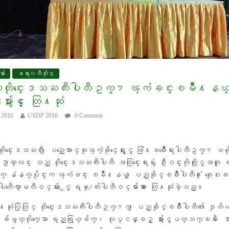
းႏွင့္ ေဆးဝါးပစၥည္းမ်ားအား ျပည္ခိုင္ၿဖိဳးပါတီမွ လႉဒါန္း
ီက ကူညီေထာက္ပံ့
်ား
ဧရာ၀တီတိုင္း
ိုင္းေဒသႀကီးပါတီဥကၠ႒ ၾကံခင္းၿမိဳ႔နယ္ပါ
းႏွင့္ ေတြ႔ဆံု
, 2016
USDP 2016
0 Comment
ုင္းေဒသႀကီး ျပည္ေထာင္စုၾကံ့ခိုင္ေရးႏွင့္ ဖြံ႔ၿဖိဳးေရးပါတီဥကၠ႒ ဗ
ီးဥာဏ္လင္း သည္ တိုင္းေဒသႀကီးပါတီ အတြင္းေရးမွဴး ဦးဝင္းကိုကိုႏွင့္အတ
 နံနက္ပိုင္းက ၾကံခင္း ၿမိဳ႔နယ္ ျပည္ခိုင္ၿဖိဳးပါတီ႐ံုး စုေဝ
တီေကာ္မတီဝင္မ်ား ႏွင့္ ရပ္/ေက်းပါတီဝင္မ်ားအား ေတြ႔ဆံုခဲ့သည္။
ြ႔ဆံုပြဲတြင္ တိုင္းေဒသႀကီးပါတီဥကၠ႒က ျပည္ခိုင္ၿဖိဳးပါတီ၏ ဒု
 ခ်မွတ္လိုက္ေသာ ရည္ရြယ္ခ်က္၊ လုပ္ငန္းစဥ္ မ်ားႏွင့္ပတ္သက္ၿပီး ေအာ