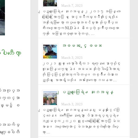
March 7, 2023
ျပည္သူေတြရဲ႕ ဆႏၵအမွန္ ၂ ၂၀၁၅ အလြန္ အေ
ထြေထြေ႐ြးေကာက္ပြဲ မွ ေသာင္ၿပိဳကမ္းၿပိဳအႏိုင္ရလို႔ 
အစိုးရဖြဲ႕ေတာ့ တပ္မေတာ္အၿငိမ္းစား ဗိုလ္ခ်ဳပ္ႀ
ကီးတစ္ေယာက္က NLDနဲ႔ နီးစပ္တဲ့ ပုဂၢိဳလ္တစ္ေယာ
က္ကို ေမးခြန္းတစ္ခုေမးခဲ့တယ္.. …
အဓမၼ ႏွင့္ ဓမၼ
တီေကာ္
March 3, 2023
၂၀၂၁ ခုႏွစ္ ေဖေဖာ္ဝါရီလ ၁ ရက္ေန႔ေနာက္ပိုင္း 
လူမႈကြန္ယက္မွာ နဲ႔ အဓမၼ ဆိုတဲ့ ပါဠိေဝါဟာရ
ကို တြင္တြင္သုံးလာၾကပါတယ္။ တစ္ခ်ိဳ႕လဲနားလ
ည္လို႔ ေျပာတာရွိသလို႔ အမ်ားစုကေတာ့ ဂဃနဏ …
ဟိုအလုပ္အ
ျပည္သူေတြရဲ႕ ဆႏၵအမွန္
ူ စက္တင္ဘာ
March 3, 2023
းခန္းမ၌ ၿ
ျပည္သူေတြရဲ႕ ဆႏၵအမွန္ ယေန႔ ျမန္မာႏိုင္ငံတြ
င္ ယေန႔ ႀကဳံေတြ႕ေနရေသာ ျပႆနာအရပ္ရပ္ရဲ႕ 
ဇစ္ျမစ္က ၂၀၂၀ ခုႏွစ္ အေထြေထြေ႐ြးေကာက္ပြဲ မဲသ
တိယအႀကိမ္
မာမႈ။ ဘယ္ေလာက္ေတာင္ မဲသမာမႈျဖစ္လဲဆိုေတာ့ သိပ္ေ
က္ေျခပါတီ
တာ့ …