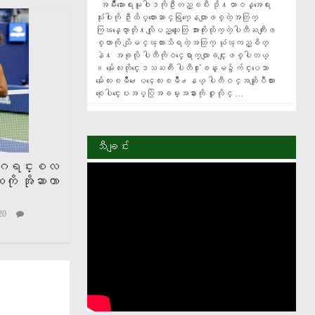
  အမ်ဳိးသားေရးမူဝါဒကိုဦးတည္ၿပီး ဒို႔တာဝန္အေရး
သံုးပါးကို ဦးထိပ္ထားေဆာင္ရြက္ေနတာျဖစ္တဲ့အတြက္ 
ကြၽန္ေတာ္တို႔လိုျပည္သူေတြ အားကိုးထိုက္တဲ့ပါတီႀကီးျဖ
စ္တာကို သိျမင္ၾကားသိရတဲ့အတြက္ ယံုၾကည္စိတ္
နဲ႔ အခုလို ပါတီကိုဝင္ေရာက္လာျခင္းျဖစ္ပါတယ္​
။ မႏၲေလးတိုင္းေဒသႀကီး ပါတီ႐ံုးခန္းမ၌က်င္းပေသာ 
မႏၲေလးၿမိဳ႕ေပၚေလးၿမိဳ႕နယ္ ပါတီဝင္အဆုိျပဳလႊာ
စုေပါင္းေပးအပ္ပြဲအခမ္းအနားကုိ ဇူလိုင္ …
သီချင်း
္ ဂရင္းစလ
ကို အိုဆာကာ
20