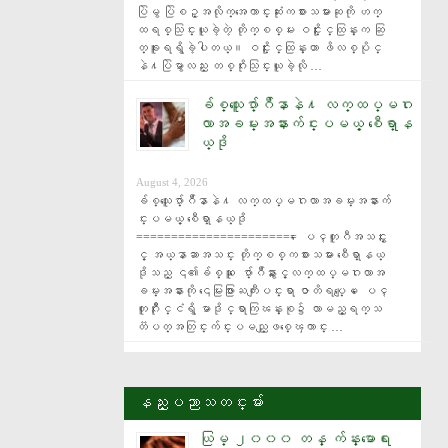
ပြဲမွ ပြဲစဥ္အလိုက္အေကာင္းဆုံးကစားသမားဆုကို ဟက္
ထရစ္သြင္းယူခဲ့တဲ့ တိုက္စစ္မႉး ဝင္းႏိုင္ထြန္းက ဆြ
တ္ခူးရရွိခဲ့ပါတယ္။ ဝင္းႏိုင္ထြန္းဟာ ဖိလစ္ပိုင္
နဲ႔ပြဲမွာလည္း တစ္ဂိုးသြင္းယူခဲ့လို …
ခ်စ္သူေဂ်ာ္ဂ်ီနာနဲ႔ လက္ထပ္မဂၤ
လာအခမ္းအနားက်င္းပမယ့္ စီေရာ္န
ယ္ဒို
August 4, 2026
ခ်စ္သူေဂ်ာ္ဂ်ီနာနဲ႔ လက္ထပ္မဂၤလာအခမ္းအနားက်
င္းပမယ့္ စီေရာ္နယ္ဒို 
======================= ေပၚတူဂီအသင္းႏွ
င့္ အယ္နာဆာအသင္း တိုက္စစ္ကစားသမား စီေရာ္နယ္
ဒိုသည္ ၎၏ခ်စ္သူ ေဂ်ာ္ဂ်ီနာႏွင့္လက္ထပ္မဂၤလာအ
ခမ္းအနားကို ၎ေမြးဖြားႀကီးျပင္းရာ ဇာတိရပ္ေျမ ေပၚ
တူဂီႏိုင္ငံရွိ မာဒိုင္ရာကြၽန္းစု၌ လာမည့္ရက္သ
တၱပတ္အတြင္းက်င္းပမည္ျဖစ္ေၾကာင္း …
နည္းပညာသတင္းမ်ား
ယြမ္ ၂၀၀၀ တန္ က်န္းမာေရး