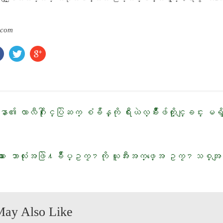
.com
ာ၏ လာလီဂါႏိုင္ပြဲဆက္ စံခ်ိန္ကို ရီးယဲလ္ခ်ိဳးဖ်က္ႏိုင္ျခင္း မရွိ
းယား ေဘာလုံးအဖြဲ႔ခ်ဳပ္ဥကၠ႒ကုိ ယူအီးအက္ဖ္ေအ ဥကၠ႒သစ္အျ
May Also Like