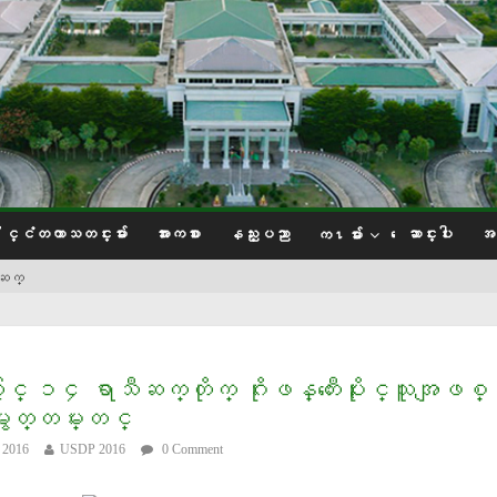
ႏိုင္ငံတကာသတင္းမ်ား
အားကစား
နည္းပညာ
ေဆာင္းပါး
အင
က႑မ်ား
္ဆက္
်ဳပ္ဆို
ခတ္ကစားနည္း၌ ေငြ တံဆိပ္ဆုမ်ားအသီးသီး ဆြတ္ခူး
င္ ၁၄ ရာသီဆက္တိုက္ ဂိုးဖန္တီးေပးႏိုင္သူအျဖစ္
ွတ္တမ္းတင္
းႏွင့္ ေဆးဝါးပစၥည္းမ်ားအား ျပည္ခိုင္ၿဖိဳးပါတီမွ လႉဒါန္း
ီက ကူညီေထာက္ပံ့
, 2016
USDP 2016
0 Comment