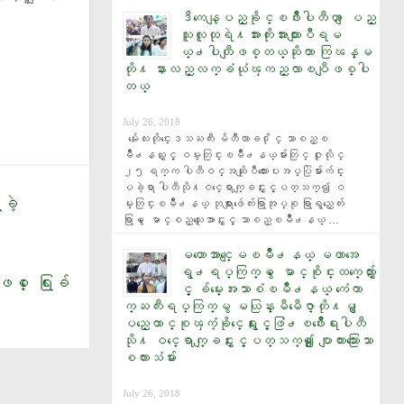
ဒီကေန့ျပည္ခုိင္ၿဖိဳးပါတီဟာ ျပည္
သူလူထုရဲ႔အားကိုးအားထားျပဳရမ
ယ္႕ပါတီျဖစ္တယ္ဆိုတာ ကြၽန္မ
တို႔ နားလည္လက္ခံယုံၾကည္လာၿပီျဖစ္ပါ
တယ္
July 26, 2018
  မႏၲေလးတိုင္းေဒသႀကီး မိတီၴလာခ႐ိုင္ သာစည္ၿ
မိဳ႕နယ္ႏွင့္ ဝမ္းတြင္းၿမိဳ႕နယ္မ်ားတြင္ ဇူလိုင္ 
၂၅ ရက္က ပါတီဝင္အဆိုျပဳလႊာေပးအပ္ပြဲမ်ားက်င္း
ပခဲ့ရာ ပါတီသို႔ဝင္ေရာက္ျခင္းႏွင့္ပတ္သက္၍ ဝ
ခဲ့
မ္းတြင္းၿမိဳ႕နယ္ ဘုရားျဖဴေက်းရြာအုပ္စု ရြာရွည္ေက်း
ရြာမွ ေမာင္စည္သူေအာင္ႏွင့္ သာစည္ၿမိဳ႕နယ္ …
မဟာေအာင္ေျမၿမိဳ႕နယ္ မဟာအေ
ရွ႕ရပ္ကြက္မွ ေမာင္စုိင္းထက္ေက်ာ္ႏွ
ဖစ္ ေရြးခ်
င့္ ခ်မ္းေအးသာစံၿမိဳ႕နယ္ ကံေကာ
က္ႀကီးရပ္ကြက္မွ မယြန္းမီမီေဇာ္တုိ႔မွ ျ
ပည္ေထာင္စုၾကံ့ခုိင္ေရးႏွင့္ဖြံ႕ၿဖိဳးေရးပါတီ
သုိ႔ ဝင္ေရာက္ျခင္းႏွင့္ပတ္သက္၍ ​ေျပာျကားသြား​ေသာ
စကားသံမ်ား
July 26, 2018