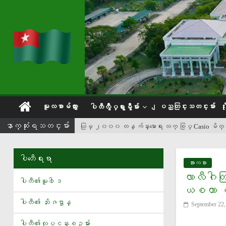
မူလစာမ်က္ႏွာ
ျပည္တြင္းသတင္းမ်ား
ပါတီလွဳပ္ရွားမွဳမ်ား
ေနာက္ဆံုးရသတင္းမ်ား
ယြမ္ ၂၀၀၀ တန္ က်န္းမာေရး လက္ စြပ္ Casio မိတ
ႏိုင္ငံေတာ္သမၼတ ထိုင္းႏိုင္ငံသို႔ ေရာက္ရွိ
ေလ့က်င့္ေရး ဝတ္စုံ အ တြ က္ ေပါင္ သန္း ၂၀ တန္ စ ပြ န္ဆာ စာခ်ဳပ္ကို မန္ယူ ခ
ပါတီေရးရာ
အားကစား
ျမန္မာ့လက္ေ႐ြးစင္ အမ်ိဳးသားအသင္းႏွင့္ အမ်ိဳးသမီးအသင္းတို႔ ကြင္း သြင္း ျခင္း
လာလီဂါတြ
ပါတီ၏မူ၀ါဒ
ယစတာ မ
ေလးမ်က္ႏွာၿမိဳ႕နယ္ ေရ ေဘး ကယ္ဆယ္ေရးစခန္းသို႔ အသင့္စားသုံးႏိုင္ေသာအစားအစာမ်ာ
ပါတီ၏ သႏိၷဌာန္
ေရႀကီးနစ္ျမဳပ္မႈဒဏ္ခံရသည့္ ေက်း႐ြာမ်ားရွိ ျပည္သူမ်ားအား ျပည္ခိုင္ၿဖိဳးပါတ
September 22
ေတာင္ကိုရီးယားမွာ အပူလႈိင္းေၾကာင့္ ေသဆုံးသူ ၁၉ ဦးအထိရွိလာ
ပါတီ၏လုပ္ငန္းစဥ္မ်ား