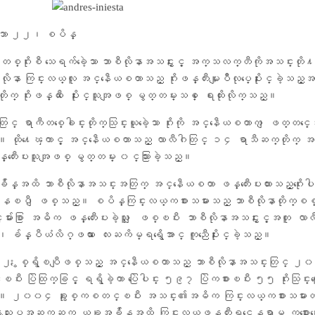
 ေဘး သင့္ေနေသာ ၿမိဳ႕ေပၚ ရပ္ ကြက္ မ်ားကို လိုက္လံၾကည့္ရႈ။
ဘာ ၂၂၊ စပိန္
လႉ
န္ပီယံ ‌Joshua Van
စ္ဂိုးစီ သေရက်ခဲ့ေသာ ဘာစီလိုနာအသင္းႏွင့္ အက္သလက္တီကိုအသင္းတို
လိုနာ ကြင္းလယ္လူ အင္နီေယစတာသည္ ဂိုးဖန္တီးမႈျပဳလုပ္ေပးႏိုင္ခဲ့သည
ုက္ ဂိုးဖန္တီး ေပးႏိုင္သူအျဖစ္ မွတ္တမ္းသစ္ ေရးထိုးလိုက္သည္။
တြင္ ရာကီတစ္ေခါင္းတိုက္သြင္းယူခဲ့ေသာ ဂိုးကုိ အင္နီေယစတာက ျဖတ္တင္ေပး
ထို႔ေၾကာင့္ အင္နီေယစတာသည္ လာလီဂါတြင္ ၁၄ ရာသီဆက္တိုက္ အနည္း
န္တီးေပးသူအျဖစ္ မွတ္တမ္း ၀င္သြားခဲ့သည္။
်ိန္အထိ ဘာစီလိုနာအသင္းအတြက္ အင္နီေယစတာ ဖန္တီးေပးထားသည့္ဂိုးေပါ
ရွိေနၿပီ ျဖစ္သည္။ စပိန္ကြင္းလယ္ကစားသမားသည္ ဘာစီလိုနာတိုက္စစ္မွ
ါင္းမ်ားစြာ အဓိက ဖန္တီးေပးခဲ့သူ ျဖစ္ၿပီး ဘာစီလိုနာအသင္းႏွင့္အတူ လာ
 ခ်န္ပီယံလိဂ္ဖလား ေလးႀကိမ္ရရွိေအာင္ ကူညီေပးႏိုင္ခဲ့သည္။
 ႏွစ္ရွိၿပီျဖစ္သည့္ အင္နီေယစတာသည္ ဘာစီလိုနာအသင္းတြင္ ၂၀၀
ီး ပြဲထြက္ခြင့္ ရရွိခဲ့ကာ ပြဲေပါင္း ၅၉၇ ပြဲကစားၿပီး ၅၅ ဂိုးသြင္းယူ
 ၂၀၀၄ ခုႏွစ္ကစတင္ၿပီး အသင္း၏အဓိက ကြင္းလယ္ကစားသမားတစ
နည္းျပအဆက္ဆက္ ယခုအခ်ိန္အထိ ကြင္းလယ္ဖန္တီးရွင္ေနရာမွ ကစားေ