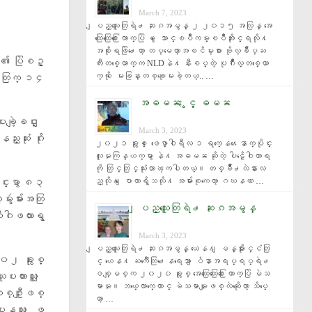
March 7, 2023
ျပည္သူေတြရဲ႕ ဆႏၵအမွန္ ၂ ၂၀၁၅ အလြန္ အေ
ထြေထြေ႐ြးေကာက္ပြဲ မွ ေသာင္ၿပိဳကမ္းၿပိဳအႏိုင္ရလို႔ 
အစိုးရဖြဲ႕ေတာ့ တပ္မေတာ္အၿငိမ္းစား ဗိုလ္ခ်ဳပ္ႀ
႔၏ ပြဲစဥ္
ကီးတစ္ေယာက္က NLDနဲ႔ နီးစပ္တဲ့ ပုဂၢိဳလ္တစ္ေယာ
က္ကို ေမးခြန္းတစ္ခုေမးခဲ့တယ္.. …
့္အတြက္ ၁၄
အဓမၼ ႏွင့္ ဓမၼ
ခဲ့ျခင္း ျ
March 3, 2023
ဆုံး ဂိုး
၂၀၂၁ ခုႏွစ္ ေဖေဖာ္ဝါရီလ ၁ ရက္ေန႔ေနာက္ပိုင္း 
လူမႈကြန္ယက္မွာ နဲ႔ အဓမၼ ဆိုတဲ့ ပါဠိေဝါဟာရ
ကို တြင္တြင္သုံးလာၾကပါတယ္။ တစ္ခ်ိဳ႕လဲနားလ
ည္လို႔ ေျပာတာရွိသလို႔ အမ်ားစုကေတာ့ ဂဃနဏ …
င္းမွာ ၈၃
ဴးမ်ားအတြ
ျပည္သူေတြရဲ႕ ဆႏၵအမွန္
လီဂါဖလားရွ
March 3, 2023
ျပည္သူေတြရဲ႕ ဆႏၵအမွန္ ယေန႔ ျမန္မာႏိုင္ငံတြ
၂ ခုႏွစ္
င္ ယေန႔ ႀကဳံေတြ႕ေနရေသာ ျပႆနာအရပ္ရပ္ရဲ႕ 
ဇစ္ျမစ္က ၂၀၂၀ ခုႏွစ္ အေထြေထြေ႐ြးေကာက္ပြဲ မဲသ
ေပးထားသူ ျ
မာမႈ။ ဘယ္ေလာက္ေတာင္ မဲသမာမႈျဖစ္လဲဆိုေတာ့ သိပ္ေ
္ဦးျဖစ္
တာ့ …
ပးေနသူ ျဖ