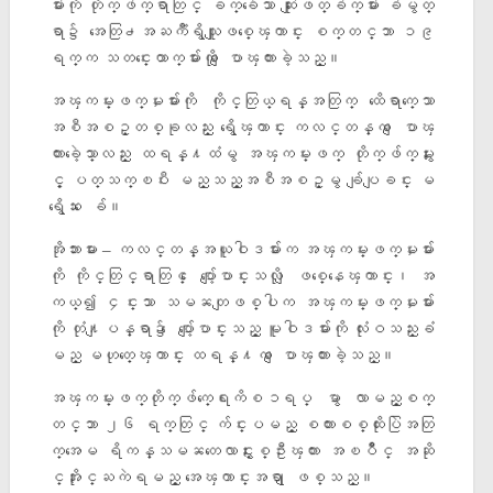
မ်ားကို တိုက္ဖ်က္ရာတြင္ ခက္ခဲေသာ ဆုံးျဖတ္ခ်က္မ်ား ခ်မွတ္
ရာ၌ အေတြ႕အႀကံဳရွိသူျဖစ္ေၾကာင္း စက္တင္ဘာ ၁၉
ရက္က သတင္းေထာက္မ်ားကို ေျပာၾကားခဲ့သည္။
အၾကမ္းဖက္မႈမ်ားကို ကိုင္တြယ္ရန္အတြက္ ထိေရာက္ေသာ
အစီအစဥ္တစ္ခုလည္း ရွိေၾကာင္း ကလင္တန္က ေျပာၾ
ကားခဲ့ေသာ္လည္း ထရန္႔ထံမွ အၾကမ္းဖက္ တိုက္ဖ်က္မႈႏွ
င့္ ပတ္သက္ၿပီး မည္သည့္အစီအစဥ္မွ ခ်ျပျခင္း မ
ရွိေသး ေခ်။
အုိဘားမား – ကလင္တန္အယူဝါဒမ်ားက အၾကမ္းဖက္မႈမ်ား
ကို ကိုင္တြင္ရာတြင္ ေပ်ာ့ေျပာင္းသလို ျဖစ္ေနေၾကာင္း၊ အ
ကယ္၍ ၄င္းသာ သမၼတျဖစ္ပါက အၾကမ္းဖက္မႈမ်ား
ကို တုံ႔ျပန္ရာ၌ ေပ်ာ့ေျပာင္းသည့္ မူဝါဒမ်ားကို လုံးဝသည္းခံ
မည္ မဟုတ္ေၾကာင္း ထရန္႔က ေျပာၾကားခဲ့သည္။
အၾကမ္းဖက္တိုက္ဖ်က္ေရးကိစၥရပ္ မွာ လာမည့္စက္
တင္ဘာ ၂၆ ရက္တြင္ က်င္းပမည့္ စကားစစ္ထုိးပြဲအတြ
က္အေမ ရိကန္သမၼတေလာင္းႏွစ္ဦးၾကား အၿပိဳင္ အဆို
င္အႏုိင္ႀကဲရမည့္ အေၾကာင္းအရာ ျဖစ္သည္။