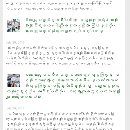
ရေသာ ျပႆနာအရပ္ရပ္ရဲ႕ ဇစ္ျမစ္က ၂၀၂၀ ခုႏွစ္ အေထြေထြေ႐ြးေကာက္ပြဲ 
မဲသမာမႈ။ ဘယ္ေလာက္ေတာင္ မဲသမာမႈျဖစ္လဲဆိုေတာ့ သိပ္ေတာ့ …
ဒီကေန့ျပည္ခုိင္ၿဖိဳးပါတီဟာ ျပည္သူလူထုရဲ႔အားကိုး
အားထားျပဳရမယ္႕ပါတီျဖစ္တယ္ဆိုတာ ကြၽန္မတို႔
နားလည္လက္ခံယုံၾကည္လာၿပီျဖစ္ပါတယ္
July 26, 2018
  မႏၲေလးတိုင္းေဒသႀကီး မိတီၴလာခ႐ိုင္ သာစည္ၿမိဳ႕နယ္ႏွင့္ ဝမ္းတြင္းၿ
မိဳ႕နယ္မ်ားတြင္ ဇူလိုင္ ၂၅ ရက္က ပါတီဝင္အဆိုျပဳလႊာေပးအပ္ပြဲမ်ားက်င္း
ပခဲ့ရာ ပါတီသို႔ဝင္ေရာက္ျခင္းႏွင့္ပတ္သက္၍ ဝမ္းတြင္းၿမိဳ႕နယ္ ဘုရားျ
ဖဴေက်းရြာအုပ္စု ရြာရွည္ေက်းရြာမွ ေမာင္စည္သူေအာင္ႏွင့္ သာစည္ၿမိဳ႕နယ္ …
မဟာေအာင္ေျမၿမိဳ႕နယ္ မဟာအေရွ႕ရပ္ကြက္မွ ေမာ
င္စုိင္းထက္ေက်ာ္ႏွင့္ ခ်မ္းေအးသာစံၿမိဳ႕နယ္ ကံေကာက္ႀ
ကီးရပ္ကြက္မွ မယြန္းမီမီေဇာ္တုိ႔မွ ျပည္ေထာင္စုၾ
ကံ့ခုိင္ေရးႏွင့္ဖြံ႕ၿဖိဳးေရးပါတီသုိ႔ ဝင္ေရာက္ျခင္းႏွင့္ပတ္သက္၍ ​ေျ
ပာျကားသြား​ေသာစကားသံမ်ား
July 26, 2018
  အမ်ဳိးသားေရးမူဝါဒကိုဦးတည္ၿပီး ဒို႔တာဝန္အေရးသံုးပါးကို ဦးထိပ္ထားေဆာင္ရြ
က္ေနတာျဖစ္တဲ့အတြက္ ကြၽန္ေတာ္တို႔လိုျပည္သူေတြ အားကိုးထိုက္တဲ့ပါတီႀကီးျဖ
စ္တာကို သိျမင္ၾကားသိရတဲ့အတြက္ ယံုၾကည္စိတ္နဲ႔ အခုလို ပါတီကိုဝင္ေ
ရာက္လာျခင္းျဖစ္ပါတယ္​။ မႏၲေလးတိုင္းေဒသႀကီး ပါတီ႐ံုးခန္းမ၌က်င္းပေသာ 