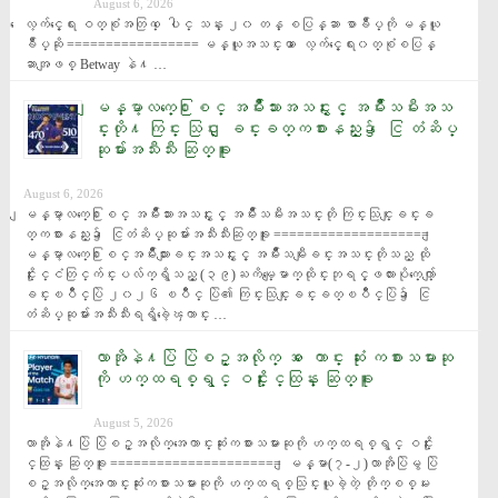
August 6, 2026
ေလ့က်င့္ေရး ဝတ္စုံအတြက္ ေပါင္ သန္း ၂၀ တန္ စပြန္ဆာ စာခ်ဳပ္ကို မန္ယူ 
ခ်ဳပ္ဆို ================= မန္ယူအသင္းဟာ ေလ့က်င့္ေရး၀တ္စုံစပြန္
ဆာအျဖစ္ Betway နဲ႔ …
ျမန္မာ့လက္ေ႐ြးစင္ အမ်ိဳးသားအသင္းႏွင့္ အမ်ိဳးသမီးအသ
င္းတို႔ ကြင္း သြင္း ျခင္းခတ္ကစားနည္း၌ ေငြ တံဆိပ္
ဆုမ်ားအသီးသီး ဆြတ္ခူး
August 6, 2026
ျမန္မာ့လက္ေ႐ြးစင္ အမ်ိဳးသားအသင္းႏွင့္ အမ်ိဳးသမီးအသင္းတို ကြင္းသြင္းျခင္းခ
တ္ကစားနည္း၌ ေငြတံဆိပ္ဆုမ်ားအသီးသီးဆြတ္ခူး ==================== ျ
မန္မာ့လက္ေ႐ြးစင္အမ်ိဳးသားျခင္းအသင္းႏွင့္ အမ်ိဳးသမီးျခင္းအသင္းတိုသည္ ထို
င္းႏိုင္ငံတြင္က်င္းပလ်က္ရွိသည့္ (၃၉)ႀကိမ္ေျမာက္ထိုင္းဘုရင့္ဖလားပိုက္ေက်ာ္ျ
ခင္းၿပိဳင္ပြဲ ၂၀၂၆ ၿပိဳင္ ပြဲ၏ ကြင္းသြင္းျခင္းခတ္ၿပိဳင္ပြဲ၌ ေငြ
တံဆိပ္ဆုမ်ားအသီးသီးရရွိခဲ့ေၾကာင္း …
လာအိုနဲ႔ပြဲ ပြဲစဥ္အလိုက္ အ ေကာင္း ဆုံး ကစားသမားဆု
ကို ဟက္ထရစ္ရွင္ ဝင္းႏိုင္ထြန္း ဆြတ္ခူး
August 5, 2026
လာအိုနဲ႔ပြဲ ပြဲစဥ္အလိုက္အေကာင္းဆုံးကစားသမားဆုကို ဟက္ထရစ္ရွင္ ဝင္းႏို
င္ထြန္း ဆြတ္ခူး ====================== ျမန္မာ(၇-၂)လာအိုပြဲမွ ပြဲ
စဥ္အလိုက္အေကာင္းဆုံးကစားသမားဆုကို ဟက္ထရစ္သြင္းယူခဲ့တဲ့ တိုက္စစ္မႉး 