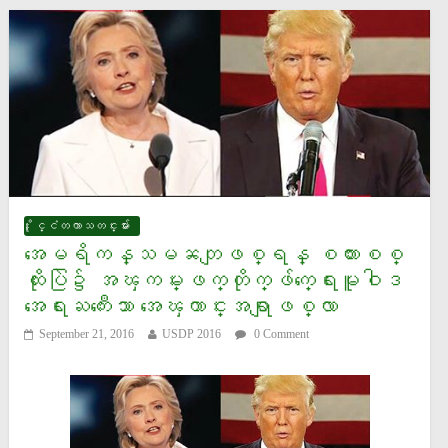
ႏိုင္ငံတကာသတင္းမ်ား
အေမရိကန္သမၼတျဖစ္ရန္ စကားစစ္
ထုိးပြဲ၌ အၾကမ္းဖက္တိုက္ဖ်က္ေရးမူဝါဒ
အေရးႀကီးေသာ အေၾကာင္းအရာျဖစ္လာ
September 21, 2016
USDP 2016
0 Comment