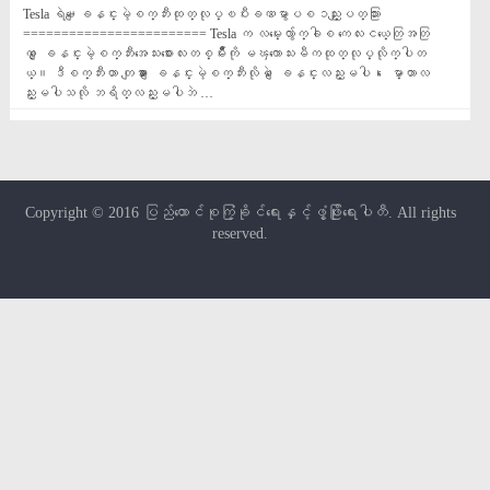
Tesla ရဲ႕‌ေျခနင္းမဲ့စက္ဘီးထုတ္လုပ္ၿပီးခဏမွာပစၥည္းျပတ္သြား 
======================== Tesla က လမ္းေလွ်ာက္ခါစ ကေလးငယ္ေတြအတြ
က္ ေျခနင္းမဲ့စက္ဘီးအေသးစားေလးတစ္မ်ိဳးကို မၾကာေသးမီကထုတ္လုပ္လိုက္ပါတ
ယ္။ ဒီစက္ဘီးဟာ တျခား ေျခနင္းမဲ့စက္ဘီးလိုပဲ ေျခနင္းလည္းမပါ၊ ေမာ္တာလ
ည္းမပါသလို ဘရိတ္လည္းမပါဘဲ …
Copyright © 2016
ပြည်ထောင်စုကြံ့ခိုင်ရေးနှင့်ဖွံ့ဖြိုးရေးပါတီ
. All rights
reserved.