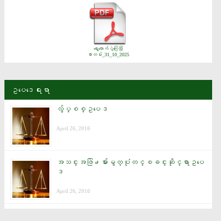
ရွေးကောက်ပွဲကြေငြာ
စာတမ်း_31_10_2025
ဥပေဒေရးရာ
လွ်ပ္စစ္ဥပေဒ
April 26, 2016
အသင္းအဖြဲ႕မ်ားမွတ္ပုံတင္ၿခင္းဆိုင္ရာဥပေ
ဒ
April 26, 2016