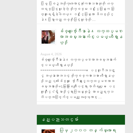
ပြဲမွ ပြဲစဥ္အလိုက္အေကာင္းဆုံးကစားသမားဆုကို ဟက္
ထရစ္သြင္းယူခဲ့တဲ့ တိုက္စစ္မႉး ဝင္းႏိုင္ထြန္းက ဆြ
တ္ခူးရရွိခဲ့ပါတယ္။ ဝင္းႏိုင္ထြန္းဟာ ဖိလစ္ပိုင္
နဲ႔ပြဲမွာလည္း တစ္ဂိုးသြင္းယူခဲ့လို …
ခ်စ္သူေဂ်ာ္ဂ်ီနာနဲ႔ လက္ထပ္မဂၤ
လာအခမ္းအနားက်င္းပမယ့္ စီေရာ္န
ယ္ဒို
August 4, 2026
ခ်စ္သူေဂ်ာ္ဂ်ီနာနဲ႔ လက္ထပ္မဂၤလာအခမ္းအနားက်
င္းပမယ့္ စီေရာ္နယ္ဒို 
======================= ေပၚတူဂီအသင္းႏွ
င့္ အယ္နာဆာအသင္း တိုက္စစ္ကစားသမား စီေရာ္နယ္
ဒိုသည္ ၎၏ခ်စ္သူ ေဂ်ာ္ဂ်ီနာႏွင့္လက္ထပ္မဂၤလာအ
ခမ္းအနားကို ၎ေမြးဖြားႀကီးျပင္းရာ ဇာတိရပ္ေျမ ေပၚ
တူဂီႏိုင္ငံရွိ မာဒိုင္ရာကြၽန္းစု၌ လာမည့္ရက္သ
တၱပတ္အတြင္းက်င္းပမည္ျဖစ္ေၾကာင္း …
နည္းပညာသတင္းမ်ား
ယြမ္ ၂၀၀၀ တန္ က်န္းမာေရး