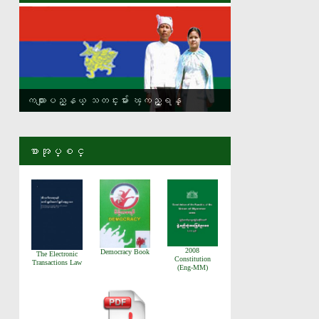
ကယားျပည္နယ္ သတင္းမ်ား ၾကည့္ရန္
စာအုပ္စင္
2008
Democracy Book
The Electronic
Constitution
Transactions Law
(Eng-MM)