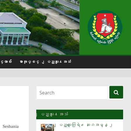
္တာဗ်ဴး
စာအုပ္စင္
ျပည္သူ႔အသံ
ျပည္သူ႔အသံ
ျပည္သူေတြရဲ႕ ဆႏၵအမွန္ ၂
 Sesbania