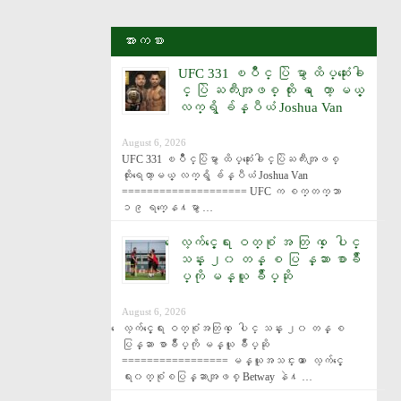
အားကစား
UFC 331 ၿပိဳင္ ပြဲ မွာ ထိပ္ဆုံးေခါ
င္ ပြဲ ႀကီးအျဖစ္ ထိုး ရ ေတာ့ မယ့္
လက္ရွိ ခ်န္ပီယံ ‌Joshua Van
August 6, 2026
UFC 331 ၿပိဳင္ပြဲမွာ ထိပ္ဆုံးေခါင္ပြဲႀကီးအျဖစ္ 
ထိုးရေတာ့မယ့္ လက္ရွိ ခ်န္ပီယံ ‌Joshua Van 
==================== UFC က စက္တက္ဘာ 
၁၉ ရက္ေန႔မွာ …
ေလ့က်င့္ေရး ဝတ္စုံ အ တြ က္ ေပါင္
သန္း ၂၀ တန္ စ ပြ န္ဆာ စာခ်ဳ
ပ္ကို မန္ယူ ခ်ဳပ္ဆို
August 6, 2026
ေလ့က်င့္ေရး ဝတ္စုံအတြက္ ေပါင္ သန္း ၂၀ တန္ စ
ပြန္ဆာ စာခ်ဳပ္ကို မန္ယူ ခ်ဳပ္ဆို 
================= မန္ယူအသင္းဟာ ေလ့က်င့္ေ
ရး၀တ္စုံစပြန္ဆာအျဖစ္ Betway နဲ႔ …