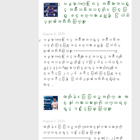
ျမန္မာ့လက္ေ႐ြးစင္ အမ်ိဳးသားအသင္းႏွ
င့္ အမ်ိဳးသမီးအသင္းတို႔ ကြင္း သြ
င္း ျခင္းခတ္ကစားနည္း၌ ေငြ တံဆိ
ပ္ဆုမ်ားအသီးသီး ဆြတ္ခူး
August 6, 2026
ျမန္မာ့လက္ေ႐ြးစင္ အမ်ိဳးသားအသင္းႏွင့္ အမ်ိဳးသမီးအ
သင္းတို ကြင္းသြင္းျခင္းခတ္ကစားနည္း၌ ေငြတံဆိပ္
ဆုမ်ားအသီးသီးဆြတ္ခူး ==================== ျ
မန္မာ့လက္ေ႐ြးစင္အမ်ိဳးသားျခင္းအသင္းႏွင့္ အမ်ိဳးသမီးျ
ခင္းအသင္းတိုသည္ ထိုင္းႏိုင္ငံတြင္က်င္းပလ်က္ရွိသ
ည့္ (၃၉)ႀကိမ္ေျမာက္ထိုင္းဘုရင့္ဖလားပိုက္ေက်ာ္ျခ
င္းၿပိဳင္ပြဲ ၂၀၂၆ ၿပိဳင္ ပြဲ၏ ကြင္းသြင္းျခင္း
ခတ္ၿပိဳင္ပြဲ၌ ေငြတံဆိပ္ဆုမ်ားအသီးသီးရရွိခဲ့ေၾ
ကာင္း …
လာအိုနဲ႔ပြဲ ပြဲစဥ္အလိုက္ အ ေကာ
င္း ဆုံး ကစားသမားဆုကို ဟက္ထရစ္
ရွင္ ဝင္းႏိုင္ထြန္း ဆြတ္ခူး
August 5, 2026
လာအိုနဲ႔ပြဲ ပြဲစဥ္အလိုက္အေကာင္းဆုံးကစားသမားဆုကို 
ဟက္ထရစ္ရွင္ ဝင္းႏိုင္ထြန္း ဆြတ္ခူး 
====================== ျမန္မာ(၇-၂)လာအို