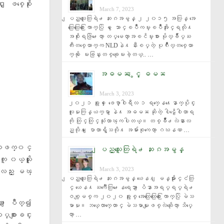
း ျဖစ္ေစႏို
March 7, 2023
ျပည္သူေတြရဲ႕ ဆႏၵအမွန္ ၂ ၂၀၁၅ အလြန္ အေ
ထြေထြေ႐ြးေကာက္ပြဲ မွ ေသာင္ၿပိဳကမ္းၿပိဳအႏိုင္ရလို႔ 
အစိုးရဖြဲ႕ေတာ့ တပ္မေတာ္အၿငိမ္းစား ဗိုလ္ခ်ဳပ္ႀ
ကီးတစ္ေယာက္က NLDနဲ႔ နီးစပ္တဲ့ ပုဂၢိဳလ္တစ္ေယာ
က္ကို ေမးခြန္းတစ္ခုေမးခဲ့တယ္.. …
အဓမၼ ႏွင့္ ဓမၼ
March 3, 2023
၂၀၂၁ ခုႏွစ္ ေဖေဖာ္ဝါရီလ ၁ ရက္ေန႔ေနာက္ပိုင္း 
လူမႈကြန္ယက္မွာ နဲ႔ အဓမၼ ဆိုတဲ့ ပါဠိေဝါဟာရ
ကို တြင္တြင္သုံးလာၾကပါတယ္။ တစ္ခ်ိဳ႕လဲနားလ
ည္လို႔ ေျပာတာရွိသလို႔ အမ်ားစုကေတာ့ ဂဃနဏ …
 ေဆးဖက္၀င္
ျပည္သူေတြရဲ႕ ဆႏၵအမွန္
ူ ၀ယ္ယူႏို
March 3, 2023
ကိုလည္း မၾ
ျပည္သူေတြရဲ႕ ဆႏၵအမွန္ ယေန႔ ျမန္မာႏိုင္ငံတြ
င္ ယေန႔ ႀကဳံေတြ႕ေနရေသာ ျပႆနာအရပ္ရပ္ရဲ႕ 
ဇစ္ျမစ္က ၂၀၂၀ ခုႏွစ္ အေထြေထြေ႐ြးေကာက္ပြဲ မဲသ
ခဏ ျပဳတ္၍
မာမႈ။ ဘယ္ေလာက္ေတာင္ မဲသမာမႈျဖစ္လဲဆိုေတာ့ သိပ္ေ
္စားျခင္း
တာ့ …