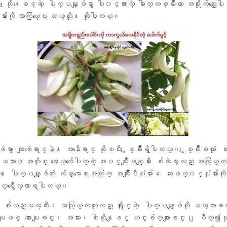
a လို႔ေခၚတဲ့ ေပါက္ပန္းျဖဴမွာ ပါ၀င္ထားတဲ့ ဓါတ္တစ္မ်ိဳးဟာ အရိုးက်ည္းေပါင္
လႉ
္မ်ားကို ကာကြယ္ေပး တယ္လို႔ ဆုိပါတယ္။
န္ပီယံ ‌Joshua Van
ျဖဴမွာ အျဖဴေရာင္နဲ႔ အနီေရာင္ ဆိုၿပီး ႏွစ္မ်ဳိးရွိပါတယ္။ ႏွစ္မ်ိဳးစလံုး
ာ၀ အတိုင္း အေလ့က်ေပါက္တဲ့ အပင္မ်ိဳးျဖစ္ျပီး ေစ်းထဲမွာလည္း အလြယ္တက
ေပါက္ပန္းျဖဴ၏ က်န္းမာေရးအတြက္ အက်ိဳးျပဳပံုမ်ား၊ ေဆးဖက္၀င္ပံုမ်ား
္ရွဳေလ့လာရပါတယ္။
့္ ေစ်းလည္းမၾကီး၊ အလြယ္တကူလည္း ရႏိုင္တဲ့ ေပါက္ပန္းျဖဴကို မၾကာ
ျဖစ္ စားေပးျခင္း၊ အသား၊ ငါးတို႔ျဖင့္ ဟင္းခ်က္စားျခင္း၊ ျပဳတ္၍သုပ