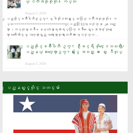
ယ္ ဝတၳဳအစုစုတို႔ ကပ္လႉ
August 5, 2026
ျပည္ခိုင္ၿဖိဳးပါတီဒုဥကၠ႒မွ ဝါဆိုသကၤန္းႏွင့္ လႉဖြယ္ ဝတၳဳအစုစုတို႔ က
ပ္လႉ ========================= (ျပည္တြင္း)ၾသဂုတ္ ၄ ေနျပည္ေ
တာ္ ၊တပ္ကုန္းၿမိဳ႕နယ္ အေနာ္ရထာရပ္ကြက္ ၿမိဳ႕ေရွ႕စႏၵာ႐ုံဘုန္းေ
တာ္ႀကီးေက်ာင္းမွ သက္ေတာ္ရွည္ ဆရာေတာ္ဘုရားႀကီးအား ၾသဂုတ္လ …
ျပည္ခိုင္ၿဖိဳးပါတီ ဥကၠ႒ ဦးခင္ရီ တိုင္းေဒသႀကီး/ျ
ပည္နယ္ လႊတ္ေတာ္ဥကၠ႒မ်ားႏွင့္ အစည္း အ ေဝး ျပဳလုပ္
August 3, 2026
ျပည္နယ္ႏွင့္တိုင္း သတင္းမ်ား