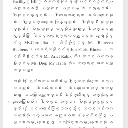
Facility ( BIF ) စီမံကိန္းတို႔မွ ပူးေပါင္းစီစဥ္က်င္းပျ
ခင္းျဖစ္ၿပီး ျပည္တြင္း ျပည္ပမွ ဝါး ပညာရွင္မ်ား၊
ဝါးလုပ္ငန္းရွင္မ်ား၊ ဝါးအေၾကာင္းေရးသား အသိပညာေပးသူ
မ်ား၊ ဝါးႏွင့္ပတ္သက္ေသာ ကြန္ရက္မ်ား၊ ဝါးစိုက္ပ်ဳိး ထုတ္လု
ပ္သူမ်ား၊ ဝါးထုတ္လုပ္ တင္ပို႔သူမ်ားႏွင့္ ဝါးလက္မႈပညာ
ရွင္မ်ားစြာ ပါဝင္တက္ေရာက္ၾကမည္ျဖစ္ကာ ဥေရာပႏိုင္
ငံမွ Ms.Carmelita ၊ အိႏၵိယႏိုင္ငံမွ Ms. Rebecca
Reubens ၊ အေမရိကန္ႏိုင္ငံမွ Jon Patric Kinzer ၊ အ
င္ဒိုနီးရွားႏိုင္ငံမွ Mr. Arief Rabik တို႔အျပင္ ဗီယက္န
မ္ႏိုင္ငံမွ Ms. Diep My Hanh တို႔ တက္ေရာက္ ၾကမည္ျ
ဖစ္သည္။
အဆိုပါ ႏိုင္ငံျခားကုမၸဏီမ်ားမွ ဝါးႏွင့္သက္ဆိုင္ေသာ စက္ပ
စၥည္းမ်ား၊ ဝါးပရိေဘာဂမ်ား၊ ဝါးပညာေပးစာအုပ္ စာတမ္း
မ်ားအား ျပသသြားမည္ျဖစ္ၿပီး ဝါးစိုက္ပ်ဳိးေရးႏွင့္ သက္ဆိုင္ေသာ
ေဟာေျပာေဆြးေႏြးမႈမ်ား၊ ဝါးစက္မႈ လက္မႈ၊ ဝါးကုန္ထုတ္လုပ္င
န္းမ်ား၊ ႏိုင္ငံတကာေစ်းကြက္သတင္းမ်ားႏွင့္ သတင္းအခ်က္အ
လက္မ်ားကို ဖလွယ္ၾက မည္ျဖစ္ကာ နံနက္ပိုင္းတြင္ ျပ
ည္ပစာတမ္း ႏွစ္ေစာင္ႏွင့္ ျပည္တြင္းစာတမ္း ႏွစ္ေစာင္ကို ဖ