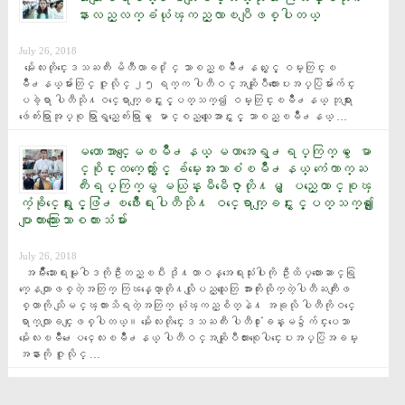
နားလည္လက္ခံယုံၾကည္လာၿပီျဖစ္ပါတယ္
July 26, 2018
  မႏၲေလးတိုင္းေဒသႀကီး မိတီၴလာခ႐ိုင္ သာစည္ၿမိဳ႕နယ္ႏွင့္ ဝမ္းတြင္းၿ
မိဳ႕နယ္မ်ားတြင္ ဇူလိုင္ ၂၅ ရက္က ပါတီဝင္အဆိုျပဳလႊာေပးအပ္ပြဲမ်ားက်င္း
ပခဲ့ရာ ပါတီသို႔ဝင္ေရာက္ျခင္းႏွင့္ပတ္သက္၍ ဝမ္းတြင္းၿမိဳ႕နယ္ ဘုရားျ
ဖဴေက်းရြာအုပ္စု ရြာရွည္ေက်းရြာမွ ေမာင္စည္သူေအာင္ႏွင့္ သာစည္ၿမိဳ႕နယ္ …
မဟာေအာင္ေျမၿမိဳ႕နယ္ မဟာအေရွ႕ရပ္ကြက္မွ ေမာ
င္စုိင္းထက္ေက်ာ္ႏွင့္ ခ်မ္းေအးသာစံၿမိဳ႕နယ္ ကံေကာက္ႀ
ကီးရပ္ကြက္မွ မယြန္းမီမီေဇာ္တုိ႔မွ ျပည္ေထာင္စုၾ
ကံ့ခုိင္ေရးႏွင့္ဖြံ႕ၿဖိဳးေရးပါတီသုိ႔ ဝင္ေရာက္ျခင္းႏွင့္ပတ္သက္၍ ​ေျ
ပာျကားသြား​ေသာစကားသံမ်ား
July 26, 2018
  အမ်ဳိးသားေရးမူဝါဒကိုဦးတည္ၿပီး ဒို႔တာဝန္အေရးသံုးပါးကို ဦးထိပ္ထားေဆာင္ရြ
က္ေနတာျဖစ္တဲ့အတြက္ ကြၽန္ေတာ္တို႔လိုျပည္သူေတြ အားကိုးထိုက္တဲ့ပါတီႀကီးျဖ
စ္တာကို သိျမင္ၾကားသိရတဲ့အတြက္ ယံုၾကည္စိတ္နဲ႔ အခုလို ပါတီကိုဝင္ေ
ရာက္လာျခင္းျဖစ္ပါတယ္​။ မႏၲေလးတိုင္းေဒသႀကီး ပါတီ႐ံုးခန္းမ၌က်င္းပေသာ 
မႏၲေလးၿမိဳ႕ေပၚေလးၿမိဳ႕နယ္ ပါတီဝင္အဆုိျပဳလႊာစုေပါင္းေပးအပ္ပြဲအခမ္း
အနားကုိ ဇူလိုင္ …