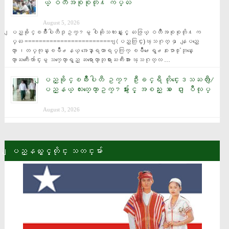
ယ္ ဝတၳဳအစုစုတို႔ ကပ္လႉ
August 5, 2026
ျပည္ခိုင္ၿဖိဳးပါတီဒုဥကၠ႒မွ ဝါဆိုသကၤန္းႏွင့္ လႉဖြယ္ ဝတၳဳအစုစုတို႔ က
ပ္လႉ ========================= (ျပည္တြင္း)ၾသဂုတ္ ၄ ေနျပည္ေ
တာ္ ၊တပ္ကုန္းၿမိဳ႕နယ္ အေနာ္ရထာရပ္ကြက္ ၿမိဳ႕ေရွ႕စႏၵာ႐ုံဘုန္းေ
တာ္ႀကီးေက်ာင္းမွ သက္ေတာ္ရွည္ ဆရာေတာ္ဘုရားႀကီးအား ၾသဂုတ္လ …
ျပည္ခိုင္ၿဖိဳးပါတီ ဥကၠ႒ ဦးခင္ရီ တိုင္းေဒသႀကီး/ျ
ပည္နယ္ လႊတ္ေတာ္ဥကၠ႒မ်ားႏွင့္ အစည္း အ ေဝး ျပဳလုပ္
August 3, 2026
ျပည္နယ္ႏွင့္တိုင္း သတင္းမ်ား