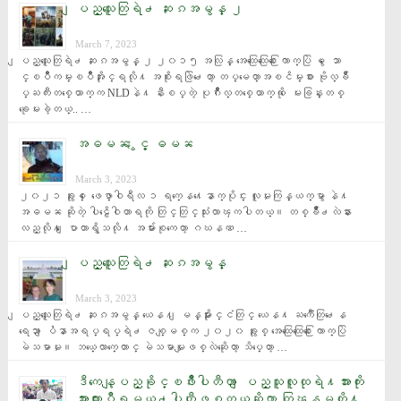
ျပည္သူေတြရဲ႕ ဆႏၵအမွန္ ၂
March 7, 2023
ျပည္သူေတြရဲ႕ ဆႏၵအမွန္ ၂ ၂၀၁၅ အလြန္ အေထြေထြေ႐ြးေကာက္ပြဲ မွ ေသာ
င္ၿပိဳကမ္းၿပိဳအႏိုင္ရလို႔ အစိုးရဖြဲ႕ေတာ့ တပ္မေတာ္အၿငိမ္းစား ဗိုလ္ခ်ဳ
ပ္ႀကီးတစ္ေယာက္က NLDနဲ႔ နီးစပ္တဲ့ ပုဂၢိဳလ္တစ္ေယာက္ကို ေမးခြန္းတစ္
ခုေမးခဲ့တယ္.. …
အဓမၼ ႏွင့္ ဓမၼ
March 3, 2023
၂၀၂၁ ခုႏွစ္ ေဖေဖာ္ဝါရီလ ၁ ရက္ေန႔ေနာက္ပိုင္း လူမႈကြန္ယက္မွာ နဲ႔ 
အဓမၼ ဆိုတဲ့ ပါဠိေဝါဟာရကို တြင္တြင္သုံးလာၾကပါတယ္။ တစ္ခ်ိဳ႕လဲနား
လည္လို႔ ေျပာတာရွိသလို႔ အမ်ားစုကေတာ့ ဂဃနဏ …
ျပည္သူေတြရဲ႕ ဆႏၵအမွန္
March 3, 2023
ျပည္သူေတြရဲ႕ ဆႏၵအမွန္ ယေန႔ ျမန္မာႏိုင္ငံတြင္ ယေန႔ ႀကဳံေတြ႕ေန
ရေသာ ျပႆနာအရပ္ရပ္ရဲ႕ ဇစ္ျမစ္က ၂၀၂၀ ခုႏွစ္ အေထြေထြေ႐ြးေကာက္ပြဲ 
မဲသမာမႈ။ ဘယ္ေလာက္ေတာင္ မဲသမာမႈျဖစ္လဲဆိုေတာ့ သိပ္ေတာ့ …
ဒီကေန့ျပည္ခုိင္ၿဖိဳးပါတီဟာ ျပည္သူလူထုရဲ႔အားကိုး
အားထားျပဳရမယ္႕ပါတီျဖစ္တယ္ဆိုတာ ကြၽန္မတို႔