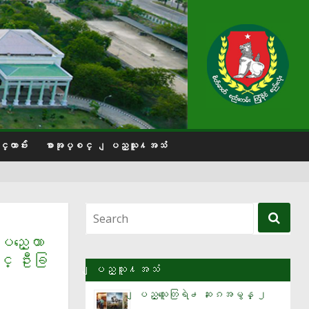
္တာဗ်ဴး
စာအုပ္စင္
ျပည္သူ႔အသံ
ျပည္ေထာ
င္ ဦးခြ
ျပည္သူ႔အသံ
ျပည္သူေတြရဲ႕ ဆႏၵအမွန္ ၂