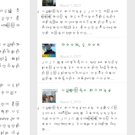
March 7, 2023
စတင္၍ ျပဳ
ျပည္သူေတြရဲ႕ ဆႏၵအမွန္ ၂ ၂၀၁၅ အလြန္ အေ
ထြေထြေ႐ြးေကာက္ပြဲ မွ ေသာင္ၿပိဳကမ္းၿပိဳအႏိုင္ရလို႔ 
ီဥကၠ႒ ဦး
အစိုးရဖြဲ႕ေတာ့ တပ္မေတာ္အၿငိမ္းစား ဗိုလ္ခ်ဳပ္ႀ
 အေထြေထြအ
ကီးတစ္ေယာက္က NLDနဲ႔ နီးစပ္တဲ့ ပုဂၢိဳလ္တစ္ေယာ
က္ကို ေမးခြန္းတစ္ခုေမးခဲ့တယ္.. …
္မည္ဆိုေသာ
အဓမၼ ႏွင့္ ဓမၼ
ဆိုပါမူကို
March 3, 2023
၌ အားလံုး
၂၀၂၁ ခုႏွစ္ ေဖေဖာ္ဝါရီလ ၁ ရက္ေန႔ေနာက္ပိုင္း 
္သိမ္းလို
လူမႈကြန္ယက္မွာ နဲ႔ အဓမၼ ဆိုတဲ့ ပါဠိေဝါဟာရ
ကို တြင္တြင္သုံးလာၾကပါတယ္။ တစ္ခ်ိဳ႕လဲနားလ
ည္လို႔ ေျပာတာရွိသလို႔ အမ်ားစုကေတာ့ ဂဃနဏ …
ာစု ပင္လံု
ျပည္သူေတြရဲ႕ ဆႏၵအမွန္
ျဖစ္သည္။
March 3, 2023
လိတ္က ဦးခြ
ျပည္သူေတြရဲ႕ ဆႏၵအမွန္ ယေန႔ ျမန္မာႏိုင္ငံတြ
 ရာစု ပင္
င္ ယေန႔ ႀကဳံေတြ႕ေနရေသာ ျပႆနာအရပ္ရပ္ရဲ႕ 
usive မျဖ
ဇစ္ျမစ္က ၂၀၂၀ ခုႏွစ္ အေထြေထြေ႐ြးေကာက္ပြဲ မဲသ
မာမႈ။ ဘယ္ေလာက္ေတာင္ မဲသမာမႈျဖစ္လဲဆိုေတာ့ သိပ္ေ
က္မွတ္ထိုး
တာ့ …
းခု က်န္