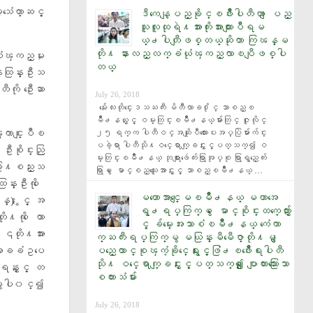
သံေတာ္ဆင့္
ဒီကေန့ျပည္ခုိင္ၿဖိဳးပါတီဟာ ျပည္
သူလူထုရဲ႔အားကိုးအားထားျပဳရမ
ယ္႕ပါတီျဖစ္တယ္ဆိုတာ ကြၽန္မ
တို႔ နားလည္လက္ခံယုံၾကည္လာၿပီျဖစ္ပါ
ယံုၾကည္မႈ
တယ္
္ထြန္းဦးသ
ကို ဦးေဆာ
July 26, 2018
  မႏၲေလးတိုင္းေဒသႀကီး မိတီၴလာခ႐ိုင္ သာစည္ၿ
မိဳ႕နယ္ႏွင့္ ဝမ္းတြင္းၿမိဳ႕နယ္မ်ားတြင္ ဇူလိုင္ 
ၾကာင္းျပဳၿ
၂၅ ရက္က ပါတီဝင္အဆိုျပဳလႊာေပးအပ္ပြဲမ်ားက်င္း
ပခဲ့ရာ ပါတီသို႔ဝင္ေရာက္ျခင္းႏွင့္ပတ္သက္၍ ဝ
ီးစိုင္းညြ
မ္းတြင္းၿမိဳ႕နယ္ ဘုရားျဖဴေက်းရြာအုပ္စု ရြာရွည္ေက်း
ီဖြဲ႔စည္းသ
ရြာမွ ေမာင္စည္သူေအာင္ႏွင့္ သာစည္ၿမိဳ႕နယ္ …
္းဦးကို ေ
မဟာေအာင္ေျမၿမိဳ႕နယ္ မဟာအေ
္) ႏွင့္ အ
ရွ႕ရပ္ကြက္မွ ေမာင္စုိင္းထက္ေက်ာ္ႏွ
ို႔ကို ေထာ
င့္ ခ်မ္းေအးသာစံၿမိဳ႕နယ္ ကံေကာ
 ၎တို႔အား
က္ႀကီးရပ္ကြက္မွ မယြန္းမီမီေဇာ္တုိ႔မွ ျ
အေျခခံဥပေ
ပည္ေထာင္စုၾကံ့ခုိင္ေရးႏွင့္ဖြံ႕ၿဖိဳးေရးပါတီ
သုိ႔ ဝင္ေရာက္ျခင္းႏွင့္ပတ္သက္၍ ​ေျပာျကားသြား​ေသာ
န္ႏွင့္ တ
စကားသံမ်ား
မွပါ၀င္၍
July 26, 2018