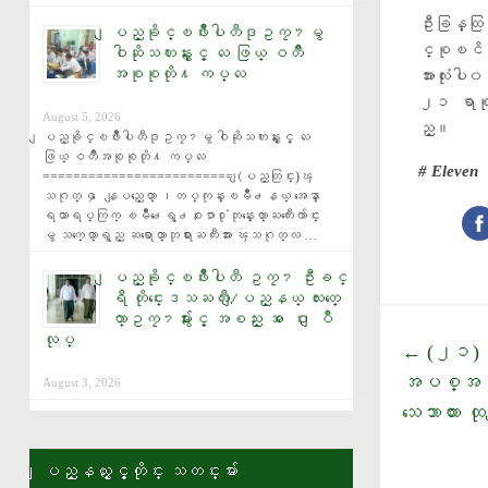
ဦးခြန္ထ
ျပည္ခိုင္ၿဖိဳးပါတီဒုဥကၠ႒မွ
င္စုၿငိမ
ဝါဆိုသကၤန္းႏွင့္ လႉ ဖြယ္ ဝတၳဳ
အစုစုတို႔ ကပ္လႉ
အားလံုးပ
၂၁ ရာစုပ
August 5, 2026
ည္။
ျပည္ခိုင္ၿဖိဳးပါတီဒုဥကၠ႒မွ ဝါဆိုသကၤန္းႏွင့္ လႉ
ဖြယ္ ဝတၳဳအစုစုတို႔ ကပ္လႉ 
# Eleven
========================= (ျပည္တြင္း)ၾ
သဂုတ္ ၄ ေနျပည္ေတာ္ ၊တပ္ကုန္းၿမိဳ႕နယ္ အေနာ္
ရထာရပ္ကြက္ ၿမိဳ႕ေရွ႕စႏၵာ႐ုံဘုန္းေတာ္ႀကီးေက်ာင္း
မွ သက္ေတာ္ရွည္ ဆရာေတာ္ဘုရားႀကီးအား ၾသဂုတ္လ …
ျပည္ခိုင္ၿဖိဳးပါတီ ဥကၠ႒ ဦးခင္
ရီ တိုင္းေဒသႀကီး/ျပည္နယ္ လႊတ္ေ
တာ္ဥကၠ႒မ်ားႏွင့္ အစည္း အ ေဝး ျပဳ
လုပ္
(၂၁) ရ
←
အပစ္အခတ
August 3, 2026
သေဘာထား 
ျပည္နယ္ႏွင့္တိုင္း သတင္းမ်ား