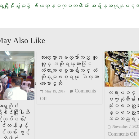
ရင္းႏွီးျမႇဳပ္ႏွံမႈ၌ ဗီယက္နမ္ကုမၸဏီမ်ား အရွိန္အဟုန္ျမင့္လ
May Also Like
လႊတ္ေတာ္အမတ္မ်ားသည္ လူ
ထုႏွင့္ အစိုးရၾကားတြင္
တံတားအျဖစ္သာရွိသင့္ တံ
တိုင္းမျဖစ္ရဟု ေဒါက္တာ
ေအးေမာင္ဆို
Comments
May 19, 2017
တရားမဝင္ သစ
Off
စက္သုံးဆီမ်ာ
သုံးပစၥည္းမ်ာ
ေ့ပိုင်း
န္ပစၥည္းမ်ားႏွ
ခိုင်ဖြိုးပါတီ
သိမ္းဆည္းရမ
ံးလုပ်ငန်း/
င်တန်းနှင့်
November 7, 202
်တန်း ဖွင့်
Comments Off
ညှိနှိုင်း