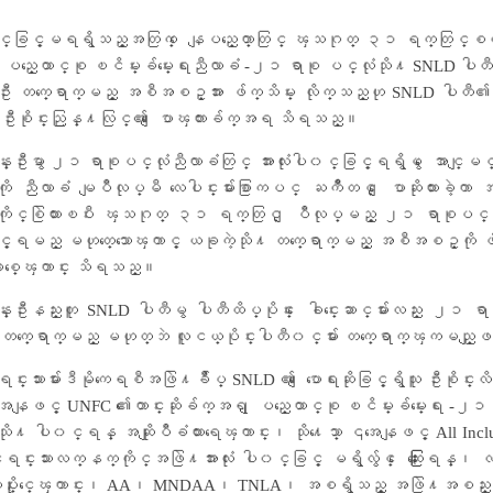
 AI စနစ္ကို တ႐ုတ္ျပသ
ါ၀င္ခြင့္မရရွိသည့္အတြက္ ေနျပည္ေတာ္တြင္ ၾသဂုတ္ ၃၁ ရက္တြင္
 ျပည္ေထာင္စု ၿငိမ္းခ်မ္းေရးညီလာခံ -၂၁ ရာစု ပင္လံုသို႔ SNLD ပါတ
းႏွင့္ ေဆးဝါးပစၥည္းမ်ားအား ျပည္ခိုင္ၿဖိဳးပါတီမွ လႉဒါန္း
းဦး တက္ေရာက္မည့္ အစီအစဥ္အား ဖ်က္သိမ္း လိုက္သည္ဟု SNLD ပါတီ၏
မွဴး ဦးစိုင္းညြန္႔လြင္၏ ေျပာၾကားခ်က္အရ သိရသည္။
န္းဦးမွာ ၂၁ ရာစုပင္လံုညီလာခံတြင္ အားလံုးပါ၀င္ခြင့္ရရွိမွ ေအာင္ျမင
က္ကို ညီလာခံ မျပဳလုပ္မီ လေပါင္းမ်ားစြာကပင္ ႀကိဳတင္ ေျပာဆိုထားခဲ့ကာ အ
ုင္စြဲထားၿပီး ၾသဂုတ္ ၃၁ ရက္တြင္ ျပဳလုပ္မည့္ ၂၁ ရာစုပင္လံု
့္ရမည္ မဟုတ္ေသာေၾကာင့္ ယခုကဲ့သို႔ တက္ေရာက္မည့္ အစီအစဥ္ကို ဖ်က
ျဖစ္ေၾကာင္း သိရသည္။
န္းဦးနည္းတူ SNLD ပါတီမွ ပါတီထိပ္ပိုင္း ေခါင္းေဆာင္မ်ားလည္း ၂၁ ရ
ု တက္ေရာက္မည္ မဟုတ္ဘဲ လူငယ္ပိုင္းပါတီ၀င္မ်ား တက္ေရာက္ၾကမည္
းရင္းသားမ်ားဒီမိုကေရစီအဖြဲ႔ခ်ဳပ္ SNLD ၏ ေျပာေရးဆိုခြင့္ရွိသူ ဦးစိုင္း
ီးအေနျဖင့္ UNFC ၏ေတာင္းဆိုခ်က္အရ ျပည္ေထာင္စု ၿငိမ္းခ်မ္းေရး -၂၁
ံသို႔ ပါ၀င္ရန္ အဆိုျပဳခံထားရေၾကာင္း၊ သို႔ေသာ္ ၎အေနျဖင့္ All Incl
္းရင္းသားလက္နက္ကိုင္အဖြဲ႔အားလံုး ပါ၀င္ခြင့္ မရွိလွ်င္ ေဆြးေႏြးရန္၊ လ
ပ္ႏိုင္ေၾကာင္း၊ AA၊ MNDAA၊ TNLA၊ အစရွိသည့္ အဖြဲ႔အစည္းသံု