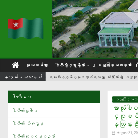
မူလစာမ်က္ႏွာ
ျပည္တြင္းသတင္းမ်ား
ပါတီလွဳပ္ရွားမွဳမ်ား
ေနာက္ဆံုးရသတင္းမ်ား
ေရႀကီးနစ္ျမဳပ္မႈဒဏ္ခံရသည့္ ေက်း႐ြာမ်ားရွိ ျပည္သူမ်
ေတာင္ကိုရီးယားမွာ အပူလႈိင္းေၾကာင့္ ေသဆုံးသူ ၁၉ ဦးအထိ
ေလးမ်က္ႏွာ ျပည္သူ႔လႊတ္ေတာ္ကိုယ္စားလွယ္ ဦးျမင့္စိုး၊ (ျမင့္စိုး-နတလ) ၊ ေရ
ပါတီေရးရာ
ျပည္တြင္းသတင္
ျပည္ခိုင္ၿဖိဳးပါတီဒုဥကၠ႒မွ ဝါဆိုသကၤန္းႏွင့္ လႉ ဖြယ္ ဝတၳဳအစုစုတို႔ ကပ္
အားလံုး
ပါတီ၏မူ၀ါဒ
င္စုၿငိမ္
ေလးမ်က္ႏွာၿမိဳ႕နယ္တြင္ ဆက္သြယ္ေရးျပန္လည္ရရွိေစရန္ B2B Satellite Termina
န္ထြန္း
ပါတီ၏ သႏိၷဌာန္
လာအိုနဲ႔ပြဲ ပြဲစဥ္အလိုက္ အ ေကာင္း ဆုံး ကစားသမားဆုကို ဟက္ထရစ္ရွင္ ဝင္းႏိုင္
August 31, 2
ေလးမ်က္ႏွာၿမိဳ႕နယ္မွ ေရ ေဘးသင့္သူမ်ားကို ဆန္ရိကၡာအပါအဝင္ ေထာက္ပံ့ပစ
ပါတီ၏လုပ္ငန္းစဥ္မ်ား