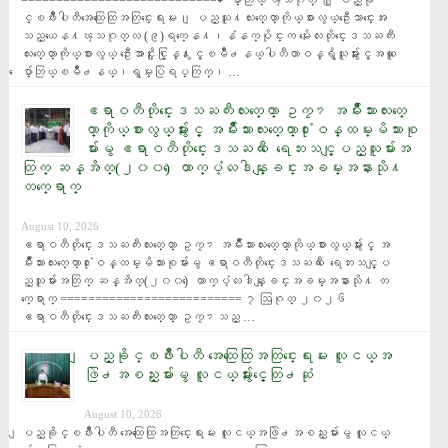
============================= ေပ်ာ္ဘြယ္ ၾသဂုတ္ ၉ ျပည္ခို
ဂီမာေရ႕စ္ကို ေခၚယူခဲ့ေၾကာင္း အာဆင္နယ္ ထုတ္ျပန္
င္ၿဖိဳးပါတီအေထြေထြအတြင္းေရးမႉး၊ ျပည္သူ႔လႊတ္ေတာ္ကိုယ္စားလွယ္ဦးေသာင္းေအး
သည္ယေန႔ၾသဂုတ္လ (၉)ရက္ေန႔၊နံနက္ပိုင္းက မႏၲေလးတိုင္းေဒသႀကီး
လႊတ္ေတာ္ကိုယ္စားလွယ္ ဦးေအာင္ႏိုင္ၫြန္႔ႏွင့္ၿမိဳ႕နယ္ပါတီတာဝန္ရွိသူမ်ားႏွင့္အတူ 
ေပ်ာ္ဘြယ္ၿမိဳ႕နယ္၊ရွမ္းပြဲရပ္ကြက္၊ …
ဧရာဝတီတိုင္းေဒသႀကီးလႊတ္ေတာ္ ဥကၠ႒ အမ်ိဳးသားလႊတ္ေ
တာ္ကိုယ္စားလွယ္မ်ားႏွင့္ အမ်ိဳးသားလႊတ္ေတာ္႐ုံးဝန္ထမ္းမိသားစု
မ်ားမွ ဧရာဝတီတိုင္းေဒသႀကီး ေရေဘးသင့္ျပည္သူမ်ားအ
တြက္ ဆန္အိတ္(၂၀၀) ေထာက္ပံ့လႉဒါန္းျခင္းအခမ္းအနားသို႔
တက္ေရာက္
August 10, 2026
ဧရာဝတီတိုင္းေဒသႀကီးလႊတ္ေတာ္ ဥကၠ႒ အမ်ိဳးသားလႊတ္ေတာ္ကိုယ္စားလွယ္မ်ားႏွင့္ အ
မ်ိဳးသားလႊတ္ေတာ္႐ုံးဝန္ထမ္းမိသားစုမ်ားမွ ဧရာဝတီတိုင္းေဒသႀကီး ေရေဘးသင့္ျပ
ည္သူမ်ားအတြက္ ဆန္အိတ္(၂၀၀) ေထာက္ပံ့လႉဒါန္းျခင္းအခမ္းအနားသို႔ တ
က္ေရာက္ ========================== ၇ ဩဂုတ္ ၂၀၂၆ 
ဧရာဝတီတိုင္းေဒသႀကီးလႊတ္ေတာ္ ဥကၠ႒သည္ …
ျပည္ခိုင္ၿဖိဳးပါတီ အေထြေထြအတြင္းေရးမႉး လူငယ္အ
ဖြဲ႕အစည္းမ်ားမွ လူငယ္မ်ားႏွင့္ေတြ႕ဆုံ
August 10, 2026
ျပည္ခိုင္ၿဖိဳးပါတီ အေထြေထြအတြင္းေရးမႉး လူငယ္အဖြဲ႕အစည္းမ်ားမွ လူငယ္