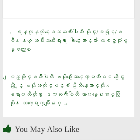
ရန္ကုန္တိုင္းေဒသႀကီးပါတီ တိုင္း/ခရိုင္/ၿ
←
မိဳ႔နယ္ အမ်ဳိးသမီးေရးရာ ေခါင္းေဆာင္မ်ား လစဥ္ပံုမွ
န္စည္းေ၀း
ျပည္ခိုင္ၿဖိဳးပါတီ ဗဟိုဦးေဆာင္ေကာ္မတီဝင္ ဦးေဌး
ဦး ႏွင့္ ဗဟိုအတိုင္ပင္ခံ ဦးသိန္းေအာင္တို႔
ဧရာ၀တီတိုင္း ေဒသႀကီးပါတီ တာ၀န္ေပးအပ္ပြဲ
သို႔ တက္ေရာက္ခ်ီးျမႇင့္
→
You May Also Like