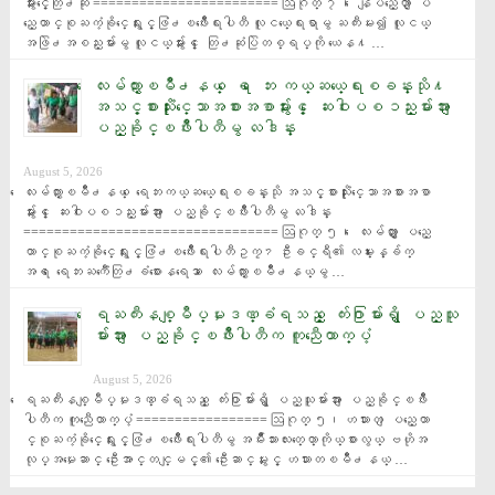
မ်ားႏွင့္ေတြ႕ဆုံ ======================== ဩဂုတ္ ၇၊ ေနျပည္ေတာ္ ျပ
ည္ေထာင္စုႀကံ့ခိုင္ေရးႏွင့္ဖြံ႕ၿဖိဳးေရးပါတီ လူငယ္ေရးရာမွ ႀကီးမႉး၍ လူငယ္
အဖြဲ႕အစည္းမ်ားမွ လူငယ္မ်ားႏွင့္ ေတြ႕ဆုံပြဲတစ္ရပ္ကို ယေန႔ …
ေလးမ်က္ႏွာၿမိဳ႕နယ္ ေရ ေဘး ကယ္ဆယ္ေရးစခန္းသို႔
အသင့္စားသုံးႏိုင္ေသာအစားအစာမ်ားႏွင့္ ေဆးဝါးပစၥည္းမ်ားအား ျ
ပည္ခိုင္ၿဖိဳးပါတီမွ လႉဒါန္း
August 5, 2026
ေလးမ်က္ႏွာၿမိဳ႕နယ္ ေရေဘးကယ္ဆယ္ေရးစခန္းသို အသင့္စားသုံးႏိုင္ေသာအစားအစာ
မ်ားႏွင့္ ေဆးဝါးပစၥည္းမ်ားအား ျပည္ခိုင္ၿဖိဳးပါတီမွ လႉဒါန္း 
================================= ဩဂုတ္ ၅၊ ေလးမ်က္ႏွာ ျပည္ေ
ထာင္စုႀကံ့ခိုင္ေရးႏွင့္ဖြံ႕ၿဖိဳးေရးပါတီဥကၠ႒ ဦးခင္ရီ၏ လမ္းၫႊန္ခ်က္
အရ ေရေဘးႀကဳံေတြ႕ခံစားေနရေသာ ေလးမ်က္ႏွာၿမိဳ႕နယ္မွ …
ေရႀကီးနစ္ျမဳပ္မႈဒဏ္ခံရသည့္ ေက်း႐ြာမ်ားရွိ ျပည္သူ
မ်ားအား ျပည္ခိုင္ၿဖိဳးပါတီက ကူညီေထာက္ပံ့
August 5, 2026
ေရႀကီးနစ္ျမဳပ္မႈဒဏ္ခံရသည့္ ေက်း႐ြာမ်ားရွိ ျပည္သူမ်ားအား ျပည္ခိုင္ၿဖိဳး
ပါတီက ကူညီေထာက္ပံ့ ================= ဩဂုတ္ ၅၊ ဟသၤာတ ျပည္ေထာ
င္စုႀကံ့ခိုင္ေရးႏွင့္ဖြံ႕ၿဖိဳးေရးပါတီမွ အမ်ိဳးသားလႊတ္ေတာ္ကိုယ္စားလွယ္ ဗဟိုအ
လုပ္အမႈေဆာင္ ဦးေအာင္တင္ျမင့္၏ ဦးေဆာင္မႈႏွင့္ ဟသၤာတၿမိဳ႕နယ္ …