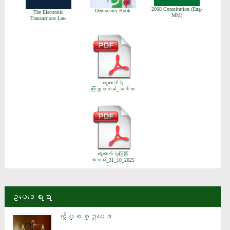
2008 Constitution (Eng-
Democracy Book
The Electronic
MM)
Transactions Law
ရွေးကောက်ပွဲ
ကြေညာစာတမ်း_မာတိကာ
ရွေးကောက်ပွဲကြေငြာ
စာတမ်း_31_10_2025
ဥပေဒေရးရာ
လွ်ပ္စစ္ဥပေဒ