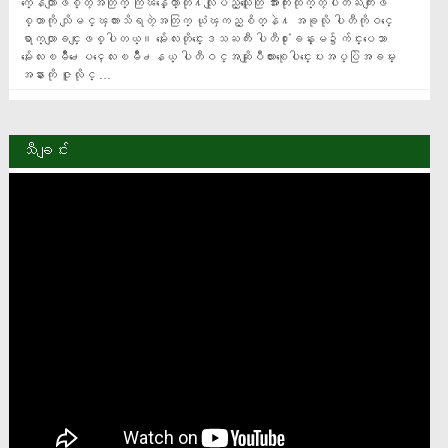
က္ေနတာျဖစ္တဲ့အတြက္ ကြၽန္ေတာ္တို႔လိုျပည္သူေတြ အားကိုးထိုက္တဲ့ပါတီႀကီးျဖ
စ္တာကို သိျမင္ၾကားသိရတဲ့အတြက္ ယံုၾကည္စိတ္နဲ႔ အခုလို ပါတီကိုဝင္ေ
ရာက္လာျခင္းျဖစ္ပါတယ္​။ မႏၲေလးတိုင္းေဒသႀကီး ပါတီ႐ံုးခန္းမ၌က်င္းပေသာ 
မႏၲေလးၿမိဳ႕ေပၚေလးၿမိဳ႕နယ္ ပါတီဝင္အဆုိျပဳလႊာစုေပါင္းေပးအပ္ပြဲအခမ္း
အနားကုိ ဇူလိုင္ …
သီချင်း