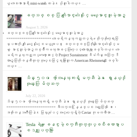
ယ့္ အေသးစားနာရီ mini-watch ေလးနဲ႔ ပိုတူပါတယ္။ …
ေခတ္သစ္ စစ္ ပြဲ ကိုေျပာင္းလဲေပးႏိုင္မယ့္ေမာင္းသူမဲ့ယာဥ္
August 3, 2026
ေခတ္သစ္စစ္ပြဲကိုေျပာင္းလဲေပးႏိုင္မယ့္ေမာင္းသူမဲ့ယာဥ္ 
===================== အေမရိကန္ၾကည္းတပ္ရဲ႕တိုက္ခိုက္ေရးစြ
မ္းပကားကို တိုးျမႇင့္ေပးႏိုင္ေစမယ့္အျပင္ ေခတ္သစ္စစ္ပြဲကိုပါေျပာင္းလဲေပးႏိုင္မ
ယ့္ ေမာင္းသူမဲ့ယာဥ္တစ္မ်ိဳးကမၾကာခင္ထြက္ေပၚလာေတာ့မွာျဖစ္ပါတယ္။ အေ
မရိကန္ၾကည္းတပ္ကေဖာ္ေဆာင္တဲ့ Project Sustainment စီမံကိန္းအတြက္ ဒီ
ယာဥ္ေတြကိုဖန္တီးထုတ္ လုပ္ေပးခြင့္ရသြားသူက American Rheinmetall ျဖစ္ပါ
တယ္။ …
သိန္း ၅၀၀ ေက်ာ္တန္ေၾကးရွိ မက္ဆီ နဲ႔ ေရာ္နယ္ဒို
ဖုန္းေတြ မိတ္ဆက္
July 22, 2026
သိန္း ၅၀၀ ေက်ာ္တန္ေၾကးရွိ မက္ဆီ နဲ႔ ေရာ္နယ္ဒို ဖုန္းေတြ မိတ္ဆက္ 
======================= အီလက္ထ႐ြန္နစ္ပစၥည္းေတြကို ေ႐ႊ၊ 
အဖိုးတန္သတၱဳေတြနဲ႔ မြမ္းမံျပင္ဆင္ေပးေလ့ရွိတဲ့ Caviar ကုမၸဏီဟာ …
Tesla ရဲ႕‌ေျခနင္းမဲ့စက္ဘီးထုတ္လုပ္ၿပီးခဏမွာပ
စၥည္းျပတ္သြား