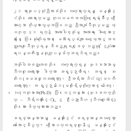
၂၁ ရာစုပင္လံုညီလာခံသို႔ တက္ေရာက္ရန္ ျမန္မာႏိုင္
ငံသို႔ လာေရာက္မည့္ ကုလသမဂၢအအတြင္းေရးမွဴးခ်ဳပ္ ဦးေ
ဆာင္ေသာ ကိုယ္စားလွယ္အဖြဲ႔သည္ ညီလာခံျပဳလုပ္မည့္ ၾ
သဂုတ္ ၃၁ ရက္၌ ဘာသာေပါင္းစံုမွ ဘာသာေရး ေခါင္းေဆာင္
မ်ားႏွင့္ ေတြ႔ဆံုလုိေၾကာင္း ေမတၱာရပ္ခံလာျခင္းေၾကာင့္ အစ
ည္းအေ၀းျပဳလုပ္ရန္ စီစဥ္ရျခင္းျဖစ္ သည္ဟု ႏိုင္ငံျခားေ
ရး၀န္ႀကီးဌာနထုတ္ျပန္ခ်က္အရသိရသည္။
အဆိုပါအစည္းအေ၀းသို႔ တက္ေရာက္ရန္ ဗုဒၶဘာသာမွ
သီတဂူဆရာေတာ္ ေဒါက္တာ အရွင္ဉာဏိႆရ၊ အရွင္ ေဆ
ကိႏၵ (ဓမၼဒူတဆရာေတာ္)၊ ဦအရိယာ ဘိ၀ံသ (ျမ၀တီ
ဆရာေတာ္)၊ အ ရွင္ဉာနိႏၵ (မစိုးရိမ္တိုက္ေဟာင္း မႏၲေလး)၊
ေဒၚေကတုမာလာ(Ph.D) ဘြဲ႔သင္တန္းသား (ဗုဒၶတကၠသို
လ္ – သီရိလကၤာႏိုင္ငံ) ႏွင့္ ဦးပညာသီဟ (သီတဂူေက်ာင္း)
တို႔အား ဖိတ္ၾကားထားသည္။
ခရစ္ယာန္ဘာသာမွ ျမန္မာႏိုင္ငံ ခရစ္ယာန္အသင္းေတာ္
မ်ားေကာင္စီဥကၠ႒ ဦးေစာပက္ထရစ္လူနီ၊ ျမန္မာႏိုင္ငံ