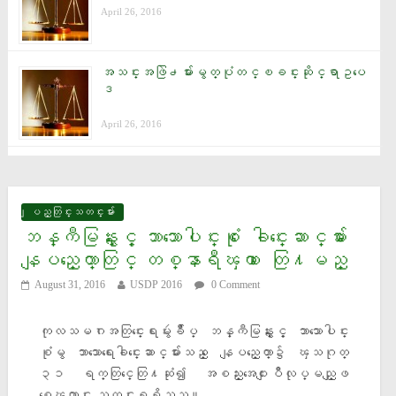
April 26, 2016
အသင္းအဖြဲ႕မ်ားမွတ္ပုံတင္ၿခင္းဆိုင္ရာဥပေ
ဒ
April 26, 2016
ျပည္တြင္းသတင္းမ်ား
ဘန္ကီမြန္းႏွင့္ ဘာသာေပါင္းစံု ေခါင္းေဆာင္မ်ား ေ
နျပည္ေတာ္တြင္ တစ္နာရီၾကာ ေတြ႔မည္
August 31, 2016
USDP 2016
0 Comment
ကုလသမဂၢအတြင္းေရးမွဴးခ်ဳပ္ ဘန္ကီမြန္းႏွင့္ ဘာသာေပါင္း
စံုမွ ဘာသာေရးေခါင္းေဆာင္မ်ားသည္ ေနျပည္ေတာ္၌ ၾသဂုတ္
၃၁ ရက္တြင္ေတြ႔ဆံု၍ အစည္းအေ၀းျပဳလုပ္မည္ျဖ
စ္ေၾကာင္း သတင္းရရွိသည္။