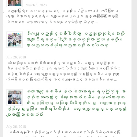
March 3, 2023
ျပည္သူေတြရဲ႕ ဆႏၵအမွန္ ယေန႔ ျမန္မာႏိုင္ငံတြင္ ယေန႔ ႀကဳံေတြ႕ေန
ရေသာ ျပႆနာအရပ္ရပ္ရဲ႕ ဇစ္ျမစ္က ၂၀၂၀ ခုႏွစ္ အေထြေထြေ႐ြးေကာက္ပြဲ 
မဲသမာမႈ။ ဘယ္ေလာက္ေတာင္ မဲသမာမႈျဖစ္လဲဆိုေတာ့ သိပ္ေတာ့ …
ဒီကေန့ျပည္ခုိင္ၿဖိဳးပါတီဟာ ျပည္သူလူထုရဲ႔အားကိုး
အားထားျပဳရမယ္႕ပါတီျဖစ္တယ္ဆိုတာ ကြၽန္မတို႔
နားလည္လက္ခံယုံၾကည္လာၿပီျဖစ္ပါတယ္
July 26, 2018
  မႏၲေလးတိုင္းေဒသႀကီး မိတီၴလာခ႐ိုင္ သာစည္ၿမိဳ႕နယ္ႏွင့္ ဝမ္းတြင္းၿ
မိဳ႕နယ္မ်ားတြင္ ဇူလိုင္ ၂၅ ရက္က ပါတီဝင္အဆိုျပဳလႊာေပးအပ္ပြဲမ်ားက်င္း
ပခဲ့ရာ ပါတီသို႔ဝင္ေရာက္ျခင္းႏွင့္ပတ္သက္၍ ဝမ္းတြင္းၿမိဳ႕နယ္ ဘုရားျ
ဖဴေက်းရြာအုပ္စု ရြာရွည္ေက်းရြာမွ ေမာင္စည္သူေအာင္ႏွင့္ သာစည္ၿမိဳ႕နယ္ …
မဟာေအာင္ေျမၿမိဳ႕နယ္ မဟာအေရွ႕ရပ္ကြက္မွ ေမာ
င္စုိင္းထက္ေက်ာ္ႏွင့္ ခ်မ္းေအးသာစံၿမိဳ႕နယ္ ကံေကာက္ႀ
ကီးရပ္ကြက္မွ မယြန္းမီမီေဇာ္တုိ႔မွ ျပည္ေထာင္စုၾ
ကံ့ခုိင္ေရးႏွင့္ဖြံ႕ၿဖိဳးေရးပါတီသုိ႔ ဝင္ေရာက္ျခင္းႏွင့္ပတ္သက္၍ ​ေျ
ပာျကားသြား​ေသာစကားသံမ်ား
July 26, 2018
  အမ်ဳိးသားေရးမူဝါဒကိုဦးတည္ၿပီး ဒို႔တာဝန္အေရးသံုးပါးကို ဦးထိပ္ထားေဆာင္ရြ