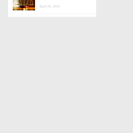
April 26, 2016