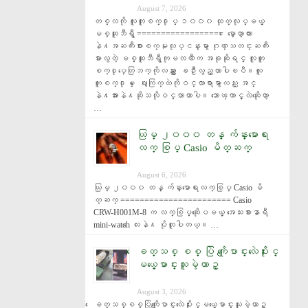
August 7, 2026
တစ္လကို လူတူစက္႐ုပ္ ၁၀၀၀ ထုတ္လုပ္မယ့္ 
မစ္ဆူဘီရွီ ================== ေမာ္ေတာ္ကား
နဲ႔အႀကီးစားစက္မႈလုပ္ငန္းမွာ ဂုဏ္သတင္းႀကီး
မားလွတဲ့ မစ္ဆူဘီရွီကုမၸဏီက အခုဆိုရင္ လူတူ
စက္႐ုပ္ေတြဘက္ကိုလည္း ေျခဦးလွည့္လာပါၿပီ။လူ
တူစက္႐ုပ္ ေဈးကြက္ထဲကိုဝင္လာရာမွာလည္း အင္
နဲ႔အားနဲ႔ဆိုသလိုဝင္လာတာပါ။ ဘာေၾကာင့္လဲဆိုေတာ့ 
…
ယြမ္ ၂၀၀၀ တန္ က်န္းမာေရး
လက္ စြပ္ Casio မိတ္ဆက္
August 6, 2026
ယြမ္ ၂၀၀၀ တန္ က်န္းမာေရးလက္စြပ္ Casio မိ
တ္ဆက္ ======================= Casio 
CRW-H001M-8 က လက္စြပ္ဆိုေပမယ့္ အေသးစားနာရီ 
mini-watch ေလးနဲ႔ ပိုတူပါတယ္။ …
ေခတ္သစ္ စစ္ ပြဲ ကိုေျပာင္းလဲေပးႏိုင္
မယ့္ေမာင္းသူမဲ့ယာဥ္
August 3, 2026
ေခတ္သစ္စစ္ပြဲကိုေျပာင္းလဲေပးႏိုင္မယ့္ေမာင္းသူမဲ့ယာဥ္ 