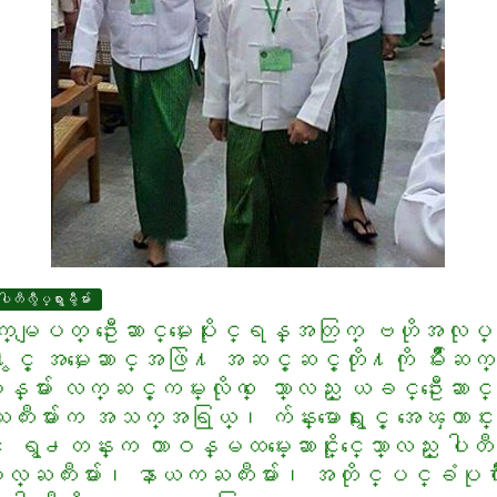
န္ပီယံ ‌Joshua Van
ပါတီလွဳပ္ရွားမွဳမ်ား
မျပတ္ ဦးေဆာင္မႈေပးႏိုင္ရန္အတြက္ ဗဟိုအလုပ္
ႏွင့္ အမႈေဆာင္အဖြဲ႔ အဆင့္ဆင့္တို႔ကို မ်ဳိးဆ
္မ်ား လက္ဆင့္ကမ္းလိုက္ ေသာ္လည္း ယခင္ဦးေဆာင
ကီးမ်ားက အသက္အရြယ္၊ က်န္းမာေရးႏွင့္ အေၾကာင္းအ
ာင့္ ေရွ႕တန္းက တာဝန္မထမ္းေဆာင္ႏိုင္ေသာ္လည္း ပါတီဗ
ိဳလ္ႀကီးမ်ား၊ နာယကႀကီးမ်ား၊ အတိုင္ပင္ခံပုဂၢ