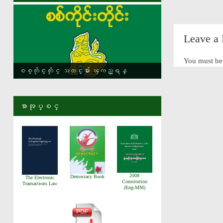
Leave a
You must b
တနသၤာရီတိုင္း သတင္းမ်ား ၾကည့္ရန္
စာအုပ္စင္
2008
Democracy Book
The Electronic
Constitution
Transactions Law
(Eng-MM)