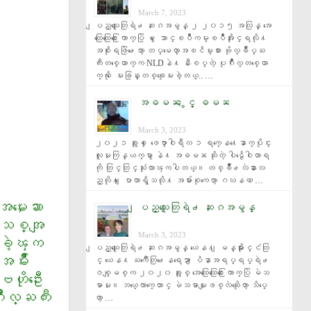
March 7, 2023
ျပည္သူေတြရဲ႕ ဆႏၵအမွန္ ၂ ၂၀၁၅ အလြန္ အေ
ထြေထြေ႐ြးေကာက္ပြဲ မွ ေသာင္ၿပိဳကမ္းၿပိဳအႏိုင္ရလို႔ 
အစိုးရဖြဲ႕ေတာ့ တပ္မေတာ္အၿငိမ္းစား ဗိုလ္ခ်ဳပ္ႀ
ကီးတစ္ေယာက္က NLDနဲ႔ နီးစပ္တဲ့ ပုဂၢိဳလ္တစ္ေယာ
က္ကို ေမးခြန္းတစ္ခုေမးခဲ့တယ္.. …
အဓမၼ ႏွင့္ ဓမၼ
March 3, 2023
၂၀၂၁ ခုႏွစ္ ေဖေဖာ္ဝါရီလ ၁ ရက္ေန႔ေနာက္ပိုင္း 
လူမႈကြန္ယက္မွာ နဲ႔ အဓမၼ ဆိုတဲ့ ပါဠိေဝါဟာရ
ကို တြင္တြင္သုံးလာၾကပါတယ္။ တစ္ခ်ိဳ႕လဲနားလ
ည္လို႔ ေျပာတာရွိသလို႔ အမ်ားစုကေတာ့ ဂဃနဏ …
အမႈေဆာ
ျပည္သူေတြရဲ႕ ဆႏၵအမွန္
က္သစ္အျ
March 3, 2023
္ခဲ့ၾက
ျပည္သူေတြရဲ႕ ဆႏၵအမွန္ ယေန႔ ျမန္မာႏိုင္ငံတြ
မ်ိဳး
င္ ယေန႔ ႀကဳံေတြ႕ေနရေသာ ျပႆနာအရပ္ရပ္ရဲ႕ 
ဇစ္ျမစ္က ၂၀၂၀ ခုႏွစ္ အေထြေထြေ႐ြးေကာက္ပြဲ မဲသ
ဟိုဦးေ
မာမႈ။ ဘယ္ေလာက္ေတာင္ မဲသမာမႈျဖစ္လဲဆိုေတာ့ သိပ္ေ
ိဳလ္ႀကီး
တာ့ …