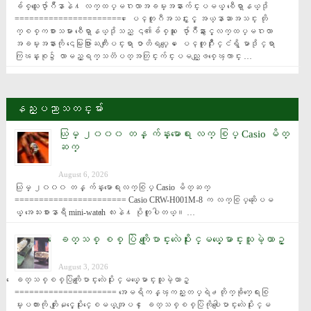
ခ်စ္သူေဂ်ာ္ဂ်ီနာနဲ႔ လက္ထပ္မဂၤလာအခမ္းအနားက်င္းပမယ့္ စီေရာ္နယ္ဒို 
======================= ေပၚတူဂီအသင္းႏွင့္ အယ္နာဆာအသင္း တို
က္စစ္ကစားသမား စီေရာ္နယ္ဒိုသည္ ၎၏ခ်စ္သူ ေဂ်ာ္ဂ်ီနာႏွင့္လက္ထပ္မဂၤလာ
အခမ္းအနားကို ၎ေမြးဖြားႀကီးျပင္းရာ ဇာတိရပ္ေျမ ေပၚတူဂီႏိုင္ငံရွိ မာဒိုင္ရာ
ကြၽန္းစု၌ လာမည့္ရက္သတၱပတ္အတြင္းက်င္းပမည္ျဖစ္ေၾကာင္း …
နည္းပညာသတင္းမ်ား
ယြမ္ ၂၀၀၀ တန္ က်န္းမာေရး လက္ စြပ္ Casio မိတ္
ဆက္
August 6, 2026
ယြမ္ ၂၀၀၀ တန္ က်န္းမာေရးလက္စြပ္ Casio မိတ္ဆက္ 
======================= Casio CRW-H001M-8 က လက္စြပ္ဆိုေပမ
ယ့္ အေသးစားနာရီ mini-watch ေလးနဲ႔ ပိုတူပါတယ္။ …
ေခတ္သစ္ စစ္ ပြဲ ကိုေျပာင္းလဲေပးႏိုင္မယ့္ေမာင္းသူမဲ့ယာဥ္
August 3, 2026
ေခတ္သစ္စစ္ပြဲကိုေျပာင္းလဲေပးႏိုင္မယ့္ေမာင္းသူမဲ့ယာဥ္ 
===================== အေမရိကန္ၾကည္းတပ္ရဲ႕တိုက္ခိုက္ေရးစြ
မ္းပကားကို တိုးျမႇင့္ေပးႏိုင္ေစမယ့္အျပင္ ေခတ္သစ္စစ္ပြဲကိုပါေျပာင္းလဲေပးႏိုင္မ