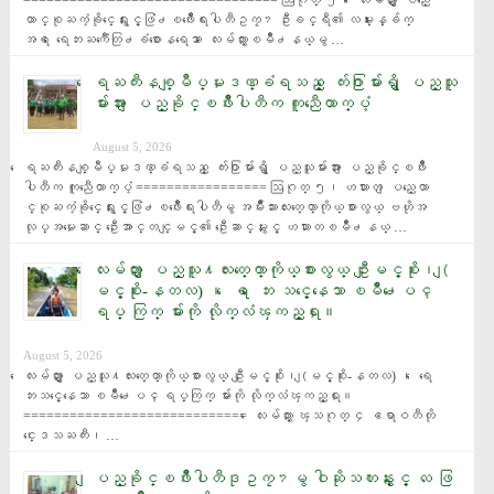
================================= ဩဂုတ္ ၅၊ ေလးမ်က္ႏွာ ျပည္ေ
ထာင္စုႀကံ့ခိုင္ေရးႏွင့္ဖြံ႕ၿဖိဳးေရးပါတီဥကၠ႒ ဦးခင္ရီ၏ လမ္းၫႊန္ခ်က္
အရ ေရေဘးႀကဳံေတြ႕ခံစားေနရေသာ ေလးမ်က္ႏွာၿမိဳ႕နယ္မွ …
ေရႀကီးနစ္ျမဳပ္မႈဒဏ္ခံရသည့္ ေက်း႐ြာမ်ားရွိ ျပည္သူ
မ်ားအား ျပည္ခိုင္ၿဖိဳးပါတီက ကူညီေထာက္ပံ့
August 5, 2026
ေရႀကီးနစ္ျမဳပ္မႈဒဏ္ခံရသည့္ ေက်း႐ြာမ်ားရွိ ျပည္သူမ်ားအား ျပည္ခိုင္ၿဖိဳး
ပါတီက ကူညီေထာက္ပံ့ ================= ဩဂုတ္ ၅၊ ဟသၤာတ ျပည္ေထာ
င္စုႀကံ့ခိုင္ေရးႏွင့္ဖြံ႕ၿဖိဳးေရးပါတီမွ အမ်ိဳးသားလႊတ္ေတာ္ကိုယ္စားလွယ္ ဗဟိုအ
လုပ္အမႈေဆာင္ ဦးေအာင္တင္ျမင့္၏ ဦးေဆာင္မႈႏွင့္ ဟသၤာတၿမိဳ႕နယ္ …
ေလးမ်က္ႏွာ ျပည္သူ႔လႊတ္ေတာ္ကိုယ္စားလွယ္ ဦးျမင့္စိုး၊ (ျ
မင့္စိုး-နတလ) ၊ ေရ ေဘး သင့္ေနေသာ ၿမိဳ႕ေပၚ
ရပ္ ကြက္ မ်ားကို လိုက္လံၾကည့္ရႈ။
August 5, 2026
ေလးမ်က္ႏွာ ျပည္သူ႔လႊတ္ေတာ္ကိုယ္စားလွယ္ ဦးျမင့္စိုး၊ (ျမင့္စိုး-နတလ) ၊ ေရေ
ဘးသင့္ေနေသာ ၿမိဳ႕ေပၚ ရပ္ကြက္ မ်ားကို လိုက္လံၾကည့္ရႈ။ 
============================= ေလးမ်က္ႏွာ ၾသဂုတ္ ၄ ဧရာဝတီတို
င္းေဒသႀကီး၊ …
ျပည္ခိုင္ၿဖိဳးပါတီဒုဥကၠ႒မွ ဝါဆိုသကၤန္းႏွင့္ လႉ ဖြ