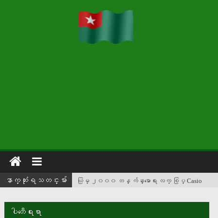
ေနာက္ဆံုးရသတင္းမ်ား
ယြမ္ ၂၀၀၀ တန္ က်န္းမာေရး လက္ စြပ္ Casio
မိတ္ဆက္
ႏိုင္ငံေတာ္သမၼတ ထိုင္းႏိုင္ငံသို႔ ေရာက္ရွိ
ပါတီေရးရာ