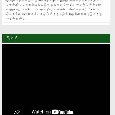
က္ေနတာျဖစ္တဲ့အတြက္ ကြၽန္ေတာ္တို႔လိုျပည္သူေတြ အားကိုးထိုက္တဲ့ပါတီႀကီးျဖ
စ္တာကို သိျမင္ၾကားသိရတဲ့အတြက္ ယံုၾကည္စိတ္နဲ႔ အခုလို ပါတီကိုဝင္ေ
ရာက္လာျခင္းျဖစ္ပါတယ္​။ မႏၲေလးတိုင္းေဒသႀကီး ပါတီ႐ံုးခန္းမ၌က်င္းပေသာ 
မႏၲေလးၿမိဳ႕ေပၚေလးၿမိဳ႕နယ္ ပါတီဝင္အဆုိျပဳလႊာစုေပါင္းေပးအပ္ပြဲအခမ္း
အနားကုိ ဇူလိုင္ …
သီချင်း