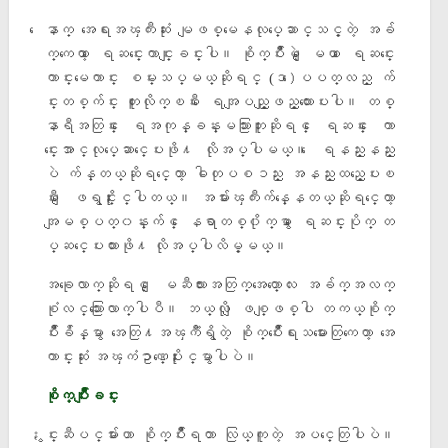
ေနာက္ အေရးအၾကီးဆံုး မျဖစ္မေနလုပ္ေဆာင္သင့္တဲ့ အခ်
က္ကေတာ့ ေရဆင္းေကာင္းျခင္းပါ။ စိုက္ပ်ိဳးမဲ့ ေျမဟာ ေရဆင္းေ
ကာင္းမေကာင္း စမ္းသပ္မယ္ဆုိရင္ (၁)ေပပတ္လည္ က်
င္းတစ္က်င္း တူးလိုက္ၿပီး ေရအျပည့္ျဖည့္ထားေပးပါ။ တစ္
နာရီအတြင္း ေရအကုန္ခန္းမသြားဘူးဆုိရင္ ေရဆင္း ေကာ
င္းေအာင္လုပ္ေဆာင္ေပးဖုိ႔ လုိအပ္ပါမယ္။ ေရနည္းနည္း
ပဲ က်န္တယ္ဆုိရင္ေတာ့ ဓါတုပစၥည္း အနည္းထည့္ေပးၿ
ပီး ေျဖရွင္းႏုိင္ပါတယ္။ အမ်ားၾကီးက်န္ေနတယ္ဆုိရင္ေတာ့
အျမစ္ပတ္၀န္းက်င္ ေနရာတစ္၀ုိက္မွာ ေရဆင္းပိုက္ တ
ပ္ဆင္ေပးထားဖုိ႔ လိုအပ္ပါလိမ့္မယ္။
အခုေလာက္ဆုိရင္ ေျမဆီလႊာအတြက္အေတာ္ေလး အခ်က္အလက္
စံုလင္သြားေလာက္ပါပီ။ ဘယ္လုိ ျဖစ္ျဖစ္ပါ တကယ္စိုက္
ပ်ိဳးခ်ိန္မွာ အေတြ႔အၾကံဳရိွတဲ့ စုိက္ပ်ိဳးေရးသမားေတြကေတာ့ အေ
ကာင္းဆံုး အၾကံဥာဏ္ေပးႏုိင္မွာပါပဲ။
စိုက္ပ်ိဳးျခင္း
ႏွင္းဆီပင္မ်ားဟာ စိုက္ပ်ိဳးရတာ လြယ္ကူတဲ့ အပင္ေတြပါပဲ။