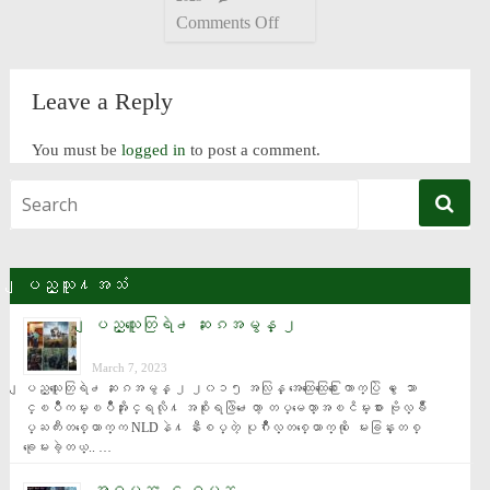
Comments Off
Leave a Reply
You must be
logged in
to post a comment.
ျပည္သူ႔အသံ
ျပည္သူေတြရဲ႕ ဆႏၵအမွန္ ၂
March 7, 2023
ျပည္သူေတြရဲ႕ ဆႏၵအမွန္ ၂ ၂၀၁၅ အလြန္ အေထြေထြေ႐ြးေကာက္ပြဲ မွ ေသာ
င္ၿပိဳကမ္းၿပိဳအႏိုင္ရလို႔ အစိုးရဖြဲ႕ေတာ့ တပ္မေတာ္အၿငိမ္းစား ဗိုလ္ခ်ဳ
ပ္ႀကီးတစ္ေယာက္က NLDနဲ႔ နီးစပ္တဲ့ ပုဂၢိဳလ္တစ္ေယာက္ကို ေမးခြန္းတစ္
ခုေမးခဲ့တယ္.. …