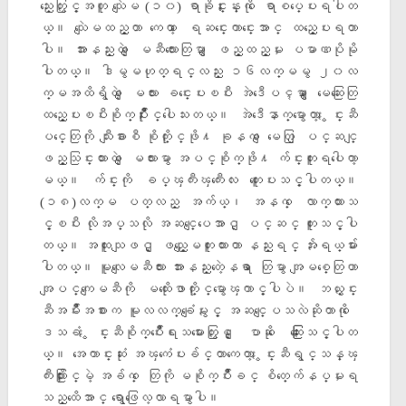
ည္းေတြႏွင့္အတူ သဲေျမ (၁၀) ရာခုိင္ႏႈန္းကို ေရာစပ္ေပးရပါတ
ယ္။ သဲေျမထည့္တာ ကေတာ့ ေရဆင္းေကာင္းေအာင္ ထည့္ေပးရတာ
ပါ။ အားနည္းတဲ့ ေျမဆီလႊာေတြမွာ ျဖည့္ထည့္မႈ ပမာဏပိုမို
ပါတယ္။ ဒါမွမဟုတ္ရင္လည္း ၁၆လက္မမွ ၂၀လ
က္မအထိရွိတဲ့ ေျမလႊာ ခင္းေပးၿပီး အဲဒီေပၚမွာ ေျမေဆြးေတြ
ထည့္ေပးၿပီးစုိက္ပ်ိဳးႏုိင္ပါေသးတယ္။ အဲဒီေနာက္မွာေတာ့ ႏွင္းဆီ
ပင္ေတြကို သီးျခားစီ စိုက္ႏိုင္ဖုိ႔ ခုနက ေျမေတြ ျပင္ဆင္ျ
ဖည့္သြင္းထားတဲ့ ေျမလႊာမွာ အပင္စုိက္ဖုိ႔ က်င္းတူးရပါေတာ့
မယ္။ က်င္းကို ခပ္ၾကီးၾကီးေလး တူးေပးသင့္ပါတယ္။
(၁၈)လက္မ ပတ္လည္ အက်ယ္၊ အနက္ ေလာက္ထားသ
င့္ၿပီး လုိအပ္သလုိ အဆင္ေျပေအာင္ ျပင္ဆင္ တူးသင့္ပါ
တယ္။ အထူးသျဖင့္ ျဖည့္ေျမတူးထားတာ နည္းရင္ အႏၲရယ္မ်ား
ပါတယ္။ မူလေျမဆီလႊာ အားနည္းတဲ့ေနရာ ေတြမွာ အျမစ္ေတြဟာ
အျပင္ကေျမဆီကို မထိုးေဖာက္ႏုိင္မွာေၾကာင့္ပါပဲ။ ဘယ္ႏွင္း
ဆီအမ်ိဳးအစားက မူလလက္ခံေျမႏွင့္ အဆင္ေျပသလဲဆုိတာကို ေ
ဒသခံ ႏွင္းဆီစိုက္ပ်ဳိးေရးသမားေတြႏွင့္ ေျပာဆုိ ေဆြးေႏြးသင့္ပါတ
ယ္။ အေကာင္းဆံုး အၾကံေပးခ်င္တာကေတာ့ ႏွင္းဆီရွင္သန္ၾ
ကီးထြားႏုိင္မဲ့ အခ်က္ ေတြကို မစုိက္ပ်ိဳးခင္ စိတ္ေက်နပ္မႈရ
သည္ထိေအာင္ ရွာေဖြေလ့လာရမွာပါ။