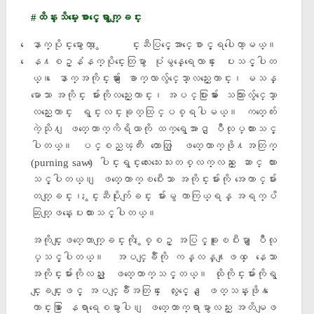
#‎
ထိန္းသိမ္းေစာင့္ေရွာက္ျခင္း
ေနာက္ပိုင္းမွာေတာ့ ႏွင္းဆီပြင့္ေအာင္ေစာင့္ရပါေတာ့မယ္။
ေန႔စဥ္နံနက္ပုိင္းေတြမွာ ပံုမွန္ေရေလာင္း ေပးသင့္ပါတ
ယ္။ ေနာက္အကိုင္းမ်ား ေျခာက္လာလွ်င္ေသာ္လည္းေကာင္း၊ မသန္
မာေသာ အကိုင္း မ်ားကိုလည္းေကာင္း၊ အပင္ပြားမ်ား ေသသြားလွ်င္ေသာ္
လည္းေကာင္း ရွင္းလင္းခုတ္ထြင္ပစ္ရပါမယ္။ ကတ္ေက်း
ကဲ့သို႔ ျဖတ္ေတာက္ကိရိယာကို ထက္ရွေအာင္ ျပဳလုပ္ထားသင့္
ပါတယ္။ ပင္စည္ၾကီး တာေတြ ျဖတ္ေတာက္ဖုိ႔အတြက္
(purning saw) ေပါင္းရွင္းလႊေသးေသးတစ္လက္လည္း ေဆာင္ ထား
သင့္ပါတယ္။ ျဖတ္ေတာက္ၿပီးေသာ အကိုင္းမ်ားကို အေကာင္မ်ား
တတ္ျခင္း၊ ႏွင္းဆီပိုးက်ျခင္း မ်ားမွ ကာကြယ္ရန္ အရက္ပ်ံ
ဆြတ္ျဖန္းေပးထားသင့္ပါတယ္။
အကိုင္းျဖတ္ေတာက္ျခင္းကို ႏွစ္စဥ္ အပြင့္ခူးၿပီးမွာ ျပဳလု
ပ္သင့္ပါတယ္။ အပင္ျခံဳကို ကန္လန္႔ျဖတ္ ေနေသာ
အကိုင္းမ်ားကိုလည္း ျဖတ္ေတာက္သင့္တယ္။ ထုိကိုင္းမ်ားကိုရွ
င္းျခင္းျဖင့္ အပင္ျခံဳအတြင္း ေလႏွင့္ေန ျဖတ္သန္းဖုိ႔ ေ
ကာင္းစြာ ေနရာရေစမွာပါ။ ျဖတ္ေတာက္ရာမွာလည္း အတိမျဖ