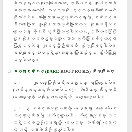
အဲအနည္းငယ္ရႈပ္ေထြးေစတာက ႏွင္းဆီပင္ရဲ့ ဖူးပြင့္လာမဲ့
အကိုင္းအခက္ေတြ ဘယ္ဘက္ကို ရွင္သန္ၾကီးထြားေစမလဲ
ဆုိတာပါပဲ။ မ်ားစြာေသာနာမည္ၾကီးထင္ရွားတဲ့ ႏွင္းဆီပင္အ
မ်ိဳးအစားေတြဟာ သူတုိ႔ဘာသာၾကီးထြားတာထက္ တျခားအမွီတစ္
ခုေပၚမွာ မွီၿပီး ၾကီးထြားတတ္ပါတယ္။ ႏွင္းဆီပင္ေတြကို
သူ႔တုိ႔ပင္စည္မွာပဲသူ႔ဘာသာ ၾကီးထြားေစခ်င္ယင္ေတာ့
ကြင္းျပင္ထဲမွာ အျမင့္ညီညီထားၿပီး စုိက္ပ်ိဳးျခင္းပါပဲ။
အမ်ားအားျဖင့္ အပင္ရဲ့ အေျခမွာေတာ့ ဆြဲေဆာင္ႏုိင္မႈ ေလွ်ာ့က်သြားမွာျ
ဖစ္ပါတယ္။
‪ျမစ္ပြားႏွင္းဆီ္ပင္ (BARE
-ROOT ROSES) စုိက္ပ်ိဳးျခင္း
၁။ အျမစ္ေတြကိုနာရီအနည္းငယ္ ေရဆြတ္ေပးပါ။
(အခ်ိန္အၾကာၾကီးမထားပါနဲ႔)။ အဲဒီေနာက္ က်ိဳးပဲ့ၿပီး
မေကာင္းေတာ့တဲ့ အကိုင္းအလတ္ေတြကို ျဖတ္ေတာက္ေပးပါ။
၂။ ေျမခင္းအလွလုပ္ထားတဲ့ ေျမေနရာမွာ ျဖစ္ေနပါေစ
သင့္ေတာ္ၾကီးမားတဲ့ ေျမက်င္းတူးေပးပါ။ က်င္းေအာက္ေျခမွာ အပ
င္ရဲ့ပင္စည္ကိုင္းေနရာကို ေျမေပၚမွာ ေသခ်ာထား ႏုိင္ေလာက္
တဲ့ အထိ ေျမစာခဲမ်ားကို စုပံုေပးပါ။