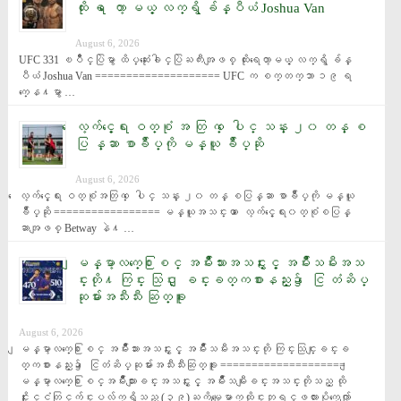
ထိုး ရ ေတာ့ မယ့္ လက္ရွိ ခ်န္ပီယံ ‌Joshua Van
August 6, 2026
UFC 331 ၿပိဳင္ပြဲမွာ ထိပ္ဆုံးေခါင္ပြဲႀကီးအျဖစ္ ထိုးရေတာ့မယ့္ လက္ရွိ ခ်န္
ပီယံ ‌Joshua Van ==================== UFC က စက္တက္ဘာ ၁၉ ရ
က္ေန႔မွာ …
ေလ့က်င့္ေရး ဝတ္စုံ အ တြ က္ ေပါင္ သန္း ၂၀ တန္ စ
ပြ န္ဆာ စာခ်ဳပ္ကို မန္ယူ ခ်ဳပ္ဆို
August 6, 2026
ေလ့က်င့္ေရး ဝတ္စုံအတြက္ ေပါင္ သန္း ၂၀ တန္ စပြန္ဆာ စာခ်ဳပ္ကို မန္ယူ 
ခ်ဳပ္ဆို ================= မန္ယူအသင္းဟာ ေလ့က်င့္ေရး၀တ္စုံစပြန္
ဆာအျဖစ္ Betway နဲ႔ …
ျမန္မာ့လက္ေ႐ြးစင္ အမ်ိဳးသားအသင္းႏွင့္ အမ်ိဳးသမီးအသ
င္းတို႔ ကြင္း သြင္း ျခင္းခတ္ကစားနည္း၌ ေငြ တံဆိပ္
ဆုမ်ားအသီးသီး ဆြတ္ခူး
August 6, 2026
ျမန္မာ့လက္ေ႐ြးစင္ အမ်ိဳးသားအသင္းႏွင့္ အမ်ိဳးသမီးအသင္းတို ကြင္းသြင္းျခင္းခ
တ္ကစားနည္း၌ ေငြတံဆိပ္ဆုမ်ားအသီးသီးဆြတ္ခူး ==================== ျ
မန္မာ့လက္ေ႐ြးစင္အမ်ိဳးသားျခင္းအသင္းႏွင့္ အမ်ိဳးသမီးျခင္းအသင္းတိုသည္ ထို
င္းႏိုင္ငံတြင္က်င္းပလ်က္ရွိသည့္ (၃၉)ႀကိမ္ေျမာက္ထိုင္းဘုရင့္ဖလားပိုက္ေက်ာ္ျ