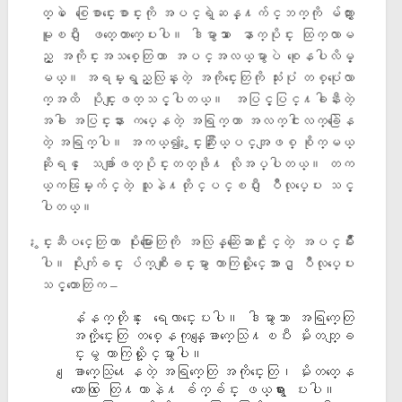
တ္ပဲ ေစြေစာင္းေစာင္းကို အပင္ရဲ့ဆန္႔က်င္ဘက္ကို မ်က္ႏွာ
မူၿပီး ျဖတ္ေတာက္ေပးပါ။ ဒါမွာသာ ေနာက္ပိုင္း ထြက္လာမ
ည့္ အကိုင္းအသစ္ေတြဟာ အပင္အလယ္မွာပဲ စုေနပါလိမ့္
မယ္။ အရမ္းရွည္လြန္းတဲ့ အကိုင္းေတြကို သံုးပံု တစ္ပံုေလာ
က္အထိ ပိုင္းျဖတ္သင့္ပါတယ္။ အပြင့္ပြင္႔ခါနီးတဲ့
အခါ အပြင္းနား ကပ္ေနတဲ့ အရြက္ဟာ အလက္ငါးလက္ခြဲေန
တဲ့ အရြက္ပါ။ အကယ္၍ ႏွင္းဆီႏြယ္ပင္အျဖစ္ စုိက္မယ္
ဆုိရင္ ေသခ်ာျဖတ္ပိုင္းတတ္ဖုိ႔ လုိအပ္ပါတယ္။ တက
ယ္ကၽြမ္းက်င္တဲ့ သူနဲ႔တုိင္ပင္ၿပီး ျပဳလုပ္ေပး သင့္
ပါတယ္။
ႏွင္းဆီပင္ေတြဟာ ပိုးမြားေတြကို အလြန္ဆြဲေဆာင္ႏုိင္တဲ့ အပင္မ်ိဳး
ပါ။ ပိုးက်ျခင္း ပ်က္စီးျခင္းမွာ ကာကြယ္ႏုိင္ေအာင္ ျပဳလုပ္ေပး
သင့္တာေတြက –
နံနက္တုိင္း ေရေလာင္းေပးပါ။ ဒါမွာသာ အရြက္ေတြ
အကို္င္းေတြ တစ္ေနကုန္ေျခာက္ေသြ႔ၿပီး မိႈတတ္ျခ
င္းမွ ကာကြယ္ႏုိင္မွာပါ။
ေျခာက္ေသြ႔ေနတဲ့ အရြက္ေတြ အကိုင္းေတြ၊ မိႈတတ္ေန
တာေတြ ေတြ႔တာနဲ႔ ခ်က္ခ်င္း ဖယ္ရွား ေပးပါ။