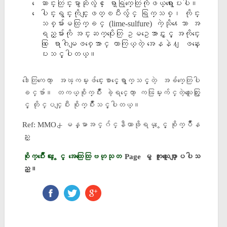
ေဆာင္းတြင္းမွာဆုိလွ်င္ ေရာ္ရြက္ေတြကိုဖယ္ရွားေပးပါ။
ေပါင္းရွင္းကိုင္းျဖတ္ၿပီးလွ်င္ ရြက္သစ္၊ ကိုင္း
သစ္မ်ားမထြက္ခင္ (lime-sulfure) ကဲ့သုိ႔ေသာ အ
ရည္မ်ားကို အင္းဆက္ပိုးေတြ ဥမဥေအာင္ႏွင့္ အကိုင္းေ
တြ ေရာဂါမျဖစ္ေအာင္ ကာကြယ္တဲ့ အေနနဲ႔ ျဖန္းေ
ပးသင့္ပါတယ္။
ဒါေတြကေတာ့ အၾကမ္းဖ်င္းေစာင့္ေရွာက္သင့္တဲ့ အခ်က္ေတြပါ
ခင္ဗ်ာ။ တကယ္စိုက္ပ်ိဳး ခဲ့ရင္ေတာ့ ကၽြမ္းက်င္တဲ့သူေတြႏွ
င့္ တုိင္ပင္ျပီး စိုက္ပ်ိဳးသင့္ပါတယ္။
Ref: MMO – ျမန္မာအင္ဂ်င္နီယာဖိုရမ္ ႏွင့္ စိုက္ပ်ိဳန
ည္း
စိုက္ပ်ိဳးေရး ႏွင့္ အေထြေထြဗဟုသုတ
Page မွ ကူးယူေဖာ္ျပပါသ
ည္။