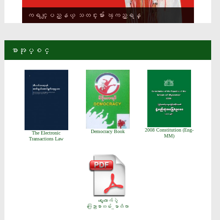
ခ်င္းျပည္နယ္ သတင္းမ်ား ၾကည့္ရန္
စာအုပ္စင္
2008 Constitution (Eng-
Democracy Book
The Electronic
MM)
Transactions Law
ရွေးကောက်ပွဲ
ကြေညာစာတမ်း_မာတိကာ