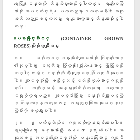
ရေငြ႔ျပန္တာကို ထိန္းသိမ္းထားေပးႏုိင္ပါတယ္။ ေရညႈိေျမေဆြး
မ်ားကို အပင္က်င္းရဲ႕ ပတ္လည္မွာ ၁လက္မနီးပါး အထူ
အထိ ထည့္ေပးျခင္းကလည္း ေရ မေျခာက္ေအာင္ ထိန္းထားေပးႏုိင္ပါ
တယ္။
‪#‎ပန္းအုိးႏွင္းဆီပင္
(CONTAINER- GROWN
ROSES)ကိုစိုက္ပ်ိဳးျခင္း
၁။ မစိုက္ခင္ ပန္းအုိးထဲကေျမမ်ားကို စြတ္စိုေအာင္
၏လုပ္ပါ။ ေျမၾကီးမွာ စြတ္စုိ(ေပ်ာ့ျပဲေနေအာင္ ရြဲရြဲမစို
သင့္ပါ) လာလွ်င္ ပန္းအုိးကို လွီးထုတ္ျခင္း ခဲြျခင္းျပဳလုပ္ေပး
ပါ။ အျမစ္အံုကို ျဖစ္ႏုိင္သမွ် မထိခုိက္မိေအာင္ဂရုစို
က္ပါ။ တတ္ႏုိင္သမွ် အနည္းဆံုးထိခုိက္မႈသာ ျဖစ္ေအာင္
ဂရုစိုက္ရမည္။ အျမစ္မ်ားစြာမွာ ပန္းအုိးမ်က္ႏွာျပင္တြ
င္ တြယ္ကပ္ေနတတ္သျဖင့္ ျဖည္းညွင္းစြာသာ အျမစ္ ရႈပ္ေ
ထြးမ်ားကို ဖယ္ရွားေပးပါ။
၂။ ေျမက်င္းထဲသို႔ ဂရုတစုိက္ေနရာခ်ထားေပးပါ။
ရႈပ္ေထြးေနေသာ ျမစ္မႊာမ်ားကို ျဖန္႔ကာ ေနရာ ခ်ေပးပါ။ အ
ထူးသျဖင့္ အပင္၏အျမစ္အံုကို ျပန္မေထြးေအာင္ ဂရုျပဳ