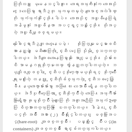
တြကိုလည္း ေမ့မေနသင့္ပါဘူး။ အေရးအၾကီးဆံုးက အေအးပို
င္းေဒသေတြမွာ ရာသီဥတု ၾကမ္းတမ္းတဲ့ အေျပာင္းအလဲဒါဏ္
ကို ၾကံၾကံခံႏိုင္ဖုိ႔ပါပဲ။ အေအးပိုင္း အပူခ်ိန္ေတြရဲ့
အနိမ့္ဆံုး အပူခ်ိန္ဟာ အပင္ရွင္သန္ႏုိင္ဖုိ႔ လုိအပ္
တဲ့ အပူခ်ိန္ျဖစ္ရမယ္။
မုိးေခါင္ရာသီဥတုျဖစ္ေနေပမဲ့၊ စုိစြတ္မႈျမင့္မားၿပီး
အားနည္းတဲ့ ေျမဆီလႊာေတြကို ႏွင္းဆီပင္ေတြ ပိုမုိ ႏွစ္သက္တတ္
ပါတယ္။ အဲဒီအေျခအေနေတြမွာဆုိ ေအာင္ျမင္ဖုိ႔ ပိုမ်ားၿ
ပီး သာမန္ဂရုစိုက္မႈထက္ ေလွ်ာ့နည္းတတ္ပါတယ္တဲ့။ ဘ
ယ္လုိျဖစ္ျဖစ္ပါ ႏွင္းဆီပင္စုိက္ေတာ့မယ္ဆုိရင္ စိုက္ပ်ိဳးေ
ရးျမတ္ႏုိးတဲ့ တနည္း ႏွင္းဆီကိုခ်စ္ၾကတဲ့ ႏွင္းဆီသခင္ေတြ ျ
မိဳ႔နယ္အေတာ္မ်ားမ်ားမွာ အဖြဲ႔ေလး သေဘာမ်ိဳး ရွိေန တတ္ပါတ
ယ္။ အဲဒီပုဂိၢဳလ္ေတြဟာ ႏွင္းဆီစိုက္ပ်ိဳးတဲ့ အေတြ႔အၾကံဳမ်ား
စြာရွိေတာ့ ခုမွစိုက္ပ်ိဳးမဲ့သူေတြ ကို အကူအညီေတြ အၾကံဥာဏ္ေ
တြ စိတ္အားတတ္ၾကြစြာ ေပးတတ္ပါတယ္။ ဒါနဲ႔ ႏွင္းဆီ
ပင္ကို အမ်ိဳး အစား (၂) မ်ိဳးရႏိုင္ပါတယ္။ ျမစ္ပြားအပ
င္(bare-root) အျဖစ္တစ္မ်ိဳး၊ ပန္းအုိးႏွင့္ ပ်ိဳးပင္(in
containers) အျဖစ္တစ္မ်ိဳး ေရာင္းခ်တတ္ၾကပါတယ္။