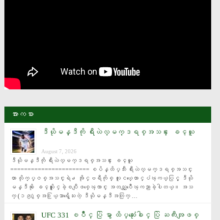
အားကစား
ဒီယိုမန္ဒီကို ရီးယဲလ္မက္ဒရစ္အသင္း ေခၚယူ
August 7, 2026
ဒီယိုမန္ဒီကို ရီးယဲလ္မက္ဒရစ္အသင္း ေခၚယူ 
======================= စပိန္ထိပ္သီး ရီးယဲလ္မက္ဒရစ္အသင္း
ဟာ လိုက္ပ္ဇစ္အသင္းရဲ႕ အိုင္ဗရီကိုစ္ လူငယ္ေတာင္ပံၾကယ္ပြင့္ ဒီယို
မန္ဒီကို ေခၚယူႏိုင္ခဲ့ၿပီျဖစ္ေၾကာင္း အတည္ျပဳေၾကညာခဲ့ပါတယ္။ အသ
က္ (၁၉)ႏွစ္အ႐ြယ္သာရွိေသးတဲ့ ဒီယိုမန္ဒီအတြက္ …
UFC 331 ၿပိဳင္ ပြဲ မွာ ထိပ္ဆုံးေခါင္ ပြဲ ႀကီးအျဖစ္