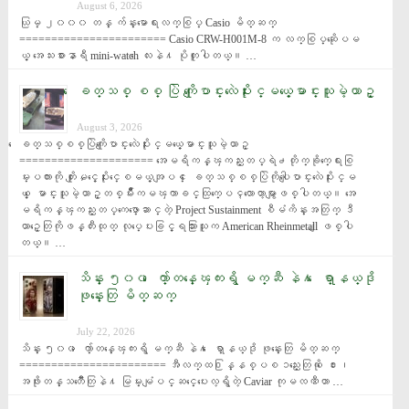
August 6, 2026
ယြမ္ ၂၀၀၀ တန္ က်န္းမာေရးလက္စြပ္ Casio မိတ္ဆက္ 
======================= Casio CRW-H001M-8 က လက္စြပ္ဆိုေပမ
ယ့္ အေသးစားနာရီ mini-watch ေလးနဲ႔ ပိုတူပါတယ္။ …
ေခတ္သစ္ စစ္ ပြဲ ကိုေျပာင္းလဲေပးႏိုင္မယ့္ေမာင္းသူမဲ့ယာဥ္
August 3, 2026
ေခတ္သစ္စစ္ပြဲကိုေျပာင္းလဲေပးႏိုင္မယ့္ေမာင္းသူမဲ့ယာဥ္ 
===================== အေမရိကန္ၾကည္းတပ္ရဲ႕တိုက္ခိုက္ေရးစြ
မ္းပကားကို တိုးျမႇင့္ေပးႏိုင္ေစမယ့္အျပင္ ေခတ္သစ္စစ္ပြဲကိုပါေျပာင္းလဲေပးႏိုင္မ
ယ့္ ေမာင္းသူမဲ့ယာဥ္တစ္မ်ိဳးကမၾကာခင္ထြက္ေပၚလာေတာ့မွာျဖစ္ပါတယ္။ အေ
မရိကန္ၾကည္းတပ္ကေဖာ္ေဆာင္တဲ့ Project Sustainment စီမံကိန္းအတြက္ ဒီ
ယာဥ္ေတြကိုဖန္တီးထုတ္ လုပ္ေပးခြင့္ရသြားသူက American Rheinmetall ျဖစ္ပါ
တယ္။ …
သိန္း ၅၀၀ ေက်ာ္တန္ေၾကးရွိ မက္ဆီ နဲ႔ ေရာ္နယ္ဒို
ဖုန္းေတြ မိတ္ဆက္
July 22, 2026
သိန္း ၅၀၀ ေက်ာ္တန္ေၾကးရွိ မက္ဆီ နဲ႔ ေရာ္နယ္ဒို ဖုန္းေတြ မိတ္ဆက္ 
======================= အီလက္ထ႐ြန္နစ္ပစၥည္းေတြကို ေ႐ႊ၊ 
အဖိုးတန္သတၱဳေတြနဲ႔ မြမ္းမံျပင္ဆင္ေပးေလ့ရွိတဲ့ Caviar ကုမၸဏီဟာ …