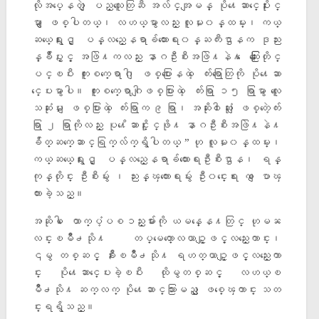
လုိအပ္ေနတဲ့ ျပည္သူေတြဆီ အလ်င္အျမန္ ပုိ႔ေဆာင္ေပးႏုိင္
မွာ ျဖစ္ပါတယ္၊ လဟယ္မွာလည္း လူမႈ၀န္ထမ္း၊ ကယ္
ဆယ္ေရးႏွင့္ ျပန္လည္ေနရာခ်ထားေရး၀န္ႀကီးဌာနက ဒုညႊ
န္ခ်ဳပ္ႏွင့္ အဖဲြ႔ကလည္း နာဂဦးစီးအဖဲြ႔နဲ႔ ေဆြးေႏြးတုိင္
ပင္ၿပီး ကူးစက္ေရာဂါ ျဖစ္ပြားေနတဲ့ ေက်းရြာေတြကုိ ပုိ႔ေဆာ
င္ေပးမွာပါ။ ကူးစက္ေရာဂါျဖစ္ပြားတဲ့ ေက်းရြာ ၁၅ ရြာမွာ လူေ
သဆံုးမႈ ျဖစ္ပြားတဲ့ ေက်းရြာက ၉ ရြာ၊ အဆုိး၀ါးဆံုး ျဖစ္တဲ့ေက်း
ရြာ ၂ ရြာကုိလည္း ပု႔ိေဆာင္ႏုိင္ဖုိ႔ နာဂဦးစီးအဖဲြ႔နဲ႔
ခ်ိတ္ဆက္ေဆာင္ရြက္လ်က္ရွိပါတယ္ ” ဟု လူမႈ၀န္ထမ္း၊
ကယ္ဆယ္ေရးႏွင့္ ျပန္လည္ေနရာခ်ထားေရးဦးစီးဌာန၊ ရန္
ကုန္တုိင္း ဦးစီးမွဴး ၊ ညႊန္ၾကားေရးမွဴး ဦး၀င္းေရႊ က ေျပာၾ
ကားခဲ့သည္။
အဆုိပါ ေထာက္ပံ့ပစၥည္းမ်ားကုိ ယမန္ေန႔တြင္ ဟုမၼ
လင္းၿမိဳ႕သုိ႔ တပ္မေတာ္ေလယာဥ္ျဖင့္လည္းေကာင္း၊
၎မွ တစ္ဆင့္ ခႏၲီးၿမိဳ႕သုိ႔ ရဟတ္ယာဥ္ျဖင့္လည္းေကာ
င္း ပုိ႔ေဆာင္ေပးခဲ့ၿပီး ထုိမွတစ္ဆင့္ လဟယ္ၿ
မိဳ႕သုိ႔ ဆက္လက္ ပုိ႔ေဆာင္သြားမည္ ျဖစ္ေၾကာင္း သတ
င္းရရွိသည္။