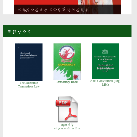
ကရင္ျပည္နယ္ သတင္းမ်ား ၾကည့္ရန္
စာအုပ္စင္
2008 Constitution (Eng-
Democracy Book
The Electronic
MM)
Transactions Law
ရွေးကောက်ပွဲ
ကြေညာစာတမ်း_မာတိကာ