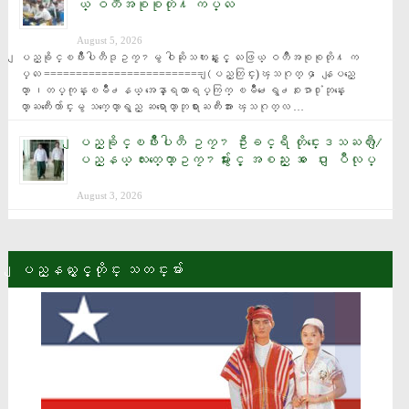
ယ္ ဝတၳဳအစုစုတို႔ ကပ္လႉ
August 5, 2026
ျပည္ခိုင္ၿဖိဳးပါတီဒုဥကၠ႒မွ ဝါဆိုသကၤန္းႏွင့္ လႉဖြယ္ ဝတၳဳအစုစုတို႔ က
ပ္လႉ ========================= (ျပည္တြင္း)ၾသဂုတ္ ၄ ေနျပည္ေ
တာ္ ၊တပ္ကုန္းၿမိဳ႕နယ္ အေနာ္ရထာရပ္ကြက္ ၿမိဳ႕ေရွ႕စႏၵာ႐ုံဘုန္းေ
တာ္ႀကီးေက်ာင္းမွ သက္ေတာ္ရွည္ ဆရာေတာ္ဘုရားႀကီးအား ၾသဂုတ္လ …
ျပည္ခိုင္ၿဖိဳးပါတီ ဥကၠ႒ ဦးခင္ရီ တိုင္းေဒသႀကီး/ျ
ပည္နယ္ လႊတ္ေတာ္ဥကၠ႒မ်ားႏွင့္ အစည္း အ ေဝး ျပဳလုပ္
August 3, 2026
ျပည္နယ္ႏွင့္တိုင္း သတင္းမ်ား