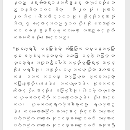
န္လည္ ေနရာခ်ထားေရး၀န္ႀကီးဌာနမွ ေထာက္ပံ့ေပးပုိ႔သ
ည့္ ဆန္အိတ္ ၁၀၄ အိတ္ ၊ ဆီ ၂၀ ပံုး ၊ ကုလားပဲ
၂၀ အိတ္ ၊ ငါးေသတၱာ ၃၃၀၀ ဘူး ၊ အုိင္အုိဒင္းဆား သံုး
အိတ္ ႏွင့္ ျခင္ေထာင္အထည္ ၅၀၀ တို႔ကုိ မဂၤလာဒံုေလ
တပ္ စခန္း ဌာနခ်ဳပ္မွ တပ္မေတာ္ ေလယာဥ္ျဖင့္ ဒုတိ
ယအႀကိမ္ ပုိ႔ေဆာင္ေပးသည္။
“ကူးစက္ေရာဂါ ျဖစ္ပြားခဲ့တဲ့ ေက်းရြာေတြက လမ္းပန္းဆက္သြ
ယ္မႈ ခက္ခဲၾကမ္းတမ္းတဲ့ ေဒသေတြ ျဖစ္တဲ့ အတြက္ တ
ပ္မေတာ္ရဲ႕ အကူအညီမပါဘဲ ဘယ္လုိမွ သြားေရာက္ ေထာက္ပ့ံ
လုိ႔မရပါဘူး၊ အခုပုိ႔မယ့္ လဟယ္ ဆုိတာ နာဂေတာင္
တန္း ေဒသက လမ္းပန္း ဆက္သြယ္မႈ ၾကမ္းတမ္းေတာ့
ကၽြန္ေတာ္တို႔အေနနဲ႔ လဟယ္မေျပာနဲ႔ ဟုမၼလင္း
ထိေတာင္ ပုိ႔ေဆာင္ဖုိ႔ မလြယ္ပါဘူး၊ ဒါေပမဲ့ တပ္မေတာ္
က ဟုမၼလင္းထိကုိ တပ္မေတာ္ေလယာဥ္နဲ႔ ပုိ႔ေဆာင္ေပး
တယ္၊ ဟုမၼလင္းေရာက္တဲ့အခါမွာလည္း ရဟတ္ယာဥ္
နဲ႔ တပ္မေတာ္သားေတြက အသင့္ေစာင့္ ဆိုင္းၿပီး သယ္ေဆာင္ေ
ပးတဲ့အတြက္ အေတာ္ေလး လုပ္ငန္းအဆင္ေျပၿပီး သယ္ေဆာင္ေ
ပးတဲ့အတြက္ အေတာ္ေလး လုပ္ငန္းအဆင္ေျပၿပီး အကူအညီ