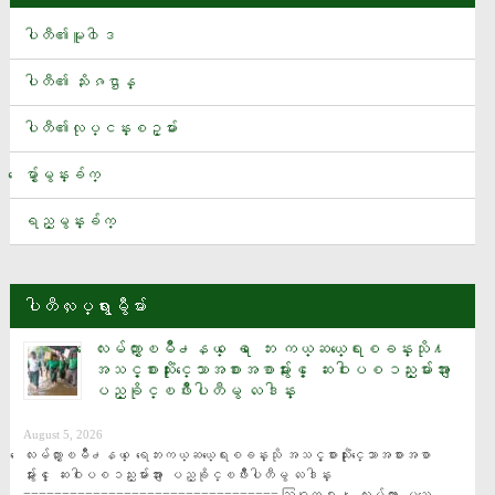
UFC 331 ၿပိဳင္ ပြဲ မွာ ထိပ္ဆုံးေခါင္ ပြဲ ႀကီးအျဖစ္ ထိုး ရ ေတာ့ မယ့္ လက္ရွိ
ပါတီ၏မူ၀ါဒ
ခ်န္ပီယံ ‌Joshua Van
ယြမ္ ၂၀၀၀ တန္ က်န္းမာေရး လက္ စြပ္ Casio မိတ္ဆက္
ပါတီ၏ သႏိၷဌာန္
ႏိုင္ငံေတာ္သမၼတ ထိုင္းႏိုင္ငံသို႔ ေရာက္ရွိ
ပါတီ၏လုပ္ငန္းစဥ္မ်ား
ေလ့က်င့္ေရး ဝတ္စုံ အ တြ က္ ေပါင္ သန္း ၂၀ တန္ စ ပြ န္ဆာ စာခ်ဳပ္ကို မ
န္ယူ ခ်ဳပ္ဆို
ေမွ်ာ္မွန္းခ်က္
ျမန္မာ့လက္ေ႐ြးစင္ အမ်ိဳးသားအသင္းႏွင့္ အမ်ိဳးသမီးအသင္းတို႔ ကြင္း သြင္း ျခ
ရည္မွန္းခ်က္
င္းခတ္ကစားနည္း၌ ေငြ တံဆိပ္ဆုမ်ားအသီးသီး ဆြတ္ခူး
ေလးမ်က္ႏွာၿမိဳ႕နယ္ ေရ ေဘး ကယ္ဆယ္ေရးစခန္းသို႔ အသင့္စားသုံးႏိုင္ေသာအစား
အစာမ်ားႏွင့္ ေဆးဝါးပစၥည္းမ်ားအား ျပည္ခိုင္ၿဖိဳးပါတီမွ လႉဒါန္း
ပါတီလႈပ္ရွားမွဳမ်ား
ေရႀကီးနစ္ျမဳပ္မႈဒဏ္ခံရသည့္ ေက်း႐ြာမ်ားရွိ ျပည္သူမ်ားအား ျပည္ခိုင္ၿဖိဳး
ေလးမ်က္ႏွာၿမိဳ႕နယ္ ေရ ေဘး ကယ္ဆယ္ေရးစခန္းသို႔
ပါတီက ကူညီေထာက္ပံ့
အသင့္စားသုံးႏိုင္ေသာအစားအစာမ်ားႏွင့္ ေဆးဝါးပစၥည္းမ်ားအား ျ
ဒီယိုမန္ဒီကို ရီးယဲလ္မက္ဒရစ္အသင္း ေခၚယူ
ပည္ခိုင္ၿဖိဳးပါတီမွ လႉဒါန္း
August 5, 2026
ေလးမ်က္ႏွာၿမိဳ႕နယ္ ေရေဘးကယ္ဆယ္ေရးစခန္းသို အသင့္စားသုံးႏိုင္ေသာအစားအစာ
မ်ားႏွင့္ ေဆးဝါးပစၥည္းမ်ားအား ျပည္ခိုင္ၿဖိဳးပါတီမွ လႉဒါန္း 