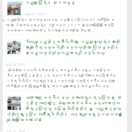
ျပည္သူေတြရဲ႕ ဆႏၵအမွန္
March 3, 2023
ျပည္သူေတြရဲ႕ ဆႏၵအမွန္ ယေန႔ ျမန္မာႏိုင္ငံတြင္ ယေန႔ ႀကဳံေတြ႕ေန
ရေသာ ျပႆနာအရပ္ရပ္ရဲ႕ ဇစ္ျမစ္က ၂၀၂၀ ခုႏွစ္ အေထြေထြေ႐ြးေကာက္ပြဲ 
မဲသမာမႈ။ ဘယ္ေလာက္ေတာင္ မဲသမာမႈျဖစ္လဲဆိုေတာ့ သိပ္ေတာ့ …
ဒီကေန့ျပည္ခုိင္ၿဖိဳးပါတီဟာ ျပည္သူလူထုရဲ႔အားကိုး
အားထားျပဳရမယ္႕ပါတီျဖစ္တယ္ဆိုတာ ကြၽန္မတို႔
နားလည္လက္ခံယုံၾကည္လာၿပီျဖစ္ပါတယ္
July 26, 2018
  မႏၲေလးတိုင္းေဒသႀကီး မိတီၴလာခ႐ိုင္ သာစည္ၿမိဳ႕နယ္ႏွင့္ ဝမ္းတြင္းၿ
မိဳ႕နယ္မ်ားတြင္ ဇူလိုင္ ၂၅ ရက္က ပါတီဝင္အဆိုျပဳလႊာေပးအပ္ပြဲမ်ားက်င္း
ပခဲ့ရာ ပါတီသို႔ဝင္ေရာက္ျခင္းႏွင့္ပတ္သက္၍ ဝမ္းတြင္းၿမိဳ႕နယ္ ဘုရားျ
ဖဴေက်းရြာအုပ္စု ရြာရွည္ေက်းရြာမွ ေမာင္စည္သူေအာင္ႏွင့္ သာစည္ၿမိဳ႕နယ္ …
မဟာေအာင္ေျမၿမိဳ႕နယ္ မဟာအေရွ႕ရပ္ကြက္မွ ေမာ
င္စုိင္းထက္ေက်ာ္ႏွင့္ ခ်မ္းေအးသာစံၿမိဳ႕နယ္ ကံေကာက္ႀ
ကီးရပ္ကြက္မွ မယြန္းမီမီေဇာ္တုိ႔မွ ျပည္ေထာင္စုၾ
ကံ့ခုိင္ေရးႏွင့္ဖြံ႕ၿဖိဳးေရးပါတီသုိ႔ ဝင္ေရာက္ျခင္းႏွင့္ပတ္သက္၍ ​ေျ
ပာျကားသြား​ေသာစကားသံမ်ား
July 26, 2018