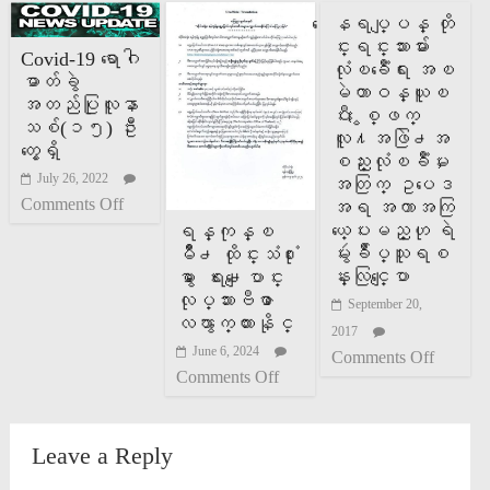
ေနရပ္ျပန္ တို
င္းရင္းသားမ်ား
Covid-19 ရောဂါ
လံုၿခံဳေရး အၿ
ဓာတ်ခွဲ
မဲတာဝန္ယူၿ
အတည်ပြုလူနာ
ပီး ႏွစ္ဖက္
သစ်(၁၅) ဦး
လူ႔အဖြဲ႕အ
တွေ့ရှိ
စည္းလံုၿခံဳမႈ
July 26, 2022
အတြက္ ဥပေဒ
Comments Off
အရ အကာအကြ
ယ္ေပးမည္ဟု ရဲ
ရန္ကုန္ၿ
မွဴးခ်ဳပ္သူရစ
မိဳ႕ ထိုင္းသံ႐ုံး
န္းလြင္ေျပာ
မွာ ေရႊ႕ေျပာင္း
လုပ္သားဗီဇာ ေ
September 20,
လၽွာက္ထားနိုင္
2017
June 6, 2024
Comments Off
Comments Off
Leave a Reply