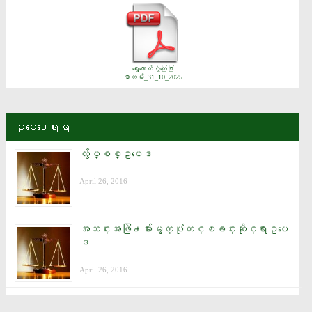
ရွေးကောက်ပွဲကြေငြာ
စာတမ်း_31_10_2025
ဥပေဒေရးရာ
လွ်ပ္စစ္ဥပေဒ
April 26, 2016
အသင္းအဖြဲ႕မ်ားမွတ္ပုံတင္ၿခင္းဆိုင္ရာဥပေ
ဒ
April 26, 2016