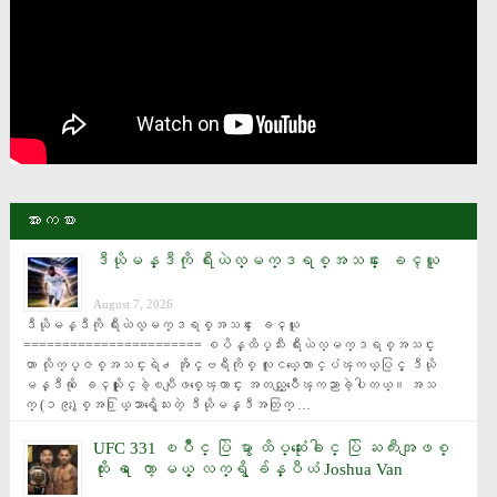
အားကစား
ဒီယိုမန္ဒီကို ရီးယဲလ္မက္ဒရစ္အသင္း ေခၚယူ
August 7, 2026
ဒီယိုမန္ဒီကို ရီးယဲလ္မက္ဒရစ္အသင္း ေခၚယူ 
======================= စပိန္ထိပ္သီး ရီးယဲလ္မက္ဒရစ္အသင္း
ဟာ လိုက္ပ္ဇစ္အသင္းရဲ႕ အိုင္ဗရီကိုစ္ လူငယ္ေတာင္ပံၾကယ္ပြင့္ ဒီယို
မန္ဒီကို ေခၚယူႏိုင္ခဲ့ၿပီျဖစ္ေၾကာင္း အတည္ျပဳေၾကညာခဲ့ပါတယ္။ အသ
က္ (၁၉)ႏွစ္အ႐ြယ္သာရွိေသးတဲ့ ဒီယိုမန္ဒီအတြက္ …
UFC 331 ၿပိဳင္ ပြဲ မွာ ထိပ္ဆုံးေခါင္ ပြဲ ႀကီးအျဖစ္
ထိုး ရ ေတာ့ မယ့္ လက္ရွိ ခ်န္ပီယံ ‌Joshua Van