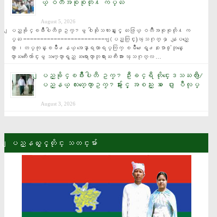
ယ္ ဝတၳဳအစုစုတို႔ ကပ္လႉ
August 5, 2026
ျပည္ခိုင္ၿဖိဳးပါတီဒုဥကၠ႒မွ ဝါဆိုသကၤန္းႏွင့္ လႉဖြယ္ ဝတၳဳအစုစုတို႔ က
ပ္လႉ ========================= (ျပည္တြင္း)ၾသဂုတ္ ၄ ေနျပည္ေ
တာ္ ၊တပ္ကုန္းၿမိဳ႕နယ္ အေနာ္ရထာရပ္ကြက္ ၿမိဳ႕ေရွ႕စႏၵာ႐ုံဘုန္းေ
တာ္ႀကီးေက်ာင္းမွ သက္ေတာ္ရွည္ ဆရာေတာ္ဘုရားႀကီးအား ၾသဂုတ္လ …
ျပည္ခိုင္ၿဖိဳးပါတီ ဥကၠ႒ ဦးခင္ရီ တိုင္းေဒသႀကီး/ျ
ပည္နယ္ လႊတ္ေတာ္ဥကၠ႒မ်ားႏွင့္ အစည္း အ ေဝး ျပဳလုပ္
August 3, 2026
ျပည္နယ္ႏွင့္တိုင္း သတင္းမ်ား