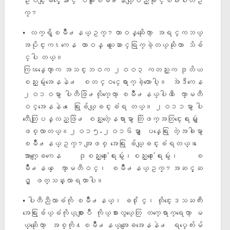
ဦးဝင္းျမင့္ေအာင္ ပဲခူးၿမိဳ႕နယ္ျပည္ခုိင္ၿဖိဳးပါတီဥ
ကၠ႒
• လက္ရွိၿမိဳ႕နယ္ဥကၠ႒တာဝန္ဆိုေတာ့ အရင္ကဘယ္
အပိုင္းက႑ကေန တာဝန္ ယူေဆာင္ရြက္ခဲ့တယ္ဆိုတာ သိခ်
င္ပါ တယ္။
ကြၽန္ေတာ္က အသင္းဘဝက ၂ဝဝ၃ ကတည္းက ဒုတိယ
စည္းမွဴးအေနနဲ႕ စတင္ဝင္ေရာက္ခဲ့တာေပါ့။ အဲဒီကေန
၂ဝ၁ဝမွာ ပါတီဖြဲ႕လိုက္ေတာ့ ၿမိဳ႕နယ္ပါတီ ေကာ္မတီ
ဝင္အေနနဲ႕ ေရြးခ်ယ္ျခင္းခံရ တယ္။ ၂ဝ၁၁မွာ ပါ
တီေတြျပန္လည္ဖြဲ႕ စည္းတဲ့ေနရာမွာ တြဲဖက္အတြင္းေရးမွဴး ျ
ဖစ္လာတယ္။၂ဝ၁၅-၂ဝ၁၆မွာ ျပန္ေရြး တဲ့အခါမွာ
ၿမိဳ႕နယ္ဥကၠ႒အျဖစ္ အေရြး ခ်ယ္ျခင္းခံရတယ္။ ေ
အာက္ေျခကေန ဒုစည္း႐ံုးေရးမွဴး၊စည္း႐ံုးေရးမွဴး၊ ၿ
မိဳ႕နယ္ ေကာ္မတီဝင္၊ ၿမိဳ႕နယ္ဥကၠ႒အဆင့္ဆ
င့္ ျဖတ္သန္းလာရတာပါ။
• ပါတီညီလာခံကို ၿမိဳ႕နယ္၊ ခ႐ိုင္၊ တိုင္းေဒသႀကီး
အေရြးခ်ယ္ခံကိုယ္စားျပဳ ကိုယ္စားလွယ္ေတြ တက္ေရာက္ရေတာ့ မ
ယ္ဆိုေတာ့ အစ္ကို႔ၿမိဳ႕နယ္အေျခအေနနဲ႕ ရပ္ေက်းမ်