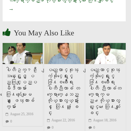
တက္ေရာက္မည္႕ကုိယ္စားလွယ္မ်ားႏွင္႕ေတြ႔ဆုံျခင္း
→
You May Also Like
ပါတီဥကၠ႒ဦး
ျပည္ေထာင္စုၾ
ျပည္ေထာင္စုၾ
သန္းေဌးႏွင့္ ျပ
ကံ့ခိုင္ေရးႏွင့္
ကံ့ခိုင္ေရးႏွင့္
ည္တြင္းျပည္ပ
ဖြံ႔ၿဖိဳးေရး
ဖြံ႔ၿဖိဳးေရး
မီဒီယာမ်ား
ပါတီညီလာခံ တ
ပါတီ ညီလာခံတ
ေတြ႔ဆံုေမးျမ
က္ေရာက္ေနသည့္
က္ေရာက္မ
န္း ေျဖၾကားခ်
ကုိယ္စားလွယ္မ်ားႏွ
ည္႕ကုိယ္စားလွ
က္မ်ား
င့္ ေတြ႔ဆုံ ျခ
ယ္ႏွင္႕ေတြ႔ဆုံျ
င္း
ခင္း
August 25, 2016
August 22, 2016
August 18, 2016
0
0
0