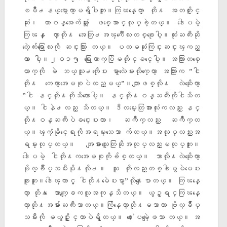
ၿမိဳ႕နယ္မွာေတာ့မရွိပါဘူး။ကြၽန္ေတာ္ တို႔ အတတ္ႏိုင္
ဆံုး၊ တာဝန္အေက်ဆံုး ျဖစ္ေအာင္လုပ္ခဲ့တယ္။ ဒါေပမဲ့
ကြၽန္ ေတာ္တို႔ အေတြ႕အၾကံဳေလးတစ္ခုေပါ့။ထံုးႀကီးဆို
တဲ့ေက်းရြာေလးကို ဆင္းသြား တယ္။ ပထမဆံုးကြင္းဆင္းၾကည့္
တာ ေပါ့။၂ဝ၁၅ ေရြးေကာက္ပြဲမတိုင္ခင္ေပါ့။ အဘြားတစ္ေ
ယာက္ကို မဲ ဘယ္သူ႕ကိုေပး မွာလဲေမးလိုက္ေတာ့ အဘြားက ”ငါ
တို႔ ကေတာ့အေမစုပဲထည့္မယ္”။ဘာျဖစ္လို႔ လဲဆိုေတာ့
”ငါ နင္တို႔ကိုသိတာေပါ့။ နင္တို႔ဝန္ႀကီးကိုငါသိတ
ယ္။ ငါနဲ႕လည္း သိတယ္။ ဒီလမ္းေတြအားလံုးကလည္း နင္
တို႔ဝန္ႀကီးပဲခင္းေပးတာ၊ ႀကိဳက္လည္း ႀကိဳက္တ
ယ္။ၾက့ံခိုင္ေရးကိုအရမ္းသေဘာ က်တယ္။အလုပ္လည္းအ
ရမ္းလုပ္တယ္။ အျခားသူေတြဆိုအလုပ္လည္းမလုပ္ဘူး။
ဒါေပမဲ့ ငါတို႔ကအေမစုကိုခ်စ္တယ္။ ဘာလို႔လဲဆိုေတာ့
ဗိုလ္ခ်ဳပ္သမီးမို႔လို႕။ သူ ကိုလည္းတစ္ခါမွမဲမေပး
ဖူးဘူး။ဒါေၾကာင့္ ငါတို႔မဲေပးမွာ”လို႔ေျပာတယ္။ ကြၽန္ေ
တာ္ တို႔ ေအာက္ေျခကလူအကုန္သိတယ္။ ယွဥ္ရင္ကြၽန္ေ
တာ္တို႔အမ်ားႀကီးသာတယ္။ကြ်န္ေတာ္တို႔မသာတာ ဗိုလ္ခ်ဳပ္
သမီးကို မယွဥ္ႏိုင္တာပဲရွိတယ္။ ႐ံႈးေပမဲ့ေျဖသာ တယ္။ အ