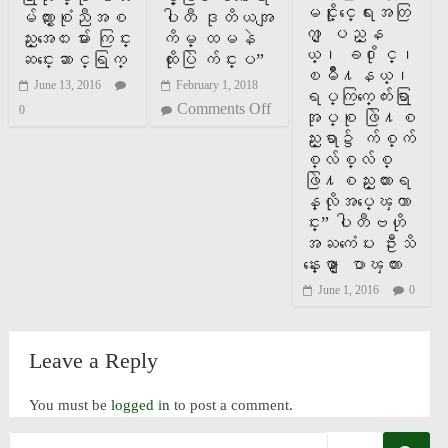
မင္ႏိုင္ေရးအတြ
မ်က္ႏွာစံုညီအစ
ပါတီ ဒုတိယအျ
က္ ျပည္န
ည္းအေ၀းမ်ား ကြင္း
ကိမ္ ထမနဲ
ယ္၊ ခ႐ိုင္၊
ဆင္းေဆာင္ရြက္
ထိုးပြဲ က်င္းပ”
ၿမိဳ႔နယ္၊
June 13, 2016
February 1, 2018
ရပ္ကြက္ေက်းရြာ
Comments Off
0
အုပ္စု ဖြဲ႔စ
ည္းရာ၌ က်စ္က်
စ္လ်စ္လ်စ္
ဖြဲ႔စည္းထားရ
န္လိုအပ္ေၾကာ
င္း” ပါတီဗဟို
အႀကံေပး ဦးသိ
န္းေဇာ္ ေျပာၾကား
June 1, 2016
0
Leave a Reply
You must be
logged in
to post a comment.