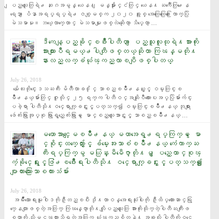
ျပည္သူေတြရဲ႕ ဆႏၵအမွန္ ယေန႔ ျမန္မာႏိုင္ငံတြင္ ယေန႔ ႀကဳံေတြ႕ေန
ရေသာ ျပႆနာအရပ္ရပ္ရဲ႕ ဇစ္ျမစ္က ၂၀၂၀ ခုႏွစ္ အေထြေထြေ႐ြးေကာက္ပြဲ 
မဲသမာမႈ။ ဘယ္ေလာက္ေတာင္ မဲသမာမႈျဖစ္လဲဆိုေတာ့ သိပ္ေတာ့ …
ဒီကေန့ျပည္ခုိင္ၿဖိဳးပါတီဟာ ျပည္သူလူထုရဲ႔အားကိုး
အားထားျပဳရမယ္႕ပါတီျဖစ္တယ္ဆိုတာ ကြၽန္မတို႔
နားလည္လက္ခံယုံၾကည္လာၿပီျဖစ္ပါတယ္
July 26, 2018
  မႏၲေလးတိုင္းေဒသႀကီး မိတီၴလာခ႐ိုင္ သာစည္ၿမိဳ႕နယ္ႏွင့္ ဝမ္းတြင္းၿ
မိဳ႕နယ္မ်ားတြင္ ဇူလိုင္ ၂၅ ရက္က ပါတီဝင္အဆိုျပဳလႊာေပးအပ္ပြဲမ်ားက်င္း
ပခဲ့ရာ ပါတီသို႔ဝင္ေရာက္ျခင္းႏွင့္ပတ္သက္၍ ဝမ္းတြင္းၿမိဳ႕နယ္ ဘုရားျ
ဖဴေက်းရြာအုပ္စု ရြာရွည္ေက်းရြာမွ ေမာင္စည္သူေအာင္ႏွင့္ သာစည္ၿမိဳ႕နယ္ …
မဟာေအာင္ေျမၿမိဳ႕နယ္ မဟာအေရွ႕ရပ္ကြက္မွ ေမာ
င္စုိင္းထက္ေက်ာ္ႏွင့္ ခ်မ္းေအးသာစံၿမိဳ႕နယ္ ကံေကာက္ႀ
ကီးရပ္ကြက္မွ မယြန္းမီမီေဇာ္တုိ႔မွ ျပည္ေထာင္စုၾ
ကံ့ခုိင္ေရးႏွင့္ဖြံ႕ၿဖိဳးေရးပါတီသုိ႔ ဝင္ေရာက္ျခင္းႏွင့္ပတ္သက္၍ ​ေျ
ပာျကားသြား​ေသာစကားသံမ်ား
July 26, 2018
  အမ်ဳိးသားေရးမူဝါဒကိုဦးတည္ၿပီး ဒို႔တာဝန္အေရးသံုးပါးကို ဦးထိပ္ထားေဆာင္ရြ
က္ေနတာျဖစ္တဲ့အတြက္ ကြၽန္ေတာ္တို႔လိုျပည္သူေတြ အားကိုးထိုက္တဲ့ပါတီႀကီးျဖ
စ္တာကို သိျမင္ၾကားသိရတဲ့အတြက္ ယံုၾကည္စိတ္နဲ႔ အခုလို ပါတီကိုဝင္ေ