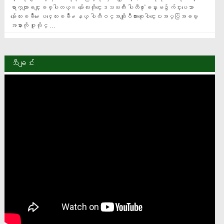
ရာက္လာျခင္းျဖစ္ပါတယ္​။ မႏၲေလးတိုင္းေဒသႀကီး ပါတီ႐ံုးခန္းမ၌က်င္းပေသာ 
မႏၲေလးၿမိဳ႕ေပၚေလးၿမိဳ႕နယ္ ပါတီဝင္အဆုိျပဳလႊာစုေပါင္းေပးအပ္ပြဲအခမ္း
အနားကုိ ဇူလိုင္ …
သီချင်း