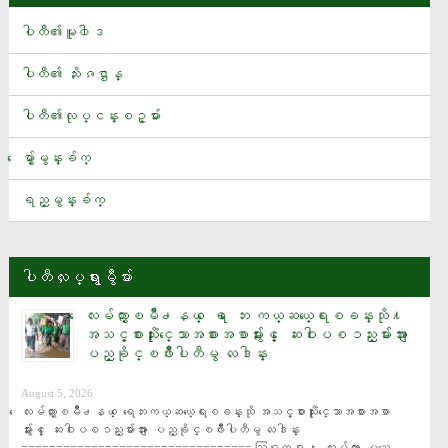
UFC 331 ၿပိဳင္ ပြဲ မွာ ထိပ္ဆုံးေခါင္ ပြဲ ႀကီးအျဖစ္ ထိုး ရ ေတာ့ မယ့္ လက္ရွိ
ပါတီ၏မူ၀ါဒ
ခ်န္ပီယံ ‌Joshua Van
ယြမ္ ၂၀၀၀ တန္ က်န္းမာေရး လက္ စြပ္ Casio မိတ္ဆက္
ပါတီ၏ သႏိၷဌာန္
ႏိုင္ငံေတာ္သမၼတ ထိုင္းႏိုင္ငံသို႔ ေရာက္ရွိ
ပါတီ၏လုပ္ငန္းစဥ္မ်ား
ေလ့က်င့္ေရး ဝတ္စုံ အ တြ က္ ေပါင္ သန္း ၂၀ တန္ စ ပြ န္ဆာ စာခ်ဳပ္ကို မ
န္ယူ ခ်ဳပ္ဆို
ေမွ်ာ္မွန္းခ်က္
ျမန္မာ့လက္ေ႐ြးစင္ အမ်ိဳးသားအသင္းႏွင့္ အမ်ိဳးသမီးအသင္းတို႔ ကြင္း သြင္း ျခ
ရည္မွန္းခ်က္
င္းခတ္ကစားနည္း၌ ေငြ တံဆိပ္ဆုမ်ားအသီးသီး ဆြတ္ခူး
ေလးမ်က္ႏွာၿမိဳ႕နယ္ ေရ ေဘး ကယ္ဆယ္ေရးစခန္းသို႔ အသင့္စားသုံးႏိုင္ေသာအစား
အစာမ်ားႏွင့္ ေဆးဝါးပစၥည္းမ်ားအား ျပည္ခိုင္ၿဖိဳးပါတီမွ လႉဒါန္း
ပါတီလႈပ္ရွားမွဳမ်ား
ေရႀကီးနစ္ျမဳပ္မႈဒဏ္ခံရသည့္ ေက်း႐ြာမ်ားရွိ ျပည္သူမ်ားအား ျပည္ခိုင္ၿဖိဳး
ေလးမ်က္ႏွာၿမိဳ႕နယ္ ေရ ေဘး ကယ္ဆယ္ေရးစခန္းသို႔
ပါတီက ကူညီေထာက္ပံ့
အသင့္စားသုံးႏိုင္ေသာအစားအစာမ်ားႏွင့္ ေဆးဝါးပစၥည္းမ်ားအား ျ
ဒီယိုမန္ဒီကို ရီးယဲလ္မက္ဒရစ္အသင္း ေခၚယူ
ပည္ခိုင္ၿဖိဳးပါတီမွ လႉဒါန္း
August 5, 2026
ေလးမ်က္ႏွာၿမိဳ႕နယ္ ေရေဘးကယ္ဆယ္ေရးစခန္းသို အသင့္စားသုံးႏိုင္ေသာအစားအစာ
မ်ားႏွင့္ ေဆးဝါးပစၥည္းမ်ားအား ျပည္ခိုင္ၿဖိဳးပါတီမွ လႉဒါန္း 