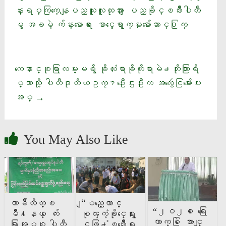
န္းရပ္ကြက္ေနျပည္သူလူထုအား ျပည္ခိုင္ၿဖိဳးပါတီ
မွ အခမဲ့ က်န္းမာေရး ေစာင့္ေရွာက္မႈမ်ားေဆာင္႐ြက္
ကေနာင္စုရြာလမ္းမရွိ ခုိလႈံရာခုိကုိးရာမဲ႕ဘုိးဘြားရိ
ပ္သာသုိ့ ပါတီဒုတိယဥကၠ႒ဦးေဌးဦးက အလွဴေငြမ်ားေပး
အပ္
→
You May Also Like
တာခ်ီလိတ္ၿ
“ျပည္ေထာင္
“၂ဝ၂ဝ ေရြးေ
မိဳ႔နယ္ ေက်း
စုၾကံ့ခိုင္ေရးႏွ
ကာက္ပြဲ ေအာင္ျ
ရြာအုပ္စု ပါတီ
င့္ဖြ႕ံၿဖိဳးေရး