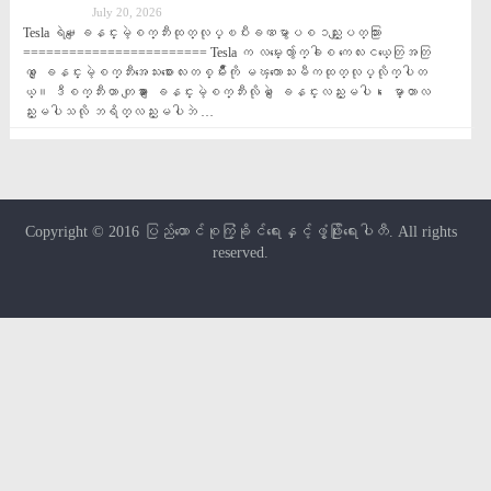
July 20, 2026
Tesla ရဲ႕‌ေျခနင္းမဲ့စက္ဘီးထုတ္လုပ္ၿပီးခဏမွာပစၥည္းျပတ္သြား 
======================== Tesla က လမ္းေလွ်ာက္ခါစ ကေလးငယ္ေတြအတြ
က္ ေျခနင္းမဲ့စက္ဘီးအေသးစားေလးတစ္မ်ိဳးကို မၾကာေသးမီကထုတ္လုပ္လိုက္ပါတ
ယ္။ ဒီစက္ဘီးဟာ တျခား ေျခနင္းမဲ့စက္ဘီးလိုပဲ ေျခနင္းလည္းမပါ၊ ေမာ္တာလ
ည္းမပါသလို ဘရိတ္လည္းမပါဘဲ …
Copyright © 2016
ပြည်ထောင်စုကြံ့ခိုင်ရေးနှင့်ဖွံ့ဖြိုးရေးပါတီ
. All rights
reserved.