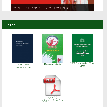
ကရင္ျပည္နယ္ သတင္းမ်ား ၾကည့္ရန္
စာအုပ္စင္
2008 Constitution (Eng-
Democracy Book
The Electronic
MM)
Transactions Law
ရွေးကောက်ပွဲ
ကြေညာစာတမ်း_မာတိကာ