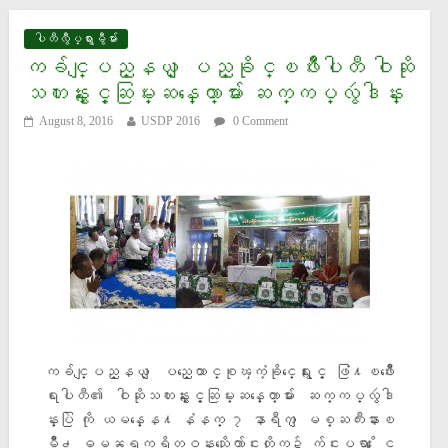
ပါတီလွဳပ္ရွားမွဳမ်ား
ကခ်င္ျပည္နယ္ ျပည္ခိုင္ၿဖိဳးပါတီ ဝါဆို
သကၤန္းႏွင့္ဆြမ္းဆန္ေတာ္မ်ား ဆက္ကပ္လွဴဒါန္း
August 8, 2016
USDP 2016
0 Comment
ကခ်င္ျပည္နယ္ ျပည္ေထာင္စုၾကံ့ခိုင္ေရးႏွင့္ ဖြံ႔ၿဖိဳးေ
ရးပါတီ၏ ဝါဆိုသကၤန္းႏွင့္ဆြမ္းဆန္ေတာ္မ်ား ဆက္ကပ္လွဴဒါ
န္းပြဲ ကို ယမန္ေန႔ နံနက္ ၇ နာရီက ျမစ္ႀကီးနားၿ
မိဳ႕ ဓမၼရကၡိတဝန္းသိုေက်ာင္းတိုက္၌ က်င္းပရာ ႏိုင္