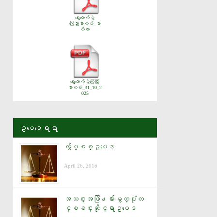
ရွေးကောက်ပွဲ
ကြေညာစာတမ်း_မာ
တိကာ
ရွေးကောက်ပွဲကြေငြာ
စာတမ်း_31_10_2
025
ဥပေဒေရးရာ
လွ်ပ္စစ္ဥပေဒ
April 26, 2016
အသင္းအဖြဲ႕မ်ားမွတ္ပုံတ
င္ၿခင္းဆိုင္ရာဥပေဒ