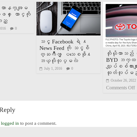
္တာနက္အျမ
ံအျဖစ္ ေတာင္ကို
တည္
2016
0
သင့္ Facebook ရဲ ႔
News Feed ကို သင့္စိ
တိုယိုတာသည်
တ္ႀကိဳက္ ျပသေစဖို႔
BYD ဘက္ထရီမ
ဘယ္လိုလုပ္မလဲ
လျှပ်စစ်ကားမျာ
July 1, 2016
0
ထုတ်လုပ်မည
October 26, 2022
Comments Off
 Reply
e
logged in
to post a comment.