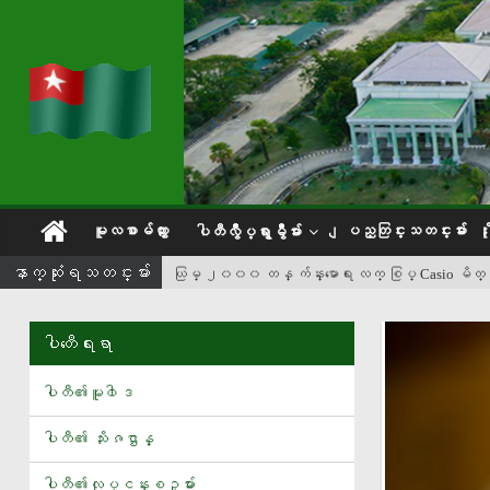
မူလစာမ်က္ႏွာ
ျပည္တြင္းသတင္းမ်ား
ပါတီလွဳပ္ရွားမွဳမ်ား
ေနာက္ဆံုးရသတင္းမ်ား
ယြမ္ ၂၀၀၀ တန္ က်န္းမာေရး လက္ စြပ္ Casio မိတ
ႏိုင္ငံေတာ္သမၼတ ထိုင္းႏိုင္ငံသို႔ ေရာက္ရွိ
ေလ့က်င့္ေရး ဝတ္စုံ အ တြ က္ ေပါင္ သန္း ၂၀ တန္ စ ပြ န္ဆာ စာခ်ဳပ္ကို မန္ယူ ခ
ပါတီေရးရာ
ျမန္မာ့လက္ေ႐ြးစင္ အမ်ိဳးသားအသင္းႏွင့္ အမ်ိဳးသမီးအသင္းတို႔ ကြင္း သြင္း ျခင္း
ပါတီ၏မူ၀ါဒ
ေလးမ်က္ႏွာၿမိဳ႕နယ္ ေရ ေဘး ကယ္ဆယ္ေရးစခန္းသို႔ အသင့္စားသုံးႏိုင္ေသာအစားအစာမ်ာ
ပါတီ၏ သႏိၷဌာန္
ေရႀကီးနစ္ျမဳပ္မႈဒဏ္ခံရသည့္ ေက်း႐ြာမ်ားရွိ ျပည္သူမ်ားအား ျပည္ခိုင္ၿဖိဳးပါတ
ေတာင္ကိုရီးယားမွာ အပူလႈိင္းေၾကာင့္ ေသဆုံးသူ ၁၉ ဦးအထိရွိလာ
ပါတီ၏လုပ္ငန္းစဥ္မ်ား