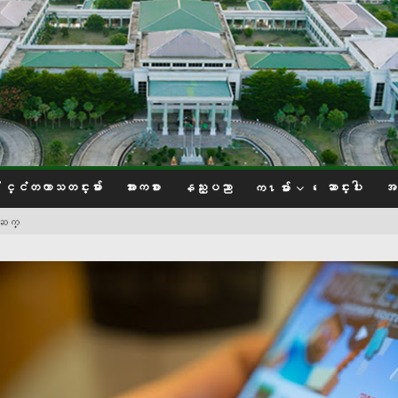
ႏိုင္ငံတကာသတင္းမ်ား
အားကစား
နည္းပညာ
ေဆာင္းပါး
အင
က႑မ်ား
္ဆက္
်ဳပ္ဆို
ခတ္ကစားနည္း၌ ေငြ တံဆိပ္ဆုမ်ားအသီးသီး ဆြတ္ခူး
းႏွင့္ ေဆးဝါးပစၥည္းမ်ားအား ျပည္ခိုင္ၿဖိဳးပါတီမွ လႉဒါန္း
ီက ကူညီေထာက္ပံ့