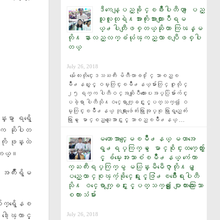
ဒီကေန့ျပည္ခုိင္ၿဖိဳးပါတီဟာ ျပည္
သူလူထုရဲ႔အားကိုးအားထားျပဳရမ
ယ္႕ပါတီျဖစ္တယ္ဆိုတာ ကြၽန္မ
တို႔ နားလည္လက္ခံယုံၾကည္လာၿပီျဖစ္ပါ
တယ္
July 26, 2018
  မႏၲေလးတိုင္းေဒသႀကီး မိတီၴလာခ႐ိုင္ သာစည္ၿ
မိဳ႕နယ္ႏွင့္ ဝမ္းတြင္းၿမိဳ႕နယ္မ်ားတြင္ ဇူလိုင္ 
၂၅ ရက္က ပါတီဝင္အဆိုျပဳလႊာေပးအပ္ပြဲမ်ားက်င္း
ပခဲ့ရာ ပါတီသို႔ဝင္ေရာက္ျခင္းႏွင့္ပတ္သက္၍ ဝ
မ္းတြင္းၿမိဳ႕နယ္ ဘုရားျဖဴေက်းရြာအုပ္စု ရြာရွည္ေက်း
းမွာ ရရွိေ
ရြာမွ ေမာင္စည္သူေအာင္ႏွင့္ သာစည္ၿမိဳ႕နယ္ …
e က ဆုိပါတ
မဟာေအာင္ေျမၿမိဳ႕နယ္ မဟာအေ
ို ဖုန္းထဲ
ရွ႕ရပ္ကြက္မွ ေမာင္စုိင္းထက္ေက်ာ္ႏွ
ပါတယ္။
င့္ ခ်မ္းေအးသာစံၿမိဳ႕နယ္ ကံေကာ
က္ႀကီးရပ္ကြက္မွ မယြန္းမီမီေဇာ္တုိ႔မွ ျ
အက်ိဳးရွိမ
ပည္ေထာင္စုၾကံ့ခုိင္ေရးႏွင့္ဖြံ႕ၿဖိဳးေရးပါတီ
သုိ႔ ဝင္ေရာက္ျခင္းႏွင့္ပတ္သက္၍ ​ေျပာျကားသြား​ေသာ
စကားသံမ်ား
်က္ရွိေနၿ
July 26, 2018
ဒ့ါေၾကာင့္