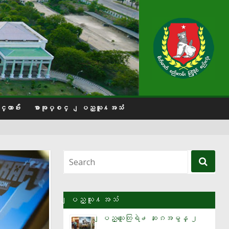
္တာဗ်ဴး
စာအုပ္စင္
ျပည္သူ႔အသံ
ျပည္သူ႔အသံ
ျပည္သူေတြရဲ႕ ဆႏၵအမွန္ ၂