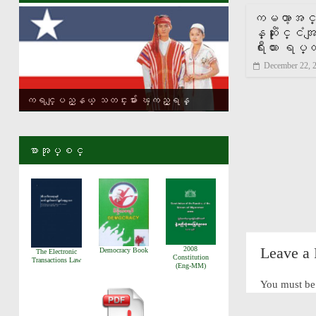
ကမၻာ့အင
န္ဆံုးႏိုင္င
ရီးယား ရပ္
December 22, 
ကရင္ျပည္နယ္ သတင္းမ်ား ၾကည့္ရန္
စာအုပ္စင္
Leave a
2008
Democracy Book
The Electronic
Constitution
Transactions Law
(Eng-MM)
You must b