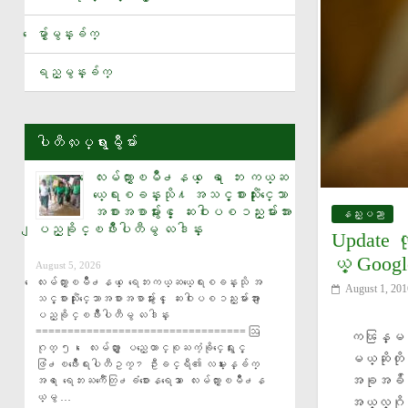
ေလးမ်က္ႏွာ ျပည္သူ႔လႊတ္ေတာ္ကိုယ္စားလွယ္ ဦးျမင့္စိုး၊ (ျမင့္စိုး-နတလ) ၊ ေရ
ေမွ်ာ္မွန္းခ်က္
ျပည္ခိုင္ၿဖိဳးပါတီဒုဥကၠ႒မွ ဝါဆိုသကၤန္းႏွင့္ လႉ ဖြယ္ ဝတၳဳအစုစုတို႔ ကပ္
ရည္မွန္းခ်က္
UFC 331 ၿပိဳင္ ပြဲ မွာ ထိပ္ဆုံးေခါင္ ပြဲ ႀကီးအျဖစ္ ထိုး ရ ေတာ့ မယ့္ လက္ရွိ ခ်
ပါတီလႈပ္ရွားမွဳမ်ား
ေလးမ်က္ႏွာၿမိဳ႕နယ္ ေရ ေဘး ကယ္ဆ
ယ္ေရးစခန္းသို႔ အသင့္စားသုံးႏိုင္ေသာ
အစားအစာမ်ားႏွင့္ ေဆးဝါးပစၥည္းမ်ားအား
နည္းပညာ
ျပည္ခိုင္ၿဖိဳးပါတီမွ လႉဒါန္း
Update လ
ယ့္ Googl
August 5, 2026
ေလးမ်က္ႏွာၿမိဳ႕နယ္ ေရေဘးကယ္ဆယ္ေရးစခန္းသို အ
August 1, 20
သင့္စားသုံးႏိုင္ေသာအစားအစာမ်ားႏွင့္ ေဆးဝါးပစၥည္းမ်ားအား ျ
ပည္ခိုင္ၿဖိဳးပါတီမွ လႉဒါန္း 
================================= ဩ
ကၽြန္မတိ
ဂုတ္ ၅၊ ေလးမ်က္ႏွာ ျပည္ေထာင္စုႀကံ့ခိုင္ေရးႏွင့္
မယ္ဆိုတု
ဖြံ႕ၿဖိဳးေရးပါတီဥကၠ႒ ဦးခင္ရီ၏ လမ္းၫႊန္ခ်က္
အခုအခ်ိန
အရ ေရေဘးႀကဳံေတြ႕ခံစားေနရေသာ ေလးမ်က္ႏွာၿမိဳ႕န
ယ္မွ …
အယ္လ္ဂို