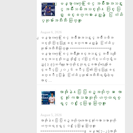
ျမန္မာ့လက္ေ႐ြးစင္ အမ်ိဳးသားအသင္းႏွ
င့္ အမ်ိဳးသမီးအသင္းတို႔ ကြင္း သြ
င္း ျခင္းခတ္ကစားနည္း၌ ေငြ တံဆိ
ပ္ဆုမ်ားအသီးသီး ဆြတ္ခူး
August 6, 2026
ျမန္မာ့လက္ေ႐ြးစင္ အမ်ိဳးသားအသင္းႏွင့္ အမ်ိဳးသမီးအ
သင္းတို ကြင္းသြင္းျခင္းခတ္ကစားနည္း၌ ေငြတံဆိပ္
ဆုမ်ားအသီးသီးဆြတ္ခူး ==================== ျ
မန္မာ့လက္ေ႐ြးစင္အမ်ိဳးသားျခင္းအသင္းႏွင့္ အမ်ိဳးသမီးျ
ခင္းအသင္းတိုသည္ ထိုင္းႏိုင္ငံတြင္က်င္းပလ်က္ရွိသ
ည့္ (၃၉)ႀကိမ္ေျမာက္ထိုင္းဘုရင့္ဖလားပိုက္ေက်ာ္ျခ
င္းၿပိဳင္ပြဲ ၂၀၂၆ ၿပိဳင္ ပြဲ၏ ကြင္းသြင္းျခင္း
ခတ္ၿပိဳင္ပြဲ၌ ေငြတံဆိပ္ဆုမ်ားအသီးသီးရရွိခဲ့ေၾ
ကာင္း …
လာအိုနဲ႔ပြဲ ပြဲစဥ္အလိုက္ အ ေကာ
င္း ဆုံး ကစားသမားဆုကို ဟက္ထရစ္
ရွင္ ဝင္းႏိုင္ထြန္း ဆြတ္ခူး
August 5, 2026
လာအိုနဲ႔ပြဲ ပြဲစဥ္အလိုက္အေကာင္းဆုံးကစားသမားဆုကို 
ဟက္ထရစ္ရွင္ ဝင္းႏိုင္ထြန္း ဆြတ္ခူး 
====================== ျမန္မာ(၇-၂)လာအို