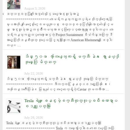
August 3, 2026
ေခတ္သစ္စစ္ပြဲကိုေျပာင္းလဲေပးႏိုင္မယ့္ေမာင္းသူမဲ့ယာဥ္ 
===================== အေမရိကန္ၾကည္းတပ္ရဲ႕တိုက္ခိုက္ေရးစြ
မ္းပကားကို တိုးျမႇင့္ေပးႏိုင္ေစမယ့္အျပင္ ေခတ္သစ္စစ္ပြဲကိုပါေျပာင္းလဲေပးႏိုင္မ
ယ့္ ေမာင္းသူမဲ့ယာဥ္တစ္မ်ိဳးကမၾကာခင္ထြက္ေပၚလာေတာ့မွာျဖစ္ပါတယ္။ အေ
မရိကန္ၾကည္းတပ္ကေဖာ္ေဆာင္တဲ့ Project Sustainment စီမံကိန္းအတြက္ ဒီ
ယာဥ္ေတြကိုဖန္တီးထုတ္ လုပ္ေပးခြင့္ရသြားသူက American Rheinmetall ျဖစ္ပါ
တယ္။ …
သိန္း ၅၀၀ ေက်ာ္တန္ေၾကးရွိ မက္ဆီ နဲ႔ ေရာ္နယ္ဒို
ဖုန္းေတြ မိတ္ဆက္
July 22, 2026
သိန္း ၅၀၀ ေက်ာ္တန္ေၾကးရွိ မက္ဆီ နဲ႔ ေရာ္နယ္ဒို ဖုန္းေတြ မိတ္ဆက္ 
======================= အီလက္ထ႐ြန္နစ္ပစၥည္းေတြကို ေ႐ႊ၊ 
အဖိုးတန္သတၱဳေတြနဲ႔ မြမ္းမံျပင္ဆင္ေပးေလ့ရွိတဲ့ Caviar ကုမၸဏီဟာ …
Tesla ရဲ႕‌ေျခနင္းမဲ့စက္ဘီးထုတ္လုပ္ၿပီးခဏမွာပ
စၥည္းျပတ္သြား
July 20, 2026
Tesla ရဲ႕‌ေျခနင္းမဲ့စက္ဘီးထုတ္လုပ္ၿပီးခဏမွာပစၥည္းျပတ္သြား 
======================== Tesla က လမ္းေလွ်ာက္ခါစ ကေလးငယ္ေတြအတြ