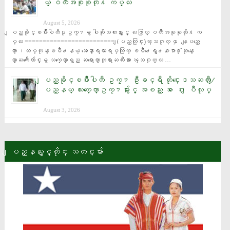
ယ္ ဝတၳဳအစုစုတို႔ ကပ္လႉ
August 5, 2026
ျပည္ခိုင္ၿဖိဳးပါတီဒုဥကၠ႒မွ ဝါဆိုသကၤန္းႏွင့္ လႉဖြယ္ ဝတၳဳအစုစုတို႔ က
ပ္လႉ ========================= (ျပည္တြင္း)ၾသဂုတ္ ၄ ေနျပည္ေ
တာ္ ၊တပ္ကုန္းၿမိဳ႕နယ္ အေနာ္ရထာရပ္ကြက္ ၿမိဳ႕ေရွ႕စႏၵာ႐ုံဘုန္းေ
တာ္ႀကီးေက်ာင္းမွ သက္ေတာ္ရွည္ ဆရာေတာ္ဘုရားႀကီးအား ၾသဂုတ္လ …
ျပည္ခိုင္ၿဖိဳးပါတီ ဥကၠ႒ ဦးခင္ရီ တိုင္းေဒသႀကီး/ျ
ပည္နယ္ လႊတ္ေတာ္ဥကၠ႒မ်ားႏွင့္ အစည္း အ ေဝး ျပဳလုပ္
August 3, 2026
ျပည္နယ္ႏွင့္တိုင္း သတင္းမ်ား