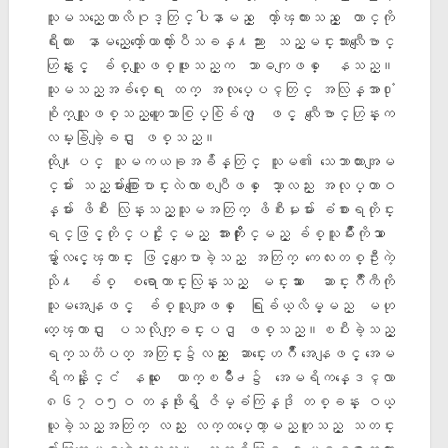
သူမသည္ေဟာလိဝုဒ္တြင္ပါနာမည္ ေက်ာ္ၾကားသည့္ ေတာင္ကို
ရီးယား နာမည္ေက်ာ္ေယာက်္ားပီသခန္႔ညား သည့္မင္းသားလီေျဗာင္
ဟြန္းႏွင့္ ခ်စ္သူျဖစ္ဖူးသည္က သာဓကျဖစ္ ေနသည္။
သူမသည္အခ်စ္ေရး ထက္ အလုပ္ေပၚတြင္ အလြန္အာ႐ံု
စိုက္သူျဖစ္သည္ဟူေသာစြပ္စြဲခ်က္ ျဖင့္ လီေျဗာင္ဟြန္းက
လမ္းခြဲခဲ့ျခင္း ျဖစ္သည္။
ထို႔ျပင္ သူမကယခုအခ်ိန္တြင္ သူမ၏ သေဘာထားအျမ
င္မ်ား သည္မ်ားစြာေျပာင္းလဲလာၿပီျဖစ္ ေသာ္လည္း အလုပ္တာဝ
န္မ်ား ဖိစီး လြန္းသည့္သူမအတြက္ ဖိစီးမႈမ်ား ခံစားရတိုင္း
ရင္ဖြင့္တိုင္ပင္ႏိုင္မည့္ အားကိုးႏိုင္မည့္ ခ်စ္သူမ်ဳိးကိုသာ ေ
မွ်ာ္လင့္ေၾကာင္း ဖြင့္ဟေျပာခဲ့သည္ အတြက္ ကေလးတစ္ဦးကဲ့
သို႔ ခ်စ္ စရာေကာင္းလြန္းသည့္ မင္းသား ေဆာင္းဂ်ဳံကီကို
သူမအေနျဖင့္ ခ်စ္သူအျဖစ္ ေရြးခ်ယ္လိမ့္မည္ မဟု
တ္ေၾကာင္း ျပသလိုက္ျခင္းပင္ ျဖစ္သည္။ၿပီးခဲ့သည့္
ရက္သတၱပတ္ အတြင္း၌လည္း ေဆာင္းေဟဂ်ဳိ အေနျဖင့္ အေမ
ရိကန္ႏိုင္ငံ နယူး ေယာက္ၿမိဳ႕၌ အေမရိကန္ေဒၚလာ
၈၆၇ဝ၅ဝ တန္ဖိုးရွိ ဇိမ္ခံကြန္ဒို တစ္ခန္း ဝယ္
ယူခဲ့သည့္အတြက္ လည္း လက္ထပ္ေတာ့မည္ဟူသည့္ သတင္း