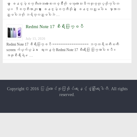
က္ ေျခနင္းမဲ့စက္ဘီးအေသးစားေလးတစ္မ်ိဳးကို မၾကာေသးမီကထုတ္လုပ္လိုက္ပါတ
ယ္။ ဒီစက္ဘီးဟာ တျခား ေျခနင္းမဲ့စက္ဘီးလိုပဲ ေျခနင္းလည္းမပါ၊ ေမာ္တာလ
ည္းမပါသလို ဘရိတ္လည္းမပါဘဲ …
Redmi Note 17 စီးရီးထြက္ၿပီ
July 15, 2026
Redmi Note 17 စီးရီးထြက္ၿပီ ================= ဘက္ထရီႀကီးႀကီး 
screen က်ယ္က်ယ္နဲ႔ ေဈးတန္တဲ့ Redmi Note 17 စီးရီးေတြ ထြက္လာပါၿပီ။ 
အခုစီးရီးရဲ႕ …
Copyright © 2016
ပြည်ထောင်စုကြံ့ခိုင်ရေးနှင့်ဖွံ့ဖြိုးရေးပါတီ
. All rights
reserved.