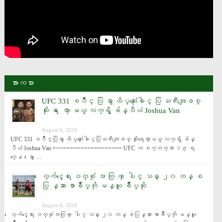
အားကစား
UFC 331 ၿပိဳင္ ပြဲ မွာ ထိပ္ဆုံးေခါင္ ပြဲ ႀကီးအျဖစ္
ထိုး ရ ေတာ့ မယ့္ လက္ရွိ ခ်န္ပီယံ ‌Joshua Van
August 6, 2026
UFC 331 ၿပိဳင္ပြဲမွာ ထိပ္ဆုံးေခါင္ပြဲႀကီးအျဖစ္ ထိုးရေတာ့မယ့္ လက္ရွိ ခ်န္
ပီယံ ‌Joshua Van ==================== UFC က စက္တက္ဘာ ၁၉ ရ
က္ေန႔မွာ …
ေလ့က်င့္ေရး ဝတ္စုံ အ တြ က္ ေပါင္ သန္း ၂၀ တန္ စ
ပြ န္ဆာ စာခ်ဳပ္ကို မန္ယူ ခ်ဳပ္ဆို
August 6, 2026
ေလ့က်င့္ေရး ဝတ္စုံအတြက္ ေပါင္ သန္း ၂၀ တန္ စပြန္ဆာ စာခ်ဳပ္ကို မန္ယူ 