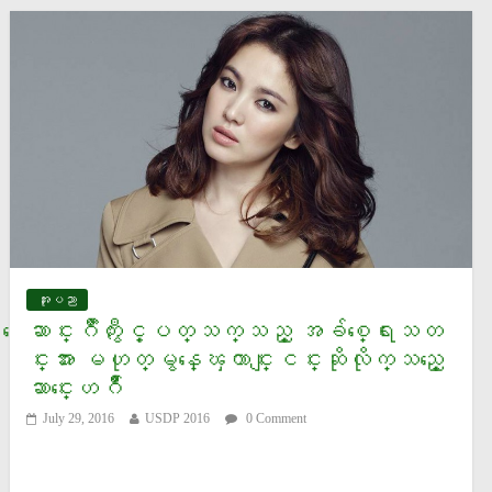
အႏုပညာ
ေဆာင္းဂ်ဳံကီႏွင့္ပတ္သက္သည့္ အခ်စ္ေရးသတ
င္းအား မဟုတ္မွန္ေၾကာင္းျငင္းဆိုလိုက္သည့္ေ
ဆာင္းေဟဂ်ဳိ
July 29, 2016
USDP 2016
0 Comment