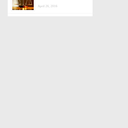
April 26, 2016