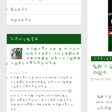
ေလးမ်က္ႏွာ ျပည္သူ႔လႊတ္ေတာ္ကိုယ္စားလွယ္ ဦးျမင့္စိုး၊ (ျမင့္စိုး-နတလ) ၊ ေရ
ေမွ်ာ္မွန္းခ်က္
ျပည္ခိုင္ၿဖိဳးပါတီဒုဥကၠ႒မွ ဝါဆိုသကၤန္းႏွင့္ လႉ ဖြယ္ ဝတၳဳအစုစုတို႔ ကပ္
ရည္မွန္းခ်က္
UFC 331 ၿပိဳင္ ပြဲ မွာ ထိပ္ဆုံးေခါင္ ပြဲ ႀကီးအျဖစ္ ထိုး ရ ေတာ့ မယ့္ လက္ရွိ ခ်
ပါတီလႈပ္ရွားမွဳမ်ား
ေလးမ်က္ႏွာၿမိဳ႕နယ္ ေရ ေဘး ကယ္ဆ
ယ္ေရးစခန္းသို႔ အသင့္စားသုံးႏိုင္ေသာ
အစားအစာမ်ားႏွင့္ ေဆးဝါးပစၥည္းမ်ားအား
ပါတီလွဳပ္ရွားမွဳမ
ျပည္ခိုင္ၿဖိဳးပါတီမွ လႉဒါန္း
ရွမ္းျပည္
စည္းေ၀း
August 5, 2026
ေလးမ်က္ႏွာၿမိဳ႕နယ္ ေရေဘးကယ္ဆယ္ေရးစခန္းသို အ
July 29, 2016
သင့္စားသုံးႏိုင္ေသာအစားအစာမ်ားႏွင့္ ေဆးဝါးပစၥည္းမ်ားအား ျ
ပည္ခိုင္ၿဖိဳးပါတီမွ လႉဒါန္း 
================================= ဩ
ဂုတ္ ၅၊ ေလးမ်က္ႏွာ ျပည္ေထာင္စုႀကံ့ခိုင္ေရးႏွင့္
ရွမ္းျပည္န
ဖြံ႕ၿဖိဳးေရးပါတီဥကၠ႒ ဦးခင္ရီ၏ လမ္းၫႊန္ခ်က္
အေဝး အႀက
အရ ေရေဘးႀကဳံေတြ႕ခံစားေနရေသာ ေလးမ်က္ႏွာၿမိဳ႕န
ယ္ပါတီရံ
ယ္မွ …