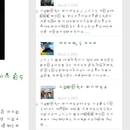
March 7, 2023
ျပည္သူေတြရဲ႕ ဆႏၵအမွန္ ၂ ၂၀၁၅ အလြန္ အေ
ထြေထြေ႐ြးေကာက္ပြဲ မွ ေသာင္ၿပိဳကမ္းၿပိဳအႏိုင္ရလို႔ 
အစိုးရဖြဲ႕ေတာ့ တပ္မေတာ္အၿငိမ္းစား ဗိုလ္ခ်ဳပ္ႀ
ကီးတစ္ေယာက္က NLDနဲ႔ နီးစပ္တဲ့ ပုဂၢိဳလ္တစ္ေယာ
က္ကို ေမးခြန္းတစ္ခုေမးခဲ့တယ္.. …
အဓမၼ ႏွင့္ ဓမၼ
March 3, 2023
၂၀၂၁ ခုႏွစ္ ေဖေဖာ္ဝါရီလ ၁ ရက္ေန႔ေနာက္ပိုင္း 
လူမႈကြန္ယက္မွာ နဲ႔ အဓမၼ ဆိုတဲ့ ပါဠိေဝါဟာရ
ကို တြင္တြင္သုံးလာၾကပါတယ္။ တစ္ခ်ိဳ႕လဲနားလ
 ညႇိႏိႈင္း
ည္လို႔ ေျပာတာရွိသလို႔ အမ်ားစုကေတာ့ ဂဃနဏ …
ျပည္သူေတြရဲ႕ ဆႏၵအမွန္
March 3, 2023
ျပည္သူေတြရဲ႕ ဆႏၵအမွန္ ယေန႔ ျမန္မာႏိုင္ငံတြ
င္ ယေန႔ ႀကဳံေတြ႕ေနရေသာ ျပႆနာအရပ္ရပ္ရဲ႕ 
စံုညီ အစည္း
ဇစ္ျမစ္က ၂၀၂၀ ခုႏွစ္ အေထြေထြေ႐ြးေကာက္ပြဲ မဲသ
န္က ျပည္န
မာမႈ။ ဘယ္ေလာက္ေတာင္ မဲသမာမႈျဖစ္လဲဆိုေတာ့ သိပ္ေ
တာ့ …
းေမာင္ေမာ