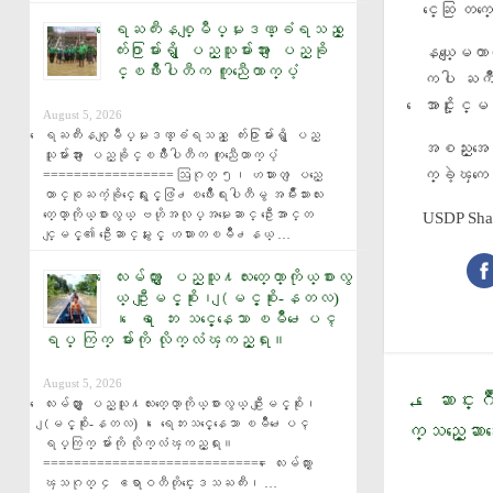
င္ေဆြ တက္
ေရႀကီးနစ္ျမဳပ္မႈဒဏ္ခံရသည့္ ေ
က်း႐ြာမ်ားရွိ ျပည္သူမ်ားအား ျပည္ခို
နယ္ေျမတာ
င္ၿဖိဳးပါတီက ကူညီေထာက္ပံ့
ကပါ ႀကိဳ
ေအာင္ႏိုင
August 5, 2026
ေရႀကီးနစ္ျမဳပ္မႈဒဏ္ခံရသည့္ ေက်း႐ြာမ်ားရွိ ျပည္
အစည္းအေဝ
သူမ်ားအား ျပည္ခိုင္ၿဖိဳးပါတီက ကူညီေထာက္ပံ့ 
က္ခဲ့ၾက
================= ဩဂုတ္ ၅၊ ဟသၤာတ ျပည္ေ
ထာင္စုႀကံ့ခိုင္ေရးႏွင့္ဖြံ႕ၿဖိဳးေရးပါတီမွ အမ်ိဳးသားလႊ
တ္ေတာ္ကိုယ္စားလွယ္ ဗဟိုအလုပ္အမႈေဆာင္ ဦးေအာင္တ
USDP Sha
င္ျမင့္၏ ဦးေဆာင္မႈႏွင့္ ဟသၤာတၿမိဳ႕နယ္ …
ေလးမ်က္ႏွာ ျပည္သူ႔လႊတ္ေတာ္ကိုယ္စားလွ
ယ္ ဦးျမင့္စိုး၊ (ျမင့္စိုး-နတလ)
၊ ေရ ေဘး သင့္ေနေသာ ၿမိဳ႕ေပၚ
ရပ္ ကြက္ မ်ားကို လိုက္လံၾကည့္ရႈ။
August 5, 2026
ေဆာင္းဂ
←
ေလးမ်က္ႏွာ ျပည္သူ႔လႊတ္ေတာ္ကိုယ္စားလွယ္ ဦးျမင့္စိုး၊ 
(ျမင့္စိုး-နတလ) ၊ ေရေဘးသင့္ေနေသာ ၿမိဳ႕ေပၚ 
က္သည့္ေဆာင္
ရပ္ကြက္ မ်ားကို လိုက္လံၾကည့္ရႈ။ 
============================= ေလးမ်က္ႏွာ 
ၾသဂုတ္ ၄ ဧရာဝတီတိုင္းေဒသႀကီး၊ …