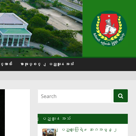
္တာဗ်ဴး
စာအုပ္စင္
ျပည္သူ႔အသံ
ျပည္သူ႔အသံ
ျပည္သူေတြရဲ႕ ဆႏၵအမွန္ ၂