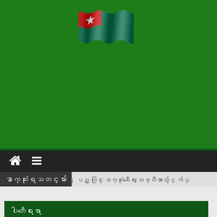
ေနာက္ဆံုးရသတင္းမ်ား
ျပည္ တြင္း စက္သုံးဆီေဈး တစ္လီတာလွ်င္ က်ပ္
၁၇၀ မွ ၂၆၅ အထိ ျမင့္တက္
တစ္လကို လူတူစက္႐ုပ္ ၁၀၀၀ ထုတ္လုပ္မယ့္ မစ္ဆူဘီရွီ
ပါတီေရးရာ