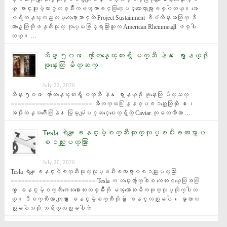
ယ့္ ေမာင္းသူမဲ့ယာဥ္တစ္မ်ိဳးကမၾကာခင္ထြက္ေပၚလာေတာ့မွာျဖစ္ပါတယ္။ အေ
မရိကန္ၾကည္းတပ္ကေဖာ္ေဆာင္တဲ့ Project Sustainment စီမံကိန္းအတြက္ ဒီ
ယာဥ္ေတြကိုဖန္တီးထုတ္ လုပ္ေပးခြင့္ရသြားသူက American Rheinmetall ျဖစ္ပါ
တယ္။ …
သိန္း ၅၀၀ ေက်ာ္တန္ေၾကးရွိ မက္ဆီ နဲ႔ ေရာ္နယ္ဒို
ဖုန္းေတြ မိတ္ဆက္
July 22, 2026
သိန္း ၅၀၀ ေက်ာ္တန္ေၾကးရွိ မက္ဆီ နဲ႔ ေရာ္နယ္ဒို ဖုန္းေတြ မိတ္ဆက္ 
======================= အီလက္ထ႐ြန္နစ္ပစၥည္းေတြကို ေ႐ႊ၊ 
အဖိုးတန္သတၱဳေတြနဲ႔ မြမ္းမံျပင္ဆင္ေပးေလ့ရွိတဲ့ Caviar ကုမၸဏီဟာ …
Tesla ရဲ႕‌ေျခနင္းမဲ့စက္ဘီးထုတ္လုပ္ၿပီးခဏမွာပ
စၥည္းျပတ္သြား
July 20, 2026
Tesla ရဲ႕‌ေျခနင္းမဲ့စက္ဘီးထုတ္လုပ္ၿပီးခဏမွာပစၥည္းျပတ္သြား 
======================== Tesla က လမ္းေလွ်ာက္ခါစ ကေလးငယ္ေတြအတြ
က္ ေျခနင္းမဲ့စက္ဘီးအေသးစားေလးတစ္မ်ိဳးကို မၾကာေသးမီကထုတ္လုပ္လိုက္ပါတ
ယ္။ ဒီစက္ဘီးဟာ တျခား ေျခနင္းမဲ့စက္ဘီးလိုပဲ ေျခနင္းလည္းမပါ၊ ေမာ္တာလ
ည္းမပါသလို ဘရိတ္လည္းမပါဘဲ …