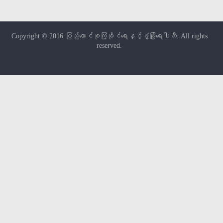
Copyright © 2016
ပြည်ထောင်စုကြံ့ခိုင်ရေးနှင့်ဖွံ့ဖြိုးရေးပါတီ
. All rights
reserved.