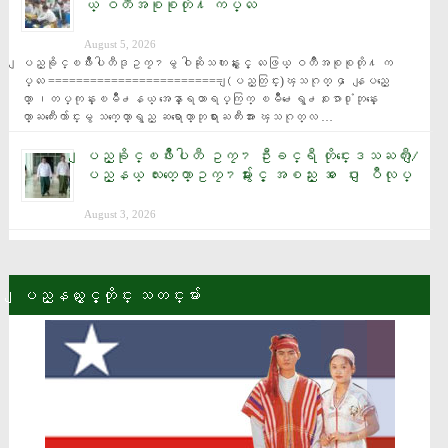
ယ္ ဝတၳဳအစုစုတို႔ ကပ္လႉ
August 5, 2026
ျပည္ခိုင္ၿဖိဳးပါတီဒုဥကၠ႒မွ ဝါဆိုသကၤန္းႏွင့္ လႉဖြယ္ ဝတၳဳအစုစုတို႔ က
ပ္လႉ ========================= (ျပည္တြင္း)ၾသဂုတ္ ၄ ေနျပည္ေ
တာ္ ၊တပ္ကုန္းၿမိဳ႕နယ္ အေနာ္ရထာရပ္ကြက္ ၿမိဳ႕ေရွ႕စႏၵာ႐ုံဘုန္းေ
တာ္ႀကီးေက်ာင္းမွ သက္ေတာ္ရွည္ ဆရာေတာ္ဘုရားႀကီးအား ၾသဂုတ္လ …
ျပည္ခိုင္ၿဖိဳးပါတီ ဥကၠ႒ ဦးခင္ရီ တိုင္းေဒသႀကီး/ျ
ပည္နယ္ လႊတ္ေတာ္ဥကၠ႒မ်ားႏွင့္ အစည္း အ ေဝး ျပဳလုပ္
August 3, 2026
ျပည္နယ္ႏွင့္တိုင္း သတင္းမ်ား