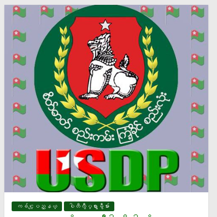
ကခ်င္ျပည္နယ္
ပါတီလွဳပ္ရွားမွဳမ်ား