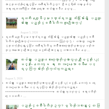
================================= ဩဂုတ္ ၅၊ ေလးမ်က္ႏွာ ျပည္ေ
ထာင္စုႀကံ့ခိုင္ေရးႏွင့္ဖြံ႕ၿဖိဳးေရးပါတီဥကၠ႒ ဦးခင္ရီ၏ လမ္းၫႊန္ခ်က္
အရ ေရေဘးႀကဳံေတြ႕ခံစားေနရေသာ ေလးမ်က္ႏွာၿမိဳ႕နယ္မွ …
ေရႀကီးနစ္ျမဳပ္မႈဒဏ္ခံရသည့္ ေက်း႐ြာမ်ားရွိ ျပည္သူ
မ်ားအား ျပည္ခိုင္ၿဖိဳးပါတီက ကူညီေထာက္ပံ့
August 5, 2026
ေရႀကီးနစ္ျမဳပ္မႈဒဏ္ခံရသည့္ ေက်း႐ြာမ်ားရွိ ျပည္သူမ်ားအား ျပည္ခိုင္ၿဖိဳး
ပါတီက ကူညီေထာက္ပံ့ ================= ဩဂုတ္ ၅၊ ဟသၤာတ ျပည္ေထာ
င္စုႀကံ့ခိုင္ေရးႏွင့္ဖြံ႕ၿဖိဳးေရးပါတီမွ အမ်ိဳးသားလႊတ္ေတာ္ကိုယ္စားလွယ္ ဗဟိုအ
လုပ္အမႈေဆာင္ ဦးေအာင္တင္ျမင့္၏ ဦးေဆာင္မႈႏွင့္ ဟသၤာတၿမိဳ႕နယ္ …
ေလးမ်က္ႏွာ ျပည္သူ႔လႊတ္ေတာ္ကိုယ္စားလွယ္ ဦးျမင့္စိုး၊ (ျ
မင့္စိုး-နတလ) ၊ ေရ ေဘး သင့္ေနေသာ ၿမိဳ႕ေပၚ
ရပ္ ကြက္ မ်ားကို လိုက္လံၾကည့္ရႈ။
August 5, 2026
ေလးမ်က္ႏွာ ျပည္သူ႔လႊတ္ေတာ္ကိုယ္စားလွယ္ ဦးျမင့္စိုး၊ (ျမင့္စိုး-နတလ) ၊ ေရေ
ဘးသင့္ေနေသာ ၿမိဳ႕ေပၚ ရပ္ကြက္ မ်ားကို လိုက္လံၾကည့္ရႈ။ 
============================= ေလးမ်က္ႏွာ ၾသဂုတ္ ၄ ဧရာဝတီတို
င္းေဒသႀကီး၊ …
ျပည္ခိုင္ၿဖိဳးပါတီဒုဥကၠ႒မွ ဝါဆိုသကၤန္းႏွင့္ လႉ ဖြ