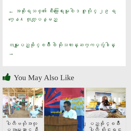
အစိုးရသစ္၏ စီးပြားေရးမူဝါဒ ဇူလိုင္ ၂၉ ရ
←
က္ေန႔ ထုတ္ျပန္မည္
တမူးျပည္ခိုင္ၿဖိဳး ၀ါဆိုသကၤန္းဆက္ကပ္လွဴဒါန္း
→
You May Also Like
ျပည္ခုိင္ၿဖိဳး
ပါတီဗဟိုအလု
ပါတီ တုိင္းရင္း
ပ္အမႈေဆာင္ ဦး