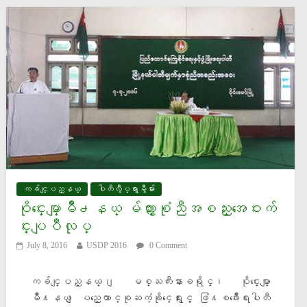
ကခ်င္ျပည္နယ္
ပါတီလွဳပ္ရွားမွဳမ်ား
ဝိုင္းေမာ္ျမဳိ႕နယ္ မ်က္ႏွာစုံညီအစည္းအေဝးက်
င္းပျပဳလုပ္
July 8, 2016
USDP 2016
0 Comment
ကခ်င္ျပည္နယ္၊ ျမစ္ႀကီးနားခရိုင္၊ ဝိုင္းေမာ္ျ
မိဳ႔နယ္ ျပည္ေထာင္စုႀကံ့ခိုင္ေရးႏွင့္ ဖြံ႔ၿဖိဳးေရးပါတီ