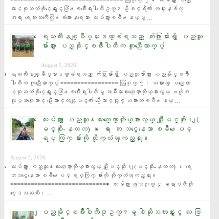
================================= ဩဂုတ္ ၅၊ ေလးမ်က္ႏွာ ျပည္ေ
ထာင္စုႀကံ့ခိုင္ေရးႏွင့္ဖြံ႕ၿဖိဳးေရးပါတီဥကၠ႒ ဦးခင္ရီ၏ လမ္းၫႊန္ခ်က္
အရ ေရေဘးႀကဳံေတြ႕ခံစားေနရေသာ ေလးမ်က္ႏွာၿမိဳ႕နယ္မွ …
ေရႀကီးနစ္ျမဳပ္မႈဒဏ္ခံရသည့္ ေက်း႐ြာမ်ားရွိ ျပည္သူ
မ်ားအား ျပည္ခိုင္ၿဖိဳးပါတီက ကူညီေထာက္ပံ့
August 5, 2026
ေရႀကီးနစ္ျမဳပ္မႈဒဏ္ခံရသည့္ ေက်း႐ြာမ်ားရွိ ျပည္သူမ်ားအား ျပည္ခိုင္ၿဖိဳး
ပါတီက ကူညီေထာက္ပံ့ ================= ဩဂုတ္ ၅၊ ဟသၤာတ ျပည္ေထာ
င္စုႀကံ့ခိုင္ေရးႏွင့္ဖြံ႕ၿဖိဳးေရးပါတီမွ အမ်ိဳးသားလႊတ္ေတာ္ကိုယ္စားလွယ္ ဗဟိုအ
လုပ္အမႈေဆာင္ ဦးေအာင္တင္ျမင့္၏ ဦးေဆာင္မႈႏွင့္ ဟသၤာတၿမိဳ႕နယ္ …
ေလးမ်က္ႏွာ ျပည္သူ႔လႊတ္ေတာ္ကိုယ္စားလွယ္ ဦးျမင့္စိုး၊ (ျ
မင့္စိုး-နတလ) ၊ ေရ ေဘး သင့္ေနေသာ ၿမိဳ႕ေပၚ
ရပ္ ကြက္ မ်ားကို လိုက္လံၾကည့္ရႈ။
August 5, 2026
ေလးမ်က္ႏွာ ျပည္သူ႔လႊတ္ေတာ္ကိုယ္စားလွယ္ ဦးျမင့္စိုး၊ (ျမင့္စိုး-နတလ) ၊ ေရေ
ဘးသင့္ေနေသာ ၿမိဳ႕ေပၚ ရပ္ကြက္ မ်ားကို လိုက္လံၾကည့္ရႈ။ 
============================= ေလးမ်က္ႏွာ ၾသဂုတ္ ၄ ဧရာဝတီတို
င္းေဒသႀကီး၊ …
ျပည္ခိုင္ၿဖိဳးပါတီဒုဥကၠ႒မွ ဝါဆိုသကၤန္းႏွင့္ လႉ ဖြ