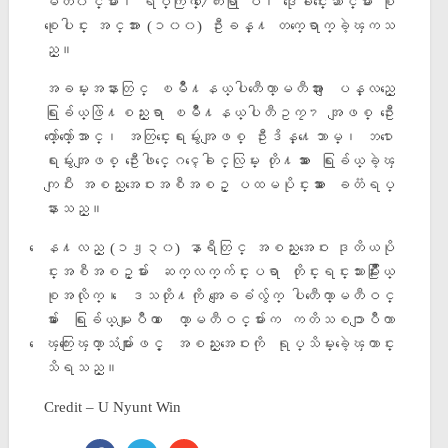
မတီ၀င္မ်ား၊ ရပ္ကြက္/ေက်းရြာ ပ၊ ဒုေခါင္းေဆာင္မ်ား စု
စုေပါင္း အင္အား (၁၀၀) ဦးခန္႔ တက္ေရာက္ခဲ့ၾကသ
ည္။
အခမ္းအနားတြင္ ၿမိဳ႔နယ္ပါတီေကာ္မတီအား ျပန္လည္ေ
ရြးခ်ယ္ဖြဲ႔စည္းရာ ၿမိဳ႔နယ္ပါတီဥကၠ႒ အျဖစ္ ဦးေ
က်ာ္ေက်ာ္ေအာင္၊ အတြင္းေရးမွဴးအျဖစ္ ဦးဒိန္႔ေဘာမ္၊ ဘ႑ာေ
ရးမွဴးအျဖစ္ ဦးေဖါင္ေဂၚေခါင္လြမ္း တို႔အား ေရြးခ်ယ္ခ့ဲၾ
ကျပီး အစည္းအေဝးအစီအစဥ္ ပထမပိုင္းအား ေခတၱရပ္
နားသည္။
ေန႔လည္ (၁၂း၃၀) နာရီတြင္ အစည္းအေဝး ဒုတိယပို
င္းအစီအစဥ္မ်ား ဆက္လက္က်င္းပရာ တိုင္းရင္းသားမ်ိဳးႏြယ္
စုအလိုက္၊ ေဒသတို႔ကို အေျခခံလ်ွက္ ပါတီေကာ္မတီဝင္
မ်ား ေရြးခ်ယ္မႈျပဳကာ ေကာ္မတီဝင္မ်ားက ကတိသစၥာျပဳကာ
ေၾကြးေၾကာ္သံမ်ားျဖင့္ အစည္းအေဝးကို ရုပ္သိမ္းခ့ဲေၾကာင္း
သိရသည္။
Credit – U Nyunt Win