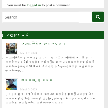
You must be
logged in
to post a comment.
ျပည္သူ႔အသံ
ျပည္သူေတြရဲ႕ ဆႏၵအမွန္ ၂
March 7, 2023
ျပည္သူေတြရဲ႕ ဆႏၵအမွန္ ၂ ၂၀၁၅ အလြန္ အေထြေထြေ႐ြးေကာက္ပြဲ မွ ေသာ
င္ၿပိဳကမ္းၿပိဳအႏိုင္ရလို႔ အစိုးရဖြဲ႕ေတာ့ တပ္မေတာ္အၿငိမ္းစား ဗိုလ္ခ်ဳ
ပ္ႀကီးတစ္ေယာက္က NLDနဲ႔ နီးစပ္တဲ့ ပုဂၢိဳလ္တစ္ေယာက္ကို ေမးခြန္းတစ္
ခုေမးခဲ့တယ္.. …
အဓမၼ ႏွင့္ ဓမၼ
March 3, 2023
၂၀၂၁ ခုႏွစ္ ေဖေဖာ္ဝါရီလ ၁ ရက္ေန႔ေနာက္ပိုင္း လူမႈကြန္ယက္မွာ နဲ႔ 
အဓမၼ ဆိုတဲ့ ပါဠိေဝါဟာရကို တြင္တြင္သုံးလာၾကပါတယ္။ တစ္ခ်ိဳ႕လဲနား
လည္လို႔ ေျပာတာရွိသလို႔ အမ်ားစုကေတာ့ ဂဃနဏ …