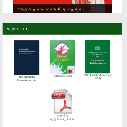
ကရင္ျပည္နယ္ သတင္းမ်ား ၾကည့္ရန္
စာအုပ္စင္
2008 Constitution (Eng-
Democracy Book
The Electronic
MM)
Transactions Law
ရွေးကောက်ပွဲ
ကြေညာစာတမ်း_မာတိကာ