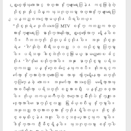
ႏွစ္ႏွစ္ေက်ာ္ၾကာေအာင္ ဇာတ္ကား ႐ိုက္ကူးေရးေတြနဲ႔ ကင္းကြာခဲ့တဲ့
ဝိုင္းစု ခိုင္သိန္းက ၾသဂုတ္လမွာ ဇာတ္ကား႐ိုက္ ကူးေရးေတြ
ျပန္လည္စတင္ေတာ့မယ္လို႔ သိရပါတယ္။
”ဝိုင္းစုရဲ႕ဒုတိယအေခြ MTV စ႐ိုက္ ကတည္းက ဇာတ္
ကား႐ိုက္ကူးေရးေတြ နားလိုက္တာဆိုေတာ့ ႏွစ္ႏွစ္ေက်ာ္ေလာက္ ရွိေနပါၿ
ပီ။ ဂီတဘက္ကို ပိုလုပ္ခ်င္လို႔ပါ။ အခု ဝိုင္းစု
ရဲ႕ ‘ဂါ’ဆိုတဲ့ စီးရီးသစ္လည္း ၁ဝ လပိုင္းမွာ ထြက္မွာ
ပါ။ ပရိသတ္ ေခါင္းထဲကိုဝင္သြားမယ့္ နာမည္ေလးေပး ခ်င္
လို႔ ‘ဂါ’လို႔ေပးလိုက္တာပါ။ အခု ေနာက္ပိုင္းမွာ ပရိသ
တ္ကလည္း ျပန္ ႐ိုက္ေစခ်င္ေနၾကၿပီ။ ဟိုးအရင္က
က်ေတာ့ ႐ိုက္ထားတဲ့ဇာတ္ကားေတြက ေတာက္ ေလွ်ာက္ရွိေနေတာ့ ဆက္တို
က္ထြက္ေနခဲ့ တာေလ။ အခုက်ေတာ့ ကားသစ္ေတြ မရွိေတာ့တာၾ
ကာၿပီဆိုေတာ့ ပရိသတ္ကို စဥ္းစားၿပီး ျပန္႐ိုက္ျဖစ္တာ
ပါ။ ကိုယ္ တကယ္ႀကိဳက္တဲ့ ဇာတ္ေကာင္မ်ဳိးကိုပဲ ႐ိုက္ကူးျဖ
စ္ေတာ့တာပါ။ေနာက္ပိုင္းလည္း ေရြးခ်ယ္ၿပီးမွ ႐ိုက္မွာပါ။
အခုလည္း ဇာတ္ကားတစ္ကား ႐ိုက္ဖို႔ရွိပါတယ္။ စိုင္း စို
င္းခမ္းလိႈင္နဲ႔အတူ ပါဝင္သ႐ုပ္ေဆာင္ၾက မွာပါ။
ဒါ႐ိုက္တာက ဦးခ်ိင္းရွိန္ပါ။ ၾသဂုတ္လမွာ စ႐ိုက္ပါ