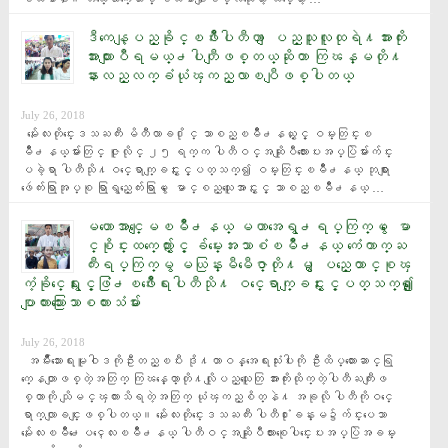
ဒီကေန့ျပည္ခုိင္ၿဖိဳးပါတီဟာ ျပည္သူလူထုရဲ႔အားကိုး
အားထားျပဳရမယ္႕ပါတီျဖစ္တယ္ဆိုတာ ကြၽန္မတို႔
နားလည္လက္ခံယုံၾကည္လာၿပီျဖစ္ပါတယ္
July 26, 2018
  မႏၲေလးတိုင္းေဒသႀကီး မိတီၴလာခ႐ိုင္ သာစည္ၿမိဳ႕နယ္ႏွင့္ ဝမ္းတြင္းၿ
မိဳ႕နယ္မ်ားတြင္ ဇူလိုင္ ၂၅ ရက္က ပါတီဝင္အဆိုျပဳလႊာေပးအပ္ပြဲမ်ားက်င္း
ပခဲ့ရာ ပါတီသို႔ဝင္ေရာက္ျခင္းႏွင့္ပတ္သက္၍ ဝမ္းတြင္းၿမိဳ႕နယ္ ဘုရားျ
ဖဴေက်းရြာအုပ္စု ရြာရွည္ေက်းရြာမွ ေမာင္စည္သူေအာင္ႏွင့္ သာစည္ၿမိဳ႕နယ္ …
မဟာေအာင္ေျမၿမိဳ႕နယ္ မဟာအေရွ႕ရပ္ကြက္မွ ေမာ
င္စုိင္းထက္ေက်ာ္ႏွင့္ ခ်မ္းေအးသာစံၿမိဳ႕နယ္ ကံေကာက္ႀ
ကီးရပ္ကြက္မွ မယြန္းမီမီေဇာ္တုိ႔မွ ျပည္ေထာင္စုၾ
ကံ့ခုိင္ေရးႏွင့္ဖြံ႕ၿဖိဳးေရးပါတီသုိ႔ ဝင္ေရာက္ျခင္းႏွင့္ပတ္သက္၍ ​ေျ
ပာျကားသြား​ေသာစကားသံမ်ား
July 26, 2018
  အမ်ဳိးသားေရးမူဝါဒကိုဦးတည္ၿပီး ဒို႔တာဝန္အေရးသံုးပါးကို ဦးထိပ္ထားေဆာင္ရြ
က္ေနတာျဖစ္တဲ့အတြက္ ကြၽန္ေတာ္တို႔လိုျပည္သူေတြ အားကိုးထိုက္တဲ့ပါတီႀကီးျဖ
စ္တာကို သိျမင္ၾကားသိရတဲ့အတြက္ ယံုၾကည္စိတ္နဲ႔ အခုလို ပါတီကိုဝင္ေ
ရာက္လာျခင္းျဖစ္ပါတယ္​။ မႏၲေလးတိုင္းေဒသႀကီး ပါတီ႐ံုးခန္းမ၌က်င္းပေသာ 
မႏၲေလးၿမိဳ႕ေပၚေလးၿမိဳ႕နယ္ ပါတီဝင္အဆုိျပဳလႊာစုေပါင္းေပးအပ္ပြဲအခမ္း