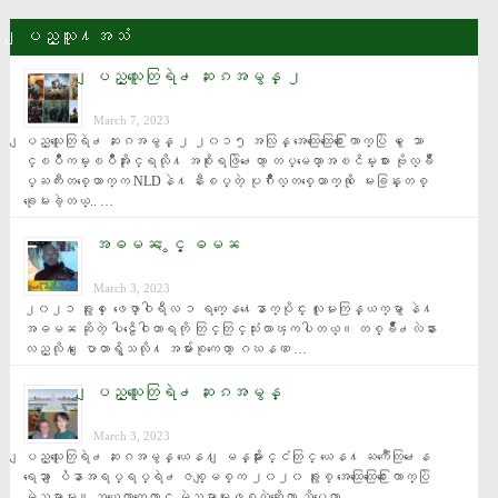
ျပည္သူ႔အသံ
ျပည္သူေတြရဲ႕ ဆႏၵအမွန္ ၂
March 7, 2023
ျပည္သူေတြရဲ႕ ဆႏၵအမွန္ ၂ ၂၀၁၅ အလြန္ အေထြေထြေ႐ြးေကာက္ပြဲ မွ ေသာ
င္ၿပိဳကမ္းၿပိဳအႏိုင္ရလို႔ အစိုးရဖြဲ႕ေတာ့ တပ္မေတာ္အၿငိမ္းစား ဗိုလ္ခ်ဳ
ပ္ႀကီးတစ္ေယာက္က NLDနဲ႔ နီးစပ္တဲ့ ပုဂၢိဳလ္တစ္ေယာက္ကို ေမးခြန္းတစ္
ခုေမးခဲ့တယ္.. …
အဓမၼ ႏွင့္ ဓမၼ
March 3, 2023
၂၀၂၁ ခုႏွစ္ ေဖေဖာ္ဝါရီလ ၁ ရက္ေန႔ေနာက္ပိုင္း လူမႈကြန္ယက္မွာ နဲ႔ 
အဓမၼ ဆိုတဲ့ ပါဠိေဝါဟာရကို တြင္တြင္သုံးလာၾကပါတယ္။ တစ္ခ်ိဳ႕လဲနား
လည္လို႔ ေျပာတာရွိသလို႔ အမ်ားစုကေတာ့ ဂဃနဏ …
ျပည္သူေတြရဲ႕ ဆႏၵအမွန္
March 3, 2023
ျပည္သူေတြရဲ႕ ဆႏၵအမွန္ ယေန႔ ျမန္မာႏိုင္ငံတြင္ ယေန႔ ႀကဳံေတြ႕ေန
ရေသာ ျပႆနာအရပ္ရပ္ရဲ႕ ဇစ္ျမစ္က ၂၀၂၀ ခုႏွစ္ အေထြေထြေ႐ြးေကာက္ပြဲ 
မဲသမာမႈ။ ဘယ္ေလာက္ေတာင္ မဲသမာမႈျဖစ္လဲဆိုေတာ့ သိပ္ေတာ့ …