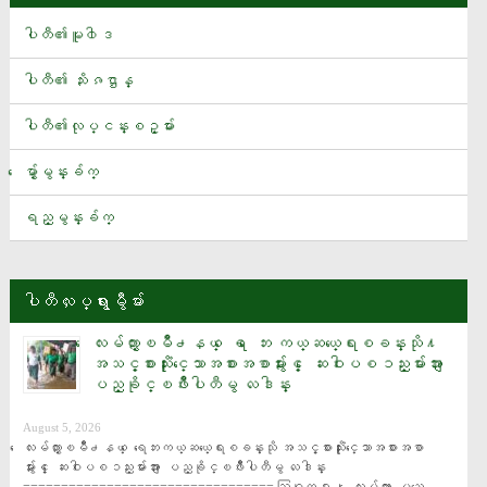
UFC 331 ၿပိဳင္ ပြဲ မွာ ထိပ္ဆုံးေခါင္ ပြဲ ႀကီးအျဖစ္ ထိုး ရ ေတာ့ မယ့္ လက္ရွိ
ပါတီ၏မူ၀ါဒ
ခ်န္ပီယံ ‌Joshua Van
ယြမ္ ၂၀၀၀ တန္ က်န္းမာေရး လက္ စြပ္ Casio မိတ္ဆက္
ပါတီ၏ သႏိၷဌာန္
ႏိုင္ငံေတာ္သမၼတ ထိုင္းႏိုင္ငံသို႔ ေရာက္ရွိ
ပါတီ၏လုပ္ငန္းစဥ္မ်ား
ေလ့က်င့္ေရး ဝတ္စုံ အ တြ က္ ေပါင္ သန္း ၂၀ တန္ စ ပြ န္ဆာ စာခ်ဳပ္ကို မ
န္ယူ ခ်ဳပ္ဆို
ေမွ်ာ္မွန္းခ်က္
ျမန္မာ့လက္ေ႐ြးစင္ အမ်ိဳးသားအသင္းႏွင့္ အမ်ိဳးသမီးအသင္းတို႔ ကြင္း သြင္း ျခ
ရည္မွန္းခ်က္
င္းခတ္ကစားနည္း၌ ေငြ တံဆိပ္ဆုမ်ားအသီးသီး ဆြတ္ခူး
ေလးမ်က္ႏွာၿမိဳ႕နယ္ ေရ ေဘး ကယ္ဆယ္ေရးစခန္းသို႔ အသင့္စားသုံးႏိုင္ေသာအစား
အစာမ်ားႏွင့္ ေဆးဝါးပစၥည္းမ်ားအား ျပည္ခိုင္ၿဖိဳးပါတီမွ လႉဒါန္း
ပါတီလႈပ္ရွားမွဳမ်ား
ေရႀကီးနစ္ျမဳပ္မႈဒဏ္ခံရသည့္ ေက်း႐ြာမ်ားရွိ ျပည္သူမ်ားအား ျပည္ခိုင္ၿဖိဳး
ေလးမ်က္ႏွာၿမိဳ႕နယ္ ေရ ေဘး ကယ္ဆယ္ေရးစခန္းသို႔
ပါတီက ကူညီေထာက္ပံ့
အသင့္စားသုံးႏိုင္ေသာအစားအစာမ်ားႏွင့္ ေဆးဝါးပစၥည္းမ်ားအား ျ
ဒီယိုမန္ဒီကို ရီးယဲလ္မက္ဒရစ္အသင္း ေခၚယူ
ပည္ခိုင္ၿဖိဳးပါတီမွ လႉဒါန္း
August 5, 2026
ေလးမ်က္ႏွာၿမိဳ႕နယ္ ေရေဘးကယ္ဆယ္ေရးစခန္းသို အသင့္စားသုံးႏိုင္ေသာအစားအစာ
မ်ားႏွင့္ ေဆးဝါးပစၥည္းမ်ားအား ျပည္ခိုင္ၿဖိဳးပါတီမွ လႉဒါန္း 