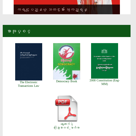
ကရင္ျပည္နယ္ သတင္းမ်ား ၾကည့္ရန္
စာအုပ္စင္
2008 Constitution (Eng-
Democracy Book
The Electronic
MM)
Transactions Law
ရွေးကောက်ပွဲ
ကြေညာစာတမ်း_မာတိကာ