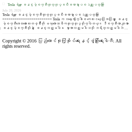
Tesla ရဲ႕‌ေျခနင္းမဲ့စက္ဘီးထုတ္လုပ္ၿပီးခဏမွာပစၥည္းျပတ္သြား
July 20, 2026
Tesla ရဲ႕‌ေျခနင္းမဲ့စက္ဘီးထုတ္လုပ္ၿပီးခဏမွာပစၥည္းျပတ္သြား
======================== Tesla က လမ္းေလွ်ာက္ခါစ ကေလးငယ္ေတြအတြက္ ေျခနင္း
မဲ့စက္ဘီးအေသးစားေလးတစ္မ်ိဳးကို မၾကာေသးမီကထုတ္လုပ္လိုက္ပါတယ္။ ဒီစက္ဘီးဟာ တျခား
ေျခနင္းမဲ့စက္ဘီးလိုပဲ ေျခနင္းလည္းမပါ၊ ေမာ္တာလည္းမပါသလို ဘရိတ္လည္းမပါဘဲ …
Copyright © 2016
ပြည်ထောင်စုကြံ့ခိုင်ရေးနှင့်ဖွံ့ဖြိုးရေးပါတီ
. All
rights reserved.