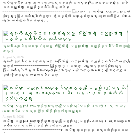
ေလးမ်က္ႏွာၿမိဳ႕နယ္ ေရေဘးကယ္ဆယ္ေရးစခန္းသို အသင့္စားသုံးႏိုင္ေသာအစားအစာမ်ားႏွင့္ ေဆးဝါး
ပစၥည္းမ်ားအား ျပည္ခိုင္ၿဖိဳးပါတီမွ လႉဒါန္း
================================= ဩဂုတ္ ၅၊ ေလးမ်က္ႏွာ ျပည္ေထာင္စုႀကံ့
ခိုင္ေရးႏွင့္ဖြံ႕ၿဖိဳးေရးပါတီဥကၠ႒ ဦးခင္ရီ၏ လမ္းၫႊန္ခ်က္အရ ေရေဘးႀကဳံေတြ႕ခံစားေန
ရေသာ ေလးမ်က္ႏွာၿမိဳ႕နယ္မွ …
ရႀကီးနစ္ျမဳပ္မႈဒဏ္ခံရသည့္ ေက်း႐ြာမ်ားရွိ ျပည္သူမ်ားအား ျပည္ခိုင္ၿဖိဳးပါတီက ကူညီေ
ထာက္ပံ့
August 5, 2026
ေရႀကီးနစ္ျမဳပ္မႈဒဏ္ခံရသည့္ ေက်း႐ြာမ်ားရွိ ျပည္သူမ်ားအား ျပည္ခိုင္ၿဖိဳးပါတီက ကူညီေ
ထာက္ပံ့ ================= ဩဂုတ္ ၅၊ ဟသၤာတ ျပည္ေထာင္စုႀကံ့ခိုင္ေရးႏွင့္
ဖြံ႕ၿဖိဳးေရးပါတီမွ အမ်ိဳးသားလႊတ္ေတာ္ကိုယ္စားလွယ္ ဗဟိုအလုပ္အမႈေဆာင္ ဦးေအာင္တင္ျမ
င့္၏ ဦးေဆာင္မႈႏွင့္ ဟသၤာတၿမိဳ႕နယ္ …
လးမ်က္ႏွာ ျပည္သူ႔လႊတ္ေတာ္ကိုယ္စားလွယ္ ဦးျမင့္စိုး၊ (ျမင့္စိုး-နတလ) ၊ ေရ ေဘး သင့္ေ
နေသာ ၿမိဳ႕ေပၚ ရပ္ ကြက္ မ်ားကို လိုက္လံၾကည့္ရႈ။
August 5, 2026
ေလးမ်က္ႏွာ ျပည္သူ႔လႊတ္ေတာ္ကိုယ္စားလွယ္ ဦးျမင့္စိုး၊ (ျမင့္စိုး-နတလ) ၊ ေရေဘးသင့္ေနေသာ
ၿမိဳ႕ေပၚ ရပ္ကြက္ မ်ားကို လိုက္လံၾကည့္ရႈ။
============================= ေလးမ်က္ႏွာ ၾသဂုတ္ ၄ ဧရာဝတီတိုင္းေဒသႀ