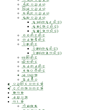
ခ်င္းျပည္နယ္
မြန္ျပည္နယ္
ရခိုင္ျပည္နယ္
ရွမ္းျပည္နယ္
ရွမ္း(အေရွ႕ပိုင္း)
ရွမ္း(ေတာင္ပိုင္း)
ရွမ္း(ေျမာက္ပိုင္း)
စစ္ကိုင္းတိုင္း
တနသၤာရီတိုင္း
ပဲခူးတိုင္း
ပဲခူး(အေရွပိုင္း)
ပဲခူး(အေနာက္ပိုင္း)
မေကြးတိုင္း
မႏၱေလးတိုင္း
ရန္ကုန္တိုင္း
ဧရာ၀တီတိုင္း
ေနျပည္ေတာ္
ဌာနခ်ဳပ္
ျပည္တြင္းသတင္းမ်ား
ႏိုင္ငံတကာသတင္းမ်ား
အားကစား
နည္းပညာ
က႑မ်ား
က်န္းမာေရး