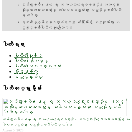
ေလးမ်က္ႏွာၿမိဳ႕နယ္ ေရ ေဘး ကယ္ဆယ္ေရးစခန္းသို႔ အသင့္စား
သုံးႏိုင္ေသာအစားအစာမ်ားႏွင့္ ေဆးဝါးပစၥည္းမ်ားအား ျပည္ခိုင္ၿဖိဳးပါတီ
မွ လႉဒါန္း
ေရႀကီးနစ္ျမဳပ္မႈဒဏ္ခံရသည့္ ေက်း႐ြာမ်ားရွိ ျပည္သူမ်ားအား ျပ
ည္ခိုင္ၿဖိဳးပါတီက ကူညီေထာက္ပံ့
ပါတီေရးရာ
ပါတီ၏မူ၀ါဒ
ပါတီ၏ သႏိၷဌာန္
ပါတီ၏လုပ္ငန္းစဥ္မ်ား
ေမွ်ာ္မွန္းခ်က္
ရည္မွန္းခ်က္
ပါတီလႈပ္ရွားမွဳမ်ား
လးမ်က္ႏွာၿမိဳ႕နယ္ ေရ ေဘး ကယ္ဆယ္ေရးစခန္းသို႔ အသင့္စားသုံးႏိုင္ေသာအစားအစာမ်ားႏွင့္ ေဆး
ဝါးပစၥည္းမ်ားအား ျပည္ခိုင္ၿဖိဳးပါတီမွ လႉဒါန္း
August 5, 2026