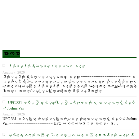
အားကစား
ဒီယိုမန္ဒီကို ရီးယဲလ္မက္ဒရစ္အသင္း ေခၚယူ
August 7, 2026
ဒီယိုမန္ဒီကို ရီးယဲလ္မက္ဒရစ္အသင္း ေခၚယူ ======================= စ
ပိန္ထိပ္သီး ရီးယဲလ္မက္ဒရစ္အသင္းဟာ လိုက္ပ္ဇစ္အသင္းရဲ႕ အိုင္ဗရီကိုစ္ လူင
ယ္ေတာင္ပံၾကယ္ပြင့္ ဒီယိုမန္ဒီကို ေခၚယူႏိုင္ခဲ့ၿပီျဖစ္ေၾကာင္း အတည္ျပဳေၾကညာခဲ့
ပါတယ္။ အသက္ (၁၉)ႏွစ္အ႐ြယ္သာရွိေသးတဲ့ ဒီယိုမန္ဒီအတြက္ …
UFC 331 ၿပိဳင္ ပြဲ မွာ ထိပ္ဆုံးေခါင္ ပြဲ ႀကီးအျဖစ္ ထိုး ရ ေတာ့ မယ့္ လက္ရွိ ခ်န္ပီ
ယံ ‌Joshua Van
August 6, 2026
UFC 331 ၿပိဳင္ပြဲမွာ ထိပ္ဆုံးေခါင္ပြဲႀကီးအျဖစ္ ထိုးရေတာ့မယ့္ လက္ရွိ ခ်န္ပီယံ ‌Joshua
Van ==================== UFC က စက္တက္ဘာ ၁၉ ရက္ေန႔မွာ …
ေလ့က်င့္ေရး ဝတ္စုံ အ တြ က္ ေပါင္ သန္း ၂၀ တန္ စ ပြ န္ဆာ စာခ်ဳပ္ကို မန္ယူ ခ်ဳ