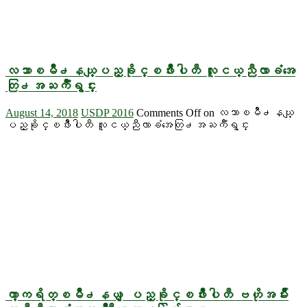
လသာၿမိဳ႕နယ္ျပည္ခိုင္ၿဖိဳးပါတီ လူငယ္ညီလာခံအေ
တြ႕အႀကံဳရွင္း
August 14, 2018
USDP 2016
Comments Off
on လသာၿမိဳ႕နယ္ျ
ပည္ခိုင္ၿဖိဳးပါတီ လူငယ္ညီလာခံအေတြ႕အႀကံဳရွင္း
ေကာ့ကရိတ္ၿမိဳ႕နယ္ ျပည္ခိုင္ၿဖိဳးပါတီ ဗဟုိအမ်ဳိး