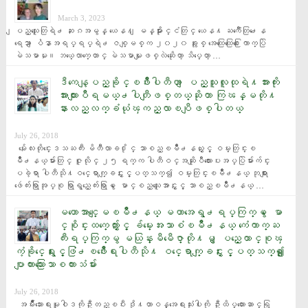
March 3, 2023
ျပည္သူေတြရဲ႕ ဆႏၵအမွန္ ယေန႔ ျမန္မာႏိုင္ငံတြင္ ယေန႔ ႀကဳံေတြ႕ေန
ရေသာ ျပႆနာအရပ္ရပ္ရဲ႕ ဇစ္ျမစ္က ၂၀၂၀ ခုႏွစ္ အေထြေထြေ႐ြးေကာက္ပြဲ 
မဲသမာမႈ။ ဘယ္ေလာက္ေတာင္ မဲသမာမႈျဖစ္လဲဆိုေတာ့ သိပ္ေတာ့ …
ဒီကေန့ျပည္ခုိင္ၿဖိဳးပါတီဟာ ျပည္သူလူထုရဲ႔အားကိုး
အားထားျပဳရမယ္႕ပါတီျဖစ္တယ္ဆိုတာ ကြၽန္မတို႔
နားလည္လက္ခံယုံၾကည္လာၿပီျဖစ္ပါတယ္
July 26, 2018
  မႏၲေလးတိုင္းေဒသႀကီး မိတီၴလာခ႐ိုင္ သာစည္ၿမိဳ႕နယ္ႏွင့္ ဝမ္းတြင္းၿ
မိဳ႕နယ္မ်ားတြင္ ဇူလိုင္ ၂၅ ရက္က ပါတီဝင္အဆိုျပဳလႊာေပးအပ္ပြဲမ်ားက်င္း
ပခဲ့ရာ ပါတီသို႔ဝင္ေရာက္ျခင္းႏွင့္ပတ္သက္၍ ဝမ္းတြင္းၿမိဳ႕နယ္ ဘုရားျ
ဖဴေက်းရြာအုပ္စု ရြာရွည္ေက်းရြာမွ ေမာင္စည္သူေအာင္ႏွင့္ သာစည္ၿမိဳ႕နယ္ …
မဟာေအာင္ေျမၿမိဳ႕နယ္ မဟာအေရွ႕ရပ္ကြက္မွ ေမာ
င္စုိင္းထက္ေက်ာ္ႏွင့္ ခ်မ္းေအးသာစံၿမိဳ႕နယ္ ကံေကာက္ႀ
ကီးရပ္ကြက္မွ မယြန္းမီမီေဇာ္တုိ႔မွ ျပည္ေထာင္စုၾ
ကံ့ခုိင္ေရးႏွင့္ဖြံ႕ၿဖိဳးေရးပါတီသုိ႔ ဝင္ေရာက္ျခင္းႏွင့္ပတ္သက္၍ ​ေျ
ပာျကားသြား​ေသာစကားသံမ်ား
July 26, 2018
  အမ်ဳိးသားေရးမူဝါဒကိုဦးတည္ၿပီး ဒို႔တာဝန္အေရးသံုးပါးကို ဦးထိပ္ထားေဆာင္ရြ