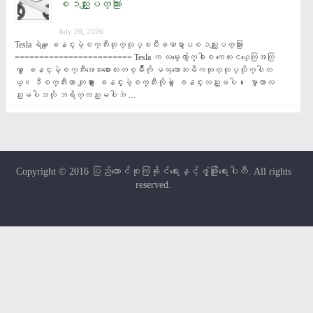
စၥည္းျပတ္သြား
July 20, 2026
Tesla ရဲ႕‌ေျခနင္းမဲ့စက္ဘီးထုတ္လုပ္ၿပီးခဏမွာပစၥည္းျပတ္သြား 
======================== Tesla က လမ္းေလွ်ာက္ခါစ ကေလးငယ္ေတြအတြ
က္ ေျခနင္းမဲ့စက္ဘီးအေသးစားေလးတစ္မ်ိဳးကို မၾကာေသးမီကထုတ္လုပ္လိုက္ပါတ
ယ္။ ဒီစက္ဘီးဟာ တျခား ေျခနင္းမဲ့စက္ဘီးလိုပဲ ေျခနင္းလည္းမပါ၊ ေမာ္တာလ
ည္းမပါသလို ဘရိတ္လည္းမပါဘဲ …
Copyright © 2016
ပြည်ထောင်စုကြံ့ခိုင်ရေးနှင့်ဖွံ့ဖြိုးရေးပါတီ
. All rights
reserved.