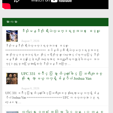
အားကစား
ဒီယိုမန္ဒီကို ရီးယဲလ္မက္ဒရစ္အသင္း ေခၚယူ
August 7, 2026
ဒီယိုမန္ဒီကို ရီးယဲလ္မက္ဒရစ္အသင္း ေခၚယူ 
======================= စပိန္ထိပ္သီး ရီးယဲလ္မက္ဒရစ္အသင္း
ဟာ လိုက္ပ္ဇစ္အသင္းရဲ႕ အိုင္ဗရီကိုစ္ လူငယ္ေတာင္ပံၾကယ္ပြင့္ ဒီယို
မန္ဒီကို ေခၚယူႏိုင္ခဲ့ၿပီျဖစ္ေၾကာင္း အတည္ျပဳေၾကညာခဲ့ပါတယ္။ အသ
က္ (၁၉)ႏွစ္အ႐ြယ္သာရွိေသးတဲ့ ဒီယိုမန္ဒီအတြက္ …
UFC 331 ၿပိဳင္ ပြဲ မွာ ထိပ္ဆုံးေခါင္ ပြဲ ႀကီးအျဖစ္
ထိုး ရ ေတာ့ မယ့္ လက္ရွိ ခ်န္ပီယံ ‌Joshua Van
August 6, 2026
UFC 331 ၿပိဳင္ပြဲမွာ ထိပ္ဆုံးေခါင္ပြဲႀကီးအျဖစ္ ထိုးရေတာ့မယ့္ လက္ရွိ ခ်န္
ပီယံ ‌Joshua Van ==================== UFC က စက္တက္ဘာ ၁၉ ရ
က္ေန႔မွာ …
ေလ့က်င့္ေရး ဝတ္စုံ အ တြ က္ ေပါင္ သန္း ၂၀ တန္ စ