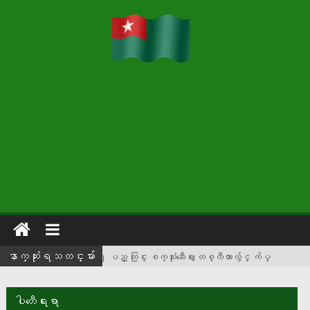
ေနာက္ဆံုးရသတင္းမ်ား
ျပည္ တြင္း စက္သုံးဆီေဈး တစ္လီတာလွ်င္ က်ပ္
၁၇၀ မွ ၂၆၅ အထိ ျမင့္တက္
တစ္လကို လူတူစက္႐ုပ္ ၁၀၀၀ ထုတ္လုပ္မယ့္ မစ္ဆူဘီရွီ
ပါတီေရးရာ