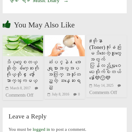
ထာ္၀ါး ရဲ႕ Music Diary”
→
You May Also Like
#တိုနာ
(Toner)သုံးနည်း
မသိသေးတဲ့သူတွေ
အတွက်
သိပ္လွေစတယ္
ဆံပင္နဲ႔ အေ
ပြန်လည်မျှဝေ
ဆိုတဲ့ ခ်က္ေဆးကို
ရျပားအလွအပ
ပေးလိုက်ပါတယ်
ကိုယ္တုိင္ ေဖ်ာ္ေ
အတြက္ အသံုးတ
နော်💜🙂💜
သာက္ၾကမယ္
ည့္တဲ့ ဆန္ေဆးရ
May 14, 2025
ည္
March 8, 2017
Comments Off
July 8, 2016
0
Comments Off
Leave a Reply
You must be
logged in
to post a comment.