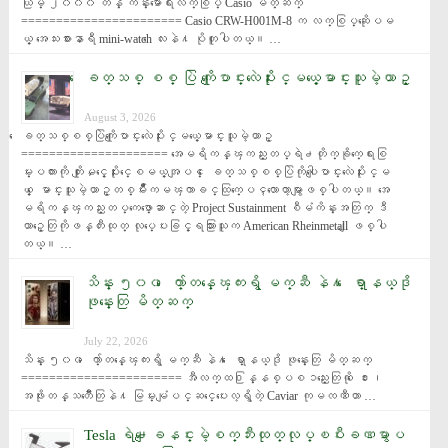
ယြမ္ ၂၀၀၀ တန္ က်န္းမာေရးလက္စြပ္ Casio မိတ္ဆက္ 
======================= Casio CRW-H001M-8 က လက္စြပ္ဆိုေပမ
ယ့္ အေသးစားနာရီ mini-watch ေလးနဲ႔ ပိုတူပါတယ္။ …
ေခတ္သစ္ စစ္ ပြဲ ကိုေျပာင္းလဲေပးႏိုင္မယ့္ေမာင္းသူမဲ့ယာဥ္
August 3, 2026
ေခတ္သစ္စစ္ပြဲကိုေျပာင္းလဲေပးႏိုင္မယ့္ေမာင္းသူမဲ့ယာဥ္ 
===================== အေမရိကန္ၾကည္းတပ္ရဲ႕တိုက္ခိုက္ေရးစြ
မ္းပကားကို တိုးျမႇင့္ေပးႏိုင္ေစမယ့္အျပင္ ေခတ္သစ္စစ္ပြဲကိုပါေျပာင္းလဲေပးႏိုင္မ
ယ့္ ေမာင္းသူမဲ့ယာဥ္တစ္မ်ိဳးကမၾကာခင္ထြက္ေပၚလာေတာ့မွာျဖစ္ပါတယ္။ အေ
မရိကန္ၾကည္းတပ္ကေဖာ္ေဆာင္တဲ့ Project Sustainment စီမံကိန္းအတြက္ ဒီ
ယာဥ္ေတြကိုဖန္တီးထုတ္ လုပ္ေပးခြင့္ရသြားသူက American Rheinmetall ျဖစ္ပါ
တယ္။ …
သိန္း ၅၀၀ ေက်ာ္တန္ေၾကးရွိ မက္ဆီ နဲ႔ ေရာ္နယ္ဒို
ဖုန္းေတြ မိတ္ဆက္
July 22, 2026
သိန္း ၅၀၀ ေက်ာ္တန္ေၾကးရွိ မက္ဆီ နဲ႔ ေရာ္နယ္ဒို ဖုန္းေတြ မိတ္ဆက္ 
======================= အီလက္ထ႐ြန္နစ္ပစၥည္းေတြကို ေ႐ႊ၊ 
အဖိုးတန္သတၱဳေတြနဲ႔ မြမ္းမံျပင္ဆင္ေပးေလ့ရွိတဲ့ Caviar ကုမၸဏီဟာ …
Tesla ရဲ႕‌ေျခနင္းမဲ့စက္ဘီးထုတ္လုပ္ၿပီးခဏမွာပ