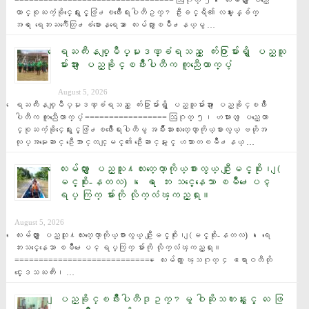
================================= ဩဂုတ္ ၅၊ ေလးမ်က္ႏွာ ျပည္ေ
ထာင္စုႀကံ့ခိုင္ေရးႏွင့္ဖြံ႕ၿဖိဳးေရးပါတီဥကၠ႒ ဦးခင္ရီ၏ လမ္းၫႊန္ခ်က္
အရ ေရေဘးႀကဳံေတြ႕ခံစားေနရေသာ ေလးမ်က္ႏွာၿမိဳ႕နယ္မွ …
ေရႀကီးနစ္ျမဳပ္မႈဒဏ္ခံရသည့္ ေက်း႐ြာမ်ားရွိ ျပည္သူ
မ်ားအား ျပည္ခိုင္ၿဖိဳးပါတီက ကူညီေထာက္ပံ့
August 5, 2026
ေရႀကီးနစ္ျမဳပ္မႈဒဏ္ခံရသည့္ ေက်း႐ြာမ်ားရွိ ျပည္သူမ်ားအား ျပည္ခိုင္ၿဖိဳး
ပါတီက ကူညီေထာက္ပံ့ ================= ဩဂုတ္ ၅၊ ဟသၤာတ ျပည္ေထာ
င္စုႀကံ့ခိုင္ေရးႏွင့္ဖြံ႕ၿဖိဳးေရးပါတီမွ အမ်ိဳးသားလႊတ္ေတာ္ကိုယ္စားလွယ္ ဗဟိုအ
လုပ္အမႈေဆာင္ ဦးေအာင္တင္ျမင့္၏ ဦးေဆာင္မႈႏွင့္ ဟသၤာတၿမိဳ႕နယ္ …
ေလးမ်က္ႏွာ ျပည္သူ႔လႊတ္ေတာ္ကိုယ္စားလွယ္ ဦးျမင့္စိုး၊ (ျ
မင့္စိုး-နတလ) ၊ ေရ ေဘး သင့္ေနေသာ ၿမိဳ႕ေပၚ
ရပ္ ကြက္ မ်ားကို လိုက္လံၾကည့္ရႈ။
August 5, 2026
ေလးမ်က္ႏွာ ျပည္သူ႔လႊတ္ေတာ္ကိုယ္စားလွယ္ ဦးျမင့္စိုး၊ (ျမင့္စိုး-နတလ) ၊ ေရေ
ဘးသင့္ေနေသာ ၿမိဳ႕ေပၚ ရပ္ကြက္ မ်ားကို လိုက္လံၾကည့္ရႈ။ 
============================= ေလးမ်က္ႏွာ ၾသဂုတ္ ၄ ဧရာဝတီတို
င္းေဒသႀကီး၊ …
ျပည္ခိုင္ၿဖိဳးပါတီဒုဥကၠ႒မွ ဝါဆိုသကၤန္းႏွင့္ လႉ ဖြ