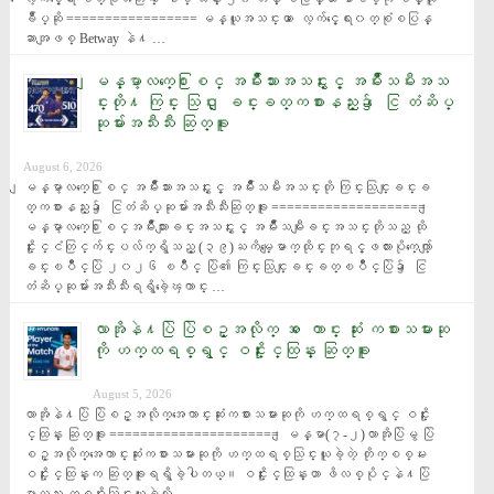
ခ်ဳပ္ဆို ================= မန္ယူအသင္းဟာ ေလ့က်င့္ေရး၀တ္စုံစပြန္
ဆာအျဖစ္ Betway နဲ႔ …
ျမန္မာ့လက္ေ႐ြးစင္ အမ်ိဳးသားအသင္းႏွင့္ အမ်ိဳးသမီးအသ
င္းတို႔ ကြင္း သြင္း ျခင္းခတ္ကစားနည္း၌ ေငြ တံဆိပ္
ဆုမ်ားအသီးသီး ဆြတ္ခူး
August 6, 2026
ျမန္မာ့လက္ေ႐ြးစင္ အမ်ိဳးသားအသင္းႏွင့္ အမ်ိဳးသမီးအသင္းတို ကြင္းသြင္းျခင္းခ
တ္ကစားနည္း၌ ေငြတံဆိပ္ဆုမ်ားအသီးသီးဆြတ္ခူး ==================== ျ
မန္မာ့လက္ေ႐ြးစင္အမ်ိဳးသားျခင္းအသင္းႏွင့္ အမ်ိဳးသမီးျခင္းအသင္းတိုသည္ ထို
င္းႏိုင္ငံတြင္က်င္းပလ်က္ရွိသည့္ (၃၉)ႀကိမ္ေျမာက္ထိုင္းဘုရင့္ဖလားပိုက္ေက်ာ္ျ
ခင္းၿပိဳင္ပြဲ ၂၀၂၆ ၿပိဳင္ ပြဲ၏ ကြင္းသြင္းျခင္းခတ္ၿပိဳင္ပြဲ၌ ေငြ
တံဆိပ္ဆုမ်ားအသီးသီးရရွိခဲ့ေၾကာင္း …
လာအိုနဲ႔ပြဲ ပြဲစဥ္အလိုက္ အ ေကာင္း ဆုံး ကစားသမားဆု
ကို ဟက္ထရစ္ရွင္ ဝင္းႏိုင္ထြန္း ဆြတ္ခူး
August 5, 2026
လာအိုနဲ႔ပြဲ ပြဲစဥ္အလိုက္အေကာင္းဆုံးကစားသမားဆုကို ဟက္ထရစ္ရွင္ ဝင္းႏို
င္ထြန္း ဆြတ္ခူး ====================== ျမန္မာ(၇-၂)လာအိုပြဲမွ ပြဲ
စဥ္အလိုက္အေကာင္းဆုံးကစားသမားဆုကို ဟက္ထရစ္သြင္းယူခဲ့တဲ့ တိုက္စစ္မႉး 
ဝင္းႏိုင္ထြန္းက ဆြတ္ခူးရရွိခဲ့ပါတယ္။ ဝင္းႏိုင္ထြန္းဟာ ဖိလစ္ပိုင္နဲ႔ပြဲ