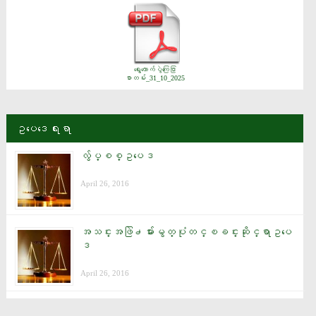
ရွေးကောက်ပွဲကြေငြာ
စာတမ်း_31_10_2025
ဥပေဒေရးရာ
လွ်ပ္စစ္ဥပေဒ
April 26, 2016
အသင္းအဖြဲ႕မ်ားမွတ္ပုံတင္ၿခင္းဆိုင္ရာဥပေ
ဒ
April 26, 2016