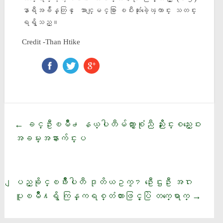
နာရီအခ်ိန္တြင္ ေအာင္ျမင္စြာ ၿပီးဆံုးခဲ့ေၾကာင္း သတင္း
ရရိွသည္။
Credit -Than Htike
ခင္ဦးၿမိဳ႕ နယ္ပါတီမ်က္ႏွာစုံညီ ညိႇႏႈိင္းစည္းေဝး
←
အခမ္းအနားက်င္းပ
ျပည္ခိုင္ၿဖိဳးပါတီ ဒုတိယဥကၠ႒ ဦးေဌးဦး အဂၤ
ပူၿမိဳ႔ရွိ ကြန္ကရစ္တံတားဖြင့္ပြဲ တက္ေရာက္
→