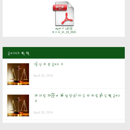
ရွေးကောက်ပွဲကြေငြာ
စာတမ်း_31_10_2025
ဥပေဒေရးရာ
လွ်ပ္စစ္ဥပေဒ
April 26, 2016
အသင္းအဖြဲ႕မ်ားမွတ္ပုံတင္ၿခင္းဆိုင္ရာဥပေ
ဒ
April 26, 2016