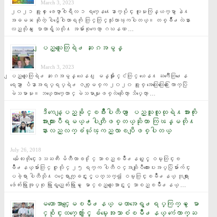
March 3, 2023
၂၀၂၁ ခုႏွစ္ ေဖေဖာ္ဝါရီလ ၁ ရက္ေန႔ေနာက္ပိုင္း လူမႈကြန္ယက္မွာ နဲ႔ 
အဓမၼ ဆိုတဲ့ ပါဠိေဝါဟာရကို တြင္တြင္သုံးလာၾကပါတယ္။ တစ္ခ်ိဳ႕လဲနား
လည္လို႔ ေျပာတာရွိသလို႔ အမ်ားစုကေတာ့ ဂဃနဏ …
ျပည္သူေတြရဲ႕ ဆႏၵအမွန္
March 3, 2023
ျပည္သူေတြရဲ႕ ဆႏၵအမွန္ ယေန႔ ျမန္မာႏိုင္ငံတြင္ ယေန႔ ႀကဳံေတြ႕ေန
ရေသာ ျပႆနာအရပ္ရပ္ရဲ႕ ဇစ္ျမစ္က ၂၀၂၀ ခုႏွစ္ အေထြေထြေ႐ြးေကာက္ပြဲ 
မဲသမာမႈ။ ဘယ္ေလာက္ေတာင္ မဲသမာမႈျဖစ္လဲဆိုေတာ့ သိပ္ေတာ့ …
ဒီကေန့ျပည္ခုိင္ၿဖိဳးပါတီဟာ ျပည္သူလူထုရဲ႔အားကိုး
အားထားျပဳရမယ္႕ပါတီျဖစ္တယ္ဆိုတာ ကြၽန္မတို႔
နားလည္လက္ခံယုံၾကည္လာၿပီျဖစ္ပါတယ္
July 26, 2018
  မႏၲေလးတိုင္းေဒသႀကီး မိတီၴလာခ႐ိုင္ သာစည္ၿမိဳ႕နယ္ႏွင့္ ဝမ္းတြင္းၿ
မိဳ႕နယ္မ်ားတြင္ ဇူလိုင္ ၂၅ ရက္က ပါတီဝင္အဆိုျပဳလႊာေပးအပ္ပြဲမ်ားက်င္း
ပခဲ့ရာ ပါတီသို႔ဝင္ေရာက္ျခင္းႏွင့္ပတ္သက္၍ ဝမ္းတြင္းၿမိဳ႕နယ္ ဘုရားျ
ဖဴေက်းရြာအုပ္စု ရြာရွည္ေက်းရြာမွ ေမာင္စည္သူေအာင္ႏွင့္ သာစည္ၿမိဳ႕နယ္ …
မဟာေအာင္ေျမၿမိဳ႕နယ္ မဟာအေရွ႕ရပ္ကြက္မွ ေမာ
င္စုိင္းထက္ေက်ာ္ႏွင့္ ခ်မ္းေအးသာစံၿမိဳ႕နယ္ ကံေကာက္ႀ