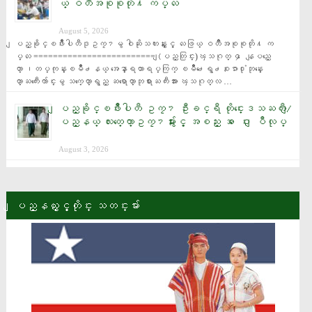
ယ္ ဝတၳဳအစုစုတို႔ ကပ္လႉ
August 5, 2026
ျပည္ခိုင္ၿဖိဳးပါတီဒုဥကၠ႒မွ ဝါဆိုသကၤန္းႏွင့္ လႉဖြယ္ ဝတၳဳအစုစုတို႔ က
ပ္လႉ ========================= (ျပည္တြင္း)ၾသဂုတ္ ၄ ေနျပည္ေ
တာ္ ၊တပ္ကုန္းၿမိဳ႕နယ္ အေနာ္ရထာရပ္ကြက္ ၿမိဳ႕ေရွ႕စႏၵာ႐ုံဘုန္းေ
တာ္ႀကီးေက်ာင္းမွ သက္ေတာ္ရွည္ ဆရာေတာ္ဘုရားႀကီးအား ၾသဂုတ္လ …
ျပည္ခိုင္ၿဖိဳးပါတီ ဥကၠ႒ ဦးခင္ရီ တိုင္းေဒသႀကီး/ျ
ပည္နယ္ လႊတ္ေတာ္ဥကၠ႒မ်ားႏွင့္ အစည္း အ ေဝး ျပဳလုပ္
August 3, 2026
ျပည္နယ္ႏွင့္တိုင္း သတင္းမ်ား