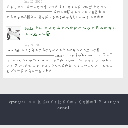
July 22, 2026
သိန္း ၅၀၀ ေက်ာ္တန္ေၾကးရွိ မက္ဆီ နဲ႔ ေရာ္နယ္ဒို ဖုန္းေတြ မိတ္ဆက္ 
======================= အီလက္ထ႐ြန္နစ္ပစၥည္းေတြကို ေ႐ႊ၊ 
အဖိုးတန္သတၱဳေတြနဲ႔ မြမ္းမံျပင္ဆင္ေပးေလ့ရွိတဲ့ Caviar ကုမၸဏီဟာ …
Tesla ရဲ႕‌ေျခနင္းမဲ့စက္ဘီးထုတ္လုပ္ၿပီးခဏမွာပ
စၥည္းျပတ္သြား
July 20, 2026
Tesla ရဲ႕‌ေျခနင္းမဲ့စက္ဘီးထုတ္လုပ္ၿပီးခဏမွာပစၥည္းျပတ္သြား 
======================== Tesla က လမ္းေလွ်ာက္ခါစ ကေလးငယ္ေတြအတြ
က္ ေျခနင္းမဲ့စက္ဘီးအေသးစားေလးတစ္မ်ိဳးကို မၾကာေသးမီကထုတ္လုပ္လိုက္ပါတ
ယ္။ ဒီစက္ဘီးဟာ တျခား ေျခနင္းမဲ့စက္ဘီးလိုပဲ ေျခနင္းလည္းမပါ၊ ေမာ္တာလ
ည္းမပါသလို ဘရိတ္လည္းမပါဘဲ …
Copyright © 2016
ပြည်ထောင်စုကြံ့ခိုင်ရေးနှင့်ဖွံ့ဖြိုးရေးပါတီ
. All rights
reserved.