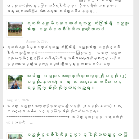
================================= ဩဂုတ္ ၅၊ ေလးမ်က္ႏွာ ျပည္ေ
ထာင္စုႀကံ့ခိုင္ေရးႏွင့္ဖြံ႕ၿဖိဳးေရးပါတီဥကၠ႒ ဦးခင္ရီ၏ လမ္းၫႊန္ခ်က္
အရ ေရေဘးႀကဳံေတြ႕ခံစားေနရေသာ ေလးမ်က္ႏွာၿမိဳ႕နယ္မွ …
ေရႀကီးနစ္ျမဳပ္မႈဒဏ္ခံရသည့္ ေက်း႐ြာမ်ားရွိ ျပည္သူ
မ်ားအား ျပည္ခိုင္ၿဖိဳးပါတီက ကူညီေထာက္ပံ့
August 5, 2026
ေရႀကီးနစ္ျမဳပ္မႈဒဏ္ခံရသည့္ ေက်း႐ြာမ်ားရွိ ျပည္သူမ်ားအား ျပည္ခိုင္ၿဖိဳး
ပါတီက ကူညီေထာက္ပံ့ ================= ဩဂုတ္ ၅၊ ဟသၤာတ ျပည္ေထာ
င္စုႀကံ့ခိုင္ေရးႏွင့္ဖြံ႕ၿဖိဳးေရးပါတီမွ အမ်ိဳးသားလႊတ္ေတာ္ကိုယ္စားလွယ္ ဗဟိုအ
လုပ္အမႈေဆာင္ ဦးေအာင္တင္ျမင့္၏ ဦးေဆာင္မႈႏွင့္ ဟသၤာတၿမိဳ႕နယ္ …
ေလးမ်က္ႏွာ ျပည္သူ႔လႊတ္ေတာ္ကိုယ္စားလွယ္ ဦးျမင့္စိုး၊ (ျ
မင့္စိုး-နတလ) ၊ ေရ ေဘး သင့္ေနေသာ ၿမိဳ႕ေပၚ
ရပ္ ကြက္ မ်ားကို လိုက္လံၾကည့္ရႈ။
August 5, 2026
ေလးမ်က္ႏွာ ျပည္သူ႔လႊတ္ေတာ္ကိုယ္စားလွယ္ ဦးျမင့္စိုး၊ (ျမင့္စိုး-နတလ) ၊ ေရေ
ဘးသင့္ေနေသာ ၿမိဳ႕ေပၚ ရပ္ကြက္ မ်ားကို လိုက္လံၾကည့္ရႈ။ 
============================= ေလးမ်က္ႏွာ ၾသဂုတ္ ၄ ဧရာဝတီတို
င္းေဒသႀကီး၊ …
ျပည္ခိုင္ၿဖိဳးပါတီဒုဥကၠ႒မွ ဝါဆိုသကၤန္းႏွင့္ လႉ ဖြ