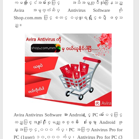
ကမၻာ့ႏိုင္ငံအမ်ားစုတြင္ အသိအမွတ္ျပဳသံုးစြဲေနသည့္
Avira အမွတ္တံဆိပ္ Antivirus Software ကို
Shop.com.mm တြင္ စတင္ ဝယ္ယူရရွိႏိုင္ၿပီ ျဖစ္သ
ည္။
Avira Antivirus Software အား Android ႏွင့္ PC မ်ားေပၚတြင္
ထည့္သြင္းအသံုးျပဳႏိုင္မည္ျဖစ္ၿပီး ေစ်းႏႈန္းမွာ Android ဖု
န္းအတြက္ ၄,၀၀၀ က်ပ္၊PC အတြက္ Anivirus Pro for
PC (1user) ၁၀,၀၀၀ က်ပ္၊ Antivirus Pro for PC (3