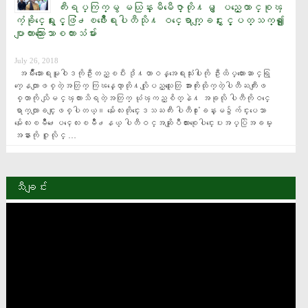
ကီးရပ္ကြက္မွ မယြန္းမီမီေဇာ္တုိ႔မွ ျပည္ေထာင္စုၾ
ကံ့ခုိင္ေရးႏွင့္ဖြံ႕ၿဖိဳးေရးပါတီသုိ႔ ဝင္ေရာက္ျခင္းႏွင့္ပတ္သက္၍ ​ေျ
ပာျကားသြား​ေသာစကားသံမ်ား
July 26, 2018
  အမ်ဳိးသားေရးမူဝါဒကိုဦးတည္ၿပီး ဒို႔တာဝန္အေရးသံုးပါးကို ဦးထိပ္ထားေဆာင္ရြ
က္ေနတာျဖစ္တဲ့အတြက္ ကြၽန္ေတာ္တို႔လိုျပည္သူေတြ အားကိုးထိုက္တဲ့ပါတီႀကီးျဖ
စ္တာကို သိျမင္ၾကားသိရတဲ့အတြက္ ယံုၾကည္စိတ္နဲ႔ အခုလို ပါတီကိုဝင္ေ
ရာက္လာျခင္းျဖစ္ပါတယ္​။ မႏၲေလးတိုင္းေဒသႀကီး ပါတီ႐ံုးခန္းမ၌က်င္းပေသာ 
မႏၲေလးၿမိဳ႕ေပၚေလးၿမိဳ႕နယ္ ပါတီဝင္အဆုိျပဳလႊာစုေပါင္းေပးအပ္ပြဲအခမ္း
အနားကုိ ဇူလိုင္ …
သီချင်း