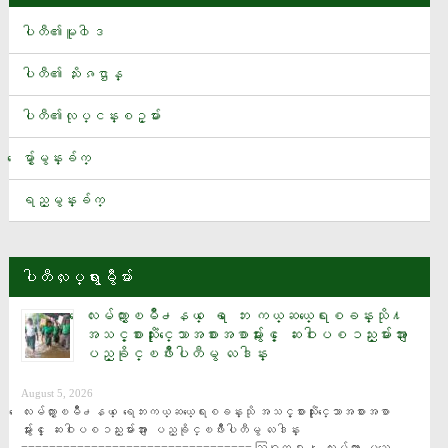
UFC 331 ၿပိဳင္ ပြဲ မွာ ထိပ္ဆုံးေခါင္ ပြဲ ႀကီးအျဖစ္ ထိုး ရ ေတာ့ မယ့္ လက္ရွိ
ပါတီ၏မူ၀ါဒ
ခ်န္ပီယံ ‌Joshua Van
ယြမ္ ၂၀၀၀ တန္ က်န္းမာေရး လက္ စြပ္ Casio မိတ္ဆက္
ပါတီ၏ သႏိၷဌာန္
ႏိုင္ငံေတာ္သမၼတ ထိုင္းႏိုင္ငံသို႔ ေရာက္ရွိ
ပါတီ၏လုပ္ငန္းစဥ္မ်ား
ေလ့က်င့္ေရး ဝတ္စုံ အ တြ က္ ေပါင္ သန္း ၂၀ တန္ စ ပြ န္ဆာ စာခ်ဳပ္ကို မ
န္ယူ ခ်ဳပ္ဆို
ေမွ်ာ္မွန္းခ်က္
ျမန္မာ့လက္ေ႐ြးစင္ အမ်ိဳးသားအသင္းႏွင့္ အမ်ိဳးသမီးအသင္းတို႔ ကြင္း သြင္း ျခ
ရည္မွန္းခ်က္
င္းခတ္ကစားနည္း၌ ေငြ တံဆိပ္ဆုမ်ားအသီးသီး ဆြတ္ခူး
ေလးမ်က္ႏွာၿမိဳ႕နယ္ ေရ ေဘး ကယ္ဆယ္ေရးစခန္းသို႔ အသင့္စားသုံးႏိုင္ေသာအစား
အစာမ်ားႏွင့္ ေဆးဝါးပစၥည္းမ်ားအား ျပည္ခိုင္ၿဖိဳးပါတီမွ လႉဒါန္း
ပါတီလႈပ္ရွားမွဳမ်ား
ေရႀကီးနစ္ျမဳပ္မႈဒဏ္ခံရသည့္ ေက်း႐ြာမ်ားရွိ ျပည္သူမ်ားအား ျပည္ခိုင္ၿဖိဳး
ေလးမ်က္ႏွာၿမိဳ႕နယ္ ေရ ေဘး ကယ္ဆယ္ေရးစခန္းသို႔
ပါတီက ကူညီေထာက္ပံ့
အသင့္စားသုံးႏိုင္ေသာအစားအစာမ်ားႏွင့္ ေဆးဝါးပစၥည္းမ်ားအား ျ
ဒီယိုမန္ဒီကို ရီးယဲလ္မက္ဒရစ္အသင္း ေခၚယူ
ပည္ခိုင္ၿဖိဳးပါတီမွ လႉဒါန္း
August 5, 2026
ေလးမ်က္ႏွာၿမိဳ႕နယ္ ေရေဘးကယ္ဆယ္ေရးစခန္းသို အသင့္စားသုံးႏိုင္ေသာအစားအစာ
မ်ားႏွင့္ ေဆးဝါးပစၥည္းမ်ားအား ျပည္ခိုင္ၿဖိဳးပါတီမွ လႉဒါန္း 