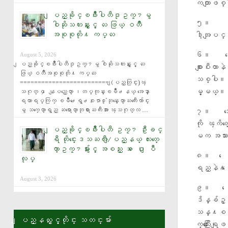
ကတာျဖစ
ျပည္ခိုင္ၿဖိဳးပါတီဒုဥကၠ႒မွ
၅။ သေဘၤာ
ဝါဆိုသကၤန္းႏွင့္ လႉ ဖြယ္ ဝတၳဳ
အစုစုတို႔ ကပ္လႉ
ဒါ့အျပင
၆။ သေဘၤာ
August 5, 2026
ျပည္ခိုင္ၿဖိဳးပါတီဒုဥကၠ႒မွ ဝါဆိုသကၤန္းႏွင့္ လႉ
စားျပီးတာ
ဖြယ္ ဝတၳဳအစုစုတို႔ ကပ္လႉ 
သစ္ပါ။ ဒီ
========================= (ျပည္တြင္း)ၾ
မ့္မယ္။
သဂုတ္ ၄ ေနျပည္ေတာ္ ၊တပ္ကုန္းၿမိဳ႕နယ္ အေနာ္
ရထာရပ္ကြက္ ၿမိဳ႕ေရွ႕စႏၵာ႐ုံဘုန္းေတာ္ႀကီးေက်ာင္း
မွ သက္ေတာ္ရွည္ ဆရာေတာ္ဘုရားႀကီးအား ၾသဂုတ္လ …
၇။ သေဘၤာ
ကို ၾကိတ္
ျပည္ခိုင္ၿဖိဳးပါတီ ဥကၠ႒ ဦးခင္
မက အသား 
ရီ တိုင္းေဒသႀကီး/ျပည္နယ္ လႊတ္ေ
တာ္ဥကၠ႒မ်ားႏွင့္ အစည္း အ ေဝး ျပဳ
၈။ ေရဓာတ္
လုပ္
ရည္နဲ႔ ေရ
August 3, 2026
၉။ ေနေလာ
ဒိန္ခ်ဥ
သန္႔စင္ထ
ျပည္နယ္ႏွင့္တိုင္း သတင္းမ်ား
က္သီးေႏြးေ