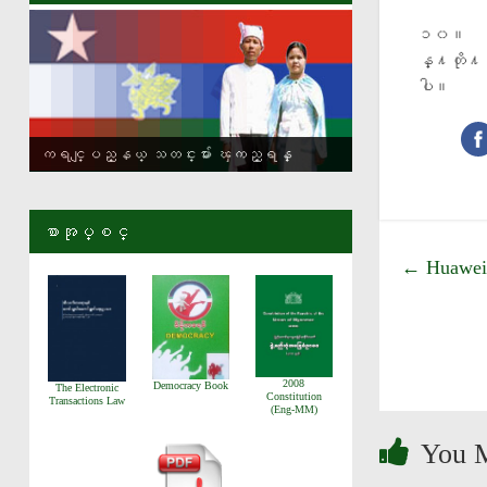
၁၀။ အသာ
န္႔တို႔န
ပါ။
ကရင္ျပည္နယ္ သတင္းမ်ား ၾကည့္ရန္
စာအုပ္စင္
Huawei 
←
2008
Democracy Book
The Electronic
Constitution
Transactions Law
(Eng-MM)
You 