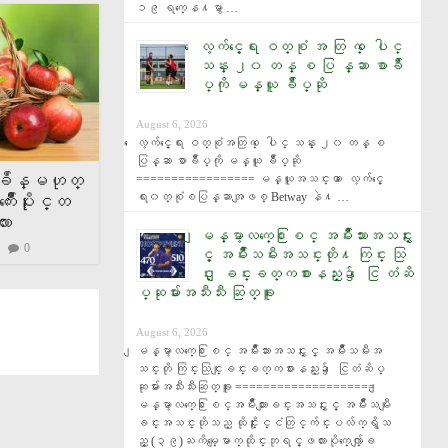
၁၉ ရက္ေန႔မွာ …
ေလ့က်င့္ေရး ဝတ္စုံ အ တြ က္ ေပါင္
သန္း ၂၀ တန္ စ ပြ န္ဆာ စာခ်ဳ
ပ္ကို မန္ယူ ခ်ဳပ္ဆို
August 6, 2026
ေလ့က်င့္ေရး ဝတ္စုံအတြက္ ေပါင္ သန္း ၂၀ တန္ စ
ပြန္ဆာ စာခ်ဳပ္ကို မန္ယူ ခ်ဳပ္ဆို 
ခ်ိန္မဟုတ္
================= မန္ယူအသင္းဟာ ေလ့က်င့္ေ
ရး၀တ္စုံစပြန္ဆာအျဖစ္ Betway နဲ႔ …
ဳိးေပးႏုိင္တ
ား
ျမန္မာ့လက္ေ႐ြးစင္ အမ်ိဳးသားအသင္းႏွ
0
င့္ အမ်ိဳးသမီးအသင္းတို႔ ကြင္း သြ
င္း ျခင္းခတ္ကစားနည္း၌ ေငြ တံဆိ
ပ္ဆုမ်ားအသီးသီး ဆြတ္ခူး
August 6, 2026
ျမန္မာ့လက္ေ႐ြးစင္ အမ်ိဳးသားအသင္းႏွင့္ အမ်ိဳးသမီးအ
သင္းတို ကြင္းသြင္းျခင္းခတ္ကစားနည္း၌ ေငြတံဆိပ္
ဆုမ်ားအသီးသီးဆြတ္ခူး ==================== ျ
မန္မာ့လက္ေ႐ြးစင္အမ်ိဳးသားျခင္းအသင္းႏွင့္ အမ်ိဳးသမီးျ
ခင္းအသင္းတိုသည္ ထိုင္းႏိုင္ငံတြင္က်င္းပလ်က္ရွိသ
ည့္ (၃၉)ႀကိမ္ေျမာက္ထိုင္းဘုရင့္ဖလားပိုက္ေက်ာ္ျခ