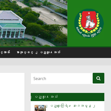
္တာဗ်ဴး
စာအုပ္စင္
ျပည္သူ႔အသံ
ျပည္သူ႔အသံ
ျပည္သူေတြရဲ႕ ဆႏၵအမွန္ ၂