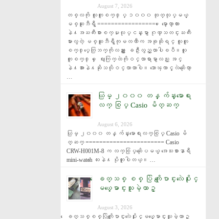
August 7, 2026
တစ္လကို လူတူစက္႐ုပ္ ၁၀၀၀ ထုတ္လုပ္မယ့္ 
မစ္ဆူဘီရွီ ================== ေမာ္ေတာ္ကား
နဲ႔အႀကီးစားစက္မႈလုပ္ငန္းမွာ ဂုဏ္သတင္းႀကီး
မားလွတဲ့ မစ္ဆူဘီရွီကုမၸဏီက အခုဆိုရင္ လူတူ
စက္႐ုပ္ေတြဘက္ကိုလည္း ေျခဦးလွည့္လာပါၿပီ။လူ
တူစက္႐ုပ္ ေဈးကြက္ထဲကိုဝင္လာရာမွာလည္း အင္
နဲ႔အားနဲ႔ဆိုသလိုဝင္လာတာပါ။ ဘာေၾကာင့္လဲဆိုေတာ့ 
…
ယြမ္ ၂၀၀၀ တန္ က်န္းမာေရး
လက္ စြပ္ Casio မိတ္ဆက္
August 6, 2026
ယြမ္ ၂၀၀၀ တန္ က်န္းမာေရးလက္စြပ္ Casio မိ
တ္ဆက္ ======================= Casio 
CRW-H001M-8 က လက္စြပ္ဆိုေပမယ့္ အေသးစားနာရီ 
mini-watch ေလးနဲ႔ ပိုတူပါတယ္။ …
ေခတ္သစ္ စစ္ ပြဲ ကိုေျပာင္းလဲေပးႏိုင္
မယ့္ေမာင္းသူမဲ့ယာဥ္
August 3, 2026
ေခတ္သစ္စစ္ပြဲကိုေျပာင္းလဲေပးႏိုင္မယ့္ေမာင္းသူမဲ့ယာဥ္ 