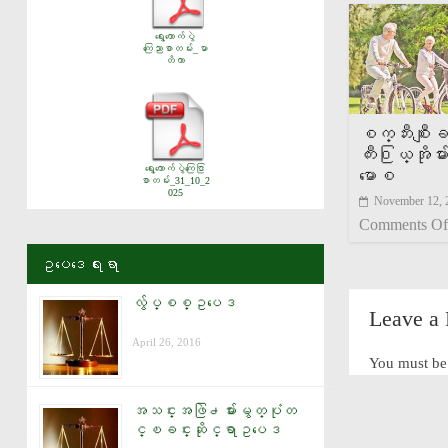
ရွေးကောက်ပွဲ
ကြေညာစာတမ်း_မာ
တိကာ
စက္ဘီးစီး
ကီး႐ြယ္အိုမ်ာ
ရွေးကောက်ပွဲကြေငြာ
မာေစ
စာတမ်း_31_10_2
025
November 12, 
Comments Of
ဥပေဒေရးရာ
လွ်ပ္စစ္ဥပေဒ
Leave a
April 26, 2016
You must b
အသင္းအဖြဲ႕မ်ားမွတ္ပုံတ
င္ၿခင္းဆိုင္ရာဥပေဒ