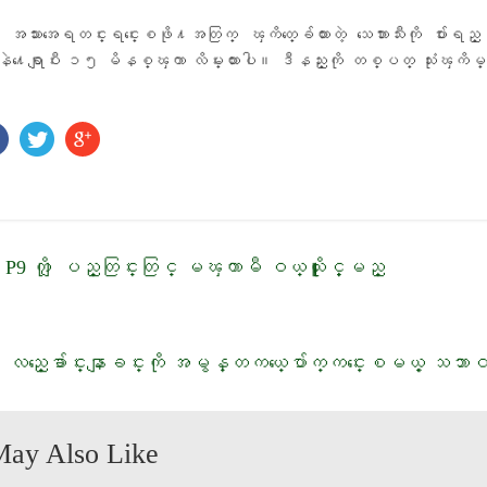
းအေရတင္းရင္းေစဖို႔အတြက္ ၾကိတ္ေခ်ထားတဲ့ သေဘၤာသီးကို ပ်ားရည
ဲ႔ေရာျပီး ၁၅ မိနစ္ၾကာ လိမ္းထားပါ။ ဒီနည္းကို တစ္ပတ္ သံုးၾကိမ္ 
P9 ကို ျပည္တြင္းတြင္ မၾကာမီ ဝယ္ယူႏုိင္္မည္
လည္ေခ်ာင္းနာျခင္းကို အမွန္တကယ္ေပ်ာက္ကင္းေစမယ့္ သဘာဝကု
May Also Like