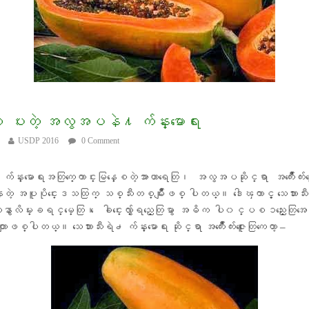
းႏွင့္ ေဆးဝါးပစၥည္းမ်ားအား ျပည္ခိုင္ၿဖိဳးပါတီမွ လႉဒါန္း
ီက ကူညီေထာက္ပံ့
က ေပးတဲ့ အလွအပနဲ႔ က်န္းမာေရး
USDP 2016
0 Comment
 က်န္းမာေရးအတြက္ေကာင္းမြန္ေစတဲ့အာဟာရေတြ၊ အလွအပဆိုင္ရာ အကိ်ဳးေက်းဇူးေ
တဲ့ အပူပိုင္းေဒသထြက္ သစ္သီးတစ္မိ်ဳးျဖစ္ ပါတယ္။ ဒါေၾကာင့္ သေဘၤာသ
က္နွာလိမ္းခရင္မ္ေတြ၊ ေခါင္းေလွ်ာ္ရည္ေတြမွာ အဓိက ပါ၀င္ပစၥည္းေတ
ာျဖစ္ပါတယ္။ သေဘၤာသီးရဲ႕ က်န္းမာေရး ဆိုင္ရာ အကိ်ဳးေက်းဇူးေတြကေတာ့ –