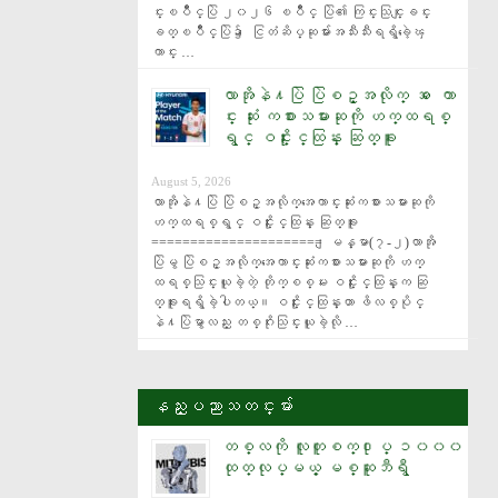
င္းၿပိဳင္ပြဲ ၂၀၂၆ ၿပိဳင္ ပြဲ၏ ကြင္းသြင္းျခင္း
ခတ္ၿပိဳင္ပြဲ၌ ေငြတံဆိပ္ဆုမ်ားအသီးသီးရရွိခဲ့ေၾ
ကာင္း …
လာအိုနဲ႔ပြဲ ပြဲစဥ္အလိုက္ အ ေကာ
င္း ဆုံး ကစားသမားဆုကို ဟက္ထရစ္
ရွင္ ဝင္းႏိုင္ထြန္း ဆြတ္ခူး
August 5, 2026
လာအိုနဲ႔ပြဲ ပြဲစဥ္အလိုက္အေကာင္းဆုံးကစားသမားဆုကို 
ဟက္ထရစ္ရွင္ ဝင္းႏိုင္ထြန္း ဆြတ္ခူး 
====================== ျမန္မာ(၇-၂)လာအို
ပြဲမွ ပြဲစဥ္အလိုက္အေကာင္းဆုံးကစားသမားဆုကို ဟက္
ထရစ္သြင္းယူခဲ့တဲ့ တိုက္စစ္မႉး ဝင္းႏိုင္ထြန္းက ဆြ
တ္ခူးရရွိခဲ့ပါတယ္။ ဝင္းႏိုင္ထြန္းဟာ ဖိလစ္ပိုင္
နဲ႔ပြဲမွာလည္း တစ္ဂိုးသြင္းယူခဲ့လို …
နည္းပညာသတင္းမ်ား
တစ္လကို လူတူစက္႐ုပ္ ၁၀၀၀
ထုတ္လုပ္မယ့္ မစ္ဆူဘီရွီ