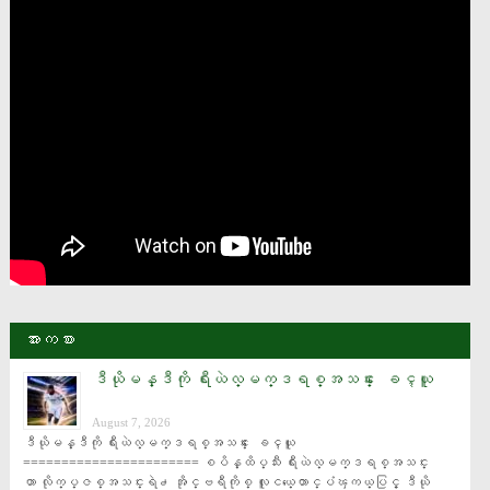
အားကစား
ဒီယိုမန္ဒီကို ရီးယဲလ္မက္ဒရစ္အသင္း ေခၚယူ
August 7, 2026
ဒီယိုမန္ဒီကို ရီးယဲလ္မက္ဒရစ္အသင္း ေခၚယူ 
======================= စပိန္ထိပ္သီး ရီးယဲလ္မက္ဒရစ္အသင္း
ဟာ လိုက္ပ္ဇစ္အသင္းရဲ႕ အိုင္ဗရီကိုစ္ လူငယ္ေတာင္ပံၾကယ္ပြင့္ ဒီယို