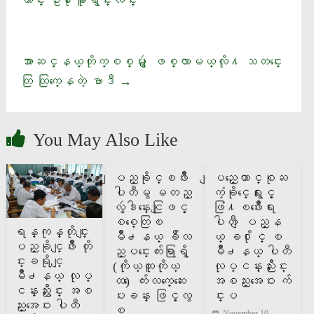
အာဆင္နယ္တိုက္စစ္မွဴး ျဖစ္လာမယ္လုိ႔ သတင္းေ
တြ ထြက္ေနတဲ့ ဗာဒီ
→
You May Also Like
ျပည္ခိုင္ၿဖိဳး
ျပည္ေထာင္စုႀ
ပါတီမွ မတည္
ကံ့ခိုင္ေရးႏွင့္
လွဴဒါန္းေငြျဖင့္
ဖြံ႔ၿဖိဳးေရး
စစ္ေတြၿ
ပါတီ ျပည္န
ရန္ကုန္တိုင္းျ
မိဳ႕နယ္ ခ်ီလ
ယ္ ခ႐ိုင္ ၿ
ပည္ခိုင္ျဖိဳး တို
ည္ပင္းေက်းရြာရွိ
မိဳ႕နယ္ ပါတီ
င္းခရိုင္ျ
(ကိုယ္ထူကိုယ္
လုပ္ငန္းညိႇႏိႈင္း
မိဳ႕နယ္ လုပ္
ထ) ေက်းလက္ေဆးေ
အစည္းအေဝး က်
ငန္းညိွႏိႈင္း အစ
ပးခန္း ဖြင့္လွ
င္းပ
ည္းအေဝး ပါတီ
စ္
November 10,