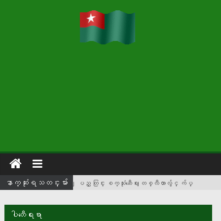
ေနာက္ဆံုးရသတင္းမ်ား
ျပည္ တြင္း စက္သုံးဆီေဈး တစ္လီတာလွ်င္ က်ပ္
၁၇၀ မွ ၂၆၅ အထိ ျမင့္တက္
တစ္လကို လူတူစက္႐ုပ္ ၁၀၀၀ ထုတ္လုပ္မယ့္ မစ္ဆူဘီရွီ
ပါတီေရးရာ