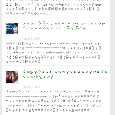
င္းႏိုင္ငံတြင္က်င္းပလ်က္ရွိသည့္ (၃၉)ႀကိမ္ေျမာက္ထိုင္းဘုရင့္ဖလားပိုက္ေက်ာ္ျ
ခင္းၿပိဳင္ပြဲ ၂၀၂၆ ၿပိဳင္ ပြဲ၏ ကြင္းသြင္းျခင္းခတ္ၿပိဳင္ပြဲ၌ ေငြ
တံဆိပ္ဆုမ်ားအသီးသီးရရွိခဲ့ေၾကာင္း …
လာအိုနဲ႔ပြဲ ပြဲစဥ္အလိုက္ အ ေကာင္း ဆုံး ကစားသမားဆု
ကို ဟက္ထရစ္ရွင္ ဝင္းႏိုင္ထြန္း ဆြတ္ခူး
August 5, 2026
လာအိုနဲ႔ပြဲ ပြဲစဥ္အလိုက္အေကာင္းဆုံးကစားသမားဆုကို ဟက္ထရစ္ရွင္ ဝင္းႏို
င္ထြန္း ဆြတ္ခူး ====================== ျမန္မာ(၇-၂)လာအိုပြဲမွ ပြဲ
စဥ္အလိုက္အေကာင္းဆုံးကစားသမားဆုကို ဟက္ထရစ္သြင္းယူခဲ့တဲ့ တိုက္စစ္မႉး 
ဝင္းႏိုင္ထြန္းက ဆြတ္ခူးရရွိခဲ့ပါတယ္။ ဝင္းႏိုင္ထြန္းဟာ ဖိလစ္ပိုင္နဲ႔ပြဲ
မွာလည္း တစ္ဂိုးသြင္းယူခဲ့လို …
ခ်စ္သူေဂ်ာ္ဂ်ီနာနဲ႔ လက္ထပ္မဂၤလာအခမ္းအနားက်င္း
ပမယ့္ စီေရာ္နယ္ဒို
August 4, 2026
ခ်စ္သူေဂ်ာ္ဂ်ီနာနဲ႔ လက္ထပ္မဂၤလာအခမ္းအနားက်င္းပမယ့္ စီေရာ္နယ္ဒို 
======================= ေပၚတူဂီအသင္းႏွင့္ အယ္နာဆာအသင္း တို
က္စစ္ကစားသမား စီေရာ္နယ္ဒိုသည္ ၎၏ခ်စ္သူ ေဂ်ာ္ဂ်ီနာႏွင့္လက္ထပ္မဂၤလာ
အခမ္းအနားကို ၎ေမြးဖြားႀကီးျပင္းရာ ဇာတိရပ္ေျမ ေပၚတူဂီႏိုင္ငံရွိ မာဒိုင္ရာ
ကြၽန္းစု၌ လာမည့္ရက္သတၱပတ္အတြင္းက်င္းပမည္ျဖစ္ေၾကာင္း …