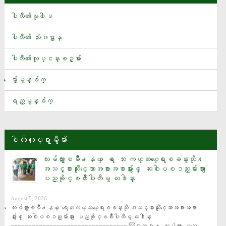
ခ်န္ပီယံ ‌Joshua Van
ပါတီ၏မူ၀ါဒ
ယြမ္ ၂၀၀၀ တန္ က်န္းမာေရး လက္ စြပ္ Casio မိတ္ဆက္
ႏိုင္ငံေတာ္သမၼတ ထိုင္းႏိုင္ငံသို႔ ေရာက္ရွိ
ပါတီ၏ သႏိၷဌာန္
ေလ့က်င့္ေရး ဝတ္စုံ အ တြ က္ ေပါင္ သန္း ၂၀ တန္ စ ပြ န္ဆာ စာခ်ဳပ္ကို မ
ပါတီ၏လုပ္ငန္းစဥ္မ်ား
န္ယူ ခ်ဳပ္ဆို
ျမန္မာ့လက္ေ႐ြးစင္ အမ်ိဳးသားအသင္းႏွင့္ အမ်ိဳးသမီးအသင္းတို႔ ကြင္း သြင္း ျခ
ေမွ်ာ္မွန္းခ်က္
င္းခတ္ကစားနည္း၌ ေငြ တံဆိပ္ဆုမ်ားအသီးသီး ဆြတ္ခူး
ရည္မွန္းခ်က္
ေလးမ်က္ႏွာၿမိဳ႕နယ္ ေရ ေဘး ကယ္ဆယ္ေရးစခန္းသို႔ အသင့္စားသုံးႏိုင္ေသာအစား
အစာမ်ားႏွင့္ ေဆးဝါးပစၥည္းမ်ားအား ျပည္ခိုင္ၿဖိဳးပါတီမွ လႉဒါန္း
ေရႀကီးနစ္ျမဳပ္မႈဒဏ္ခံရသည့္ ေက်း႐ြာမ်ားရွိ ျပည္သူမ်ားအား ျပည္ခိုင္ၿဖိဳး
ပါတီလႈပ္ရွားမွဳမ်ား
ပါတီက ကူညီေထာက္ပံ့
ေလးမ်က္ႏွာၿမိဳ႕နယ္ ေရ ေဘး ကယ္ဆယ္ေရးစခန္းသို႔
ေတာင္ကိုရီးယားမွာ အပူလႈိင္းေၾကာင့္ ေသဆုံးသူ ၁၉ ဦးအထိရွိလာ
အသင့္စားသုံးႏိုင္ေသာအစားအစာမ်ားႏွင့္ ေဆးဝါးပစၥည္းမ်ားအား ျ
ျပည္ တြင္း စက္သုံးဆီေဈး တစ္လီတာလွ်င္ က်ပ္ ၁၇၀ မွ ၂၆၅ အထိ ျမင့္
ပည္ခိုင္ၿဖိဳးပါတီမွ လႉဒါန္း
တက္
August 5, 2026
ေလးမ်က္ႏွာၿမိဳ႕နယ္ ေရေဘးကယ္ဆယ္ေရးစခန္းသို အသင့္စားသုံးႏိုင္ေသာအစားအစာ
မ်ားႏွင့္ ေဆးဝါးပစၥည္းမ်ားအား ျပည္ခိုင္ၿဖိဳးပါတီမွ လႉဒါန္း 