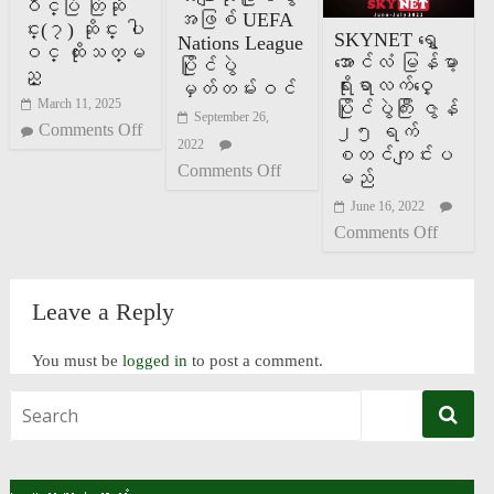
ပိဳင္ပြဲ တြဲဆို
အဖြစ် UEFA
င္း(၇) ဆိုင္း ပါ
SKYNET ရွှေ
Nations League
ဝင္ ထိုးသတ္မ
အောင်လံ မြန်မာ့
ပြိုင်ပွဲ
ည္
ရိုးရာလက်ဝှေ့
မှတ်တမ်းဝင်
March 11, 2025
ပြိုင်ပွဲကြီး ဇွန်
September 26,
Comments Off
၂၅ ရက်
2022
စတင်ကျင်းပ
Comments Off
မည်
June 16, 2022
Comments Off
Leave a Reply
You must be
logged in
to post a comment.