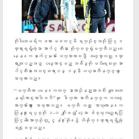
ကိုပါအေမရိက ဖလား မစတင္မီ ရက္ပိုင္းအလို တြင္ ဒ
ဏ္ရာရရွိခဲ့ေသာ အာဂ်င္ တီးနား တိုက္စစ္မွဴးမက္ဆီသည္ စေ
နေန႔က နာက်င္မႈမ်ား သက္သာလာၿပီ ျဖစ္ေသာ္လည္း ဒဏ္
ရာအျပည့္အဝ ျပန္ေကာင္းမည့္ အခ်ိန္ကို မသိရေသးဟု အာ
ဂ်င္တီးနားအသင္းဆရာဝန္ ဒန္နီ ယယ္မာတီနက္ဇ္က ေျ
ပာၾကားသည္။
‘‘မက္ဆီဟာ မေန႔ကထက္ နာတာပိုနည္းလာၿပီး အေျခအေ
န ပိုေကာင္းလာပါၿပီ’’ဟု ေဒါက္တာ မာတီနက္ဇ္က သတင္းေ
ထာက္မ်ားအား ေျပာၾကားသည္။ မက္ဆီ သည္ ေသာၾကာေန႔က
ဟြန္ဒူးရပ္စ္ကို ၁-၀ ဂိုးျဖင့္ ႏိုင္ေသာ ခ်စ္ၾကည္ေရးပြဲ
တြင္ ခါးေအာက္ပိုင္း ႏွင့္ နံ႐ံုးတို႔၌ ထိခိုက္ဒဏ္ရာရရွိခဲ့ျ
ခင္းျဖစ္သည္။