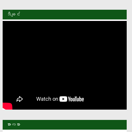
သီချင်း
အားကစား