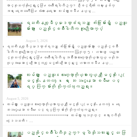
================================= ဩဂုတ္ ၅၊ ေလးမ်က္ႏွာ ျပည္ေ
ထာင္စုႀကံ့ခိုင္ေရးႏွင့္ဖြံ႕ၿဖိဳးေရးပါတီဥကၠ႒ ဦးခင္ရီ၏ လမ္းၫႊန္ခ်က္
အရ ေရေဘးႀကဳံေတြ႕ခံစားေနရေသာ ေလးမ်က္ႏွာၿမိဳ႕နယ္မွ …
ေရႀကီးနစ္ျမဳပ္မႈဒဏ္ခံရသည့္ ေက်း႐ြာမ်ားရွိ ျပည္သူ
မ်ားအား ျပည္ခိုင္ၿဖိဳးပါတီက ကူညီေထာက္ပံ့
August 5, 2026
ေရႀကီးနစ္ျမဳပ္မႈဒဏ္ခံရသည့္ ေက်း႐ြာမ်ားရွိ ျပည္သူမ်ားအား ျပည္ခိုင္ၿဖိဳး
ပါတီက ကူညီေထာက္ပံ့ ================= ဩဂုတ္ ၅၊ ဟသၤာတ ျပည္ေထာ
င္စုႀကံ့ခိုင္ေရးႏွင့္ဖြံ႕ၿဖိဳးေရးပါတီမွ အမ်ိဳးသားလႊတ္ေတာ္ကိုယ္စားလွယ္ ဗဟိုအ
လုပ္အမႈေဆာင္ ဦးေအာင္တင္ျမင့္၏ ဦးေဆာင္မႈႏွင့္ ဟသၤာတၿမိဳ႕နယ္ …
ေလးမ်က္ႏွာ ျပည္သူ႔လႊတ္ေတာ္ကိုယ္စားလွယ္ ဦးျမင့္စိုး၊ (ျ
မင့္စိုး-နတလ) ၊ ေရ ေဘး သင့္ေနေသာ ၿမိဳ႕ေပၚ
ရပ္ ကြက္ မ်ားကို လိုက္လံၾကည့္ရႈ။
August 5, 2026
ေလးမ်က္ႏွာ ျပည္သူ႔လႊတ္ေတာ္ကိုယ္စားလွယ္ ဦးျမင့္စိုး၊ (ျမင့္စိုး-နတလ) ၊ ေရေ
ဘးသင့္ေနေသာ ၿမိဳ႕ေပၚ ရပ္ကြက္ မ်ားကို လိုက္လံၾကည့္ရႈ။ 
============================= ေလးမ်က္ႏွာ ၾသဂုတ္ ၄ ဧရာဝတီတို
င္းေဒသႀကီး၊ …
ျပည္ခိုင္ၿဖိဳးပါတီဒုဥကၠ႒မွ ဝါဆိုသကၤန္းႏွင့္ လႉ ဖြ