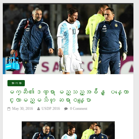
အားကစား
မက္ဆီ၏ဒဏ္ရာ မည္သည့္အခ်ိန္ ျပန္ေကာ
င္းလာမည္မသိဟု ဆရာဝန္ေျပာ
May 30, 2016
USDP 2016
0 Comment