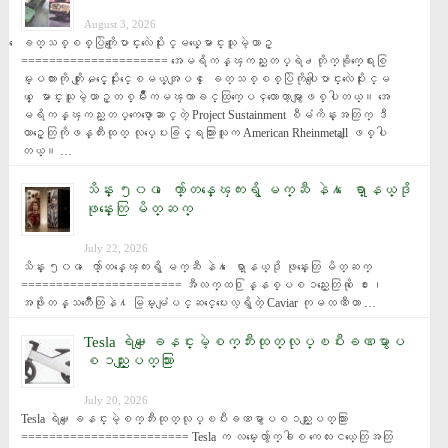
August 3, 2026
ေခတ္သစ္စစ္ပြဲကိုေျပာင္းလဲေပးႏိုင္မယ့္ေမာင္းသူမဲ့ယာဥ္ 
===================== အေမရိကန္ၾကည္းတပ္ရဲ႕တိုက္ခိုက္ေရးစြ
မ္းပကားကို တိုးျမႇင့္ေပးႏိုင္ေစမယ့္အျပင္ ေခတ္သစ္စစ္ပြဲကိုပါေျပာင္းလဲေပးႏိုင္မ
ယ့္ ေမာင္းသူမဲ့ယာဥ္တစ္မ်ိဳးကမၾကာခင္ထြက္ေပၚလာေတာ့မွာျဖစ္ပါတယ္။ အေ
မရိကန္ၾကည္းတပ္ကေဖာ္ေဆာင္တဲ့ Project Sustainment စီမံကိန္းအတြက္ ဒီ
ယာဥ္ေတြကိုဖန္တီးထုတ္ လုပ္ေပးခြင့္ရသြားသူက American Rheinmetall ျဖစ္ပါ
တယ္။ …
သိန္း ၅၀၀ ေက်ာ္တန္ေၾကးရွိ မက္ဆီ နဲ႔ ေရာ္နယ္ဒို
ဖုန္းေတြ မိတ္ဆက္
July 22, 2026
သိန္း ၅၀၀ ေက်ာ္တန္ေၾကးရွိ မက္ဆီ နဲ႔ ေရာ္နယ္ဒို ဖုန္းေတြ မိတ္ဆက္ 
======================= အီလက္ထ႐ြန္နစ္ပစၥည္းေတြကို ေ႐ႊ၊ 
အဖိုးတန္သတၱဳေတြနဲ႔ မြမ္းမံျပင္ဆင္ေပးေလ့ရွိတဲ့ Caviar ကုမၸဏီဟာ …
Tesla ရဲ႕‌ေျခနင္းမဲ့စက္ဘီးထုတ္လုပ္ၿပီးခဏမွာပ
စၥည္းျပတ္သြား
July 20, 2026
Tesla ရဲ႕‌ေျခနင္းမဲ့စက္ဘီးထုတ္လုပ္ၿပီးခဏမွာပစၥည္းျပတ္သြား 
======================== Tesla က လမ္းေလွ်ာက္ခါစ ကေလးငယ္ေတြအတြ