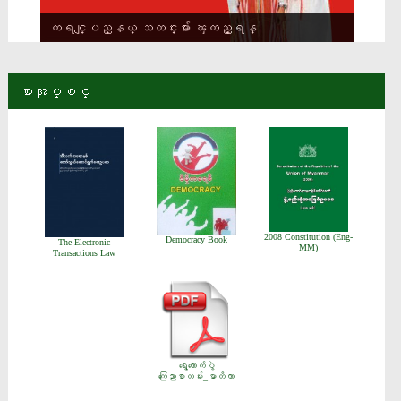
ကရင္ျပည္နယ္ သတင္းမ်ား ၾကည့္ရန္
စာအုပ္စင္
2008 Constitution (Eng-
Democracy Book
The Electronic
MM)
Transactions Law
ရွေးကောက်ပွဲ
ကြေညာစာတမ်း_မာတိကာ