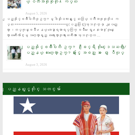
ယ္ ဝတၳဳအစုစုတို႔ ကပ္လႉ
August 5, 2026
ျပည္ခိုင္ၿဖိဳးပါတီဒုဥကၠ႒မွ ဝါဆိုသကၤန္းႏွင့္ လႉဖြယ္ ဝတၳဳအစုစုတို႔ က
ပ္လႉ ========================= (ျပည္တြင္း)ၾသဂုတ္ ၄ ေနျပည္ေ
တာ္ ၊တပ္ကုန္းၿမိဳ႕နယ္ အေနာ္ရထာရပ္ကြက္ ၿမိဳ႕ေရွ႕စႏၵာ႐ုံဘုန္းေ
တာ္ႀကီးေက်ာင္းမွ သက္ေတာ္ရွည္ ဆရာေတာ္ဘုရားႀကီးအား ၾသဂုတ္လ …
ျပည္ခိုင္ၿဖိဳးပါတီ ဥကၠ႒ ဦးခင္ရီ တိုင္းေဒသႀကီး/ျ
ပည္နယ္ လႊတ္ေတာ္ဥကၠ႒မ်ားႏွင့္ အစည္း အ ေဝး ျပဳလုပ္
August 3, 2026
ျပည္နယ္ႏွင့္တိုင္း သတင္းမ်ား