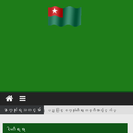
ေနာက္ဆံုးရသတင္းမ်ား
ျပည္ တြင္း စက္သုံးဆီေဈး တစ္လီတာလွ်င္ က်ပ္
၁၇၀ မွ ၂၆၅ အထိ ျမင့္တက္
တစ္လကို လူတူစက္႐ုပ္ ၁၀၀၀ ထုတ္လုပ္မယ့္ မစ္ဆူဘီရွီ
ပါတီေရးရာ