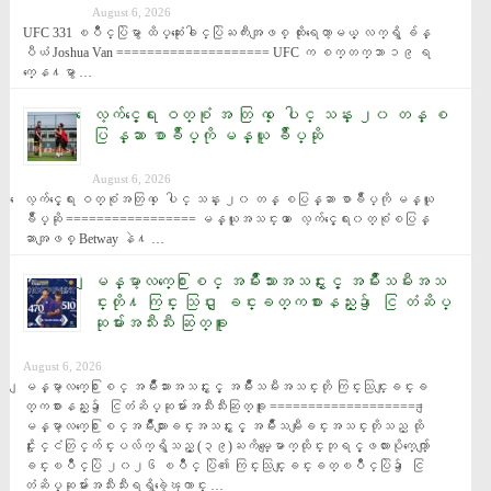
August 6, 2026
UFC 331 ၿပိဳင္ပြဲမွာ ထိပ္ဆုံးေခါင္ပြဲႀကီးအျဖစ္ ထိုးရေတာ့မယ့္ လက္ရွိ ခ်န္
ပီယံ ‌Joshua Van ==================== UFC က စက္တက္ဘာ ၁၉ ရ
က္ေန႔မွာ …
ေလ့က်င့္ေရး ဝတ္စုံ အ တြ က္ ေပါင္ သန္း ၂၀ တန္ စ
ပြ န္ဆာ စာခ်ဳပ္ကို မန္ယူ ခ်ဳပ္ဆို
August 6, 2026
ေလ့က်င့္ေရး ဝတ္စုံအတြက္ ေပါင္ သန္း ၂၀ တန္ စပြန္ဆာ စာခ်ဳပ္ကို မန္ယူ 
ခ်ဳပ္ဆို ================= မန္ယူအသင္းဟာ ေလ့က်င့္ေရး၀တ္စုံစပြန္
ဆာအျဖစ္ Betway နဲ႔ …
ျမန္မာ့လက္ေ႐ြးစင္ အမ်ိဳးသားအသင္းႏွင့္ အမ်ိဳးသမီးအသ
င္းတို႔ ကြင္း သြင္း ျခင္းခတ္ကစားနည္း၌ ေငြ တံဆိပ္
ဆုမ်ားအသီးသီး ဆြတ္ခူး
August 6, 2026
ျမန္မာ့လက္ေ႐ြးစင္ အမ်ိဳးသားအသင္းႏွင့္ အမ်ိဳးသမီးအသင္းတို ကြင္းသြင္းျခင္းခ
တ္ကစားနည္း၌ ေငြတံဆိပ္ဆုမ်ားအသီးသီးဆြတ္ခူး ==================== ျ
မန္မာ့လက္ေ႐ြးစင္အမ်ိဳးသားျခင္းအသင္းႏွင့္ အမ်ိဳးသမီးျခင္းအသင္းတိုသည္ ထို
င္းႏိုင္ငံတြင္က်င္းပလ်က္ရွိသည့္ (၃၉)ႀကိမ္ေျမာက္ထိုင္းဘုရင့္ဖလားပိုက္ေက်ာ္ျ
ခင္းၿပိဳင္ပြဲ ၂၀၂၆ ၿပိဳင္ ပြဲ၏ ကြင္းသြင္းျခင္းခတ္ၿပိဳင္ပြဲ၌ ေငြ
တံဆိပ္ဆုမ်ားအသီးသီးရရွိခဲ့ေၾကာင္း …