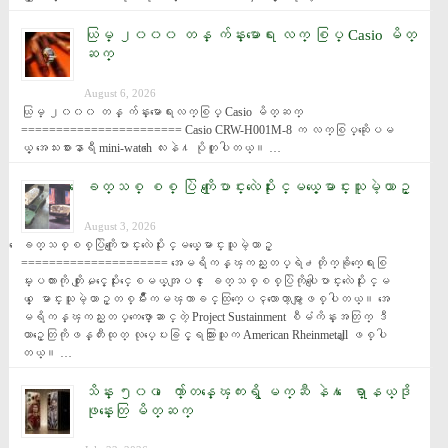
ယြမ္ ၂၀၀၀ တန္ က်န္းမာေရး လက္ စြပ္ Casio မိတ္
ဆက္
August 6, 2026
ယြမ္ ၂၀၀၀ တန္ က်န္းမာေရးလက္စြပ္ Casio မိတ္ဆက္ 
======================= Casio CRW-H001M-8 က လက္စြပ္ဆိုေပမ
ယ့္ အေသးစားနာရီ mini-watch ေလးနဲ႔ ပိုတူပါတယ္။ …
ေခတ္သစ္ စစ္ ပြဲ ကိုေျပာင္းလဲေပးႏိုင္မယ့္ေမာင္းသူမဲ့ယာဥ္
August 3, 2026
ေခတ္သစ္စစ္ပြဲကိုေျပာင္းလဲေပးႏိုင္မယ့္ေမာင္းသူမဲ့ယာဥ္ 
===================== အေမရိကန္ၾကည္းတပ္ရဲ႕တိုက္ခိုက္ေရးစြ
မ္းပကားကို တိုးျမႇင့္ေပးႏိုင္ေစမယ့္အျပင္ ေခတ္သစ္စစ္ပြဲကိုပါေျပာင္းလဲေပးႏိုင္မ
ယ့္ ေမာင္းသူမဲ့ယာဥ္တစ္မ်ိဳးကမၾကာခင္ထြက္ေပၚလာေတာ့မွာျဖစ္ပါတယ္။ အေ
မရိကန္ၾကည္းတပ္ကေဖာ္ေဆာင္တဲ့ Project Sustainment စီမံကိန္းအတြက္ ဒီ
ယာဥ္ေတြကိုဖန္တီးထုတ္ လုပ္ေပးခြင့္ရသြားသူက American Rheinmetall ျဖစ္ပါ
တယ္။ …
သိန္း ၅၀၀ ေက်ာ္တန္ေၾကးရွိ မက္ဆီ နဲ႔ ေရာ္နယ္ဒို
ဖုန္းေတြ မိတ္ဆက္