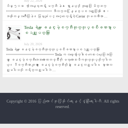
July 22, 2026
သိန္း ၅၀၀ ေက်ာ္တန္ေၾကးရွိ မက္ဆီ နဲ႔ ေရာ္နယ္ဒို ဖုန္းေတြ မိတ္ဆက္ 
======================= အီလက္ထ႐ြန္နစ္ပစၥည္းေတြကို ေ႐ႊ၊ 
အဖိုးတန္သတၱဳေတြနဲ႔ မြမ္းမံျပင္ဆင္ေပးေလ့ရွိတဲ့ Caviar ကုမၸဏီဟာ …
Tesla ရဲ႕‌ေျခနင္းမဲ့စက္ဘီးထုတ္လုပ္ၿပီးခဏမွာပ
စၥည္းျပတ္သြား
July 20, 2026
Tesla ရဲ႕‌ေျခနင္းမဲ့စက္ဘီးထုတ္လုပ္ၿပီးခဏမွာပစၥည္းျပတ္သြား 
======================== Tesla က လမ္းေလွ်ာက္ခါစ ကေလးငယ္ေတြအတြ
က္ ေျခနင္းမဲ့စက္ဘီးအေသးစားေလးတစ္မ်ိဳးကို မၾကာေသးမီကထုတ္လုပ္လိုက္ပါတ
ယ္။ ဒီစက္ဘီးဟာ တျခား ေျခနင္းမဲ့စက္ဘီးလိုပဲ ေျခနင္းလည္းမပါ၊ ေမာ္တာလ
ည္းမပါသလို ဘရိတ္လည္းမပါဘဲ …
Copyright © 2016
ပြည်ထောင်စုကြံ့ခိုင်ရေးနှင့်ဖွံ့ဖြိုးရေးပါတီ
. All rights
reserved.