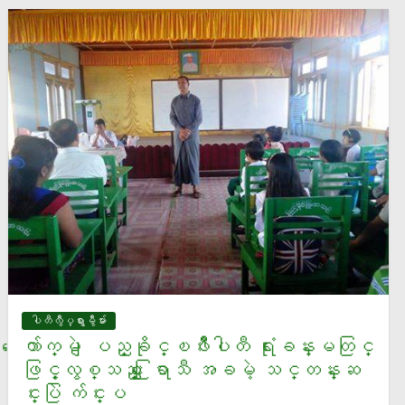
ပါတီလွဳပ္ရွားမွဳမ်ား
ေက်ာက္မဲ ျပည္ခိုင္ၿဖိဳးပါတီ ရံုးခန္းမတြင္
ဖြင့္လွစ္သည့္ ေႏြရာသီ အခမဲ့ သင္တန္းဆ
င္းပြဲ က်င္းပ