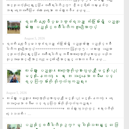
================================= ဩဂုတ္ ၅၊ ေလးမ်က္ႏွာ ျပည္ေ
ထာင္စုႀကံ့ခိုင္ေရးႏွင့္ဖြံ႕ၿဖိဳးေရးပါတီဥကၠ႒ ဦးခင္ရီ၏ လမ္းၫႊန္ခ်က္
အရ ေရေဘးႀကဳံေတြ႕ခံစားေနရေသာ ေလးမ်က္ႏွာၿမိဳ႕နယ္မွ …
ေရႀကီးနစ္ျမဳပ္မႈဒဏ္ခံရသည့္ ေက်း႐ြာမ်ားရွိ ျပည္သူ
မ်ားအား ျပည္ခိုင္ၿဖိဳးပါတီက ကူညီေထာက္ပံ့
August 5, 2026
ေရႀကီးနစ္ျမဳပ္မႈဒဏ္ခံရသည့္ ေက်း႐ြာမ်ားရွိ ျပည္သူမ်ားအား ျပည္ခိုင္ၿဖိဳး
ပါတီက ကူညီေထာက္ပံ့ ================= ဩဂုတ္ ၅၊ ဟသၤာတ ျပည္ေထာ
င္စုႀကံ့ခိုင္ေရးႏွင့္ဖြံ႕ၿဖိဳးေရးပါတီမွ အမ်ိဳးသားလႊတ္ေတာ္ကိုယ္စားလွယ္ ဗဟိုအ
လုပ္အမႈေဆာင္ ဦးေအာင္တင္ျမင့္၏ ဦးေဆာင္မႈႏွင့္ ဟသၤာတၿမိဳ႕နယ္ …
ေလးမ်က္ႏွာ ျပည္သူ႔လႊတ္ေတာ္ကိုယ္စားလွယ္ ဦးျမင့္စိုး၊ (ျ
မင့္စိုး-နတလ) ၊ ေရ ေဘး သင့္ေနေသာ ၿမိဳ႕ေပၚ
ရပ္ ကြက္ မ်ားကို လိုက္လံၾကည့္ရႈ။
August 5, 2026
ေလးမ်က္ႏွာ ျပည္သူ႔လႊတ္ေတာ္ကိုယ္စားလွယ္ ဦးျမင့္စိုး၊ (ျမင့္စိုး-နတလ) ၊ ေရေ
ဘးသင့္ေနေသာ ၿမိဳ႕ေပၚ ရပ္ကြက္ မ်ားကို လိုက္လံၾကည့္ရႈ။ 
============================= ေလးမ်က္ႏွာ ၾသဂုတ္ ၄ ဧရာဝတီတို
င္းေဒသႀကီး၊ …
ျပည္ခိုင္ၿဖိဳးပါတီဒုဥကၠ႒မွ ဝါဆိုသကၤန္းႏွင့္ လႉ ဖြ