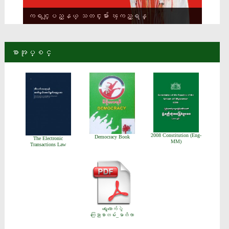
ကရင္ျပည္နယ္ သတင္းမ်ား ၾကည့္ရန္
စာအုပ္စင္
2008 Constitution (Eng-
Democracy Book
The Electronic
MM)
Transactions Law
ရွေးကောက်ပွဲ
ကြေညာစာတမ်း_မာတိကာ