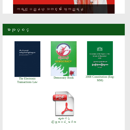
ကရင္ျပည္နယ္ သတင္းမ်ား ၾကည့္ရန္
စာအုပ္စင္
2008 Constitution (Eng-
Democracy Book
The Electronic
MM)
Transactions Law
ရွေးကောက်ပွဲ
ကြေညာစာတမ်း_မာတိကာ