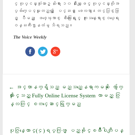
င္ လုပ္ငန္းသုံးယာဥ္ ယႏၲရား ၁၀ စီးႏႈန္းျဖင့္ လုပ္ငန္းလိုအ
ပ္ခ်က္ေပၚမူတည္၍ ျပင္ဆင္ ေျဖေလၽွာ႔တင္သြင္းခြ
င့္ ျပဳမည္ ျဖစ္ေၾကာင္း စီးပြားေရးႏွင့္ ကူးသန္းေရာင္းဝယ္ေရး
ဝန္ႀကီးဌာနထံမွ သိရသည္။
The Voice Weekly
အင္တာနက္ရွိသည့္ မည္သည့္ေနရာကမဆုိ ေလွ်ာက္
←
ထားႏုိင္သည့္ Fully Online License System လာမည့္ ဇြ
န္လတြင္ စတင္ေဆာင္ရြက္မည္
ပုဇြန္ေတာင္(၄)ရပ္ကြက္ ျပည္ခိုင္ၿဖိဳးပါတီျပန္