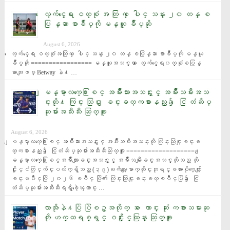
ေလ့က်င့္ေရး ဝတ္စုံ အ တြ က္ ေပါင္ သန္း ၂၀ တန္ စ
ပြ န္ဆာ စာခ်ဳပ္ကို မန္ယူ ခ်ဳပ္ဆို
August 6, 2026
ေလ့က်င့္ေရး ဝတ္စုံအတြက္ ေပါင္ သန္း ၂၀ တန္ စပြန္ဆာ စာခ်ဳပ္ကို မန္ယူ 
ခ်ဳပ္ဆို ================= မန္ယူအသင္းဟာ ေလ့က်င့္ေရး၀တ္စုံစပြန္
ဆာအျဖစ္ Betway နဲ႔ …
ျမန္မာ့လက္ေ႐ြးစင္ အမ်ိဳးသားအသင္းႏွင့္ အမ်ိဳးသမီးအသ
င္းတို႔ ကြင္း သြင္း ျခင္းခတ္ကစားနည္း၌ ေငြ တံဆိပ္
ဆုမ်ားအသီးသီး ဆြတ္ခူး
August 6, 2026
ျမန္မာ့လက္ေ႐ြးစင္ အမ်ိဳးသားအသင္းႏွင့္ အမ်ိဳးသမီးအသင္းတို ကြင္းသြင္းျခင္းခ
တ္ကစားနည္း၌ ေငြတံဆိပ္ဆုမ်ားအသီးသီးဆြတ္ခူး ==================== ျ
မန္မာ့လက္ေ႐ြးစင္အမ်ိဳးသားျခင္းအသင္းႏွင့္ အမ်ိဳးသမီးျခင္းအသင္းတိုသည္ ထို
င္းႏိုင္ငံတြင္က်င္းပလ်က္ရွိသည့္ (၃၉)ႀကိမ္ေျမာက္ထိုင္းဘုရင့္ဖလားပိုက္ေက်ာ္ျ
ခင္းၿပိဳင္ပြဲ ၂၀၂၆ ၿပိဳင္ ပြဲ၏ ကြင္းသြင္းျခင္းခတ္ၿပိဳင္ပြဲ၌ ေငြ
တံဆိပ္ဆုမ်ားအသီးသီးရရွိခဲ့ေၾကာင္း …
လာအိုနဲ႔ပြဲ ပြဲစဥ္အလိုက္ အ ေကာင္း ဆုံး ကစားသမားဆု
ကို ဟက္ထရစ္ရွင္ ဝင္းႏိုင္ထြန္း ဆြတ္ခူး