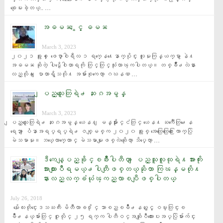
ခုေမးခဲ့တယ္.. …
အဓမၼ ႏွင့္ ဓမၼ
March 3, 2023
၂၀၂၁ ခုႏွစ္ ေဖေဖာ္ဝါရီလ ၁ ရက္ေန႔ေနာက္ပိုင္း လူမႈကြန္ယက္မွာ နဲ႔ 
အဓမၼ ဆိုတဲ့ ပါဠိေဝါဟာရကို တြင္တြင္သုံးလာၾကပါတယ္။ တစ္ခ်ိဳ႕လဲနား
လည္လို႔ ေျပာတာရွိသလို႔ အမ်ားစုကေတာ့ ဂဃနဏ …
ျပည္သူေတြရဲ႕ ဆႏၵအမွန္
March 3, 2023
ျပည္သူေတြရဲ႕ ဆႏၵအမွန္ ယေန႔ ျမန္မာႏိုင္ငံတြင္ ယေန႔ ႀကဳံေတြ႕ေန
ရေသာ ျပႆနာအရပ္ရပ္ရဲ႕ ဇစ္ျမစ္က ၂၀၂၀ ခုႏွစ္ အေထြေထြေ႐ြးေကာက္ပြဲ 
မဲသမာမႈ။ ဘယ္ေလာက္ေတာင္ မဲသမာမႈျဖစ္လဲဆိုေတာ့ သိပ္ေတာ့ …
ဒီကေန့ျပည္ခုိင္ၿဖိဳးပါတီဟာ ျပည္သူလူထုရဲ႔အားကိုး
အားထားျပဳရမယ္႕ပါတီျဖစ္တယ္ဆိုတာ ကြၽန္မတို႔
နားလည္လက္ခံယုံၾကည္လာၿပီျဖစ္ပါတယ္
July 26, 2018
  မႏၲေလးတိုင္းေဒသႀကီး မိတီၴလာခ႐ိုင္ သာစည္ၿမိဳ႕နယ္ႏွင့္ ဝမ္းတြင္းၿ
မိဳ႕နယ္မ်ားတြင္ ဇူလိုင္ ၂၅ ရက္က ပါတီဝင္အဆိုျပဳလႊာေပးအပ္ပြဲမ်ားက်င္း