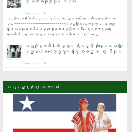
ယ္ ဝတၳဳအစုစုတို႔ ကပ္လႉ
August 5, 2026
ျပည္ခိုင္ၿဖိဳးပါတီဒုဥကၠ႒မွ ဝါဆိုသကၤန္းႏွင့္ လႉဖြယ္ ဝတၳဳအစုစုတို႔ က
ပ္လႉ ========================= (ျပည္တြင္း)ၾသဂုတ္ ၄ ေနျပည္ေ
တာ္ ၊တပ္ကုန္းၿမိဳ႕နယ္ အေနာ္ရထာရပ္ကြက္ ၿမိဳ႕ေရွ႕စႏၵာ႐ုံဘုန္းေ
တာ္ႀကီးေက်ာင္းမွ သက္ေတာ္ရွည္ ဆရာေတာ္ဘုရားႀကီးအား ၾသဂုတ္လ …
ျပည္ခိုင္ၿဖိဳးပါတီ ဥကၠ႒ ဦးခင္ရီ တိုင္းေဒသႀကီး/ျ
ပည္နယ္ လႊတ္ေတာ္ဥကၠ႒မ်ားႏွင့္ အစည္း အ ေဝး ျပဳလုပ္
August 3, 2026
ျပည္နယ္ႏွင့္တိုင္း သတင္းမ်ား