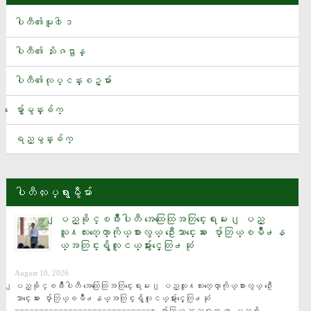
ဧရာဝတီတိုင္းေဒသႀကီးလႊတ္ေတာ္ ဥကၠ႒ အမ်ိဳးသားလႊတ္ေတာ္ကိုယ္စားလွယ္မ်ားႏွင့္
အမ်ိဳးသားလႊတ္ေတာ္႐ုံးဝန္ထမ္းမိသားစုမ်ားမွ ဧရာဝတီတိုင္းေဒသႀကီး ေရေဘးသ
ပါတီ၏မူ၀ါဒ
င့္ျပည္သူမ်ားအတြက္ ဆန္အိတ္(၂၀၀) ေထာက္ပံ့လႉဒါန္းျခင္းအခမ္းအနား
ပါတီ၏ သႏိၷဌာန္
သို႔ တက္ေရာက္
ျပည္ခိုင္ၿဖိဳးပါတီ အေထြေထြအတြင္းေရးမႉး လူငယ္အဖြဲ႕အစည္းမ်ားမွ လူင
ပါတီ၏လုပ္ငန္းစဥ္မ်ား
ယ္မ်ားႏွင့္ေတြ႕ဆုံ
ေမွ်ာ္မွန္းခ်က္
ေဟာင္ေကာင္မွာ အသက္ ၁၆ ႏွစ္ေအာက္ကေလးေတြကို ဆိုရွယ္မီဒီယာအသုံးျပဳခြင့္တားျ
မစ္ဖို႔ စီစဥ္ေန
ရည္မွန္းခ်က္
ဒီယိုမန္ဒီကို ရီးယဲလ္မက္ဒရစ္အသင္း ေခၚယူ
ျပည္ တြင္း စက္သုံးဆီေဈး တစ္လီတာလွ်င္ က်ပ္ ၁၇၀ မွ ၂၆၅ အထိ ျမင့္
ပါတီလႈပ္ရွားမွဳမ်ား
တက္
တစ္လကို လူတူစက္႐ုပ္ ၁၀၀၀ ထုတ္လုပ္မယ့္ မစ္ဆူဘီရွီ
ျပည္ခိုင္ၿဖိဳးပါတီ အေထြေထြအတြင္းေရးမႉး၊ ျပည္
သူ႔လႊတ္ေတာ္ကိုယ္စားလွယ္ ဦးေသာင္းေအး ေပ်ာ္ဘြယ္ၿမိဳ႕န
UFC 331 ၿပိဳင္ ပြဲ မွာ ထိပ္ဆုံးေခါင္ ပြဲ ႀကီးအျဖစ္ ထိုး ရ ေတာ့ မယ့္ လက္ရွိ
ယ္အတြင္းရွိလူငယ္မ်ားႏွင့္ေတြ႕ဆုံ
ခ်န္ပီယံ ‌Joshua Van
August 10, 2026
ျမန္မာ့႐ိုးရာလက္ေဝွ႔ ကမာၻ႔ခ်န္ပီယံၿပိဳင္ပြဲတြင္ ႏိုင္ဝင္းထြန္း ေ႐ႊ
ျပည္ခိုင္ၿဖိဳးပါတီ အေထြေထြအတြင္းေရးမႉး၊ ျပည္သူ႔လႊတ္ေတာ္ကိုယ္စားလွယ္ ဦးေ
ခါးပတ္ခ်န္ပီယံဆြတ္ခူးၿပီး ထြန္းမင္းေအာင္ႏွင့္ရာမန္တို႔သေရက်
သာင္းေအး ေပ်ာ္ဘြယ္ၿမိဳ႕နယ္အတြင္းရွိလူငယ္မ်ားႏွင့္ေတြ႕ဆုံ 