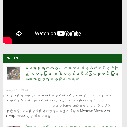
အားကစား
ျမန္မာ့႐ိုးရာလက္ေဝွ႔ ကမာၻ႔ခ်န္ပီယံၿပိဳင္ပြဲတြ
င္ ႏိုင္ဝင္းထြန္း ေ႐ႊခါးပတ္ခ်န္ပီယံဆြတ္ခူးၿပီး ထြန္း
မင္းေအာင္ႏွင့္ရာမန္တို႔သေရက်
August 10, 2026
ျမန္မာ့႐ိုးရာလက္ေဝွ႔ ကမာၻ႔ခ်န္ပီယံၿပိဳင္ပြဲတြင္ ႏိုင္ဝင္းထြန္း ေ႐ႊခါး
ပတ္ခ်န္ပီယံဆြတ္ခူးၿပီး ထြန္းမင္းေအာင္ႏွင့္ရာမန္တို႔သေရက် 
====================== ျမန္မာစီးပြားေရးေကာ္ပိုေရးရွင္းက အဓိကပံ့ပိုး
ကူညီၿပီး ျမန္မာႏိုင္ငံ႐ိုးရာလက္ေဝွ႔အဖြဲ႕ခ်ဳပ္ႏွင့္ Myanmar Martial Arts 
Group (MMAG)မွ က်င္းပသည့္ …