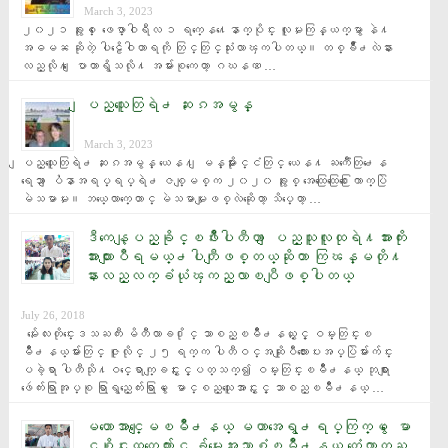
March 3, 2023
၂၀၂၁ ခုႏွစ္ ေဖေဖာ္ဝါရီလ ၁ ရက္ေန႔ေနာက္ပိုင္း လူမႈကြန္ယက္မွာ နဲ႔ 
အဓမၼ ဆိုတဲ့ ပါဠိေဝါဟာရကို တြင္တြင္သုံးလာၾကပါတယ္။ တစ္ခ်ိဳ႕လဲနား
လည္လို႔ ေျပာတာရွိသလို႔ အမ်ားစုကေတာ့ ဂဃနဏ …
ျပည္သူေတြရဲ႕ ဆႏၵအမွန္
March 3, 2023
ျပည္သူေတြရဲ႕ ဆႏၵအမွန္ ယေန႔ ျမန္မာႏိုင္ငံတြင္ ယေန႔ ႀကဳံေတြ႕ေန
ရေသာ ျပႆနာအရပ္ရပ္ရဲ႕ ဇစ္ျမစ္က ၂၀၂၀ ခုႏွစ္ အေထြေထြေ႐ြးေကာက္ပြဲ 
မဲသမာမႈ။ ဘယ္ေလာက္ေတာင္ မဲသမာမႈျဖစ္လဲဆိုေတာ့ သိပ္ေတာ့ …
ဒီကေန့ျပည္ခုိင္ၿဖိဳးပါတီဟာ ျပည္သူလူထုရဲ႔အားကိုး
အားထားျပဳရမယ္႕ပါတီျဖစ္တယ္ဆိုတာ ကြၽန္မတို႔
နားလည္လက္ခံယုံၾကည္လာၿပီျဖစ္ပါတယ္
July 26, 2018
  မႏၲေလးတိုင္းေဒသႀကီး မိတီၴလာခ႐ိုင္ သာစည္ၿမိဳ႕နယ္ႏွင့္ ဝမ္းတြင္းၿ
မိဳ႕နယ္မ်ားတြင္ ဇူလိုင္ ၂၅ ရက္က ပါတီဝင္အဆိုျပဳလႊာေပးအပ္ပြဲမ်ားက်င္း
ပခဲ့ရာ ပါတီသို႔ဝင္ေရာက္ျခင္းႏွင့္ပတ္သက္၍ ဝမ္းတြင္းၿမိဳ႕နယ္ ဘုရားျ
ဖဴေက်းရြာအုပ္စု ရြာရွည္ေက်းရြာမွ ေမာင္စည္သူေအာင္ႏွင့္ သာစည္ၿမိဳ႕နယ္ …
မဟာေအာင္ေျမၿမိဳ႕နယ္ မဟာအေရွ႕ရပ္ကြက္မွ ေမာ
င္စုိင္းထက္ေက်ာ္ႏွင့္ ခ်မ္းေအးသာစံၿမိဳ႕နယ္ ကံေကာက္ႀ