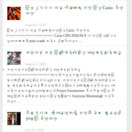
ယြမ္ ၂၀၀၀ တန္ က်န္းမာေရး လက္ စြပ္ Casio မိတ္
ဆက္
August 6, 2026
ယြမ္ ၂၀၀၀ တန္ က်န္းမာေရးလက္စြပ္ Casio မိတ္ဆက္ 
======================= Casio CRW-H001M-8 က လက္စြပ္ဆိုေပမ
ယ့္ အေသးစားနာရီ mini-watch ေလးနဲ႔ ပိုတူပါတယ္။ …
ေခတ္သစ္ စစ္ ပြဲ ကိုေျပာင္းလဲေပးႏိုင္မယ့္ေမာင္းသူမဲ့ယာဥ္
August 3, 2026
ေခတ္သစ္စစ္ပြဲကိုေျပာင္းလဲေပးႏိုင္မယ့္ေမာင္းသူမဲ့ယာဥ္ 
===================== အေမရိကန္ၾကည္းတပ္ရဲ႕တိုက္ခိုက္ေရးစြ
မ္းပကားကို တိုးျမႇင့္ေပးႏိုင္ေစမယ့္အျပင္ ေခတ္သစ္စစ္ပြဲကိုပါေျပာင္းလဲေပးႏိုင္မ
ယ့္ ေမာင္းသူမဲ့ယာဥ္တစ္မ်ိဳးကမၾကာခင္ထြက္ေပၚလာေတာ့မွာျဖစ္ပါတယ္။ အေ
မရိကန္ၾကည္းတပ္ကေဖာ္ေဆာင္တဲ့ Project Sustainment စီမံကိန္းအတြက္ ဒီ
ယာဥ္ေတြကိုဖန္တီးထုတ္ လုပ္ေပးခြင့္ရသြားသူက American Rheinmetall ျဖစ္ပါ
တယ္။ …
သိန္း ၅၀၀ ေက်ာ္တန္ေၾကးရွိ မက္ဆီ နဲ႔ ေရာ္နယ္ဒို
ဖုန္းေတြ မိတ္ဆက္
July 22, 2026