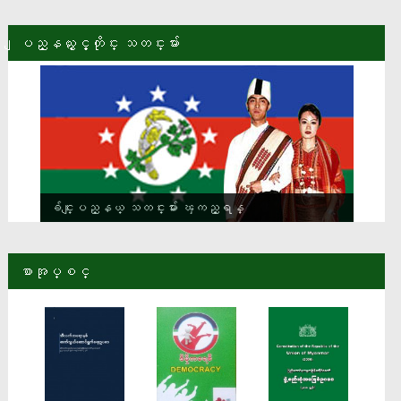
ျပည္နယ္ႏွင့္တိုင္း သတင္းမ်ား
မြန္ျပည္နယ္ သတင္းမ်ား ၾကည့္ရန္
စာအုပ္စင္