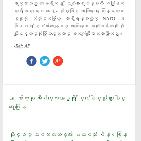
ရာက္လာသည့္ အေမရိကန္ ႏုိင္ငံျခားေရးဝန္ႀကီး ဂၽြန္က
ယ္ရီက ဥေရာပ အေ႐ွ႕ပိုင္းတြင္ ကာကြယ္ေရး ကြန္ရက္တ
စ္ခုကို တံတိုင္းသဖြယ္ ထားရွိရန္အတြက္ NATO အ
ဖြဲ႕ဝင္ ႏုိင္ငံမ်ားအေနျဖင့္ ကာကြယ္ေရး အသံုးစရိတ္ကို ပို
မုိျမႇင့္တင္သံုးစြဲသင့္ေၾကာင္း အႀကံျပဳေျပာၾကားသြားသည္။
-Ref: AP
ေပ်ာက္ဆံုး အီဂ်စ္ေလယာဥ္ကို ႏုိင္ငံေပါင္းစံု ပူးေပါင္း
←
ရွာေဖြေန
ထုိင္ဝမ္ သမၼတသစ္၏ ပထမဆံုး မိန္႔ခြန္း