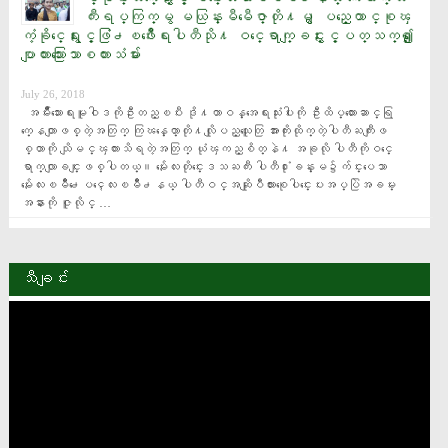
ကီးရပ္ကြက္မွ မယြန္းမီမီေဇာ္တုိ႔မွ ျပည္ေထာင္စုၾ
ကံ့ခုိင္ေရးႏွင့္ဖြံ႕ၿဖိဳးေရးပါတီသုိ႔ ဝင္ေရာက္ျခင္းႏွင့္ပတ္သက္၍ ​ေျ
ပာျကားသြား​ေသာစကားသံမ်ား
July 26, 2018
  အမ်ဳိးသားေရးမူဝါဒကိုဦးတည္ၿပီး ဒို႔တာဝန္အေရးသံုးပါးကို ဦးထိပ္ထားေဆာင္ရြ
က္ေနတာျဖစ္တဲ့အတြက္ ကြၽန္ေတာ္တို႔လိုျပည္သူေတြ အားကိုးထိုက္တဲ့ပါတီႀကီးျဖ
စ္တာကို သိျမင္ၾကားသိရတဲ့အတြက္ ယံုၾကည္စိတ္နဲ႔ အခုလို ပါတီကိုဝင္ေ
ရာက္လာျခင္းျဖစ္ပါတယ္​။ မႏၲေလးတိုင္းေဒသႀကီး ပါတီ႐ံုးခန္းမ၌က်င္းပေသာ 
မႏၲေလးၿမိဳ႕ေပၚေလးၿမိဳ႕နယ္ ပါတီဝင္အဆုိျပဳလႊာစုေပါင္းေပးအပ္ပြဲအခမ္း
အနားကုိ ဇူလိုင္ …
သီချင်း