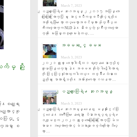
March 7, 2023
ျပည္သူေတြရဲ႕ ဆႏၵအမွန္ ၂ ၂၀၁၅ အလြန္ အေ
ထြေထြေ႐ြးေကာက္ပြဲ မွ ေသာင္ၿပိဳကမ္းၿပိဳအႏိုင္ရလို႔ 
အစိုးရဖြဲ႕ေတာ့ တပ္မေတာ္အၿငိမ္းစား ဗိုလ္ခ်ဳပ္ႀ
ကီးတစ္ေယာက္က NLDနဲ႔ နီးစပ္တဲ့ ပုဂၢိဳလ္တစ္ေယာ
က္ကို ေမးခြန္းတစ္ခုေမးခဲ့တယ္.. …
အဓမၼ ႏွင့္ ဓမၼ
March 3, 2023
၂၀၂၁ ခုႏွစ္ ေဖေဖာ္ဝါရီလ ၁ ရက္ေန႔ေနာက္ပိုင္း 
္ ညိႇႏႈိ
လူမႈကြန္ယက္မွာ နဲ႔ အဓမၼ ဆိုတဲ့ ပါဠိေဝါဟာရ
ကို တြင္တြင္သုံးလာၾကပါတယ္။ တစ္ခ်ိဳ႕လဲနားလ
ည္လို႔ ေျပာတာရွိသလို႔ အမ်ားစုကေတာ့ ဂဃနဏ …
ျပည္သူေတြရဲ႕ ဆႏၵအမွန္
ြဲ႔စည္းေရး
March 3, 2023
ျပည္သူေတြရဲ႕ ဆႏၵအမွန္ ယေန႔ ျမန္မာႏိုင္ငံတြ
ည္ေထာင္စု
င္ ယေန႔ ႀကဳံေတြ႕ေနရေသာ ျပႆနာအရပ္ရပ္ရဲ႕ 
လြင္ ႏွင့္
ဇစ္ျမစ္က ၂၀၂၀ ခုႏွစ္ အေထြေထြေ႐ြးေကာက္ပြဲ မဲသ
ာက္အမွာ စ
မာမႈ။ ဘယ္ေလာက္ေတာင္ မဲသမာမႈျဖစ္လဲဆိုေတာ့ သိပ္ေ
တာ့ …