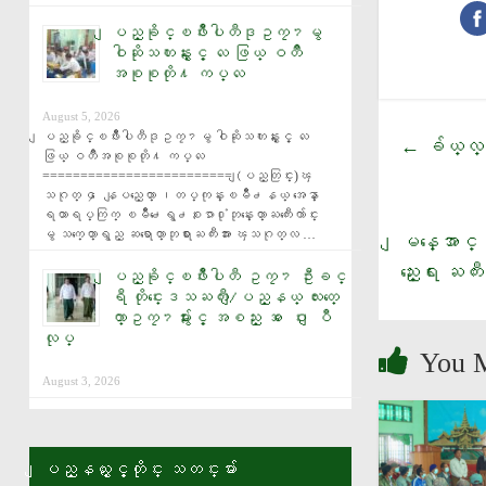
ျပည္ခိုင္ၿဖိဳးပါတီဒုဥကၠ႒မွ
ဝါဆိုသကၤန္းႏွင့္ လႉ ဖြယ္ ဝတၳဳ
အစုစုတို႔ ကပ္လႉ
August 5, 2026
ျပည္ခိုင္ၿဖိဳးပါတီဒုဥကၠ႒မွ ဝါဆိုသကၤန္းႏွင့္ လႉ
ခ်ယ္လ္ဆ
←
ဖြယ္ ဝတၳဳအစုစုတို႔ ကပ္လႉ 
========================= (ျပည္တြင္း)ၾ
သဂုတ္ ၄ ေနျပည္ေတာ္ ၊တပ္ကုန္းၿမိဳ႕နယ္ အေနာ္
ရထာရပ္ကြက္ ၿမိဳ႕ေရွ႕စႏၵာ႐ုံဘုန္းေတာ္ႀကီးေက်ာင္း
မွ သက္ေတာ္ရွည္ ဆရာေတာ္ဘုရားႀကီးအား ၾသဂုတ္လ …
ျမန္ေအာင
ည္းေရး ႀကီ
ျပည္ခိုင္ၿဖိဳးပါတီ ဥကၠ႒ ဦးခင္
ရီ တိုင္းေဒသႀကီး/ျပည္နယ္ လႊတ္ေ
တာ္ဥကၠ႒မ်ားႏွင့္ အစည္း အ ေဝး ျပဳ
လုပ္
You 
August 3, 2026
ျပည္နယ္ႏွင့္တိုင္း သတင္းမ်ား