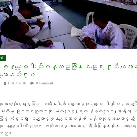
 ေဘး သင့္ေနေသာ ၿမိဳ႕ေပၚ ရပ္ ကြက္ မ်ားကို လိုက္လံၾကည့္ရႈ။
လႉ
န္ပီယံ ‌Joshua Van
်ား
္စုနယ္ေျမ ပါတီျပန္လည္ဖြဲ႔စည္းေရး ဒုတိယအႀကိမ
းအေဝးက်င္းပ
USDP 2016
0 Comment
စုၾကံ့ခိုင္ေရးႏွင့္ဖြံ႕ ၿဖိဳးေရးပါတီျပည္ေထာင္စုနယ္ေျမ ပါတီျပန္လည္ဖ
ကိမ္ ညိႇႏႈိင္းအစည္းအေဝးကုိ ေမလ (၁၄) ရက္ နံနက္ (၁၁) နာရီက ျပ
းတြင္ က်င္းပရာ ျပည္ေထာင္စုနယ္ေျမတာဝန္ခံ ဗဟိုအလုပ္အမႈေဆာင္ ဦးေဝ
္စု နယ္ေျမပါတီဥကၠ႒ ဗဟိုအလုပ္အမႈေဆာင္ ဦးသိန္းၫြန္႔တို႔ တက္ေရ
ားသည္။