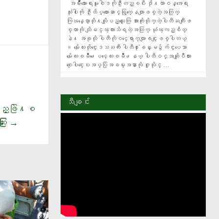
  အမ်ဳိးသားေရးမူဝါဒကိုဦးတည္ၿပီး ဒို႔တာဝန္အေရး
သံုးပါးကို ဦးထိပ္ထားေဆာင္ရြက္ေနတာျဖစ္တဲ့အတြက္ 
ကြၽန္ေတာ္တို႔လိုျပည္သူေတြ အားကိုးထိုက္တဲ့ပါတီႀကီးျဖ
စ္တာကို သိျမင္ၾကားသိရတဲ့အတြက္ ယံုၾကည္စိတ္
နဲ႔ အခုလို ပါတီကိုဝင္ေရာက္လာျခင္းျဖစ္ပါတယ္​
။ မႏၲေလးတိုင္းေဒသႀကီး ပါတီ႐ံုးခန္းမ၌က်င္းပေသာ 
မႏၲေလးၿမိဳ႕ေပၚေလးၿမိဳ႕နယ္ ပါတီဝင္အဆုိျပဳလႊာ
စုေပါင္းေပးအပ္ပြဲအခမ္းအနားကုိ ဇူလိုင္ …
သီချင်း
္လည္ဖြဲ႔စ
ႏြး
→