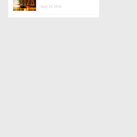
April 26, 2016