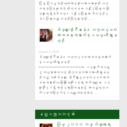
ပြဲမွ ပြဲစဥ္အလိုက္အေကာင္းဆုံးကစားသမားဆုကို ဟက္
ထရစ္သြင္းယူခဲ့တဲ့ တိုက္စစ္မႉး ဝင္းႏိုင္ထြန္းက ဆြ
တ္ခူးရရွိခဲ့ပါတယ္။ ဝင္းႏိုင္ထြန္းဟာ ဖိလစ္ပိုင္
နဲ႔ပြဲမွာလည္း တစ္ဂိုးသြင္းယူခဲ့လို …
ခ်စ္သူေဂ်ာ္ဂ်ီနာနဲ႔ လက္ထပ္မဂၤ
လာအခမ္းအနားက်င္းပမယ့္ စီေရာ္န
ယ္ဒို
August 4, 2026
ခ်စ္သူေဂ်ာ္ဂ်ီနာနဲ႔ လက္ထပ္မဂၤလာအခမ္းအနားက်
င္းပမယ့္ စီေရာ္နယ္ဒို 
======================= ေပၚတူဂီအသင္းႏွ
င့္ အယ္နာဆာအသင္း တိုက္စစ္ကစားသမား စီေရာ္နယ္
ဒိုသည္ ၎၏ခ်စ္သူ ေဂ်ာ္ဂ်ီနာႏွင့္လက္ထပ္မဂၤလာအ
ခမ္းအနားကို ၎ေမြးဖြားႀကီးျပင္းရာ ဇာတိရပ္ေျမ ေပၚ
တူဂီႏိုင္ငံရွိ မာဒိုင္ရာကြၽန္းစု၌ လာမည့္ရက္သ
တၱပတ္အတြင္းက်င္းပမည္ျဖစ္ေၾကာင္း …
နည္းပညာသတင္းမ်ား
ယြမ္ ၂၀၀၀ တန္ က်န္းမာေရး