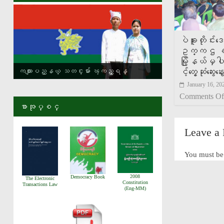
ပဲခူးတိုင်းဒ
ဥက္ကဌ ခရ
မြို့နယ်မှပ
င့်တွေ့ဆုံဆွေးနွေ
ကရင္ျပည္နယ္ သတင္းမ်ား ၾကည့္ရန္
January 16, 20
Comments Of
စာအုပ္စင္
Leave a
You must b
2008
Democracy Book
The Electronic
Constitution
Transactions Law
(Eng-MM)