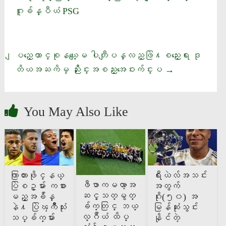
ဂူးခ်န္ပီယံ PSG
ျပည္ေထာင္စုနယ္ေျမ ပါတီျပန္လည္ဖြဲ႔စည္းေရး ဒု
တိယအႀကိမ္ ညိႇႏႈိင္းအစည္းအေဝးက်င္းပ
→
You May Also Like
ကြာတားဖိုင္နယ္
ရီးယဲလ်အသင်း
ဖီဖာကမၻာ့အ
ပြဲစဥ္မ်ား ကစား
အတွက်
ဆင့္သတ္မွတ္
မည့္အခ်ိန္
ဂိုး(၅၀) အ
ခ်က္တြင္ ဘယ္
နဲ႔ ပြဲၾကိဳသံုး
မြန်ဆုံးသွင်း
လ္ဂ်ီယံ ထိပ္
သပ္ခ်က္မ်ား
နိုင်တဲ့