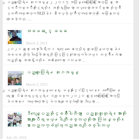
ျပည္သူေတြရဲ႕ ဆႏၵအမွန္ ၂ ၂၀၁၅ အလြန္ အေထြေထြေ႐ြးေကာက္ပြဲ မွ ေသာ
င္ၿပိဳကမ္းၿပိဳအႏိုင္ရလို႔ အစိုးရဖြဲ႕ေတာ့ တပ္မေတာ္အၿငိမ္းစား ဗိုလ္ခ်ဳ
ပ္ႀကီးတစ္ေယာက္က NLDနဲ႔ နီးစပ္တဲ့ ပုဂၢိဳလ္တစ္ေယာက္ကို ေမးခြန္းတစ္
ခုေမးခဲ့တယ္.. …
အဓမၼ ႏွင့္ ဓမၼ
March 3, 2023
၂၀၂၁ ခုႏွစ္ ေဖေဖာ္ဝါရီလ ၁ ရက္ေန႔ေနာက္ပိုင္း လူမႈကြန္ယက္မွာ နဲ႔ 
အဓမၼ ဆိုတဲ့ ပါဠိေဝါဟာရကို တြင္တြင္သုံးလာၾကပါတယ္။ တစ္ခ်ိဳ႕လဲနား
လည္လို႔ ေျပာတာရွိသလို႔ အမ်ားစုကေတာ့ ဂဃနဏ …
ျပည္သူေတြရဲ႕ ဆႏၵအမွန္
March 3, 2023
ျပည္သူေတြရဲ႕ ဆႏၵအမွန္ ယေန႔ ျမန္မာႏိုင္ငံတြင္ ယေန႔ ႀကဳံေတြ႕ေန
ရေသာ ျပႆနာအရပ္ရပ္ရဲ႕ ဇစ္ျမစ္က ၂၀၂၀ ခုႏွစ္ အေထြေထြေ႐ြးေကာက္ပြဲ 
မဲသမာမႈ။ ဘယ္ေလာက္ေတာင္ မဲသမာမႈျဖစ္လဲဆိုေတာ့ သိပ္ေတာ့ …
ဒီကေန့ျပည္ခုိင္ၿဖိဳးပါတီဟာ ျပည္သူလူထုရဲ႔အားကိုး
အားထားျပဳရမယ္႕ပါတီျဖစ္တယ္ဆိုတာ ကြၽန္မတို႔
နားလည္လက္ခံယုံၾကည္လာၿပီျဖစ္ပါတယ္
July 26, 2018