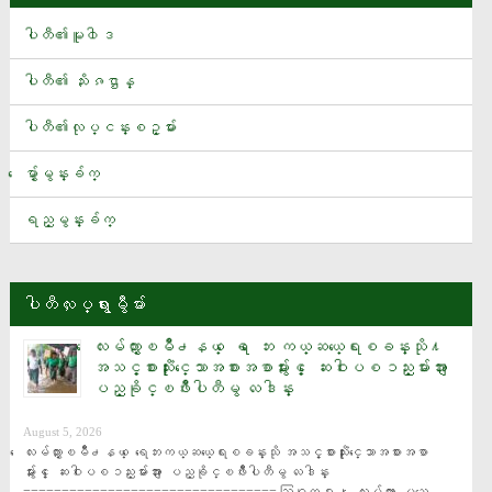
UFC 331 ၿပိဳင္ ပြဲ မွာ ထိပ္ဆုံးေခါင္ ပြဲ ႀကီးအျဖစ္ ထိုး ရ ေတာ့ မယ့္ လက္ရွိ
ပါတီ၏မူ၀ါဒ
ခ်န္ပီယံ ‌Joshua Van
ယြမ္ ၂၀၀၀ တန္ က်န္းမာေရး လက္ စြပ္ Casio မိတ္ဆက္
ပါတီ၏ သႏိၷဌာန္
ႏိုင္ငံေတာ္သမၼတ ထိုင္းႏိုင္ငံသို႔ ေရာက္ရွိ
ပါတီ၏လုပ္ငန္းစဥ္မ်ား
ေလ့က်င့္ေရး ဝတ္စုံ အ တြ က္ ေပါင္ သန္း ၂၀ တန္ စ ပြ န္ဆာ စာခ်ဳပ္ကို မ
န္ယူ ခ်ဳပ္ဆို
ေမွ်ာ္မွန္းခ်က္
ျမန္မာ့လက္ေ႐ြးစင္ အမ်ိဳးသားအသင္းႏွင့္ အမ်ိဳးသမီးအသင္းတို႔ ကြင္း သြင္း ျခ
ရည္မွန္းခ်က္
င္းခတ္ကစားနည္း၌ ေငြ တံဆိပ္ဆုမ်ားအသီးသီး ဆြတ္ခူး
ေလးမ်က္ႏွာၿမိဳ႕နယ္ ေရ ေဘး ကယ္ဆယ္ေရးစခန္းသို႔ အသင့္စားသုံးႏိုင္ေသာအစား
အစာမ်ားႏွင့္ ေဆးဝါးပစၥည္းမ်ားအား ျပည္ခိုင္ၿဖိဳးပါတီမွ လႉဒါန္း
ပါတီလႈပ္ရွားမွဳမ်ား
ေရႀကီးနစ္ျမဳပ္မႈဒဏ္ခံရသည့္ ေက်း႐ြာမ်ားရွိ ျပည္သူမ်ားအား ျပည္ခိုင္ၿဖိဳး
ေလးမ်က္ႏွာၿမိဳ႕နယ္ ေရ ေဘး ကယ္ဆယ္ေရးစခန္းသို႔
ပါတီက ကူညီေထာက္ပံ့
အသင့္စားသုံးႏိုင္ေသာအစားအစာမ်ားႏွင့္ ေဆးဝါးပစၥည္းမ်ားအား ျ
ဒီယိုမန္ဒီကို ရီးယဲလ္မက္ဒရစ္အသင္း ေခၚယူ
ပည္ခိုင္ၿဖိဳးပါတီမွ လႉဒါန္း
August 5, 2026
ေလးမ်က္ႏွာၿမိဳ႕နယ္ ေရေဘးကယ္ဆယ္ေရးစခန္းသို အသင့္စားသုံးႏိုင္ေသာအစားအစာ
မ်ားႏွင့္ ေဆးဝါးပစၥည္းမ်ားအား ျပည္ခိုင္ၿဖိဳးပါတီမွ လႉဒါန္း 