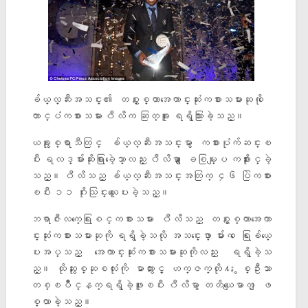
ခ်ယ္လ္ဆီးအသင္း၏ တစ္ႏွစ္တာအေကာင္းဆုံးကစားသမားဆုကို ေ
တာင္ပံကစားသမား ၀ီလ်ံက ဆြတ္ခူး ရရွိသြားခဲ့သည္။
ယခုႏွစ္ရာသီတြင္ ခ်ယ္လ္ဆီးအသင္းမွာ ကစားပုံက်ဆင္းၿ
ပီး ရလဒ္မ်ားဆိုးရြားခဲ့ေသာ္လည္း ၀ီလ်ံမွာ ေျခစြမ္းျပ ကစားႏိုင္ခဲ့
သည္။ ၀ီလ်ံသည္ ခ်ယ္လ္ဆီးအသင္းအတြက္ ၄၆ ပြဲကစား
ၿပီး ၁၁ ဂိုးသြင္းယူေပးခဲ့သည္။
ဘရာဇီးလက္ေရြးစင္ကစားသမား ၀ီလ်ံသည္ တစ္ႏွစ္တာအေကာ
င္းဆုံးကစားသမားဆုကို ရရွိခဲ့သလို အသင္းေဖာ္ မ်ားက ေရြးခ်ယ္ေ
ပးအပ္သည့္ အေကာင္းဆုံးကစားသမားဆုကိုလည္း ရရွိခဲ့သ
ည္။ ထိုဆုႏွစ္ဆုစလုံးကို မာတာႏွင့္ ဟက္ဇက္တို႔ ႏွစ္ဦးသာ
တစ္ၿပိဳင္နက္ရရွိခဲ့ဖူးၿပီး ၀ီလ်ံမွာ တတိယေျမာက္ ျဖ
စ္လာခဲ့သည္။