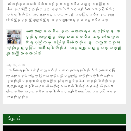
  မႏၲေလးတိုင္းေဒသႀကီး မိတီၴလာခ႐ိုင္ သာစည္ၿမိဳ႕နယ္ႏွင့္ ဝမ္းတြင္းၿ
မိဳ႕နယ္မ်ားတြင္ ဇူလိုင္ ၂၅ ရက္က ပါတီဝင္အဆိုျပဳလႊာေပးအပ္ပြဲမ်ားက်င္း
ပခဲ့ရာ ပါတီသို႔ဝင္ေရာက္ျခင္းႏွင့္ပတ္သက္၍ ဝမ္းတြင္းၿမိဳ႕နယ္ ဘုရားျ
ဖဴေက်းရြာအုပ္စု ရြာရွည္ေက်းရြာမွ ေမာင္စည္သူေအာင္ႏွင့္ သာစည္ၿမိဳ႕နယ္ …
မဟာေအာင္ေျမၿမိဳ႕နယ္ မဟာအေရွ႕ရပ္ကြက္မွ ေမာ
င္စုိင္းထက္ေက်ာ္ႏွင့္ ခ်မ္းေအးသာစံၿမိဳ႕နယ္ ကံေကာက္ႀ
ကီးရပ္ကြက္မွ မယြန္းမီမီေဇာ္တုိ႔မွ ျပည္ေထာင္စုၾ
ကံ့ခုိင္ေရးႏွင့္ဖြံ႕ၿဖိဳးေရးပါတီသုိ႔ ဝင္ေရာက္ျခင္းႏွင့္ပတ္သက္၍ ​ေျ
ပာျကားသြား​ေသာစကားသံမ်ား
July 26, 2018
  အမ်ဳိးသားေရးမူဝါဒကိုဦးတည္ၿပီး ဒို႔တာဝန္အေရးသံုးပါးကို ဦးထိပ္ထားေဆာင္ရြ
က္ေနတာျဖစ္တဲ့အတြက္ ကြၽန္ေတာ္တို႔လိုျပည္သူေတြ အားကိုးထိုက္တဲ့ပါတီႀကီးျဖ
စ္တာကို သိျမင္ၾကားသိရတဲ့အတြက္ ယံုၾကည္စိတ္နဲ႔ အခုလို ပါတီကိုဝင္ေ
ရာက္လာျခင္းျဖစ္ပါတယ္​။ မႏၲေလးတိုင္းေဒသႀကီး ပါတီ႐ံုးခန္းမ၌က်င္းပေသာ 
မႏၲေလးၿမိဳ႕ေပၚေလးၿမိဳ႕နယ္ ပါတီဝင္အဆုိျပဳလႊာစုေပါင္းေပးအပ္ပြဲအခမ္း
အနားကုိ ဇူလိုင္ …
သီချင်း