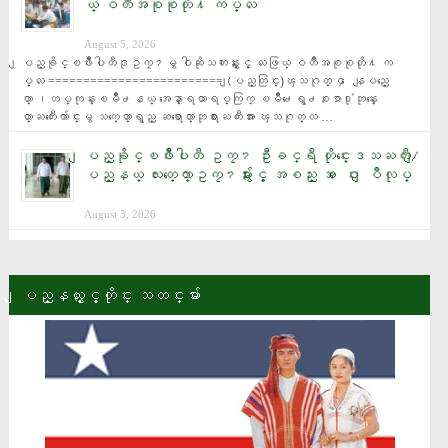
ယ္ ဝတၳဳအစုစုတို႔ ကပ္လႉ
August 5, 2026
ျပည္ခိုင္ၿဖိဳးပါတီဒုဥကၠ႒မွ ဝါဆိုသကၤန္းႏွင့္ လႉဖြယ္ ဝတၳဳအစုစုတို႔ က
ပ္လႉ ========================= (ျပည္တြင္း)ၾသဂုတ္ ၄ ေနျပည္ေ
တာ္ ၊တပ္ကုန္းၿမိဳ႕နယ္ အေနာ္ရထာရပ္ကြက္ ၿမိဳ႕ေရွ႕စႏၵာ႐ုံဘုန္းေ
တာ္ႀကီးေက်ာင္းမွ သက္ေတာ္ရွည္ ဆရာေတာ္ဘုရားႀကီးအား ၾသဂုတ္လ …
ျပည္ခိုင္ၿဖိဳးပါတီ ဥကၠ႒ ဦးခင္ရီ တိုင္းေဒသႀကီး/ျ
ပည္နယ္ လႊတ္ေတာ္ဥကၠ႒မ်ားႏွင့္ အစည္း အ ေဝး ျပဳလုပ္
August 3, 2026
ျပည္နယ္ႏွင့္တိုင္း သတင္းမ်ား