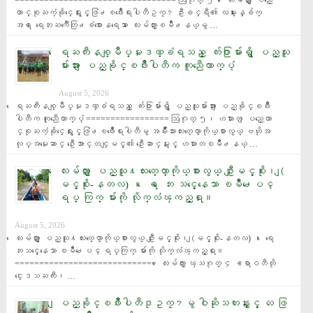
================================= ဩဂုတ္ ၅၊ ေလးမ်က္ႏွာ ျပည္ေ
ထာင္စုႀကံ့ခိုင္ေရးႏွင့္ဖြံ႕ၿဖိဳးေရးပါတီဥကၠ႒ ဦးခင္ရီ၏ လမ္းၫႊန္ခ်က္
အရ ေရေဘးႀကဳံေတြ႕ခံစားေနရေသာ ေလးမ်က္ႏွာၿမိဳ႕နယ္မွ …
ေရႀကီးနစ္ျမဳပ္မႈဒဏ္ခံရသည့္ ေက်း႐ြာမ်ားရွိ ျပည္သူ
မ်ားအား ျပည္ခိုင္ၿဖိဳးပါတီက ကူညီေထာက္ပံ့
August 5, 2026
ေရႀကီးနစ္ျမဳပ္မႈဒဏ္ခံရသည့္ ေက်း႐ြာမ်ားရွိ ျပည္သူမ်ားအား ျပည္ခိုင္ၿဖိဳး
ပါတီက ကူညီေထာက္ပံ့ ================= ဩဂုတ္ ၅၊ ဟသၤာတ ျပည္ေထာ
င္စုႀကံ့ခိုင္ေရးႏွင့္ဖြံ႕ၿဖိဳးေရးပါတီမွ အမ်ိဳးသားလႊတ္ေတာ္ကိုယ္စားလွယ္ ဗဟိုအ
လုပ္အမႈေဆာင္ ဦးေအာင္တင္ျမင့္၏ ဦးေဆာင္မႈႏွင့္ ဟသၤာတၿမိဳ႕နယ္ …
ေလးမ်က္ႏွာ ျပည္သူ႔လႊတ္ေတာ္ကိုယ္စားလွယ္ ဦးျမင့္စိုး၊ (ျ
မင့္စိုး-နတလ) ၊ ေရ ေဘး သင့္ေနေသာ ၿမိဳ႕ေပၚ
ရပ္ ကြက္ မ်ားကို လိုက္လံၾကည့္ရႈ။
August 5, 2026
ေလးမ်က္ႏွာ ျပည္သူ႔လႊတ္ေတာ္ကိုယ္စားလွယ္ ဦးျမင့္စိုး၊ (ျမင့္စိုး-နတလ) ၊ ေရေ
ဘးသင့္ေနေသာ ၿမိဳ႕ေပၚ ရပ္ကြက္ မ်ားကို လိုက္လံၾကည့္ရႈ။ 
============================= ေလးမ်က္ႏွာ ၾသဂုတ္ ၄ ဧရာဝတီတို
င္းေဒသႀကီး၊ …
ျပည္ခိုင္ၿဖိဳးပါတီဒုဥကၠ႒မွ ဝါဆိုသကၤန္းႏွင့္ လႉ ဖြ