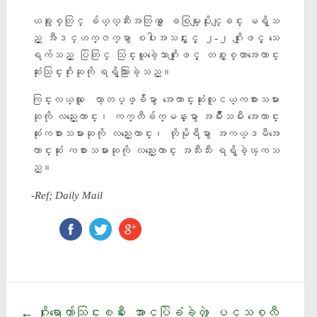
ယခုႏွစ္တြင္ ခ်ယ္လ္ဆီးအတြက္ ေျခစြမ္းျပႏိုင္ျခင္း မရွိသ
ည့္ အီဒင္ဟက္ဇက္မွာ စပါးအသင္းႏွင့္ ၂-၂ ဂိုးျဖင့္ သေ
ရက်သည့္ ပြဲတြင္ သြင္းယူခဲ့ေသာဂိုးျဖင့္ တစ္ႏွစ္တာအေကာင္း
ဆုံးသြင္းဂိုးဆုကို ရရွိသြားခဲ့သည္။
ကြင္းလယ္လူ ေလာ့တပ္ဖ္ခ်ိမွာ အေကာင္းဆုံးလူငယ္ကစားသမား
ဆုကို လည္းေကာင္း၊ ကက္တီခ်က္မန္းမွာ အမ်ဳိးသမီး အေကာင္း
ဆုံးကစားသမားဆုကို လည္းေကာင္း၊ တိုမိုရီမွာ အကယ္ဒမီအေ
ကာင္းဆုံး ကစားသမားဆုကို လည္းေကာင္း အသီးသီး ရရွိခဲ့ၾကသ
ည္။
-Ref; Daily Mail
ဂိုးရာေက်ာ္သြင္းၿပီး ေအာင္ပြဲခံခဲ့တဲ့ ျပင္သစ္လီ
←