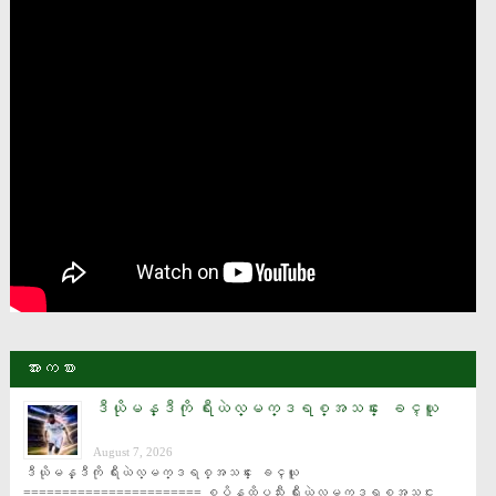
အားကစား
ဒီယိုမန္ဒီကို ရီးယဲလ္မက္ဒရစ္အသင္း ေခၚယူ
August 7, 2026
ဒီယိုမန္ဒီကို ရီးယဲလ္မက္ဒရစ္အသင္း ေခၚယူ 
======================= စပိန္ထိပ္သီး ရီးယဲလ္မက္ဒရစ္အသင္း