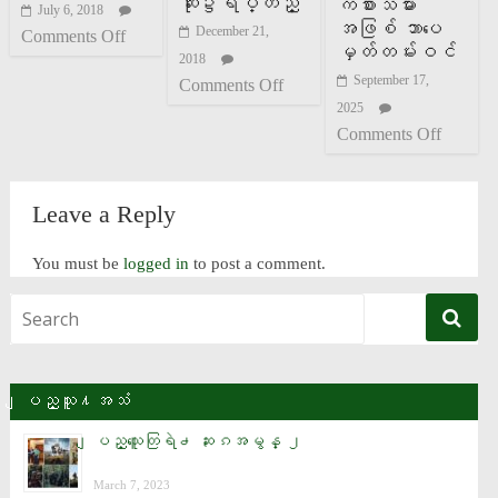
ဆံုး၌ရပ္တည္
ကစားသမား
July 6, 2018
အဖြစ် ဘာပေ
December 21,
Comments Off
မှတ်တမ်းဝင်
2018
September 17,
Comments Off
2025
Comments Off
Leave a Reply
You must be
logged in
to post a comment.
ျပည္သူ႔အသံ
ျပည္သူေတြရဲ႕ ဆႏၵအမွန္ ၂
March 7, 2023