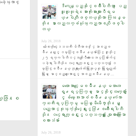
းခဲ့ေၾကာင္း
ဒီကေန့ျပည္ခုိင္ၿဖိဳးပါတီဟာ ျပည္
သူလူထုရဲ႔အားကိုးအားထားျပဳရမ
ယ္႕ပါတီျဖစ္တယ္ဆိုတာ ကြၽန္မ
တို႔ နားလည္လက္ခံယုံၾကည္လာၿပီျဖစ္ပါ
တယ္
July 26, 2018
  မႏၲေလးတိုင္းေဒသႀကီး မိတီၴလာခ႐ိုင္ သာစည္ၿ
မိဳ႕နယ္ႏွင့္ ဝမ္းတြင္းၿမိဳ႕နယ္မ်ားတြင္ ဇူလိုင္ 
၂၅ ရက္က ပါတီဝင္အဆိုျပဳလႊာေပးအပ္ပြဲမ်ားက်င္း
ပခဲ့ရာ ပါတီသို႔ဝင္ေရာက္ျခင္းႏွင့္ပတ္သက္၍ ဝ
မ္းတြင္းၿမိဳ႕နယ္ ဘုရားျဖဴေက်းရြာအုပ္စု ရြာရွည္ေက်း
ရြာမွ ေမာင္စည္သူေအာင္ႏွင့္ သာစည္ၿမိဳ႕နယ္ …
မဟာေအာင္ေျမၿမိဳ႕နယ္ မဟာအေ
ရွ႕ရပ္ကြက္မွ ေမာင္စုိင္းထက္ေက်ာ္ႏွ
င့္ ခ်မ္းေအးသာစံၿမိဳ႕နယ္ ကံေကာ
်ယ္ဖြဲ႔စ
က္ႀကီးရပ္ကြက္မွ မယြန္းမီမီေဇာ္တုိ႔မွ ျ
ပည္ေထာင္စုၾကံ့ခုိင္ေရးႏွင့္ဖြံ႕ၿဖိဳးေရးပါတီ
သုိ႔ ဝင္ေရာက္ျခင္းႏွင့္ပတ္သက္၍ ​ေျပာျကားသြား​ေသာ
စကားသံမ်ား
July 26, 2018