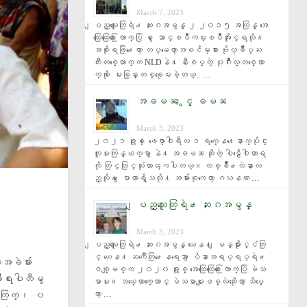
March 7, 2023
ျပည္သူေတြရဲ႕ ဆႏၵအမွန္ ၂ ၂၀၁၅ အလြန္ အေ
ထြေထြေ႐ြးေကာက္ပြဲ မွ ေသာင္ၿပိဳကမ္းၿပိဳအႏိုင္ရလို႔ 
အစိုးရဖြဲ႕ေတာ့ တပ္မေတာ္အၿငိမ္းစား ဗိုလ္ခ်ဳပ္ႀ
ကီးတစ္ေယာက္က NLDနဲ႔ နီးစပ္တဲ့ ပုဂၢိဳလ္တစ္ေယာ
က္ကို ေမးခြန္းတစ္ခုေမးခဲ့တယ္.. …
အဓမၼ ႏွင့္ ဓမၼ
March 3, 2023
၂၀၂၁ ခုႏွစ္ ေဖေဖာ္ဝါရီလ ၁ ရက္ေန႔ေနာက္ပိုင္း 
လူမႈကြန္ယက္မွာ နဲ႔ အဓမၼ ဆိုတဲ့ ပါဠိေဝါဟာရ
ကို တြင္တြင္သုံးလာၾကပါတယ္။ တစ္ခ်ိဳ႕လဲနားလ
ည္လို႔ ေျပာတာရွိသလို႔ အမ်ားစုကေတာ့ ဂဃနဏ …
ျပည္သူေတြရဲ႕ ဆႏၵအမွန္
March 3, 2023
ျပည္သူေတြရဲ႕ ဆႏၵအမွန္ ယေန႔ ျမန္မာႏိုင္ငံတြ
င္ ယေန႔ ႀကဳံေတြ႕ေနရေသာ ျပႆနာအရပ္ရပ္ရဲ႕ 
က္အခဲမ်ား
ဇစ္ျမစ္က ၂၀၂၀ ခုႏွစ္ အေထြေထြေ႐ြးေကာက္ပြဲ မဲသ
ေရးပါတီမွ
မာမႈ။ ဘယ္ေလာက္ေတာင္ မဲသမာမႈျဖစ္လဲဆိုေတာ့ သိပ္ေ
တာ့ …
္ကြက္၊ ပ