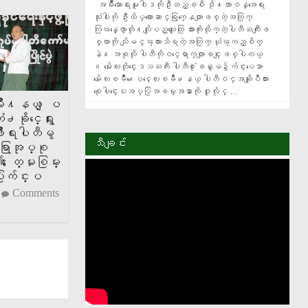
  အမ်ဳိးသားေရးမူဝါဒကိုဦးတည္ၿပီး ဒို႔တာဝန္အေရး
သံုးပါးကို ဦးထိပ္ထားေဆာင္ရြက္ေနတာျဖစ္တဲ့အတြက္ 
ကြၽန္ေတာ္တို႔လိုျပည္သူေတြ အားကိုးထိုက္တဲ့ပါတီႀကီးျဖ
စ္တာကို သိျမင္ၾကားသိရတဲ့အတြက္ ယံုၾကည္စိတ္
နဲ႔ အခုလို ပါတီကိုဝင္ေရာက္လာျခင္းျဖစ္ပါတယ္​
။ မႏၲေလးတိုင္းေဒသႀကီး ပါတီ႐ံုးခန္းမ၌က်င္းပေသာ 
မႏၲေလးၿမိဳ႕ေပၚေလးၿမိဳ႕နယ္ ပါတီဝင္အဆုိျပဳလႊာ
စုေပါင္းေပးအပ္ပြဲအခမ္းအနားကုိ ဇူလိုင္ …
မိဳ႔နယ္ ျပ
႕ခိုင္ေရးႏွ
းေရးပါတီမွ
သီချင်း
ရြာအုပ္စု
 ႏႈတ္မႈစြမ္း
ဲက်င္းပ
Comments