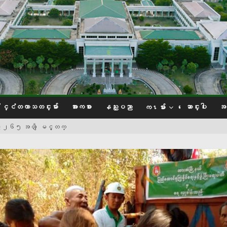
ႏိုင္ငံတကာသတင္းမ်ား
အားကစား
နည္းပညာ
ေဆာင္းပါး
အင
က႑မ်ား
၀ မွ ၂၆၅ အထိ ျမင့္တက္
ဆူဘီရွီ
န္ပီယံ ‌Joshua Van
်ဳပ္ဆို
ခတ္ကစားနည္း၌ ေငြ တံဆိပ္ဆုမ်ားအသီးသီး ဆြတ္ခူး