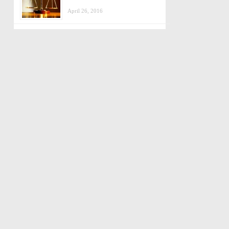
April 26, 2016