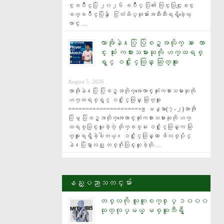
င္းၿပိဳင္ပြဲ ၂၀၂၆ ၿပိဳင္ ပြဲ၏ ကြင္းသြင္းျခင္း
ခတ္ၿပိဳင္ပြဲ၌ ေငြတံဆိပ္ဆုမ်ားအသီးသီးရရွိခဲ့ေၾ
ကာင္း …
လာအိုနဲ႔ပြဲ ပြဲစဥ္အလိုက္ အ ေကာ
င္း ဆုံး ကစားသမားဆုကို ဟက္ထရစ္
ရွင္ ဝင္းႏိုင္ထြန္း ဆြတ္ခူး
August 5, 2026
လာအိုနဲ႔ပြဲ ပြဲစဥ္အလိုက္အေကာင္းဆုံးကစားသမားဆုကို 
ဟက္ထရစ္ရွင္ ဝင္းႏိုင္ထြန္း ဆြတ္ခူး 
====================== ျမန္မာ(၇-၂)လာအို
ပြဲမွ ပြဲစဥ္အလိုက္အေကာင္းဆုံးကစားသမားဆုကို ဟက္
ထရစ္သြင္းယူခဲ့တဲ့ တိုက္စစ္မႉး ဝင္းႏိုင္ထြန္းက ဆြ
တ္ခူးရရွိခဲ့ပါတယ္။ ဝင္းႏိုင္ထြန္းဟာ ဖိလစ္ပိုင္
နဲ႔ပြဲမွာလည္း တစ္ဂိုးသြင္းယူခဲ့လို …
နည္းပညာသတင္းမ်ား
တစ္လကို လူတူစက္႐ုပ္ ၁၀၀၀
ထုတ္လုပ္မယ့္ မစ္ဆူဘီရွီ