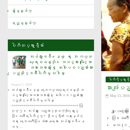
ေလးမ်က္ႏွာၿမိဳ႕နယ္ ေရ ေဘး ကယ္ဆယ္ေရးစခန္းသို႔ အသင့္စားသုံးႏိုင္ေသာအစားအစာမ်ာ
ေမွ်ာ္မွန္းခ်က္
ေရႀကီးနစ္ျမဳပ္မႈဒဏ္ခံရသည့္ ေက်း႐ြာမ်ားရွိ ျပည္သူမ်ားအား ျပည္ခိုင္ၿဖိဳးပါတ
ရည္မွန္းခ်က္
ဒီယိုမန္ဒီကို ရီးယဲလ္မက္ဒရစ္အသင္း ေခၚယူ
ပါတီလႈပ္ရွားမွဳမ်ား
ေလးမ်က္ႏွာၿမိဳ႕နယ္ ေရ ေဘး ကယ္ဆ
ယ္ေရးစခန္းသို႔ အသင့္စားသုံးႏိုင္ေသာ
အစားအစာမ်ားႏွင့္ ေဆးဝါးပစၥည္းမ်ားအား
ျပည္ခိုင္ၿဖိဳးပါတီမွ လႉဒါန္း
ပါတီလွဳပ္ရွားမွဳမ
August 5, 2026
ဘားအံျပည
ေလးမ်က္ႏွာၿမိဳ႕နယ္ ေရေဘးကယ္ဆယ္ေရးစခန္းသို အ
သင့္စားသုံးႏိုင္ေသာအစားအစာမ်ားႏွင့္ ေဆးဝါးပစၥည္းမ်ားအား ျ
May 13, 2016
ပည္ခိုင္ၿဖိဳးပါတီမွ လႉဒါန္း 
================================= ဩ
ပူျပင္းေ
ဂုတ္ ၅၊ ေလးမ်က္ႏွာ ျပည္ေထာင္စုႀကံ့ခိုင္ေရးႏွင့္
ဖြံ႕ၿဖိဳးေရးပါတီဥကၠ႒ ဦးခင္ရီ၏ လမ္းၫႊန္ခ်က္
ေတြ႔ႀကံဳ
အရ ေရေဘးႀကဳံေတြ႕ခံစားေနရေသာ ေလးမ်က္ႏွာၿမိဳ႕န
ေမလ (၁၂
ယ္မွ …