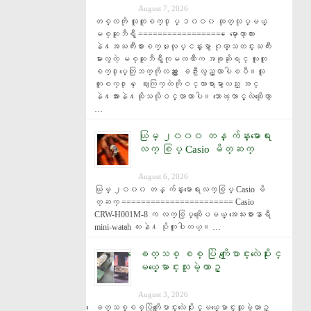
August 7, 2026
တစ္လကို လူတူစက္႐ုပ္ ၁၀၀၀ ထုတ္လုပ္မယ့္ 
မစ္ဆူဘီရွီ ================== ေမာ္ေတာ္ကား
နဲ႔အႀကီးစားစက္မႈလုပ္ငန္းမွာ ဂုဏ္သတင္းႀကီး
မားလွတဲ့ မစ္ဆူဘီရွီကုမၸဏီက အခုဆိုရင္ လူတူ
စက္႐ုပ္ေတြဘက္ကိုလည္း ေျခဦးလွည့္လာပါၿပီ။လူ
တူစက္႐ုပ္ ေဈးကြက္ထဲကိုဝင္လာရာမွာလည္း အင္
နဲ႔အားနဲ႔ဆိုသလိုဝင္လာတာပါ။ ဘာေၾကာင့္လဲဆိုေတာ့ 
…
ယြမ္ ၂၀၀၀ တန္ က်န္းမာေရး
လက္ စြပ္ Casio မိတ္ဆက္
August 6, 2026
ယြမ္ ၂၀၀၀ တန္ က်န္းမာေရးလက္စြပ္ Casio မိ
တ္ဆက္ ======================= Casio 
CRW-H001M-8 က လက္စြပ္ဆိုေပမယ့္ အေသးစားနာရီ 
mini-watch ေလးနဲ႔ ပိုတူပါတယ္။ …
ေခတ္သစ္ စစ္ ပြဲ ကိုေျပာင္းလဲေပးႏိုင္
မယ့္ေမာင္းသူမဲ့ယာဥ္
August 3, 2026
ေခတ္သစ္စစ္ပြဲကိုေျပာင္းလဲေပးႏိုင္မယ့္ေမာင္းသူမဲ့ယာဥ္ 