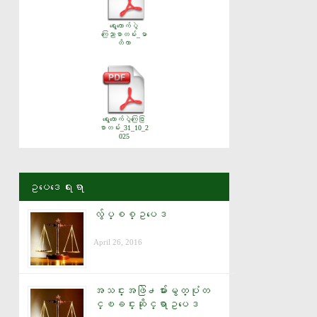
ရွေးကောက်ပွဲ
ကြေညာစာတမ်း_မာ
တိကာ
ရွေးကောက်ပွဲကြေငြာ
စာတမ်း_31_10_2
025
ဥပေဒေရးရာ
လွ်ပ္စစ္ဥပေဒ
April 26, 2016
အသင္းအဖြဲ႕မ်ားမွတ္ပုံတ
င္ၿခင္းဆိုင္ရာဥပေဒ