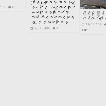
(၆၉) ႏွစ္ေျမာက္ အာဇာနည္ေ
န႔တြင္ ျပည္ေထာင္စုသ
2016
0
မၼတျမန္မာႏုိင္ငံေတာ္
ထိုင်းကို မြန
အလံ တုိင္ဝက္လႊင့္ထူရ
တစ်သောင်းကျော် 
န္ ႏွင့္ ဥၾသဆြဲရန္
July 11, 2022
July 13, 2016
0
Off