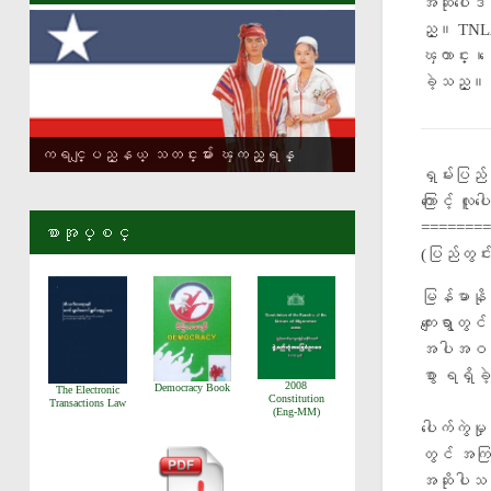
အဆိုပါေဒ
ည္။ TNLA 
ၾကာင္း၊ ေ
ခဲ့သည္။
ခ်င္းျပည္နယ္ သတင္းမ်ား ၾကည့္ရန္
ရှမ်းပြည်
ကြောင့် လူပေါ
=======
စာအုပ္စင္
(ပြည်တွင်
မြန်မာနို
ကျေးရွာတွင
အပါအဝင် 
စွာ ရရှိခ
2008
Democracy Book
The Electronic
Constitution
Transactions Law
(Eng-MM)
ပေါက်ကွဲမ
တွင် အကြT
အဆိုပါသတ