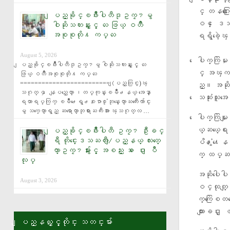
င္ တနဂၤေႏ
ျပည္ခိုင္ၿဖိဳးပါတီဒုဥကၠ႒မွ
ဝင္ ေဒသခ
ဝါဆိုသကၤန္းႏွင့္ လႉ ဖြယ္ ဝတၳဳ
အစုစုတို႔ ကပ္လႉ
ရရွိခဲ့ေ
August 5, 2026
ေပါက္ကြဲ
ျပည္ခိုင္ၿဖိဳးပါတီဒုဥကၠ႒မွ ဝါဆိုသကၤန္းႏွင့္ လႉ
င္ အၾကTမ္
ဖြယ္ ဝတၳဳအစုစုတို႔ ကပ္လႉ 
========================= (ျပည္တြင္း)ၾ
ည္။ အဆိ
သဂုတ္ ၄ ေနျပည္ေတာ္ ၊တပ္ကုန္းၿမိဳ႕နယ္ အေနာ္
ေသဆုံးသ
ရထာရပ္ကြက္ ၿမိဳ႕ေရွ႕စႏၵာ႐ုံဘုန္းေတာ္ႀကီးေက်ာင္း
မွ သက္ေတာ္ရွည္ ဆရာေတာ္ဘုရားႀကီးအား ၾသဂုတ္လ …
ေပါက္ကြဲမႈ
ယ္ဆယ္ေရး
ျပည္ခိုင္ၿဖိဳးပါတီ ဥကၠ႒ ဦးခင္
ရီ တိုင္းေဒသႀကီး/ျပည္နယ္ လႊတ္ေ
ပ်ံ႕ႏွံ႔ေန
တာ္ဥကၠ႒မ်ားႏွင့္ အစည္း အ ေဝး ျပဳ
က္ ထပ္ဆင့
လုပ္
အဆိုပါေပ
August 3, 2026
ဝင္ထုတ္ျပ
က္ကြဲေစတတ
ထားျခင္း 
ျပည္နယ္ႏွင့္တိုင္း သတင္းမ်ား