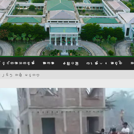
ႏိုင္ငံတကာသတင္းမ်ား
အားကစား
နည္းပညာ
ေဆာင္းပါး
အင
က႑မ်ား
၀ မွ ၂၆၅ အထိ ျမင့္တက္
ဆူဘီရွီ
န္ပီယံ ‌Joshua Van
်ဳပ္ဆို
ခတ္ကစားနည္း၌ ေငြ တံဆိပ္ဆုမ်ားအသီးသီး ဆြတ္ခူး
းႏွင့္ ေဆးဝါးပစၥည္းမ်ားအား ျပည္ခိုင္ၿဖိဳးပါတီမွ လႉဒါန္း