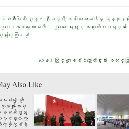
ုင္ၿဖိဳးပါတီ ဥကၠ႒ ဦးခင္ရီ တတိယအႀကိမ္ ရန္ကုန္တ
ာ္ ဥပေဒၾကမ္းေကာ္မတီ၊ ဥပေဒေရးရာႏွင့္ အထူးကိစၥရပ္မ်ား ေလ့
ားႏွင့္ေတြ႕ဆုံ
ယေန႔တြင္ အေျခခံပညာေက်ာင္းမ်ား စတင္ဖြ
May Also Like
အေျခခံ၍ ဆုိ
ုက္မႈမ်ားျဖစ္
၀န္ႀကီးဌာနႏွ
ေရးလုပ္ငန္း၀က္
တိုက္ခုိက္ခံခဲ့