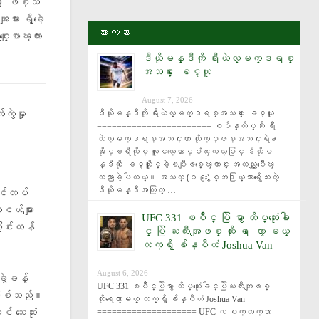
ခု ျဖစ္သ
ား ရွိခဲ့ေ
အားကစား
းေျပာၾကား
ဒီယိုမန္ဒီကို ရီးယဲလ္မက္ဒရစ္
အသင္း ေခၚယူ
August 7, 2026
ဒီယိုမန္ဒီကို ရီးယဲလ္မက္ဒရစ္အသင္း ေခၚယူ 
ကွဲမှု
======================= စပိန္ထိပ္သီး ရီး
ယဲလ္မက္ဒရစ္အသင္းဟာ လိုက္ပ္ဇစ္အသင္းရဲ႕ 
အိုင္ဗရီကိုစ္ လူငယ္ေတာင္ပံၾကယ္ပြင့္ ဒီယိုမ
န္ဒီကို ေခၚယူႏိုင္ခဲ့ၿပီျဖစ္ေၾကာင္း အတည္ျပဳေၾ
ကညာခဲ့ပါတယ္။ အသက္ (၁၉)ႏွစ္အ႐ြယ္သာရွိေသးတဲ့ 
ဒီယိုမန္ဒီအတြက္ …
ာင်တပ်
းငယ်များ
UFC 331 ၿပိဳင္ ပြဲ မွာ ထိပ္ဆုံးေခါ
ြင်းထန်
င္ ပြဲ ႀကီးအျဖစ္ ထိုး ရ ေတာ့ မယ့္
လက္ရွိ ခ်န္ပီယံ ‌Joshua Van
August 6, 2026
ွဲခန့်
UFC 331 ၿပိဳင္ပြဲမွာ ထိပ္ဆုံးေခါင္ပြဲႀကီးအျဖစ္ 
်းဖြစ်သည်။
ထိုးရေတာ့မယ့္ လက္ရွိ ခ်န္ပီယံ ‌Joshua Van 
==================== UFC က စက္တက္ဘာ 
် သေဆုံး