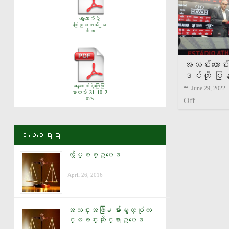
ရွေးကောက်ပွဲ
ကြေညာစာတမ်း_မာ
တိကာ
အသင်းဟောင်
ဒင်ဟို ပြန်
ရွေးကောက်ပွဲကြေငြာ
June 29, 2022
စာတမ်း_31_10_2
025
Off
ဥပေဒေရးရာ
လွ်ပ္စစ္ဥပေဒ
April 26, 2016
အသင္းအဖြဲ႕မ်ားမွတ္ပုံတ
င္ၿခင္းဆိုင္ရာဥပေဒ