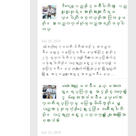
ဒီကေန့ျပည္ခုိင္ၿဖိဳးပါတီဟာ ျပည္
သူလူထုရဲ႔အားကိုးအားထားျပဳရမ
ယ္႕ပါတီျဖစ္တယ္ဆိုတာ ကြၽန္မ
တို႔ နားလည္လက္ခံယုံၾကည္လာၿပီျဖစ္ပါ
တယ္
July 26, 2018
  မႏၲေလးတိုင္းေဒသႀကီး မိတီၴလာခ႐ိုင္ သာစည္ၿ
မိဳ႕နယ္ႏွင့္ ဝမ္းတြင္းၿမိဳ႕နယ္မ်ားတြင္ ဇူလိုင္ 
၂၅ ရက္က ပါတီဝင္အဆိုျပဳလႊာေပးအပ္ပြဲမ်ားက်င္း
ပခဲ့ရာ ပါတီသို႔ဝင္ေရာက္ျခင္းႏွင့္ပတ္သက္၍ ဝ
မ္းတြင္းၿမိဳ႕နယ္ ဘုရားျဖဴေက်းရြာအုပ္စု ရြာရွည္ေက်း
ရြာမွ ေမာင္စည္သူေအာင္ႏွင့္ သာစည္ၿမိဳ႕နယ္ …
မဟာေအာင္ေျမၿမိဳ႕နယ္ မဟာအေ
ရွ႕ရပ္ကြက္မွ ေမာင္စုိင္းထက္ေက်ာ္ႏွ
င့္ ခ်မ္းေအးသာစံၿမိဳ႕နယ္ ကံေကာ
က္ႀကီးရပ္ကြက္မွ မယြန္းမီမီေဇာ္တုိ႔မွ ျ
ပည္ေထာင္စုၾကံ့ခုိင္ေရးႏွင့္ဖြံ႕ၿဖိဳးေရးပါတီ
သုိ႔ ဝင္ေရာက္ျခင္းႏွင့္ပတ္သက္၍ ​ေျပာျကားသြား​ေသာ
စကားသံမ်ား
July 26, 2018