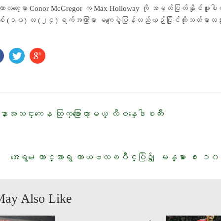
ဲ့ကာလတွေမှာ Conor McGregor က Max Holloway ကို အမှတ်ပြတ်နိုင်ဖူး
် (၁၀) လ (၂၄) ရက်အကြာမှာ မကျေပွဲပြန်လည်ယှဉ်ပြိုင်ထိုးသတ်မှာလည
နာအသင္းကေန ထြက္ခြာေတာ့မယ့္ လီဝန္ေဒါစကီး
အေရွ႕ေတာင္အာရွ ကာယဗလၿပိဳင္ပြဲ၌ ျမန္မာ ေ႐ႊ ၁၀
May Also Like