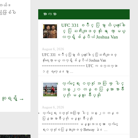
ပါတယ်။
်းဖြစ်ပါ
အားကစား
UFC 331 ၿပိဳင္ ပြဲ မွာ ထိပ္ဆုံးေခါ
င္ ပြဲ ႀကီးအျဖစ္ ထိုး ရ ေတာ့ မယ့္
လက္ရွိ ခ်န္ပီယံ ‌Joshua Van
August 6, 2026
UFC 331 ၿပိဳင္ပြဲမွာ ထိပ္ဆုံးေခါင္ပြဲႀကီးအျဖစ္ 
ထိုးရေတာ့မယ့္ လက္ရွိ ခ်န္ပီယံ ‌Joshua Van 
==================== UFC က စက္တက္ဘာ 
၁၉ ရက္ေန႔မွာ …
ေလ့က်င့္ေရး ဝတ္စုံ အ တြ က္ ေပါင္
သန္း ၂၀ တန္ စ ပြ န္ဆာ စာခ်ဳ
ပ္ကို မန္ယူ ခ်ဳပ္ဆို
 ဆုရရွိ
→
August 6, 2026
ေလ့က်င့္ေရး ဝတ္စုံအတြက္ ေပါင္ သန္း ၂၀ တန္ စ
ပြန္ဆာ စာခ်ဳပ္ကို မန္ယူ ခ်ဳပ္ဆို 
================= မန္ယူအသင္းဟာ ေလ့က်င့္ေ
ရး၀တ္စုံစပြန္ဆာအျဖစ္ Betway နဲ႔ …