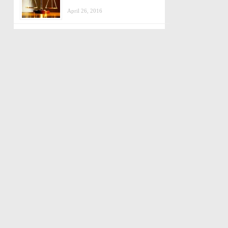
April 26, 2016