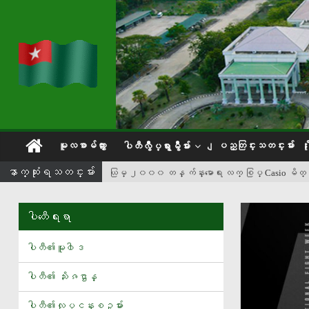
မူလစာမ်က္ႏွာ
ျပည္တြင္းသတင္းမ်ား
ပါတီလွဳပ္ရွားမွဳမ်ား
ေနာက္ဆံုးရသတင္းမ်ား
ယြမ္ ၂၀၀၀ တန္ က်န္းမာေရး လက္ စြပ္ Casio မိတ
ႏိုင္ငံေတာ္သမၼတ ထိုင္းႏိုင္ငံသို႔ ေရာက္ရွိ
ေလ့က်င့္ေရး ဝတ္စုံ အ တြ က္ ေပါင္ သန္း ၂၀ တန္ စ ပြ န္ဆာ စာခ်ဳပ္ကို မန္ယူ ခ
ပါတီေရးရာ
ျမန္မာ့လက္ေ႐ြးစင္ အမ်ိဳးသားအသင္းႏွင့္ အမ်ိဳးသမီးအသင္းတို႔ ကြင္း သြင္း ျခင္း
ပါတီ၏မူ၀ါဒ
ေလးမ်က္ႏွာၿမိဳ႕နယ္ ေရ ေဘး ကယ္ဆယ္ေရးစခန္းသို႔ အသင့္စားသုံးႏိုင္ေသာအစားအစာမ်ာ
ပါတီ၏ သႏိၷဌာန္
ေရႀကီးနစ္ျမဳပ္မႈဒဏ္ခံရသည့္ ေက်း႐ြာမ်ားရွိ ျပည္သူမ်ားအား ျပည္ခိုင္ၿဖိဳးပါတ
ေတာင္ကိုရီးယားမွာ အပူလႈိင္းေၾကာင့္ ေသဆုံးသူ ၁၉ ဦးအထိရွိလာ
ပါတီ၏လုပ္ငန္းစဥ္မ်ား