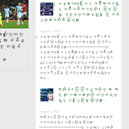
ျမန္မာ့လက္ေ႐ြးစင္ အမ်ိဳးသားအသင္းႏွ
င့္ အမ်ိဳးသမီးအသင္းတို႔ ကြင္း သြ
င္း ျခင္းခတ္ကစားနည္း၌ ေငြ တံဆိ
ပ္ဆုမ်ားအသီးသီး ဆြတ္ခူး
August 6, 2026
ူႏုိက္တက္
ျမန္မာ့လက္ေ႐ြးစင္ အမ်ိဳးသားအသင္းႏွင့္ အမ်ိဳးသမီးအ
္းအား စံခ်ိန္
သင္းတို ကြင္းသြင္းျခင္းခတ္ကစားနည္း၌ ေငြတံဆိပ္
္ ဆန္းခ်
ဆုမ်ားအသီးသီးဆြတ္ခူး ==================== ျ
မန္မာ့လက္ေ႐ြးစင္အမ်ိဳးသားျခင္းအသင္းႏွင့္ အမ်ိဳးသမီးျ
ခင္းအသင္းတိုသည္ ထိုင္းႏိုင္ငံတြင္က်င္းပလ်က္ရွိသ
ည့္ (၃၉)ႀကိမ္ေျမာက္ထိုင္းဘုရင့္ဖလားပိုက္ေက်ာ္ျခ
င္းၿပိဳင္ပြဲ ၂၀၂၆ ၿပိဳင္ ပြဲ၏ ကြင္းသြင္းျခင္း
ခတ္ၿပိဳင္ပြဲ၌ ေငြတံဆိပ္ဆုမ်ားအသီးသီးရရွိခဲ့ေၾ
ကာင္း …
လာအိုနဲ႔ပြဲ ပြဲစဥ္အလိုက္ အ ေကာ
င္း ဆုံး ကစားသမားဆုကို ဟက္ထရစ္
ရွင္ ဝင္းႏိုင္ထြန္း ဆြတ္ခူး
August 5, 2026
လာအိုနဲ႔ပြဲ ပြဲစဥ္အလိုက္အေကာင္းဆုံးကစားသမားဆုကို 
ဟက္ထရစ္ရွင္ ဝင္းႏိုင္ထြန္း ဆြတ္ခူး 
====================== ျမန္မာ(၇-၂)လာအို