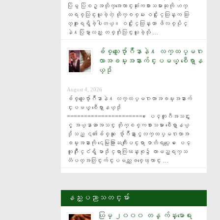
ပြဲမွ ပြဲစဥ္အလိုက္အေကာင္းဆုံးကစားသမားဆုကို ဟက္
ထရစ္သြင္းယူခဲ့တဲ့ တိုက္စစ္မႉး ဝင္းႏိုင္ထြန္းက ဆြ
တ္ခူးရရွိခဲ့ပါတယ္။ ဝင္းႏိုင္ထြန္းဟာ ဖိလစ္ပိုင္
နဲ႔ပြဲမွာလည္း တစ္ဂိုးသြင္းယူခဲ့လို …
ခ်စ္သူေဂ်ာ္ဂ်ီနာနဲ႔ လက္ထပ္မဂၤ
လာအခမ္းအနားက်င္းပမယ့္ စီေရာ္န
ယ္ဒို
August 4, 2026
ခ်စ္သူေဂ်ာ္ဂ်ီနာနဲ႔ လက္ထပ္မဂၤလာအခမ္းအနားက်
င္းပမယ့္ စီေရာ္နယ္ဒို 
======================= ေပၚတူဂီအသင္းႏွ
င့္ အယ္နာဆာအသင္း တိုက္စစ္ကစားသမား စီေရာ္နယ္
ဒိုသည္ ၎၏ခ်စ္သူ ေဂ်ာ္ဂ်ီနာႏွင့္လက္ထပ္မဂၤလာအ
ခမ္းအနားကို ၎ေမြးဖြားႀကီးျပင္းရာ ဇာတိရပ္ေျမ ေပၚ
တူဂီႏိုင္ငံရွိ မာဒိုင္ရာကြၽန္းစု၌ လာမည့္ရက္သ
တၱပတ္အတြင္းက်င္းပမည္ျဖစ္ေၾကာင္း …
နည္းပညာသတင္းမ်ား
ယြမ္ ၂၀၀၀ တန္ က်န္းမာေရး