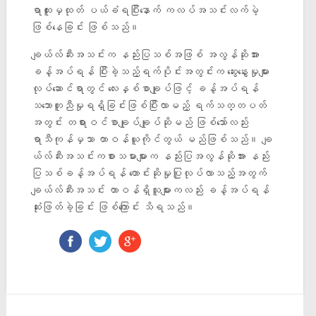
ရာထူးမှထုတ် ပယ်ခံရပြီးနောက် ကလပ်အသင်းလက်မဲ့
ဖြစ်နေခြင်း ဖြစ်သည်။
ချယ်လ်ဆီးအသင်းက နည်းပြသစ်အဖြစ် အလွန်ဆိုအား
ခန့်အပ်ရန် ပြီးခဲ့သည့်ရက်ပိုင်းအတွင်းက ဆွေးနွေးမှုများ
လုပ်ဆောင်ရာတွင် လေးနှစ်စာချုပ်ဖြင့် ခန့်အပ်ရန်
သဘောတူညီမှုရရှိခြင်းဖြစ်ပြီးလာမည့် ရက်သတ္တပတ်
အတွင်း တရားဝင်စာချုပ်ချုပ်ဆိုမည် ဖြစ်သော်လည်း
ရာသီကုန်မှသာ တာဝန်ယူကိုင်တွယ် မည်ဖြစ်သည်။ ချ
ယ်လ်ဆီးအသင်းကစားသမားများက နည်းပြအလွန်ဆိုအား နည်း
ပြသစ်ခန့်အပ်ရန် တောင်းဆိုမှုပြုလုပ်လာသည့်အတွက်
ချယ်လ်ဆီးအသင်း တာဝန်ရှိသူများကလည်း ခန့်အပ်ရန်
ဆုံးဖြတ်ခဲ့ခြင်း ဖြစ်ကြောင်း သိရသည်။