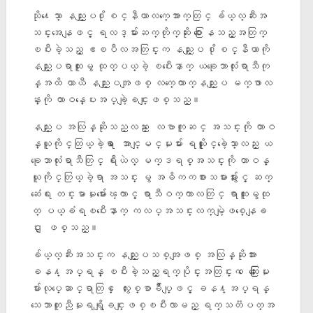
‌သို႔ေသာ္ နည္းျပ႐ိုစင္နီယာလက္ေအာက္တြင္ ခ်ယ္လ္ဆီးအ
သင္းအေနျဖင့္ ရလဒ္မ်ားဆက္တိုက္ဆိုး ႐ြားေနသည့္အတြက္
ၿပီးခဲ့သည့္ ဧၿပီလအတြင္းက နည္းျပ ႐ိုစင္နီယာကို
နည္းျပရာထူးမွ ထုတ္ပယ္ခဲ့ ၿပီးေနာက္ ယခုေဘာလုံးရာသီကု
န္အထိ ယာယီ နည္းျပအျဖစ္ လက္ေထာက္နည္းျပ မက္ဖာလ
န္းကို တာဝန္ေပးအပ္ခဲ့ျခင္းျဖစ္သည္။
နည္းျပ အလြန္ဆိုသည္လည္း ေလဗာကူဆင္ အသင္းကို တာဝ
န္ယူကိုင္တြယ္ခဲ့ရာ ေအာင္ျမင္မႈမ်ား ရယူႏိုင္ခဲ့ေသာ္လည္း ယ
ခုေဘာလုံးရာသီတြင္ ရီးယဲလ္ မက္ဒရစ္အသင္းကို တာဝန္
ယူကိုင္တြယ္ခဲ့ရာ အသင္း မွ အဓိကကစားသမားမ်ားႏွင့္ ဆက္
ဆံေရး တင္းမာမႈမ်ားေၾကာင့္ ရာသီဝက္ကာလတြင္ ရာထူးမွထု
တ္ ပယ္ခံရၿပီးေနာက္ ကလပ္အသင္းလက္မဲ့ျဖစ္ေနျခ
င္း ျဖစ္သည္။
ခ်ယ္လ္ဆီးအသင္းက နည္းျပသစ္အျဖစ္ အလြန္ဆိုအား
ခန႔္အပ္ရန္ ၿပီးခဲ့သည့္ရက္ပိုင္းအတြင္းက ေဆြးေႏြးမႈ
မ်ားလုပ္ေဆာင္ရာတြင္ ေလးႏွစ္စာခ်ဳပ္ျဖင့္ ခန႔္အပ္ရန္
သေဘာတူညီမႈရရွိျခင္းျဖစ္ၿပီးလာမည့္ ရက္သတၱပတ္အ