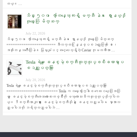
တယ္။ …
သိန္း ၅၀၀ ေက်ာ္တန္ေၾကးရွိ မက္ဆီ နဲ႔ ေရာ္နယ္ဒို
ဖုန္းေတြ မိတ္ဆက္
July 22, 2026
သိန္း ၅၀၀ ေက်ာ္တန္ေၾကးရွိ မက္ဆီ နဲ႔ ေရာ္နယ္ဒို ဖုန္းေတြ မိတ္ဆက္ 
======================= အီလက္ထ႐ြန္နစ္ပစၥည္းေတြကို ေ႐ႊ၊ 
အဖိုးတန္သတၱဳေတြနဲ႔ မြမ္းမံျပင္ဆင္ေပးေလ့ရွိတဲ့ Caviar ကုမၸဏီဟာ …
Tesla ရဲ႕‌ေျခနင္းမဲ့စက္ဘီးထုတ္လုပ္ၿပီးခဏမွာပ
စၥည္းျပတ္သြား
July 20, 2026
Tesla ရဲ႕‌ေျခနင္းမဲ့စက္ဘီးထုတ္လုပ္ၿပီးခဏမွာပစၥည္းျပတ္သြား 
======================== Tesla က လမ္းေလွ်ာက္ခါစ ကေလးငယ္ေတြအတြ
က္ ေျခနင္းမဲ့စက္ဘီးအေသးစားေလးတစ္မ်ိဳးကို မၾကာေသးမီကထုတ္လုပ္လိုက္ပါတ
ယ္။ ဒီစက္ဘီးဟာ တျခား ေျခနင္းမဲ့စက္ဘီးလိုပဲ ေျခနင္းလည္းမပါ၊ ေမာ္တာလ
ည္းမပါသလို ဘရိတ္လည္းမပါဘဲ …