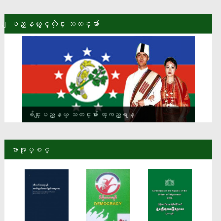
ျပည္နယ္ႏွင့္တိုင္း သတင္းမ်ား
ခ်င္းျပည္နယ္ သတင္းမ်ား ၾကည့္ရန္
စာအုပ္စင္