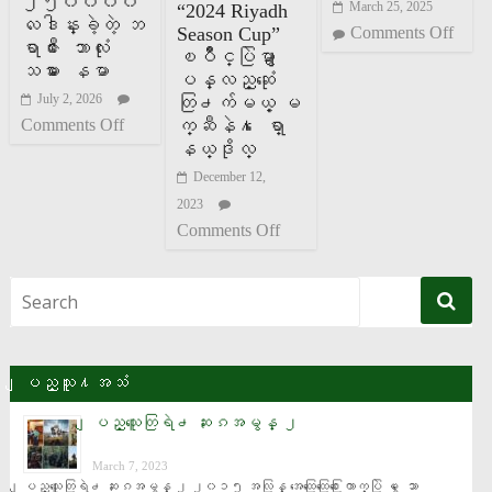
၂၅၀၀၀၀
March 25, 2025
“2024 Riyadh
လႉဒါန္းခဲ့တဲ့ ဘ
Comments Off
Season Cup”
ရာဇီး ေဘာလုံး
ၿပိဳင္ပြဲမွာ ျ
သမား ေနမာ
ပန္လည္ဆုံေ
July 2, 2026
တြ႕က်မယ့္ မ
Comments Off
က္ဆီနဲ႔ ေရာ္
နယ္ဒိုလ္
December 12,
2023
Comments Off
ျပည္သူ႔အသံ
ျပည္သူေတြရဲ႕ ဆႏၵအမွန္ ၂
March 7, 2023
ျပည္သူေတြရဲ႕ ဆႏၵအမွန္ ၂ ၂၀၁၅ အလြန္ အေထြေထြေ႐ြးေကာက္ပြဲ မွ ေသာ