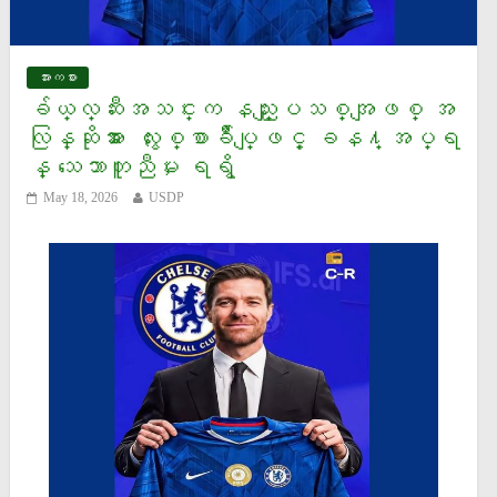
အားကစား
ခ်ယ္လ္ဆီးအသင္းက နည္းျပသစ္အျဖစ္ အ
လြန္ဆိုအား ေလးႏွစ္စာခ်ဳပ္ျဖင့္ ခန႔္အပ္ရ
န္ သေဘာတူညီမႈ ရရွိ
May 18, 2026
USDP