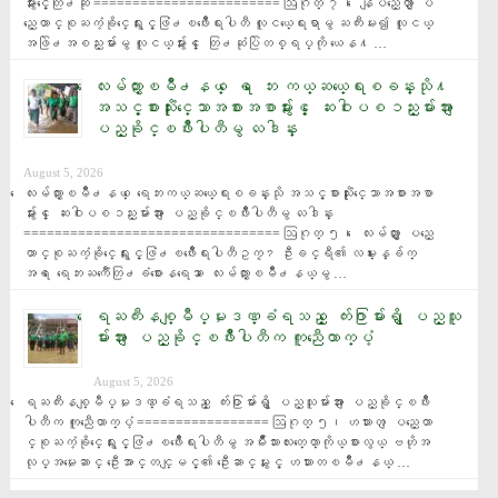
မ်ားႏွင့္ေတြ႕ဆုံ ======================== ဩဂုတ္ ၇၊ ေနျပည္ေတာ္ ျပ
ည္ေထာင္စုႀကံ့ခိုင္ေရးႏွင့္ဖြံ႕ၿဖိဳးေရးပါတီ လူငယ္ေရးရာမွ ႀကီးမႉး၍ လူငယ္
အဖြဲ႕အစည္းမ်ားမွ လူငယ္မ်ားႏွင့္ ေတြ႕ဆုံပြဲတစ္ရပ္ကို ယေန႔ …
ေလးမ်က္ႏွာၿမိဳ႕နယ္ ေရ ေဘး ကယ္ဆယ္ေရးစခန္းသို႔
အသင့္စားသုံးႏိုင္ေသာအစားအစာမ်ားႏွင့္ ေဆးဝါးပစၥည္းမ်ားအား ျ
ပည္ခိုင္ၿဖိဳးပါတီမွ လႉဒါန္း
August 5, 2026
ေလးမ်က္ႏွာၿမိဳ႕နယ္ ေရေဘးကယ္ဆယ္ေရးစခန္းသို အသင့္စားသုံးႏိုင္ေသာအစားအစာ
မ်ားႏွင့္ ေဆးဝါးပစၥည္းမ်ားအား ျပည္ခိုင္ၿဖိဳးပါတီမွ လႉဒါန္း 
================================= ဩဂုတ္ ၅၊ ေလးမ်က္ႏွာ ျပည္ေ
ထာင္စုႀကံ့ခိုင္ေရးႏွင့္ဖြံ႕ၿဖိဳးေရးပါတီဥကၠ႒ ဦးခင္ရီ၏ လမ္းၫႊန္ခ်က္
အရ ေရေဘးႀကဳံေတြ႕ခံစားေနရေသာ ေလးမ်က္ႏွာၿမိဳ႕နယ္မွ …
ေရႀကီးနစ္ျမဳပ္မႈဒဏ္ခံရသည့္ ေက်း႐ြာမ်ားရွိ ျပည္သူ
မ်ားအား ျပည္ခိုင္ၿဖိဳးပါတီက ကူညီေထာက္ပံ့
August 5, 2026
ေရႀကီးနစ္ျမဳပ္မႈဒဏ္ခံရသည့္ ေက်း႐ြာမ်ားရွိ ျပည္သူမ်ားအား ျပည္ခိုင္ၿဖိဳး
ပါတီက ကူညီေထာက္ပံ့ ================= ဩဂုတ္ ၅၊ ဟသၤာတ ျပည္ေထာ
င္စုႀကံ့ခိုင္ေရးႏွင့္ဖြံ႕ၿဖိဳးေရးပါတီမွ အမ်ိဳးသားလႊတ္ေတာ္ကိုယ္စားလွယ္ ဗဟိုအ
လုပ္အမႈေဆာင္ ဦးေအာင္တင္ျမင့္၏ ဦးေဆာင္မႈႏွင့္ ဟသၤာတၿမိဳ႕နယ္ …