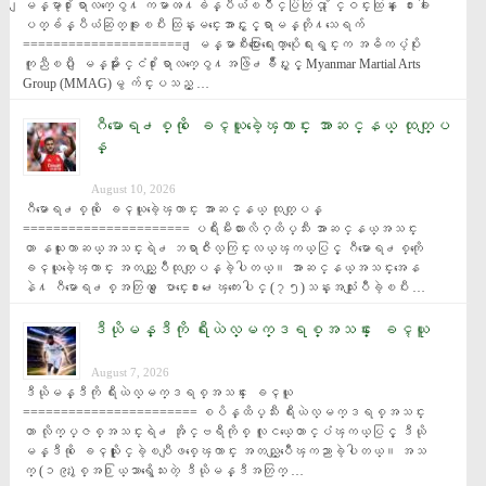
ျမန္မာ့႐ိုးရာလက္ေဝွ႔ ကမာၻ႔ခ်န္ပီယံၿပိဳင္ပြဲတြင္ ႏိုင္ဝင္းထြန္း ေ႐ႊခါး
ပတ္ခ်န္ပီယံဆြတ္ခူးၿပီး ထြန္းမင္းေအာင္ႏွင့္ရာမန္တို႔သေရက် 
====================== ျမန္မာစီးပြားေရးေကာ္ပိုေရးရွင္းက အဓိကပံ့ပိုး
ကူညီၿပီး ျမန္မာႏိုင္ငံ႐ိုးရာလက္ေဝွ႔အဖြဲ႕ခ်ဳပ္ႏွင့္ Myanmar Martial Arts 
Group (MMAG)မွ က်င္းပသည့္ …
ဂီမာေရ႕စ္ကို ေခၚယူခဲ့ေၾကာင္း အာဆင္နယ္ ထုတ္ျပ
န္
August 10, 2026
ဂီမာေရ႕စ္ကို ေခၚယူခဲ့ေၾကာင္း အာဆင္နယ္ ထုတ္ျပန္ 
====================== ပရီးမီးယားလိဂ္ထိပ္သီး အာဆင္နယ္အသင္း
ဟာ နယူးကာဆယ္အသင္းရဲ႕ ဘရာဇီးလ္ကြင္းလယ္ၾကယ္ပြင့္ ဂီမာေရ႕စ္ကိုေ
ခၚယူခဲ့ေၾကာင္း ‌အတည္ျပဳထုတ္ျပန္ခဲ့ပါတယ္။ အာဆင္နယ္အသင္းအေန
နဲ႔ ဂီမာေရ႕စ္အတြက္ ေျပာင္းေ႐ႊ႕ေၾကးေပါင္ (၇၅)သန္းအသုံးျပဳခဲ့ၿပီး …
ဒီယိုမန္ဒီကို ရီးယဲလ္မက္ဒရစ္အသင္း ေခၚယူ
August 7, 2026
ဒီယိုမန္ဒီကို ရီးယဲလ္မက္ဒရစ္အသင္း ေခၚယူ 
======================= စပိန္ထိပ္သီး ရီးယဲလ္မက္ဒရစ္အသင္း
ဟာ လိုက္ပ္ဇစ္အသင္းရဲ႕ အိုင္ဗရီကိုစ္ လူငယ္ေတာင္ပံၾကယ္ပြင့္ ဒီယို
မန္ဒီကို ေခၚယူႏိုင္ခဲ့ၿပီျဖစ္ေၾကာင္း အတည္ျပဳေၾကညာခဲ့ပါတယ္။ အသ
က္ (၁၉)ႏွစ္အ႐ြယ္သာရွိေသးတဲ့ ဒီယိုမန္ဒီအတြက္ …