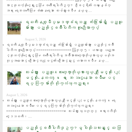
================================= ဩဂုတ္ ၅၊ ေလးမ်က္ႏွာ ျပည္ေ
ထာင္စုႀကံ့ခိုင္ေရးႏွင့္ဖြံ႕ၿဖိဳးေရးပါတီဥကၠ႒ ဦးခင္ရီ၏ လမ္းၫႊန္ခ်က္
အရ ေရေဘးႀကဳံေတြ႕ခံစားေနရေသာ ေလးမ်က္ႏွာၿမိဳ႕နယ္မွ …
ေရႀကီးနစ္ျမဳပ္မႈဒဏ္ခံရသည့္ ေက်း႐ြာမ်ားရွိ ျပည္သူ
မ်ားအား ျပည္ခိုင္ၿဖိဳးပါတီက ကူညီေထာက္ပံ့
August 5, 2026
ေရႀကီးနစ္ျမဳပ္မႈဒဏ္ခံရသည့္ ေက်း႐ြာမ်ားရွိ ျပည္သူမ်ားအား ျပည္ခိုင္ၿဖိဳး
ပါတီက ကူညီေထာက္ပံ့ ================= ဩဂုတ္ ၅၊ ဟသၤာတ ျပည္ေထာ
င္စုႀကံ့ခိုင္ေရးႏွင့္ဖြံ႕ၿဖိဳးေရးပါတီမွ အမ်ိဳးသားလႊတ္ေတာ္ကိုယ္စားလွယ္ ဗဟိုအ
လုပ္အမႈေဆာင္ ဦးေအာင္တင္ျမင့္၏ ဦးေဆာင္မႈႏွင့္ ဟသၤာတၿမိဳ႕နယ္ …
ေလးမ်က္ႏွာ ျပည္သူ႔လႊတ္ေတာ္ကိုယ္စားလွယ္ ဦးျမင့္စိုး၊ (ျ
မင့္စိုး-နတလ) ၊ ေရ ေဘး သင့္ေနေသာ ၿမိဳ႕ေပၚ
ရပ္ ကြက္ မ်ားကို လိုက္လံၾကည့္ရႈ။
August 5, 2026
ေလးမ်က္ႏွာ ျပည္သူ႔လႊတ္ေတာ္ကိုယ္စားလွယ္ ဦးျမင့္စိုး၊ (ျမင့္စိုး-နတလ) ၊ ေရေ
ဘးသင့္ေနေသာ ၿမိဳ႕ေပၚ ရပ္ကြက္ မ်ားကို လိုက္လံၾကည့္ရႈ။ 
============================= ေလးမ်က္ႏွာ ၾသဂုတ္ ၄ ဧရာဝတီတို
င္းေဒသႀကီး၊ …
ျပည္ခိုင္ၿဖိဳးပါတီဒုဥကၠ႒မွ ဝါဆိုသကၤန္းႏွင့္ လႉ ဖြ