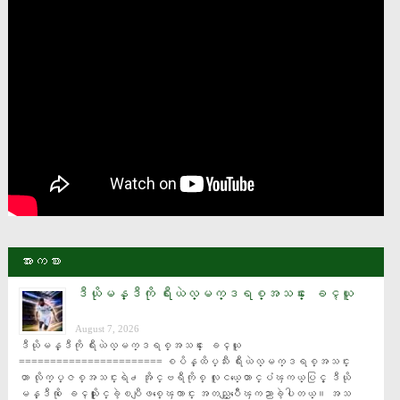
အားကစား
ဒီယိုမန္ဒီကို ရီးယဲလ္မက္ဒရစ္အသင္း ေခၚယူ
August 7, 2026
ဒီယိုမန္ဒီကို ရီးယဲလ္မက္ဒရစ္အသင္း ေခၚယူ 
======================= စပိန္ထိပ္သီး ရီးယဲလ္မက္ဒရစ္အသင္း
ဟာ လိုက္ပ္ဇစ္အသင္းရဲ႕ အိုင္ဗရီကိုစ္ လူငယ္ေတာင္ပံၾကယ္ပြင့္ ဒီယို
မန္ဒီကို ေခၚယူႏိုင္ခဲ့ၿပီျဖစ္ေၾကာင္း အတည္ျပဳေၾကညာခဲ့ပါတယ္။ အသ