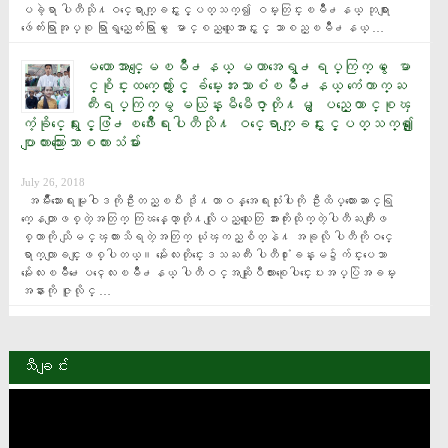
ပခဲ့ရာ ပါတီသို႔ဝင္ေရာက္ျခင္းႏွင့္ပတ္သက္၍ ဝမ္းတြင္းၿမိဳ႕နယ္ ဘုရားျ
ဖဴေက်းရြာအုပ္စု ရြာရွည္ေက်းရြာမွ ေမာင္စည္သူေအာင္ႏွင့္ သာစည္ၿမိဳ႕နယ္ …
မဟာေအာင္ေျမၿမိဳ႕နယ္ မဟာအေရွ႕ရပ္ကြက္မွ ေမာ
င္စုိင္းထက္ေက်ာ္ႏွင့္ ခ်မ္းေအးသာစံၿမိဳ႕နယ္ ကံေကာက္ႀ
ကီးရပ္ကြက္မွ မယြန္းမီမီေဇာ္တုိ႔မွ ျပည္ေထာင္စုၾ
ကံ့ခုိင္ေရးႏွင့္ဖြံ႕ၿဖိဳးေရးပါတီသုိ႔ ဝင္ေရာက္ျခင္းႏွင့္ပတ္သက္၍ ​ေျ
ပာျကားသြား​ေသာစကားသံမ်ား
July 26, 2018
  အမ်ဳိးသားေရးမူဝါဒကိုဦးတည္ၿပီး ဒို႔တာဝန္အေရးသံုးပါးကို ဦးထိပ္ထားေဆာင္ရြ
က္ေနတာျဖစ္တဲ့အတြက္ ကြၽန္ေတာ္တို႔လိုျပည္သူေတြ အားကိုးထိုက္တဲ့ပါတီႀကီးျဖ
စ္တာကို သိျမင္ၾကားသိရတဲ့အတြက္ ယံုၾကည္စိတ္နဲ႔ အခုလို ပါတီကိုဝင္ေ
ရာက္လာျခင္းျဖစ္ပါတယ္​။ မႏၲေလးတိုင္းေဒသႀကီး ပါတီ႐ံုးခန္းမ၌က်င္းပေသာ 
မႏၲေလးၿမိဳ႕ေပၚေလးၿမိဳ႕နယ္ ပါတီဝင္အဆုိျပဳလႊာစုေပါင္းေပးအပ္ပြဲအခမ္း
အနားကုိ ဇူလိုင္ …
သီချင်း