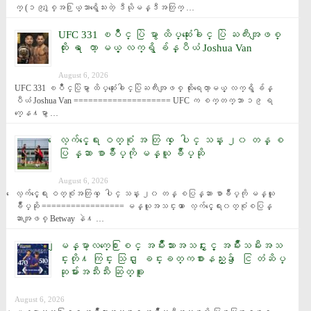
က္ (၁၉)ႏွစ္အ႐ြယ္သာရွိေသးတဲ့ ဒီယိုမန္ဒီအတြက္ …
UFC 331 ၿပိဳင္ ပြဲ မွာ ထိပ္ဆုံးေခါင္ ပြဲ ႀကီးအျဖစ္
ထိုး ရ ေတာ့ မယ့္ လက္ရွိ ခ်န္ပီယံ ‌Joshua Van
August 6, 2026
UFC 331 ၿပိဳင္ပြဲမွာ ထိပ္ဆုံးေခါင္ပြဲႀကီးအျဖစ္ ထိုးရေတာ့မယ့္ လက္ရွိ ခ်န္
ပီယံ ‌Joshua Van ==================== UFC က စက္တက္ဘာ ၁၉ ရ
က္ေန႔မွာ …
ေလ့က်င့္ေရး ဝတ္စုံ အ တြ က္ ေပါင္ သန္း ၂၀ တန္ စ
ပြ န္ဆာ စာခ်ဳပ္ကို မန္ယူ ခ်ဳပ္ဆို
August 6, 2026
ေလ့က်င့္ေရး ဝတ္စုံအတြက္ ေပါင္ သန္း ၂၀ တန္ စပြန္ဆာ စာခ်ဳပ္ကို မန္ယူ 
ခ်ဳပ္ဆို ================= မန္ယူအသင္းဟာ ေလ့က်င့္ေရး၀တ္စုံစပြန္
ဆာအျဖစ္ Betway နဲ႔ …
ျမန္မာ့လက္ေ႐ြးစင္ အမ်ိဳးသားအသင္းႏွင့္ အမ်ိဳးသမီးအသ
င္းတို႔ ကြင္း သြင္း ျခင္းခတ္ကစားနည္း၌ ေငြ တံဆိပ္
ဆုမ်ားအသီးသီး ဆြတ္ခူး
August 6, 2026