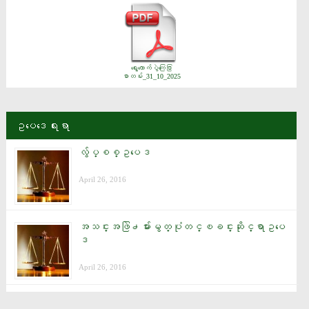
ရွေးကောက်ပွဲကြေငြာ
စာတမ်း_31_10_2025
ဥပေဒေရးရာ
လွ်ပ္စစ္ဥပေဒ
April 26, 2016
အသင္းအဖြဲ႕မ်ားမွတ္ပုံတင္ၿခင္းဆိုင္ရာဥပေ
ဒ
April 26, 2016