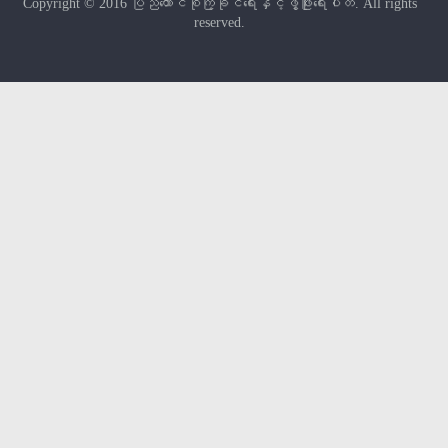
Copyright © 2016
ပြည်ထောင်စုကြံ့ခိုင်ရေးနှင့်ဖွံ့ဖြိုးရေးပါတီ
. All rights
reserved.