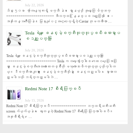
July 22, 2026
သိန္း ၅၀၀ ေက်ာ္တန္ေၾကးရွိ မက္ဆီ နဲ႔ ေရာ္နယ္ဒို ဖုန္းေတြ မိတ္ဆက္ 
======================= အီလက္ထ႐ြန္နစ္ပစၥည္းေတြကို ေ႐ႊ၊ 
အဖိုးတန္သတၱဳေတြနဲ႔ မြမ္းမံျပင္ဆင္ေပးေလ့ရွိတဲ့ Caviar ကုမၸဏီဟာ …
Tesla ရဲ႕‌ေျခနင္းမဲ့စက္ဘီးထုတ္လုပ္ၿပီးခဏမွာပ
စၥည္းျပတ္သြား
July 20, 2026
Tesla ရဲ႕‌ေျခနင္းမဲ့စက္ဘီးထုတ္လုပ္ၿပီးခဏမွာပစၥည္းျပတ္သြား 
======================== Tesla က လမ္းေလွ်ာက္ခါစ ကေလးငယ္ေတြအတြ
က္ ေျခနင္းမဲ့စက္ဘီးအေသးစားေလးတစ္မ်ိဳးကို မၾကာေသးမီကထုတ္လုပ္လိုက္ပါတ
ယ္။ ဒီစက္ဘီးဟာ တျခား ေျခနင္းမဲ့စက္ဘီးလိုပဲ ေျခနင္းလည္းမပါ၊ ေမာ္တာလ
ည္းမပါသလို ဘရိတ္လည္းမပါဘဲ …
Redmi Note 17 စီးရီးထြက္ၿပီ
July 15, 2026
Redmi Note 17 စီးရီးထြက္ၿပီ ================= ဘက္ထရီႀကီးႀကီး 
screen က်ယ္က်ယ္နဲ႔ ေဈးတန္တဲ့ Redmi Note 17 စီးရီးေတြ ထြက္လာပါၿပီ။ 
အခုစီးရီးရဲ႕ …