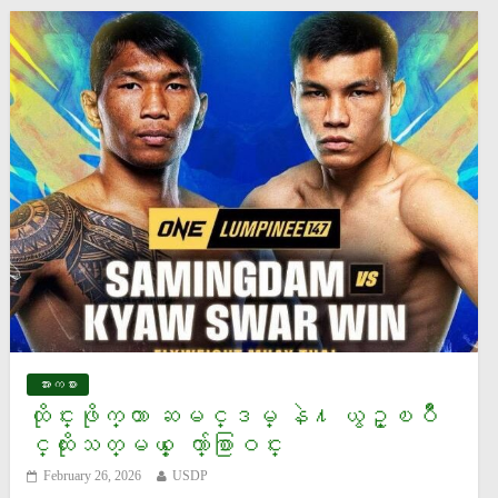
အားကစား
ထိုင္းဖိုက္တာ ဆမင္ဒမ္ နဲ႔ ယွဥ္ၿပိဳ
င္ထိုးသတ္မယ့္ ေက်ာ္စြာဝင္း
February 26, 2026
USDP