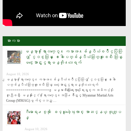
အားကစား
ျမန္မာ့႐ိုးရာလက္ေဝွ႔ ကမာၻ႔ခ်န္ပီယံၿပိဳင္ပြဲတြ
င္ ႏိုင္ဝင္းထြန္း ေ႐ႊခါးပတ္ခ်န္ပီယံဆြတ္ခူးၿပီး ထြန္း
မင္းေအာင္ႏွင့္ရာမန္တို႔သေရက်
August 10, 2026
ျမန္မာ့႐ိုးရာလက္ေဝွ႔ ကမာၻ႔ခ်န္ပီယံၿပိဳင္ပြဲတြင္ ႏိုင္ဝင္းထြန္း ေ႐ႊခါး
ပတ္ခ်န္ပီယံဆြတ္ခူးၿပီး ထြန္းမင္းေအာင္ႏွင့္ရာမန္တို႔သေရက် 
====================== ျမန္မာစီးပြားေရးေကာ္ပိုေရးရွင္းက အဓိကပံ့ပိုး
ကူညီၿပီး ျမန္မာႏိုင္ငံ႐ိုးရာလက္ေဝွ႔အဖြဲ႕ခ်ဳပ္ႏွင့္ Myanmar Martial Arts 
Group (MMAG)မွ က်င္းပသည့္ …
ဂီမာေရ႕စ္ကို ေခၚယူခဲ့ေၾကာင္း အာဆင္နယ္ ထုတ္ျပ
န္
August 10, 2026