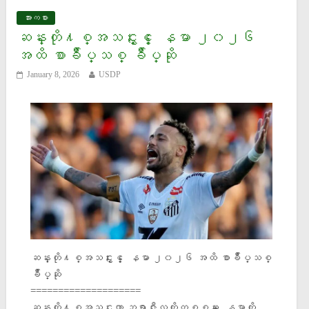
အားကစား
ဆန္းတို႔စ္အသင္းႏွင့္ ေနမာ ၂၀၂၆
အထိ စာခ်ဳပ္သစ္ ခ်ဳပ္ဆို
January 8, 2026
USDP
ဆန္းတို႔စ္အသင္းႏွင့္ ေနမာ ၂၀၂၆ အထိ စာခ်ဳပ္သစ္
ခ်ဳပ္ဆို
====================
ဆန္းတို႔စ္အသင္းဟာ ဘရာဇီးလ္တိုက္စစ္မႉး ေနမာကို