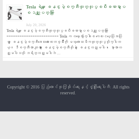
Tesla ရဲ႕‌ေျခနင္းမဲ့စက္ဘီးထုတ္လုပ္ၿပီးခဏမွာပ
စၥည္းျပတ္သြား
July 20, 2026
Tesla ရဲ႕‌ေျခနင္းမဲ့စက္ဘီးထုတ္လုပ္ၿပီးခဏမွာပစၥည္းျပတ္သြား 
======================== Tesla က လမ္းေလွ်ာက္ခါစ ကေလးငယ္ေတြအတြ
က္ ေျခနင္းမဲ့စက္ဘီးအေသးစားေလးတစ္မ်ိဳးကို မၾကာေသးမီကထုတ္လုပ္လိုက္ပါတ
ယ္။ ဒီစက္ဘီးဟာ တျခား ေျခနင္းမဲ့စက္ဘီးလိုပဲ ေျခနင္းလည္းမပါ၊ ေမာ္တာလ
ည္းမပါသလို ဘရိတ္လည္းမပါဘဲ …
Copyright © 2016
ပြည်ထောင်စုကြံ့ခိုင်ရေးနှင့်ဖွံ့ဖြိုးရေးပါတီ
. All rights
reserved.