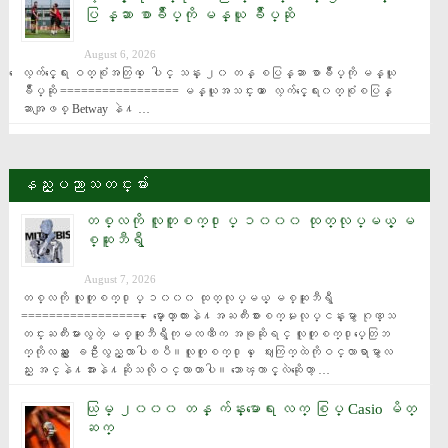
ပြ န္ဆာ စာခ်ဳပ္ကို မန္ယူ ခ်ဳပ္ဆို
August 6, 2026
ေလ့က်င့္ေရး ဝတ္စုံအတြက္ ေပါင္ သန္း ၂၀ တန္ စပြန္ဆာ စာခ်ဳပ္ကို မန္ယူ 
ခ်ဳပ္ဆို ================= မန္ယူအသင္းဟာ ေလ့က်င့္ေရး၀တ္စုံစပြန္
ဆာအျဖစ္ Betway နဲ႔ …
နည္းပညာသတင္းမ်ား
တစ္လကို လူတူစက္႐ုပ္ ၁၀၀၀ ထုတ္လုပ္မယ့္ မ
စ္ဆူဘီရွီ
August 7, 2026
တစ္လကို လူတူစက္႐ုပ္ ၁၀၀၀ ထုတ္လုပ္မယ့္ မစ္ဆူဘီရွီ 
================== ေမာ္ေတာ္ကားနဲ႔အႀကီးစားစက္မႈလုပ္ငန္းမွာ ဂုဏ္သ
တင္းႀကီးမားလွတဲ့ မစ္ဆူဘီရွီကုမၸဏီက အခုဆိုရင္ လူတူစက္႐ုပ္ေတြဘ
က္ကိုလည္း ေျခဦးလွည့္လာပါၿပီ။လူတူစက္႐ုပ္ ေဈးကြက္ထဲကိုဝင္လာရာမွာလ
ည္း အင္နဲ႔အားနဲ႔ဆိုသလိုဝင္လာတာပါ။ ဘာေၾကာင့္လဲဆိုေတာ့ …
ယြမ္ ၂၀၀၀ တန္ က်န္းမာေရး လက္ စြပ္ Casio မိတ္
ဆက္