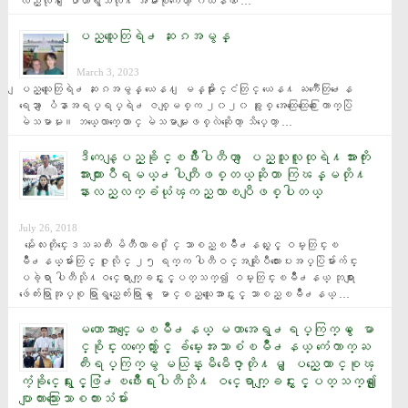
လည္လို႔ ေျပာတာရွိသလို႔ အမ်ားစုကေတာ့ ဂဃနဏ …
ျပည္သူေတြရဲ႕ ဆႏၵအမွန္
March 3, 2023
ျပည္သူေတြရဲ႕ ဆႏၵအမွန္ ယေန႔ ျမန္မာႏိုင္ငံတြင္ ယေန႔ ႀကဳံေတြ႕ေန
ရေသာ ျပႆနာအရပ္ရပ္ရဲ႕ ဇစ္ျမစ္က ၂၀၂၀ ခုႏွစ္ အေထြေထြေ႐ြးေကာက္ပြဲ 
မဲသမာမႈ။ ဘယ္ေလာက္ေတာင္ မဲသမာမႈျဖစ္လဲဆိုေတာ့ သိပ္ေတာ့ …
ဒီကေန့ျပည္ခုိင္ၿဖိဳးပါတီဟာ ျပည္သူလူထုရဲ႔အားကိုး
အားထားျပဳရမယ္႕ပါတီျဖစ္တယ္ဆိုတာ ကြၽန္မတို႔
နားလည္လက္ခံယုံၾကည္လာၿပီျဖစ္ပါတယ္
July 26, 2018
  မႏၲေလးတိုင္းေဒသႀကီး မိတီၴလာခ႐ိုင္ သာစည္ၿမိဳ႕နယ္ႏွင့္ ဝမ္းတြင္းၿ
မိဳ႕နယ္မ်ားတြင္ ဇူလိုင္ ၂၅ ရက္က ပါတီဝင္အဆိုျပဳလႊာေပးအပ္ပြဲမ်ားက်င္း
ပခဲ့ရာ ပါတီသို႔ဝင္ေရာက္ျခင္းႏွင့္ပတ္သက္၍ ဝမ္းတြင္းၿမိဳ႕နယ္ ဘုရားျ
ဖဴေက်းရြာအုပ္စု ရြာရွည္ေက်းရြာမွ ေမာင္စည္သူေအာင္ႏွင့္ သာစည္ၿမိဳ႕နယ္ …
မဟာေအာင္ေျမၿမိဳ႕နယ္ မဟာအေရွ႕ရပ္ကြက္မွ ေမာ
င္စုိင္းထက္ေက်ာ္ႏွင့္ ခ်မ္းေအးသာစံၿမိဳ႕နယ္ ကံေကာက္ႀ
ကီးရပ္ကြက္မွ မယြန္းမီမီေဇာ္တုိ႔မွ ျပည္ေထာင္စုၾ
ကံ့ခုိင္ေရးႏွင့္ဖြံ႕ၿဖိဳးေရးပါတီသုိ႔ ဝင္ေရာက္ျခင္းႏွင့္ပတ္သက္၍ ​ေျ
ပာျကားသြား​ေသာစကားသံမ်ား