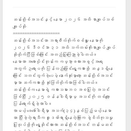
ဆန်းတို့စ်အသင်းနှင့် နေမာ ၂၀၂၆ အထိ စာချုပ်သစ်
ချုပ်ဆို
====================
ဆန်းတို့စ်အသင်းဟာ ဘရာဇီးလ်တိုက်စစ်မှူး နေမာကို
၂၀၂၆ ဒီဇင်ဘာ ၃၁ အထိ သက်တမ်းတိုးစာချုပ် ချုပ်
ဆိုလိုက်ပြီဖြစ်ကြောင်း အတည်ပြုကြေညာခဲ့ပါတယ်။
နေမာဟာ အစောပိုင်းတုန်းက ကမ္ဘာ့ဖလားအခွင့်အရေး
အတွက် ဥရောပကို ပြန်လည်ပြောင်းရွှေ့ကစားဖို့ ဆန္ဒရှိနေ
ကြောင်း သတင်းထွက်ခဲ့ပေမဲ့ နောက်ဆုံးမှာတော့ ဆန်းတို့စ်အသင်း
မှာသာ ဆက်ကစားဖို့ ဆုံးဖြတ်လိုက်တာဖြစ်ပါတယ်။
ဆန်းတို့စ်က နေမာရဲ့ ကစားသမားဘဝ အစပြုတဲ့ အသင်း
ဖြစ်ပြီး ၂၀၂၅ ဇန်နဝါရီမှာမှ အသင်းကို တစ်ကျော့
ပြန်ရောက်ရှိခဲ့တာပါ။
လာမယ့် ဖေဖော်ဝါရီမှာ အသက်(၃၄)နှစ်ပြည့်မယ့် နေမာ
ဟာ ပြီးခဲ့တဲ့ရာသီက ဒူးဒဏ်ရာရှိနေတဲ့ကြားက ခွဲစိတ်ကုသမှု
ပြုလုပ်ဖို့ကို ရွှေ့ဆိုင်းထားကာ ဆန်းတို့စ်အသင်း တန်းမဆင်း