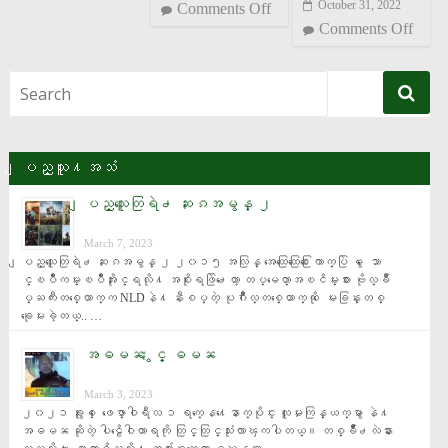
October 31, 2022
Comments Off
Comments Off
ျပည္သူ႔အသံ
ျပည္သူေတြရဲ႕ ဆႏၵအမွန္ ၂
March 7, 2023
ျပည္သူေတြရဲ႕ ဆႏၵအမွန္ ၂ ၂၀၁၅ အလြန္ အေထြေထြေ႐ြးေကာက္ပြဲ မွ ေသာ
င္ၿပိဳကမ္းၿပိဳအႏိုင္ရလို႔ အစိုးရဖြဲ႕ေတာ့ တပ္မေတာ္အၿငိမ္းစား ဗိုလ္ခ်ဳ
ပ္ႀကီးတစ္ေယာက္က NLDနဲ႔ နီးစပ္တဲ့ ပုဂၢိဳလ္တစ္ေယာက္ကို ေမးခြန္းတစ္
ခုေမးခဲ့တယ္.. …
အဓမၼ ႏွင့္ ဓမၼ
March 3, 2023
၂၀၂၁ ခုႏွစ္ ေဖေဖာ္ဝါရီလ ၁ ရက္ေန႔ေနာက္ပိုင္း လူမႈကြန္ယက္မွာ နဲ႔ 
အဓမၼ ဆိုတဲ့ ပါဠိေဝါဟာရကို တြင္တြင္သုံးလာၾကပါတယ္။ တစ္ခ်ိဳ႕လဲနား