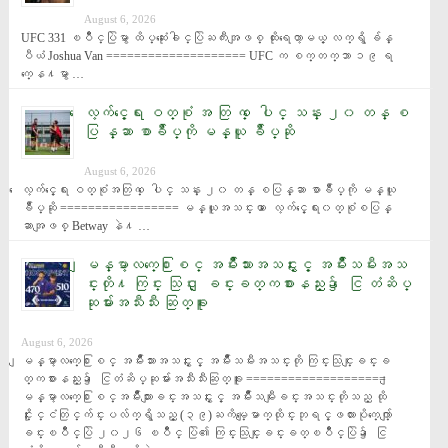
August 6, 2026
UFC 331 ၿပိဳင္ပြဲမွာ ထိပ္ဆုံးေခါင္ပြဲႀကီးအျဖစ္ ထိုးရေတာ့မယ့္ လက္ရွိ ခ်န္
ပီယံ ‌Joshua Van ==================== UFC က စက္တက္ဘာ ၁၉ ရ
က္ေန႔မွာ …
ေလ့က်င့္ေရး ဝတ္စုံ အ တြ က္ ေပါင္ သန္း ၂၀ တန္ စ
ပြ န္ဆာ စာခ်ဳပ္ကို မန္ယူ ခ်ဳပ္ဆို
August 6, 2026
ေလ့က်င့္ေရး ဝတ္စုံအတြက္ ေပါင္ သန္း ၂၀ တန္ စပြန္ဆာ စာခ်ဳပ္ကို မန္ယူ 
ခ်ဳပ္ဆို ================= မန္ယူအသင္းဟာ ေလ့က်င့္ေရး၀တ္စုံစပြန္
ဆာအျဖစ္ Betway နဲ႔ …
ျမန္မာ့လက္ေ႐ြးစင္ အမ်ိဳးသားအသင္းႏွင့္ အမ်ိဳးသမီးအသ
င္းတို႔ ကြင္း သြင္း ျခင္းခတ္ကစားနည္း၌ ေငြ တံဆိပ္
ဆုမ်ားအသီးသီး ဆြတ္ခူး
August 6, 2026
ျမန္မာ့လက္ေ႐ြးစင္ အမ်ိဳးသားအသင္းႏွင့္ အမ်ိဳးသမီးအသင္းတို ကြင္းသြင္းျခင္းခ
တ္ကစားနည္း၌ ေငြတံဆိပ္ဆုမ်ားအသီးသီးဆြတ္ခူး ==================== ျ
မန္မာ့လက္ေ႐ြးစင္အမ်ိဳးသားျခင္းအသင္းႏွင့္ အမ်ိဳးသမီးျခင္းအသင္းတိုသည္ ထို
င္းႏိုင္ငံတြင္က်င္းပလ်က္ရွိသည့္ (၃၉)ႀကိမ္ေျမာက္ထိုင္းဘုရင့္ဖလားပိုက္ေက်ာ္ျ
ခင္းၿပိဳင္ပြဲ ၂၀၂၆ ၿပိဳင္ ပြဲ၏ ကြင္းသြင္းျခင္းခတ္ၿပိဳင္ပြဲ၌ ေငြ