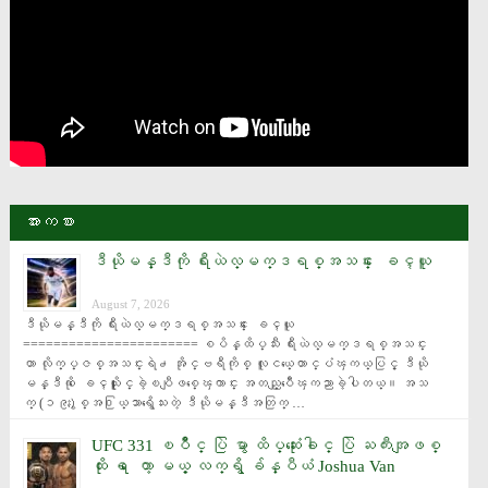
အားကစား
ဒီယိုမန္ဒီကို ရီးယဲလ္မက္ဒရစ္အသင္း ေခၚယူ
August 7, 2026
ဒီယိုမန္ဒီကို ရီးယဲလ္မက္ဒရစ္အသင္း ေခၚယူ 
======================= စပိန္ထိပ္သီး ရီးယဲလ္မက္ဒရစ္အသင္း
ဟာ လိုက္ပ္ဇစ္အသင္းရဲ႕ အိုင္ဗရီကိုစ္ လူငယ္ေတာင္ပံၾကယ္ပြင့္ ဒီယို
မန္ဒီကို ေခၚယူႏိုင္ခဲ့ၿပီျဖစ္ေၾကာင္း အတည္ျပဳေၾကညာခဲ့ပါတယ္။ အသ
က္ (၁၉)ႏွစ္အ႐ြယ္သာရွိေသးတဲ့ ဒီယိုမန္ဒီအတြက္ …
UFC 331 ၿပိဳင္ ပြဲ မွာ ထိပ္ဆုံးေခါင္ ပြဲ ႀကီးအျဖစ္
ထိုး ရ ေတာ့ မယ့္ လက္ရွိ ခ်န္ပီယံ ‌Joshua Van