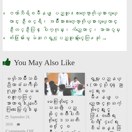
ေဇယ်ာသီရိၿမိဳနယ္ ျပည္သူ႔လႊတ္ေတာ္ကိုယ္စားလွယ္ေ
လာင္း ဦးခင္ရီ၊ အမ်ိဳးသားလႊတ္ေတာ္ကိုယ္စားလွယ္ေလာင္း
ဦးတင္ဦးလြင္ ေပါက္ကုန္း၊ က်ည္ေတာင္၊ သာယာဝွမ္း
ေက်း႐ြာမ်ားမွ မဲဆႏၵရွင္ျပည္သူမ်ားႏွင့္ေတြ႕ဆုံ
→
You May Also Like
ဗဟိုအမ်ဳိးသမီး
ရွမ္းျပည္နယ္
ညီလာခံႀကိဳဆို
(ေတာင္ပိုင္း) ေညာ
ဂုဏ္ျပဳ ဓမၼ
င္ေရႊၿ
စကူးလ္တြင္
မိဳ႕နယ္ ျပ
မေကြးတိုင္းေဒ
အာဟာရဒါနျပဳေ
ည္ေထာင္စုႀကံ့
သႀကီး ျပည္
ကြၽးေမြးလွဴဒါန္း
ခုိင္ေရးႏွင့္
ခိုင္ၿဖိဳးပါတီ
ဖြံ႔ၿဖိဳးေရး
September 24,
တိုင္းေဒသႀကီး
ပါတီ ႏုိင္ငံေရး
2018
ခ႐ိုင္ ၿ
စီမံခန္႔ခြဲ
Comments Off