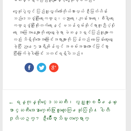
မဲဆန္ဒရှင်ပြည်သူများနှင့်တွေ့ဆုံခဲ့ပါသည်။
တွေ့ဆုံပွဲတွင် ပြည်သူ့လွှတ်တော်ကိုယ်စားလှယ် ဦးမြတ်ဟိန်း
သည်ဒေသဖွံ့ဖြိုးရေးကဏ္ဍ၊ပညာရေး၊ကျန်းမာရေး၊စီးပွါးရေး
ကဏ္ဍဖွံ့ဖြိုးတိုးတက်ရေးနှင့် မသန်စွမ်းဆိုင်ရာကူညီပံ့ပိုး
ရေး အခြေအနေများကို ဆွေးနွေးခဲ့ရာ မဲဆန္ဒရှင်ပြည်သူများက
လည်း သိရှိလိုသောအကြောင်းအရာများကို ပြန်လည် မေးမြန်းဆွေးနွေး
ခဲ့ပြီး ညနေ ၅နာရီချိန်တွင် အခမ်းအနားအောင်မြင်စွာ
ပြီးမြောက်ခဲ့ပါကြောင်း သတင်းရရှိပါသည်။
ရန္ကုန္တိုင္းေဒသႀကီး၊ လွည္းကူးၿမိဳ႕နယ္ ေ
←
ဖာင္ႀကီးအေနာက္ေက်း႐ြာလူထုေတြ႕ဆုံပြဲသို႔ ပါတီ
ဒုတိယဥကၠ႒ ဦးမ်ိဳးေဇာ္သိမ္းတက္ေရာက္