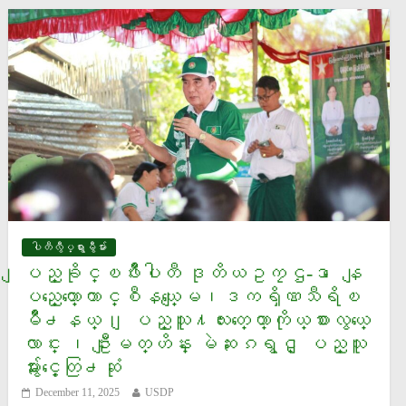
ပါတီလွဳပ္ရွားမွဳမ်ား
ျပည္ခိုင္ၿဖိဳးပါတီ ဒုတိယဥကၠဌ-၁ ေနျ
ပည္ေတာ္ေကာင္စီနယ္ေျမ၊ဒကၡိဏသီရိၿ
မိဳ႕နယ္၊ ျပည္သူ႔လႊတ္ေတာ္ကိုယ္စားလွယ္ေ
လာင္း ၊ ဦးျမတ္ဟိန္း မဲဆႏၵရွင္ ျပည္သူ
မ်ားႏွင့္ေတြ႕ဆုံ
December 11, 2025
USDP