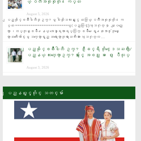
ယ္ ဝတၳဳအစုစုတို႔ ကပ္လႉ
August 5, 2026
ျပည္ခိုင္ၿဖိဳးပါတီဒုဥကၠ႒မွ ဝါဆိုသကၤန္းႏွင့္ လႉဖြယ္ ဝတၳဳအစုစုတို႔ က
ပ္လႉ ========================= (ျပည္တြင္း)ၾသဂုတ္ ၄ ေနျပည္ေ
တာ္ ၊တပ္ကုန္းၿမိဳ႕နယ္ အေနာ္ရထာရပ္ကြက္ ၿမိဳ႕ေရွ႕စႏၵာ႐ုံဘုန္းေ
တာ္ႀကီးေက်ာင္းမွ သက္ေတာ္ရွည္ ဆရာေတာ္ဘုရားႀကီးအား ၾသဂုတ္လ …
ျပည္ခိုင္ၿဖိဳးပါတီ ဥကၠ႒ ဦးခင္ရီ တိုင္းေဒသႀကီး/ျ
ပည္နယ္ လႊတ္ေတာ္ဥကၠ႒မ်ားႏွင့္ အစည္း အ ေဝး ျပဳလုပ္
August 3, 2026
ျပည္နယ္ႏွင့္တိုင္း သတင္းမ်ား