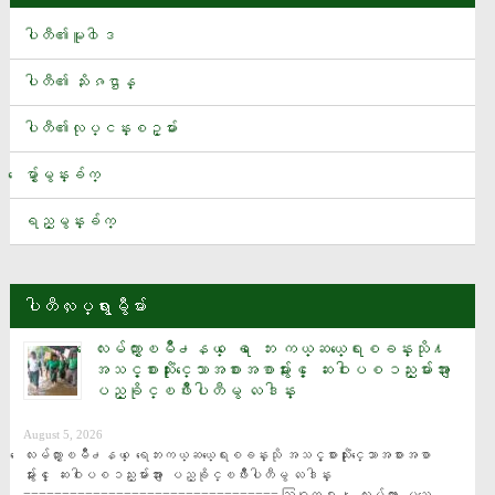
UFC 331 ၿပိဳင္ ပြဲ မွာ ထိပ္ဆုံးေခါင္ ပြဲ ႀကီးအျဖစ္ ထိုး ရ ေတာ့ မယ့္ လက္ရွိ
ပါတီ၏မူ၀ါဒ
ခ်န္ပီယံ ‌Joshua Van
ယြမ္ ၂၀၀၀ တန္ က်န္းမာေရး လက္ စြပ္ Casio မိတ္ဆက္
ပါတီ၏ သႏိၷဌာန္
ႏိုင္ငံေတာ္သမၼတ ထိုင္းႏိုင္ငံသို႔ ေရာက္ရွိ
ပါတီ၏လုပ္ငန္းစဥ္မ်ား
ေလ့က်င့္ေရး ဝတ္စုံ အ တြ က္ ေပါင္ သန္း ၂၀ တန္ စ ပြ န္ဆာ စာခ်ဳပ္ကို မ
န္ယူ ခ်ဳပ္ဆို
ေမွ်ာ္မွန္းခ်က္
ျမန္မာ့လက္ေ႐ြးစင္ အမ်ိဳးသားအသင္းႏွင့္ အမ်ိဳးသမီးအသင္းတို႔ ကြင္း သြင္း ျခ
ရည္မွန္းခ်က္
င္းခတ္ကစားနည္း၌ ေငြ တံဆိပ္ဆုမ်ားအသီးသီး ဆြတ္ခူး
ေလးမ်က္ႏွာၿမိဳ႕နယ္ ေရ ေဘး ကယ္ဆယ္ေရးစခန္းသို႔ အသင့္စားသုံးႏိုင္ေသာအစား
အစာမ်ားႏွင့္ ေဆးဝါးပစၥည္းမ်ားအား ျပည္ခိုင္ၿဖိဳးပါတီမွ လႉဒါန္း
ပါတီလႈပ္ရွားမွဳမ်ား
ေရႀကီးနစ္ျမဳပ္မႈဒဏ္ခံရသည့္ ေက်း႐ြာမ်ားရွိ ျပည္သူမ်ားအား ျပည္ခိုင္ၿဖိဳး
ေလးမ်က္ႏွာၿမိဳ႕နယ္ ေရ ေဘး ကယ္ဆယ္ေရးစခန္းသို႔
ပါတီက ကူညီေထာက္ပံ့
အသင့္စားသုံးႏိုင္ေသာအစားအစာမ်ားႏွင့္ ေဆးဝါးပစၥည္းမ်ားအား ျ
ဒီယိုမန္ဒီကို ရီးယဲလ္မက္ဒရစ္အသင္း ေခၚယူ
ပည္ခိုင္ၿဖိဳးပါတီမွ လႉဒါန္း
August 5, 2026
ေလးမ်က္ႏွာၿမိဳ႕နယ္ ေရေဘးကယ္ဆယ္ေရးစခန္းသို အသင့္စားသုံးႏိုင္ေသာအစားအစာ
မ်ားႏွင့္ ေဆးဝါးပစၥည္းမ်ားအား ျပည္ခိုင္ၿဖိဳးပါတီမွ လႉဒါန္း 