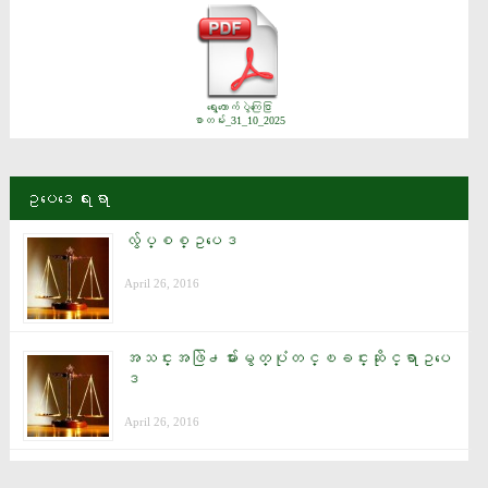
ရွေးကောက်ပွဲကြေငြာ
စာတမ်း_31_10_2025
ဥပေဒေရးရာ
လွ်ပ္စစ္ဥပေဒ
April 26, 2016
အသင္းအဖြဲ႕မ်ားမွတ္ပုံတင္ၿခင္းဆိုင္ရာဥပေ
ဒ
April 26, 2016