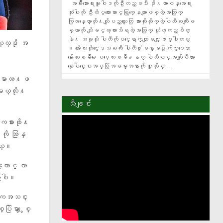
  အမ်ဳိးသားေရးမူဝါဒကိုဦးတည္ၿပီး ဒို႔တာဝန္အေရး
သံုးပါးကို ဦးထိပ္ထားေဆာင္ရြက္ေနတာျဖစ္တဲ့အတြက္ 
ကြၽန္ေတာ္တို႔လိုျပည္သူေတြ အားကိုးထိုက္တဲ့ပါတီႀကီးျဖ
စ္တာကို သိျမင္ၾကားသိရတဲ့အတြက္ ယံုၾကည္စိတ္
နဲ႔ အခုလို ပါတီကိုဝင္ေရာက္လာျခင္းျဖစ္ပါတယ္​
္လ္ဒို အ
။ မႏၲေလးတိုင္းေဒသႀကီး ပါတီ႐ံုးခန္းမ၌က်င္းပေသာ 
မႏၲေလးၿမိဳ႕ေပၚေလးၿမိဳ႕နယ္ ပါတီဝင္အဆုိျပဳလႊာ
စုေပါင္းေပးအပ္ပြဲအခမ္းအနားကုိ ဇူလိုင္ …
၆ ကမာၻ႔ဖ
ာမယ္လို႔
သီချင်း
ကစားဖို႔
ကို အြန္
တယ္။
ကာင့္ လာ
ာပါ။
ရာကအသင္း
ြဲမွာ ႏွစ္