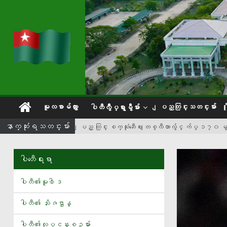
မူလစာမ်က္ႏွာ
ျပည္တြင္းသတင္းမ်ား
ပါတီလွဳပ္ရွားမွဳမ်ား
ေနာက္ဆံုးရသတင္းမ်ား
ျပည္ တြင္း စက္သုံးဆီေဈး တစ္လီတာလွ်င္ က်ပ္ ၁၇
တစ္လကို လူတူစက္႐ုပ္ ၁၀၀၀ ထုတ္လုပ္မယ့္ မစ္
UFC 331 ၿပိဳင္ ပြဲ မွာ ထိပ္ဆုံးေခါင္ ပြဲ ႀကီးအျဖစ္ ထိုး ရ ေတာ့ မယ့္ လက္ရွိ ခ်
ပါတီေရးရာ
ယြမ္ ၂၀၀၀ တန္ က်န္းမာေရး လက္ စြပ္ Casio မိတ္ဆက္
ပါတီ၏မူ၀ါဒ
ႏိုင္ငံေတာ္သမၼတ ထိုင္းႏိုင္ငံသို႔ ေရာက္ရွိ
ပါတီ၏ သႏိၷဌာန္
ေလ့က်င့္ေရး ဝတ္စုံ အ တြ က္ ေပါင္ သန္း ၂၀ တန္ စ ပြ န္ဆာ စာခ်ဳပ္ကို မန္ယူ ခ
ျမန္မာ့လက္ေ႐ြးစင္ အမ်ိဳးသားအသင္းႏွင့္ အမ်ိဳးသမီးအသင္းတို႔ ကြင္း သြင္း ျခင္း
ပါတီ၏လုပ္ငန္းစဥ္မ်ား