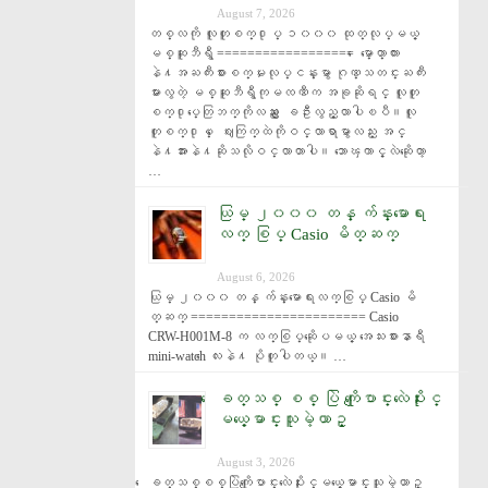
August 7, 2026
တစ္လကို လူတူစက္႐ုပ္ ၁၀၀၀ ထုတ္လုပ္မယ့္ 
မစ္ဆူဘီရွီ ================== ေမာ္ေတာ္ကား
နဲ႔အႀကီးစားစက္မႈလုပ္ငန္းမွာ ဂုဏ္သတင္းႀကီး
မားလွတဲ့ မစ္ဆူဘီရွီကုမၸဏီက အခုဆိုရင္ လူတူ
စက္႐ုပ္ေတြဘက္ကိုလည္း ေျခဦးလွည့္လာပါၿပီ။လူ
တူစက္႐ုပ္ ေဈးကြက္ထဲကိုဝင္လာရာမွာလည္း အင္
နဲ႔အားနဲ႔ဆိုသလိုဝင္လာတာပါ။ ဘာေၾကာင့္လဲဆိုေတာ့ 
…
ယြမ္ ၂၀၀၀ တန္ က်န္းမာေရး
လက္ စြပ္ Casio မိတ္ဆက္
August 6, 2026
ယြမ္ ၂၀၀၀ တန္ က်န္းမာေရးလက္စြပ္ Casio မိ
တ္ဆက္ ======================= Casio 
CRW-H001M-8 က လက္စြပ္ဆိုေပမယ့္ အေသးစားနာရီ 
mini-watch ေလးနဲ႔ ပိုတူပါတယ္။ …
ေခတ္သစ္ စစ္ ပြဲ ကိုေျပာင္းလဲေပးႏိုင္
မယ့္ေမာင္းသူမဲ့ယာဥ္
August 3, 2026
ေခတ္သစ္စစ္ပြဲကိုေျပာင္းလဲေပးႏိုင္မယ့္ေမာင္းသူမဲ့ယာဥ္ 