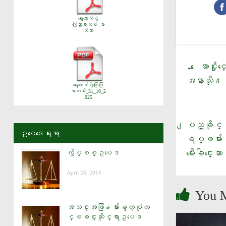
ရွေးကောက်ပွဲ
ကြေညာစာတမ်း_မာ
တိကာ
ေအာင္ႏို
←
အနားသို႔ 
ရွေးကောက်ပွဲကြေငြာ
စာတမ်း_31_10_2
025
ျပည္ခိုင္
ဥပေဒေရးရာ
ရပ္ဖမ်ား၊
မီးေခါင္းေဆာ
လွ်ပ္စစ္ဥပေဒ
April 26, 2016
You 
အသင္းအဖြဲ႕မ်ားမွတ္ပုံတ
င္ၿခင္းဆိုင္ရာဥပေဒ