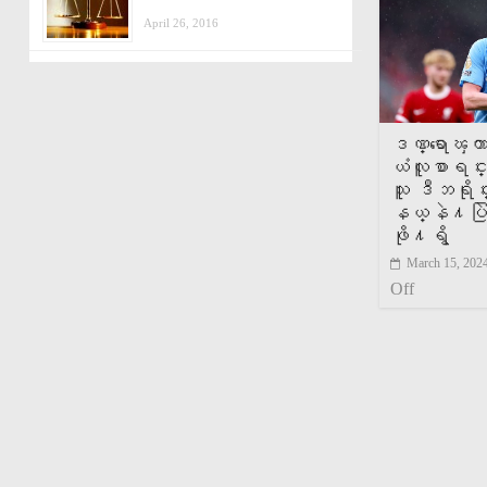
April 26, 2016
ဒဏ္ရာေၾကာင
ယံလူစာရင္း
သူ ဒီဘရိုင
နယ္နဲ႔ပြဲက်
ဖို႔ရွိ
March 15, 202
Off