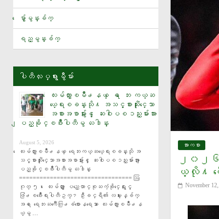
ေလးမ်က္ႏွာၿမိဳ႕နယ္ ေရ ေဘး ကယ္ဆယ္ေရးစခန္းသို႔ အသင့္စားသုံးႏိုင္ေသာအစားအစာမ်ာ
ေမွ်ာ္မွန္းခ်က္
ေရႀကီးနစ္ျမဳပ္မႈဒဏ္ခံရသည့္ ေက်း႐ြာမ်ားရွိ ျပည္သူမ်ားအား ျပည္ခိုင္ၿဖိဳးပါတ
ရည္မွန္းခ်က္
ဒီယိုမန္ဒီကို ရီးယဲလ္မက္ဒရစ္အသင္း ေခၚယူ
ပါတီလႈပ္ရွားမွဳမ်ား
ေလးမ်က္ႏွာၿမိဳ႕နယ္ ေရ ေဘး ကယ္ဆ
ယ္ေရးစခန္းသို႔ အသင့္စားသုံးႏိုင္ေသာ
အစားအစာမ်ားႏွင့္ ေဆးဝါးပစၥည္းမ်ားအား
ျပည္ခိုင္ၿဖိဳးပါတီမွ လႉဒါန္း
August 5, 2026
အားကစား
ေလးမ်က္ႏွာၿမိဳ႕နယ္ ေရေဘးကယ္ဆယ္ေရးစခန္းသို အ
၂၀၂၆ ကမ
သင့္စားသုံးႏိုင္ေသာအစားအစာမ်ားႏွင့္ ေဆးဝါးပစၥည္းမ်ားအား ျ
ပည္ခိုင္ၿဖိဳးပါတီမွ လႉဒါန္း 
ယ္လို႔ စ
================================= ဩ
November 12,
ဂုတ္ ၅၊ ေလးမ်က္ႏွာ ျပည္ေထာင္စုႀကံ့ခိုင္ေရးႏွင့္
ဖြံ႕ၿဖိဳးေရးပါတီဥကၠ႒ ဦးခင္ရီ၏ လမ္းၫႊန္ခ်က္
အရ ေရေဘးႀကဳံေတြ႕ခံစားေနရေသာ ေလးမ်က္ႏွာၿမိဳ႕န
ယ္မွ …