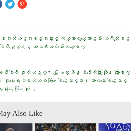
င္ေရးအလံတင္အခမ္းအနားႏွင့္ ကိုယ္စားလွယ္ေလာင္းမ်ား ႀကိဳဆိုျခင
ပါတီဥကၠ႒ႏွင့္ အႀကီးအကဲမ်ားတက္ေရာက္
ၿဖိဳးပါတီ ဒုတိယဥကၠ႒ ဦးျမတ္ဟိန္း မဲဒီးေက်း႐ြာသို႔ သြားေရ
 လူမႈေရးပရဟိတအဖြဲ႕ေခါင္းေဆာင္မ်ား၊ ကာလသားေခါင္းေဆာင္၊
င္မ်ားႏွင့္ေတြ႕ဆုံ
→
May Also Like